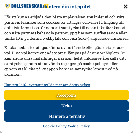
Hantera din integritet
För att kunna erbjuda den bästa upplevelsen använder vi och våra
partners tekniker som cookies för att lagra och/eller få tillgång till
enhetsinformation. Genom att samtycka till dessa tekniker kan vi
och våra partners behandla personuppgifter som surfbeteende eller
unika ID:n på denna webbplats och visa (icke-) anpassade annonser.
Klicka nedan för att godkänna ovanstående eller göra detaljerade
val. Dina val kommer endast att tillämpas på denna webbplats. Du
kan ändra dina inställningar när som helst, inklusive återkalla ditt
samtycke, genom att använda reglagen på cookiepolicyn eller
genom att klicka på knappen hantera samtycke längst ned på
skärmen.
Hantera 1410-leverantörer
Läs mer om dessa syften
Statistik
Lagra och/eller få åtkomst till information på en enhet, Mäta
Acceptera
reklamprestanda, Mäta innehållsprestanda, Förstå målgrupper
genom statistik eller kombinationer av data från olika källor.
Neka
Hantera alternativ
Marknadsföring
HEM
DATA
FORUM
DELA
Lagra och/eller få åtkomst till information på en enhet,
Cookie Policy
Cookie Policy
Använda begränsade data för att välja reklam, Skapa profiler för