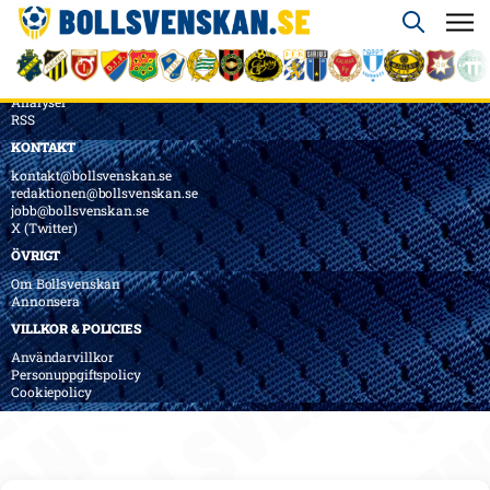
ÖVERSIKT
Nyheter & Reportage
Spelarbetyg
Analyser
RSS
KONTAKT
kontakt@bollsvenskan.se
redaktionen@bollsvenskan.se
jobb@bollsvenskan.se
X (Twitter)
ÖVRIGT
Om Bollsvenskan
Annonsera
VILLKOR & POLICIES
Användarvillkor
Personuppgiftspolicy
Cookiepolicy