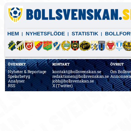
HEM
NYHETSFLÖDE
STATISTIK
BOLLFOR
ÖVERSIKT
KONTAKT
ÖVRIGT
Nyheter & Reportage
kontakt@bollsvenskan.se
Om Bollsv
Spelarbetyg
redaktionen@bollsvenskan.se
Annonser
Analyser
jobb@bollsvenskan.se
RSS
X (Twitter)