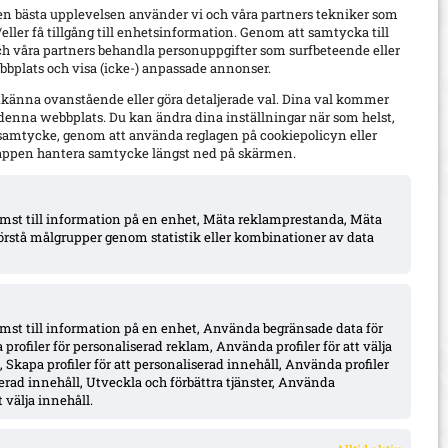
en bästa upplevelsen använder vi och våra partners tekniker som
h/eller få tillgång till enhetsinformation. Genom att samtycka till
ch våra partners behandla personuppgifter som surfbeteende eller
bplats och visa (icke-) anpassade annonser.
dkänna ovanstående eller göra detaljerade val. Dina val kommer
 denna webbplats. Du kan ändra dina inställningar när som helst,
t samtycke, genom att använda reglagen på cookiepolicyn eller
appen hantera samtycke längst ned på skärmen.
komst till information på en enhet, Mäta reklamprestanda, Mäta
örstå målgrupper genom statistik eller kombinationer av data
omst till information på en enhet, Använda begränsade data för
 profiler för personaliserad reklam, Använda profiler för att välja
 Skapa profiler för att personaliserad innehåll, Använda profiler
iserad innehåll, Utveckla och förbättra tjänster, Använda
 välja innehåll.