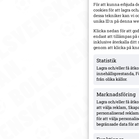
För att kunna erbjuda d
cookies för att lagra oc
dessa tekniker kan vi o
unika ID:n på denna web
Klicka nedan för att go
endast att tillämpas på
inklusive återkalla dit
genom att klicka på kn
Statistik
Lagra och/eller få åt
innehållsprestanda, F
från olika källor.
Marknadsföring
Lagra och/eller få åtk
att välja reklam, Skapa
personaliserad reklam,
för att välja personal
begränsade data för att