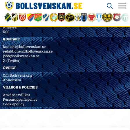
ÖVERSIKT
Nyheter & Reportage
Spelarbetyg
Analyser
RSS
KONTAKT
kontakt@bollsvenskan.se
redaktionen@bollsvenskan.se
jobb@bollsvenskan.se
X (Twitter)
ÖVRIGT
Om Bollsvenskan
Annonsera
VILLKOR & POLICIES
Användarvillkor
Personuppgiftspolicy
Cookiepolicy