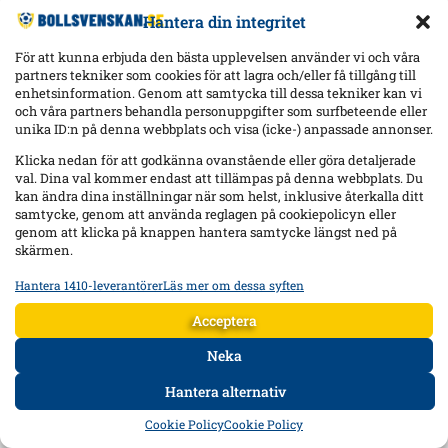
Hantera din integritet
För att kunna erbjuda den bästa upplevelsen använder vi och våra
partners tekniker som cookies för att lagra och/eller få tillgång till
enhetsinformation. Genom att samtycka till dessa tekniker kan vi
och våra partners behandla personuppgifter som surfbeteende eller
unika ID:n på denna webbplats och visa (icke-) anpassade annonser.
Klicka nedan för att godkänna ovanstående eller göra detaljerade
val. Dina val kommer endast att tillämpas på denna webbplats. Du
kan ändra dina inställningar när som helst, inklusive återkalla ditt
samtycke, genom att använda reglagen på cookiepolicyn eller
genom att klicka på knappen hantera samtycke längst ned på
skärmen.
Hantera 1410-leverantörer
Läs mer om dessa syften
Statistik
Lagra och/eller få åtkomst till information på en enhet, Mäta
Acceptera
reklamprestanda, Mäta innehållsprestanda, Förstå målgrupper
genom statistik eller kombinationer av data från olika källor.
Neka
Hantera alternativ
Marknadsföring
HEM
DATA
FORUM
DELA
Lagra och/eller få åtkomst till information på en enhet,
Cookie Policy
Cookie Policy
Använda begränsade data för att välja reklam, Skapa profiler för