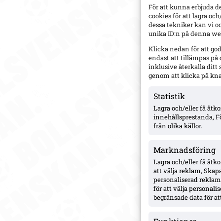
För att kunna erbjuda d
cookies för att lagra oc
dessa tekniker kan vi o
unika ID:n på denna web
Klicka nedan för att go
endast att tillämpas på
inklusive återkalla dit
genom att klicka på kn
Statistik
Lagra och/eller få åt
innehållsprestanda, F
från olika källor.
Marknadsföring
Lagra och/eller få åtk
att välja reklam, Skapa
personaliserad reklam,
för att välja personal
begränsade data för att