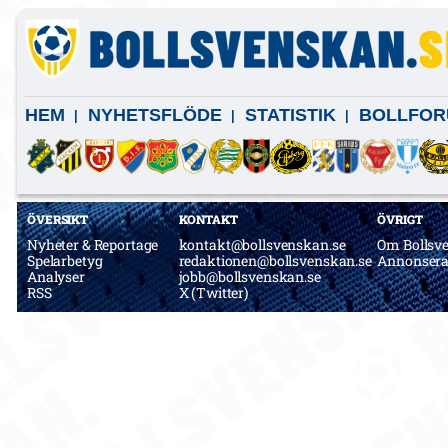
HEM
NYHETSFLÖDE
STATISTIK
BOLLFOR
ÖVERSIKT
KONTAKT
ÖVRIGT
Nyheter & Reportage
kontakt@bollsvenskan.se
Om Bollsv
Spelarbetyg
redaktionen@bollsvenskan.se
Annonser
Analyser
jobb@bollsvenskan.se
RSS
X (Twitter)