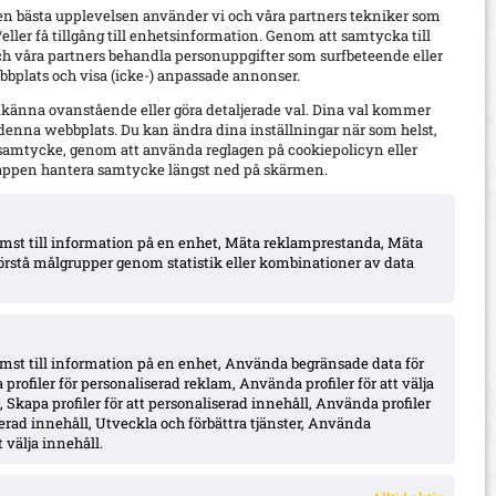
en bästa upplevelsen använder vi och våra partners tekniker som
h/eller få tillgång till enhetsinformation. Genom att samtycka till
ch våra partners behandla personuppgifter som surfbeteende eller
bplats och visa (icke-) anpassade annonser.
dkänna ovanstående eller göra detaljerade val. Dina val kommer
 denna webbplats. Du kan ändra dina inställningar när som helst,
t samtycke, genom att använda reglagen på cookiepolicyn eller
appen hantera samtycke längst ned på skärmen.
komst till information på en enhet, Mäta reklamprestanda, Mäta
örstå målgrupper genom statistik eller kombinationer av data
omst till information på en enhet, Använda begränsade data för
 profiler för personaliserad reklam, Använda profiler för att välja
 Skapa profiler för att personaliserad innehåll, Använda profiler
iserad innehåll, Utveckla och förbättra tjänster, Använda
 välja innehåll.