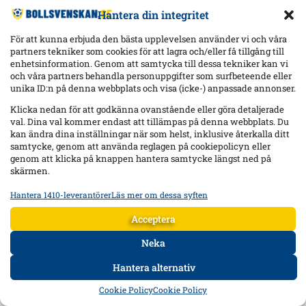
Hantera din integritet
För att kunna erbjuda den bästa upplevelsen använder vi och våra
partners tekniker som cookies för att lagra och/eller få tillgång till
enhetsinformation. Genom att samtycka till dessa tekniker kan vi
och våra partners behandla personuppgifter som surfbeteende eller
unika ID:n på denna webbplats och visa (icke-) anpassade annonser.
Klicka nedan för att godkänna ovanstående eller göra detaljerade
val. Dina val kommer endast att tillämpas på denna webbplats. Du
kan ändra dina inställningar när som helst, inklusive återkalla ditt
samtycke, genom att använda reglagen på cookiepolicyn eller
genom att klicka på knappen hantera samtycke längst ned på
skärmen.
Hantera 1410-leverantörer
Läs mer om dessa syften
Statistik
Lagra och/eller få åtkomst till information på en enhet, Mäta
Acceptera
reklamprestanda, Mäta innehållsprestanda, Förstå målgrupper
genom statistik eller kombinationer av data från olika källor.
Neka
Hantera alternativ
Marknadsföring
HEM
DATA
FORUM
DELA
Lagra och/eller få åtkomst till information på en enhet,
Cookie Policy
Cookie Policy
Använda begränsade data för att välja reklam, Skapa profiler för