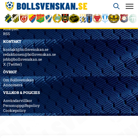
ÖVERSIKT
Nyheter & Reportage
Spelarbetyg
Analyser
RSS
KONTAKT
kontakt@bollsvenskan.se
redaktionen@bollsvenskan.se
jobb@bollsvenskan.se
X (Twitter)
ÖVRIGT
Om Bollsvenskan
Annonsera
VILLKOR & POLICIES
Användarvillkor
Personuppgiftspolicy
Cookiepolicy