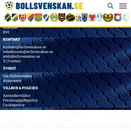
ÖVERSIKT
Nyheter & Reportage
Spelarbetyg
Analyser
RSS
KONTAKT
kontakt@bollsvenskan.se
redaktionen@bollsvenskan.se
jobb@bollsvenskan.se
X (Twitter)
ÖVRIGT
Om Bollsvenskan
Annonsera
VILLKOR & POLICIES
Användarvillkor
Personuppgiftspolicy
Cookiepolicy