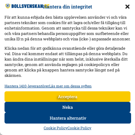
Hantera din integritet
För att kunna erbjuda den bästa upplevelsen använder vi och våra
partners tekniker som cookies för att lagra och/eller få tillgång till
enhetsinformation. Genom att samtycka till dessa tekniker kan vi
och våra partners behandla personuppgifter som surfbeteende eller
unika ID:n på denna webbplats och visa (icke-) anpassade annonser.
Klicka nedan för att godkänna ovanstående eller göra detaljerade
val. Dina val kommer endast att tillämpas på denna webbplats. Du
kan ändra dina inställningar när som helst, inklusive återkalla ditt
samtycke, genom att använda reglagen på cookiepolicyn eller
genom att klicka på knappen hantera samtycke längst ned på
skärmen.
Hantera 1410-leverantörer
Läs mer om dessa syften
Statistik
Lagra och/eller få åtkomst till information på en enhet, Mäta
Acceptera
reklamprestanda, Mäta innehållsprestanda, Förstå målgrupper
genom statistik eller kombinationer av data från olika källor.
Neka
Hantera alternativ
Marknadsföring
HEM
DATA
FORUM
DELA
Lagra och/eller få åtkomst till information på en enhet,
Cookie Policy
Cookie Policy
Använda begränsade data för att välja reklam, Skapa profiler för