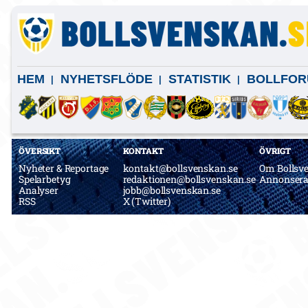
HEM
NYHETSFLÖDE
STATISTIK
BOLLFOR
ÖVERSIKT
KONTAKT
ÖVRIGT
Nyheter & Reportage
kontakt@bollsvenskan.se
Om Bollsv
Spelarbetyg
redaktionen@bollsvenskan.se
Annonser
Analyser
jobb@bollsvenskan.se
RSS
X (Twitter)