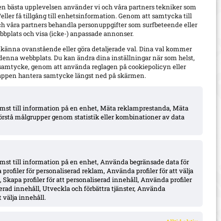
en bästa upplevelsen använder vi och våra partners tekniker som
h/eller få tillgång till enhetsinformation. Genom att samtycka till
ch våra partners behandla personuppgifter som surfbeteende eller
bplats och visa (icke-) anpassade annonser.
dkänna ovanstående eller göra detaljerade val. Dina val kommer
 denna webbplats. Du kan ändra dina inställningar när som helst,
t samtycke, genom att använda reglagen på cookiepolicyn eller
appen hantera samtycke längst ned på skärmen.
komst till information på en enhet, Mäta reklamprestanda, Mäta
örstå målgrupper genom statistik eller kombinationer av data
omst till information på en enhet, Använda begränsade data för
 profiler för personaliserad reklam, Använda profiler för att välja
 Skapa profiler för att personaliserad innehåll, Använda profiler
iserad innehåll, Utveckla och förbättra tjänster, Använda
 välja innehåll.