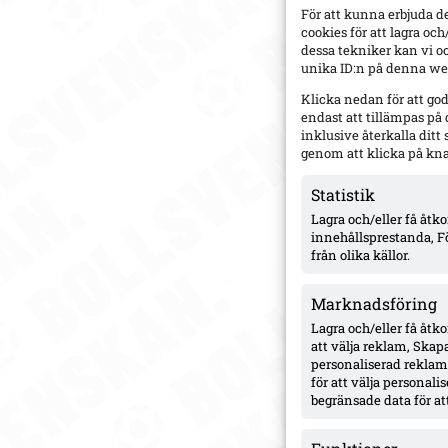
För att kunna erbjuda d
cookies för att lagra oc
dessa tekniker kan vi o
unika ID:n på denna web
Klicka nedan för att go
endast att tillämpas på
inklusive återkalla dit
genom att klicka på kn
Statistik
Lagra och/eller få åt
innehållsprestanda, F
från olika källor.
Marknadsföring
Lagra och/eller få åtk
att välja reklam, Skapa
personaliserad reklam,
för att välja personal
begränsade data för att