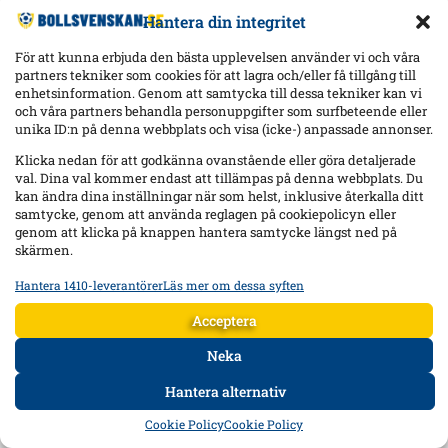
Hantera din integritet
För att kunna erbjuda den bästa upplevelsen använder vi och våra
partners tekniker som cookies för att lagra och/eller få tillgång till
enhetsinformation. Genom att samtycka till dessa tekniker kan vi
och våra partners behandla personuppgifter som surfbeteende eller
unika ID:n på denna webbplats och visa (icke-) anpassade annonser.
Klicka nedan för att godkänna ovanstående eller göra detaljerade
val. Dina val kommer endast att tillämpas på denna webbplats. Du
kan ändra dina inställningar när som helst, inklusive återkalla ditt
samtycke, genom att använda reglagen på cookiepolicyn eller
genom att klicka på knappen hantera samtycke längst ned på
skärmen.
Hantera 1410-leverantörer
Läs mer om dessa syften
Statistik
Lagra och/eller få åtkomst till information på en enhet, Mäta
Acceptera
reklamprestanda, Mäta innehållsprestanda, Förstå målgrupper
genom statistik eller kombinationer av data från olika källor.
Neka
Hantera alternativ
Marknadsföring
HEM
DATA
FORUM
DELA
Lagra och/eller få åtkomst till information på en enhet,
Cookie Policy
Cookie Policy
Använda begränsade data för att välja reklam, Skapa profiler för