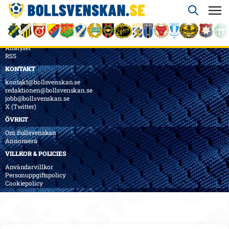
ÖVERSIKT
Nyheter & Reportage
Spelarbetyg
Analyser
RSS
KONTAKT
kontakt@bollsvenskan.se
redaktionen@bollsvenskan.se
jobb@bollsvenskan.se
X (Twitter)
ÖVRIGT
Om Bollsvenskan
Annonsera
VILLKOR & POLICIES
Användarvillkor
Personuppgiftspolicy
Cookiepolicy