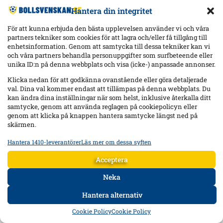
Hantera din integritet
För att kunna erbjuda den bästa upplevelsen använder vi och våra
partners tekniker som cookies för att lagra och/eller få tillgång till
enhetsinformation. Genom att samtycka till dessa tekniker kan vi
och våra partners behandla personuppgifter som surfbeteende eller
unika ID:n på denna webbplats och visa (icke-) anpassade annonser.
Klicka nedan för att godkänna ovanstående eller göra detaljerade
val. Dina val kommer endast att tillämpas på denna webbplats. Du
kan ändra dina inställningar när som helst, inklusive återkalla ditt
samtycke, genom att använda reglagen på cookiepolicyn eller
genom att klicka på knappen hantera samtycke längst ned på
skärmen.
Hantera 1410-leverantörer
Läs mer om dessa syften
Statistik
Lagra och/eller få åtkomst till information på en enhet, Mäta
Acceptera
reklamprestanda, Mäta innehållsprestanda, Förstå målgrupper
genom statistik eller kombinationer av data från olika källor.
Neka
Hantera alternativ
Marknadsföring
HEM
DATA
FORUM
DELA
Lagra och/eller få åtkomst till information på en enhet,
Cookie Policy
Cookie Policy
Använda begränsade data för att välja reklam, Skapa profiler för