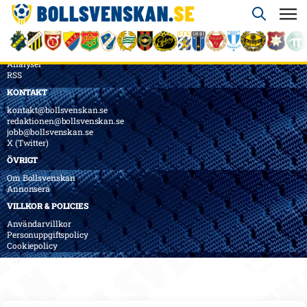
ÖVERSIKT
Nyheter & Reportage
Spelarbetyg
Analyser
RSS
KONTAKT
kontakt@bollsvenskan.se
redaktionen@bollsvenskan.se
jobb@bollsvenskan.se
X (Twitter)
ÖVRIGT
Om Bollsvenskan
Annonsera
VILLKOR & POLICIES
Användarvillkor
Personuppgiftspolicy
Cookiepolicy