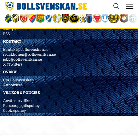
ÖVERSIKT
Nyheter & Reportage
Spelarbetyg
Analyser
RSS
KONTAKT
kontakt@bollsvenskan.se
redaktionen@bollsvenskan.se
jobb@bollsvenskan.se
X (Twitter)
ÖVRIGT
Om Bollsvenskan
Annonsera
VILLKOR & POLICIES
Användarvillkor
Personuppgiftspolicy
Cookiepolicy