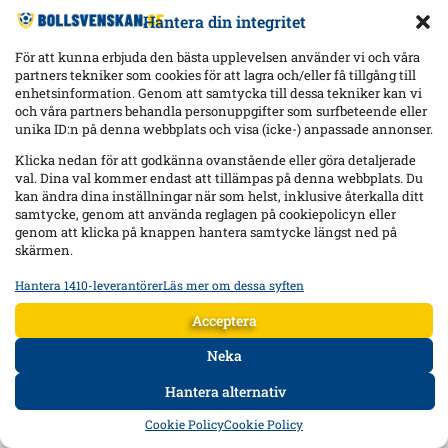
Hantera din integritet
För att kunna erbjuda den bästa upplevelsen använder vi och våra
partners tekniker som cookies för att lagra och/eller få tillgång till
enhetsinformation. Genom att samtycka till dessa tekniker kan vi
och våra partners behandla personuppgifter som surfbeteende eller
unika ID:n på denna webbplats och visa (icke-) anpassade annonser.
Klicka nedan för att godkänna ovanstående eller göra detaljerade
val. Dina val kommer endast att tillämpas på denna webbplats. Du
kan ändra dina inställningar när som helst, inklusive återkalla ditt
samtycke, genom att använda reglagen på cookiepolicyn eller
genom att klicka på knappen hantera samtycke längst ned på
skärmen.
Hantera 1410-leverantörer
Läs mer om dessa syften
Statistik
Lagra och/eller få åtkomst till information på en enhet, Mäta
Acceptera
reklamprestanda, Mäta innehållsprestanda, Förstå målgrupper
genom statistik eller kombinationer av data från olika källor.
Neka
Hantera alternativ
Marknadsföring
HEM
DATA
FORUM
DELA
Lagra och/eller få åtkomst till information på en enhet,
Cookie Policy
Cookie Policy
Använda begränsade data för att välja reklam, Skapa profiler för