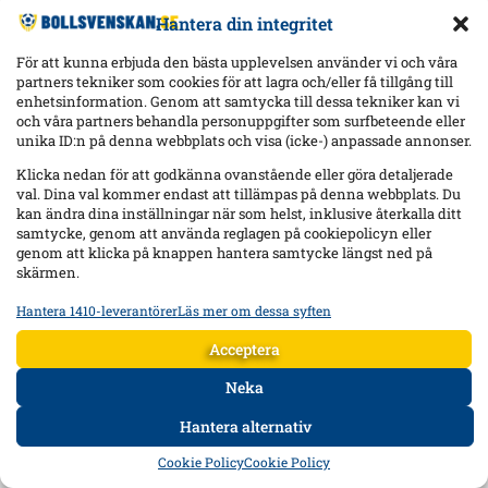
Hantera din integritet
För att kunna erbjuda den bästa upplevelsen använder vi och våra
partners tekniker som cookies för att lagra och/eller få tillgång till
enhetsinformation. Genom att samtycka till dessa tekniker kan vi
och våra partners behandla personuppgifter som surfbeteende eller
unika ID:n på denna webbplats och visa (icke-) anpassade annonser.
Klicka nedan för att godkänna ovanstående eller göra detaljerade
val. Dina val kommer endast att tillämpas på denna webbplats. Du
kan ändra dina inställningar när som helst, inklusive återkalla ditt
samtycke, genom att använda reglagen på cookiepolicyn eller
genom att klicka på knappen hantera samtycke längst ned på
skärmen.
Hantera 1410-leverantörer
Läs mer om dessa syften
Statistik
Lagra och/eller få åtkomst till information på en enhet, Mäta
Acceptera
reklamprestanda, Mäta innehållsprestanda, Förstå målgrupper
genom statistik eller kombinationer av data från olika källor.
Neka
Hantera alternativ
Marknadsföring
HEM
DATA
FORUM
DELA
Lagra och/eller få åtkomst till information på en enhet,
Cookie Policy
Cookie Policy
Använda begränsade data för att välja reklam, Skapa profiler för