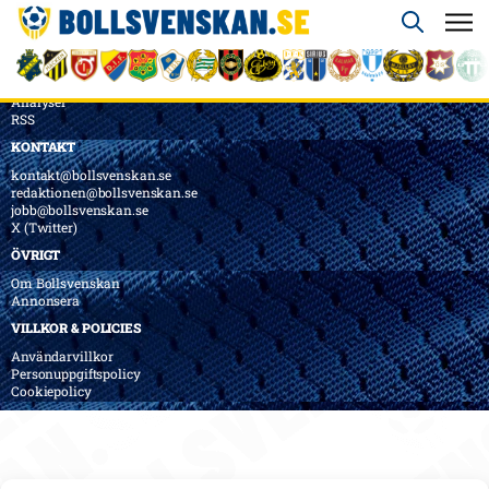
ÖVERSIKT
Nyheter & Reportage
Spelarbetyg
Analyser
RSS
KONTAKT
kontakt@bollsvenskan.se
redaktionen@bollsvenskan.se
jobb@bollsvenskan.se
X (Twitter)
ÖVRIGT
Om Bollsvenskan
Annonsera
VILLKOR & POLICIES
Användarvillkor
Personuppgiftspolicy
Cookiepolicy