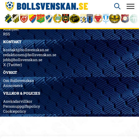
ÖVERSIKT
Nyheter & Reportage
Spelarbetyg
Analyser
RSS
KONTAKT
kontakt@bollsvenskan.se
redaktionen@bollsvenskan.se
jobb@bollsvenskan.se
X (Twitter)
ÖVRIGT
Om Bollsvenskan
Annonsera
VILLKOR & POLICIES
Användarvillkor
Personuppgiftspolicy
Cookiepolicy