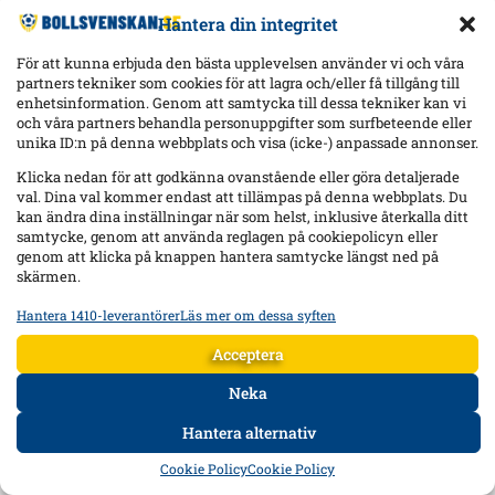
Hantera din integritet
För att kunna erbjuda den bästa upplevelsen använder vi och våra
partners tekniker som cookies för att lagra och/eller få tillgång till
enhetsinformation. Genom att samtycka till dessa tekniker kan vi
och våra partners behandla personuppgifter som surfbeteende eller
unika ID:n på denna webbplats och visa (icke-) anpassade annonser.
Klicka nedan för att godkänna ovanstående eller göra detaljerade
val. Dina val kommer endast att tillämpas på denna webbplats. Du
kan ändra dina inställningar när som helst, inklusive återkalla ditt
samtycke, genom att använda reglagen på cookiepolicyn eller
genom att klicka på knappen hantera samtycke längst ned på
skärmen.
Hantera 1410-leverantörer
Läs mer om dessa syften
Statistik
Lagra och/eller få åtkomst till information på en enhet, Mäta
Acceptera
reklamprestanda, Mäta innehållsprestanda, Förstå målgrupper
genom statistik eller kombinationer av data från olika källor.
Neka
Hantera alternativ
Marknadsföring
HEM
DATA
FORUM
DELA
Lagra och/eller få åtkomst till information på en enhet,
Cookie Policy
Cookie Policy
Använda begränsade data för att välja reklam, Skapa profiler för