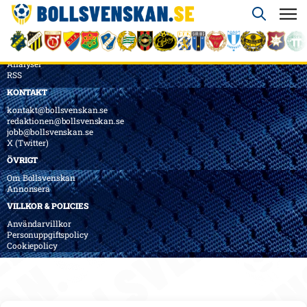
ÖVERSIKT
Nyheter & Reportage
Spelarbetyg
Analyser
RSS
KONTAKT
kontakt@bollsvenskan.se
redaktionen@bollsvenskan.se
jobb@bollsvenskan.se
X (Twitter)
ÖVRIGT
Om Bollsvenskan
Annonsera
VILLKOR & POLICIES
Användarvillkor
Personuppgiftspolicy
Cookiepolicy