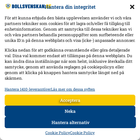
Hantera din integritet
För att kunna erbjuda den bästa upplevelsen använder vi och våra
partners tekniker som cookies för att lagra och/eller få tillgång till
enhetsinformation. Genom att samtycka till dessa tekniker kan vi
och våra partners behandla personuppgifter som surfbeteende eller
unika ID:n på denna webbplats och visa (icke-) anpassade annonser.
Klicka nedan för att godkänna ovanstående eller göra detaljerade
val. Dina val kommer endast att tillämpas på denna webbplats. Du
kan ändra dina inställningar när som helst, inklusive återkalla ditt
samtycke, genom att använda reglagen på cookiepolicyn eller
genom att klicka på knappen hantera samtycke längst ned på
skärmen.
Hantera 1410-leverantörer
Läs mer om dessa syften
Statistik
Lagra och/eller få åtkomst till information på en enhet, Mäta
Acceptera
reklamprestanda, Mäta innehållsprestanda, Förstå målgrupper
genom statistik eller kombinationer av data från olika källor.
Neka
Hantera alternativ
Marknadsföring
HEM
DATA
FORUM
DELA
Lagra och/eller få åtkomst till information på en enhet,
Cookie Policy
Cookie Policy
Använda begränsade data för att välja reklam, Skapa profiler för