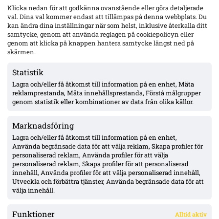
Efter ”Avgå styrelsen” och 0–2 mot Gais: HBK-ordf. Nilsson
Klicka nedan för att godkänna ovanstående eller göra detaljerade
siktar på minst två värvningar – hoppas landa affär inom
val. Dina val kommer endast att tillämpas på denna webbplats. Du
dagar
kan ändra dina inställningar när som helst, inklusive återkalla ditt
samtycke, genom att använda reglagen på cookiepolicyn eller
genom att klicka på knappen hantera samtycke längst ned på
Salter avgjorde med dubbel för GAIS på Örjans vall – bröt
måltorkan; lagkamraterna ser Diabate-spår: ”Magiskt för våra
skärmen.
nior”
Statistik
Lagra och/eller få åtkomst till information på en enhet, Mäta
GAIS 2–0 borta mot Halmstads BK – skruvar eftermatch-kost:
Tikka masala ersätter pizza och kebab
reklamprestanda, Mäta innehållsprestanda, Förstå målgrupper
genom statistik eller kombinationer av data från olika källor.
Marknadsföring
IFK Göteborg 3–2 Kalmar – andra raka; Sam Larsson straffmål
efter vila, Kalmar fortsatt utan bortaseger
Lagra och/eller få åtkomst till information på en enhet,
Använda begränsade data för att välja reklam, Skapa profiler för
personaliserad reklam, Använda profiler för att välja
personaliserad reklam, Skapa profiler för att personaliserad
Uppgifter: Rangers kan värva Oskar Fallenius för £400–500k –
innehåll, Använda profiler för att välja personaliserad innehåll,
kontraktet ut vid årets slut
Utveckla och förbättra tjänster, Använda begränsade data för att
välja innehåll.
Funktioner
Alltid aktiv