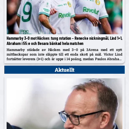
Hammarby 3–0 mot Häcken: tung rotation – Renecke nickningmål, Lind 1+1,
Abraham i 55:e och Besara bänkad hela matchen
Hammarby städade av Häcken med 3–0 på 3Arena med ett nytt
mittbackspar som inte släppte till ett enda skott på mål. Victor Lind
fortsätter leverera (1+1) och är uppe i 14 poäng, medan Paulos Abraham
– målskytt igen – var...
Aktuellt