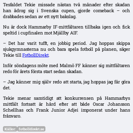
Tesfaldet Tekie missade nästan två månader efter skadan
han ådrog sig i Svenska cupen, gjorde comeback – och
drabbades sedan av ett nytt bakslag.
Nu är dock Hammarby IF-mittfältaren tillbaka igen och fick
speltid i cupfinalen mot Mjällby AIF.
– Det har varit tufft, en jobbig period. Jag hoppas skippa
sjukgymnasterna nu och bara spela fotboll på planen, säger
Tekie till
FotbollDirekt
.
Inför söndagens möte med Malmö FF känner sig mittfältaren
redo för årets första start sedan skadan.
– Jag känner mig själv redo att starta, jag hoppas jag får göra
det.
Tekie menar samtidigt att konkurrensen på Hammarbys
mittfält fortsatt är hård efter att både Oscar Johansson
Schellhas och Frank Junior Adjei imponerat under hans
frånvaro.
Källor:
fotbolldirekt.se