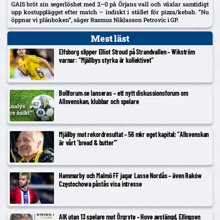
GAIS bröt sin segerlöshet med 2–0 på Örjans vall och växlar samtidigt
upp kostupplägget efter match – indiskt i stället för pizza/kebab. ”Nu
öppnar vi plånboken”, säger Rasmus Niklasson Petrovic i GP.
Mest läst
Elfsborg slipper Elliot Stroud på Strandvallen – Wikström
varnar: ”Mjällbys styrka är kollektivet”
Bollforum.se lanseras – ett nytt diskussionsforum om
Allsvenskan, klubbar och spelare
Mjällby mot rekordresultat – 56 mkr eget kapital; ”Allsvenskan
är vårt ’bread & butter'”
Hammarby och Malmö FF jagar Lasse Nordås – även Raków
Częstochowa påstås visa intresse
AIK utan 13 spelare mot Örgryte – Hove avstängd, Ellingsen