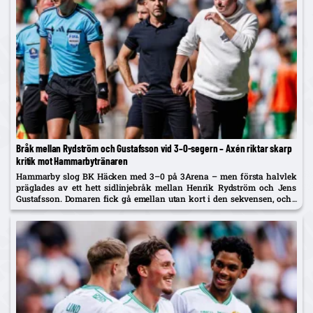
Bråk mellan Rydström och Gustafsson vid 3–0-segern – Axén riktar skarp
kritik mot Hammarbytränaren
Hammarby slog BK Häcken med 3–0 på 3Arena – men första halvlek
präglades av ett hett sidlinjebråk mellan Henrik Rydström och Jens
Gustafsson. Domaren fick gå emellan utan kort i den sekvensen, och i
TV4:s sändning sågades Rydström av Alexander...