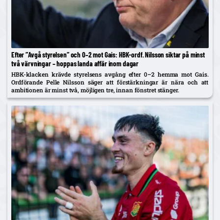
Efter ”Avgå styrelsen” och 0–2 mot Gais: HBK-ordf. Nilsson siktar på minst
två värvningar – hoppas landa affär inom dagar
HBK-klacken krävde styrelsens avgång efter 0–2 hemma mot Gais.
Ordförande Pelle Nilsson säger att förstärkningar är nära och att
ambitionen är minst två, möjligen tre, innan fönstret stänger.