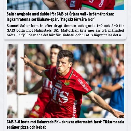
Salter avgjorde med dubbel för GAIS på Örjans vall – bröt måltorkan;
lagkamraterna ser Diabate-spår: ”Magiskt för våra nior”
Samuel Salter kom in efter drygt timmen och gjorde 1–0 och 2–0 för
GAIS borta mot Halmstads BK. Måltorkan (lite mer än två månader)
bröts – i fjol lossnade det här för Diabate, och i GAIS-lägret talas det om
en...
GAIS 2–0 borta mot Halmstads BK – skruvar eftermatch-kost: Tikka masala
ersätter pizza och kebab