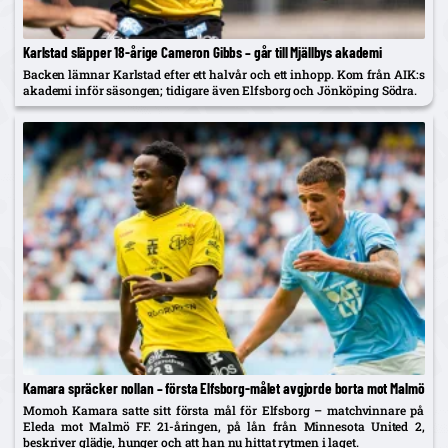
Karlstad släpper 18-årige Cameron Gibbs – går till Mjällbys akademi
Backen lämnar Karlstad efter ett halvår och ett inhopp. Kom från AIK:s
akademi inför säsongen; tidigare även Elfsborg och Jönköping Södra.
Kamara spräcker nollan – första Elfsborg-målet avgjorde borta mot Malmö
Momoh Kamara satte sitt första mål för Elfsborg – matchvinnare på
Eleda mot Malmö FF. 21-åringen, på lån från Minnesota United 2,
beskriver glädje, hunger och att han nu hittat rytmen i laget.