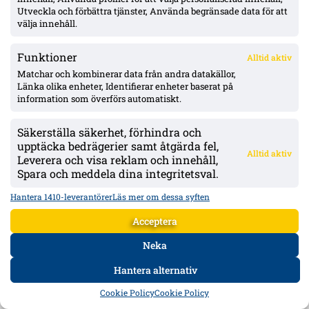
Utveckla och förbättra tjänster, Använda begränsade data för att
välja innehåll.
Funktioner
Alltid aktiv
Matchar och kombinerar data från andra datakällor,
Länka olika enheter, Identifierar enheter baserat på
information som överförs automatiskt.
Säkerställa säkerhet, förhindra och
MFF:s Noah John skadade baksida lår – spelade vidare; räknar med 1–2
upptäcka bedrägerier samt åtgärda fel,
veckor borta
Alltid aktiv
Leverera och visa reklam och innehåll,
22-åringen haltade efter smällen mot BP men kastades in igen innan
Spara och meddela dina integritetsval.
bytet. TV4:s Jiloan Hamad kallade beslutet ”konstigt”, medan Gaute
Helstrup beskriver rapporterna som försiktigt positiva.
Hantera 1410-leverantörer
Läs mer om dessa syften
Mer om Östers IF
Acceptera
Neka
Hantera alternativ
HEM
DATA
FORUM
DELA
Cookie Policy
Cookie Policy