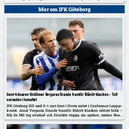
Mer om IFK Göteborg
Gent-tränaren fördömer Vergaras firande framför Blåvitt-klacken – Tolf
varnades i tumultet
IFK Göteborg föll med 0–1 mot Gent i första mötet i Conference League-
kvalet. Josué Vergaras firande framför Blåvitt-klacken utlöste bråk –
Rik De Mil tog avstånd och försökte stoppa sin spelare, medan Noah
Tolf varnades och Erlingmark sågar domarinsatsen.