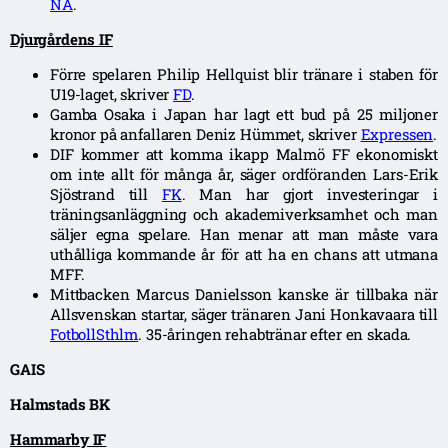
NA
.
Djurgårdens IF
Förre spelaren Philip Hellquist blir tränare i staben för
U19-laget, skriver
FD
.
Gamba Osaka i Japan har lagt ett bud på 25 miljoner
kronor på anfallaren Deniz Hümmet, skriver
Expressen
.
DIF kommer att komma ikapp Malmö FF ekonomiskt
om inte allt för många år, säger ordföranden Lars-Erik
Sjöstrand till
FK
. Man har gjort investeringar i
träningsanläggning och akademiverksamhet och man
säljer egna spelare. Han menar att man måste vara
uthålliga kommande år för att ha en chans att utmana
MFF.
Mittbacken Marcus Danielsson kanske är tillbaka när
Allsvenskan startar, säger tränaren Jani Honkavaara till
FotbollSthlm
. 35-åringen rehabtränar efter en skada.
GAIS
Halmstads BK
Hammarby IF