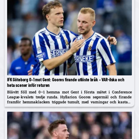
IFK Göteborg 0–1 mot Gent: Goores firande utlöste bråk – VAR-ilska och
heta scener inför returen
Blåvitt föll med 0–1 hemma mot Gent i första mötet i Conference
League-kvalets tredje runda. Hyllarion Goores segermål och firande
framför hemmaklacken triggade tumult, med varningar och kastade
föremål. Efter paus rasade IFK-spelare mot en tidig avblåsning trots
VAR –...