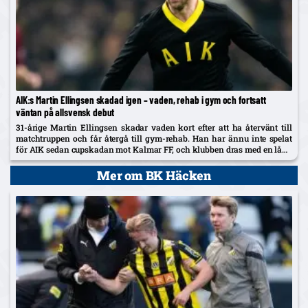
AIK:s Martin Ellingsen skadad igen – vaden, rehab i gym och fortsatt
väntan på allsvensk debut
31-årige Martin Ellingsen skadar vaden kort efter att ha återvänt till
matchtruppen och får återgå till gym-rehab. Han har ännu inte spelat
för AIK sedan cupskadan mot Kalmar FF, och klubben dras med en lång
skadelista som nu också utreds...
Mer om BK Häcken