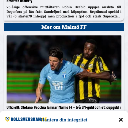
ersätter Rafferty
25-årige offensive mittfältaren Robin Dzabic uppges ansluta till
Degerfors på lån från Sandefjord med köpoption. Begränsad speltid i
vår (0 starter/9 inhopp) men produktion i fjol och stark Superettan-
historik i Landskrona.
Mer om Malmö FF
Officiellt: Stefano Vecchia lämnar Malmö FF – två SM-guld och ett cupguld i
bagaget
Malmö FF bekräftar att Stefano Vecchia lämnar klubben. Sportchefen
Hantera din integritet
pekar på brist på speltid och föryngringsprocessen som skäl. Vecchia
var bärande i guldåret 2023 och lämnar med två SM-titlar och ett