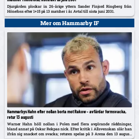
Djurgården plockar in 26-årige yttern Sander Finjord Ringberg från
Hönefoss efter 1+15 på 13 matcher i år. Avtal till sista juni 2031.
Mer om Hammarby IF
Hammarbys Hahn efter nollan borta mot Rakow – avfärdar formsvacka,
retur 13 augusti
Warner Hahn höll nollan i Polen med flera avgörande räddningar,
bland annat på Oskar Rekpas nick. Efter kritik i Allsvenskan slår han
ifrån sig snacket om svacka; returen spelas på 3 Arena den 13 augusti
och vinnaren går mot Žalgiris/Hajduk...