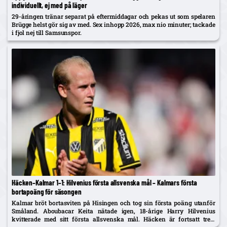
individuellt, ej med på läger
29-åringen tränar separat på eftermiddagar och pekas ut som spelaren
Brügge helst gör sig av med. Sex inhopp 2026, max nio minuter; tackade
i fjol nej till Samsunspor.
Häcken–Kalmar 1–1: Hilvenius första allsvenska mål – Kalmars första
bortapoäng för säsongen
Kalmar bröt bortasviten på Hisingen och tog sin första poäng utanför
Småland. Aboubacar Keita nätade igen, 18-årige Harry Hilvenius
kvitterade med sitt första allsvenska mål. Häcken är fortsatt trea,