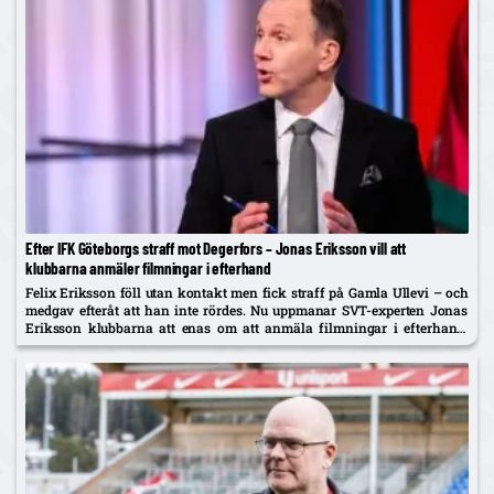
Efter IFK Göteborgs straff mot Degerfors – Jonas Eriksson vill att
klubbarna anmäler filmningar i efterhand
Felix Eriksson föll utan kontakt men fick straff på Gamla Ullevi – och
medgav efteråt att han inte rördes. Nu uppmanar SVT-experten Jonas
Eriksson klubbarna att enas om att anmäla filmningar i efterhand:
"Ingen vill se fusket."