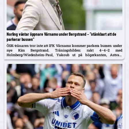
Norling väntar öppnare Värnamo under Bergstrand – ”otänkbart att de
parkerar bussen”
ÖSK-tränaren tror inte att IFK Värnamo kommer parkera bussen under
nye Kim Bergstrand. Träningsbilden: rakt 4–4–2 med
Holmberg/Wiedesheim-Paul, Yakoub ut på högerkanten, Astvald
ersätter avstängde Stenberg – McCue med i matchtruppen.