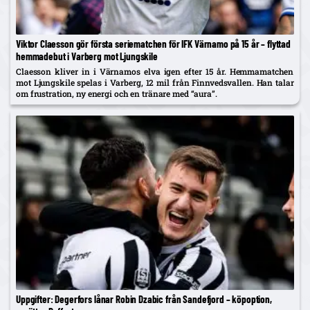
Viktor Claesson gör första seriematchen för IFK Värnamo på 15 år – flyttad
hemmadebut i Varberg mot Ljungskile
Claesson kliver in i Värnamos elva igen efter 15 år. Hemmamatchen
mot Ljungskile spelas i Varberg, 12 mil från Finnvedsvallen. Han talar
om frustration, ny energi och en tränare med “aura”.
Uppgifter: Degerfors lånar Robin Dzabic från Sandefjord – köpoption,