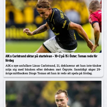
AIK:s Carlstrand siktar på startelvan – 10+2 på 15 i Öster; Tomas redo för
lördag
AIK:s nye anfallare Linus Carlstrand, 21, deklarerar att han inte tänker
nöja sig med bänken efter debuten mot Örgryte. Samtidigt säger 29-
årige mittbacken Diogo Tomas att han är redo att spela på lördag.