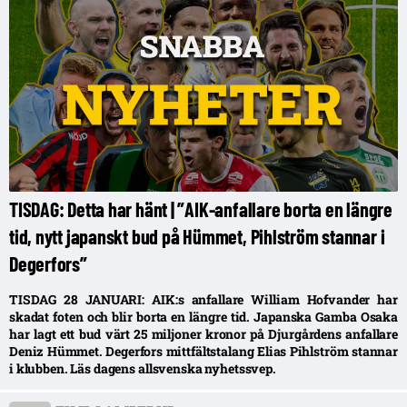
TISDAG: Detta har hänt | ”AIK-anfallare borta en längre
tid, nytt japanskt bud på Hümmet, Pihlström stannar i
Degerfors”
TISDAG 28 JANUARI: AIK:s anfallare William Hofvander har
skadat foten och blir borta en längre tid. Japanska Gamba Osaka
har lagt ett bud värt 25 miljoner kronor på Djurgårdens anfallare
Deniz Hümmet. Degerfors mittfältstalang Elias Pihlström stannar
i klubben. Läs dagens allsvenska nyhetssvep.