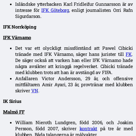
Isländske ytterbacken Karl Fridleifur Gunnarsson är av
intresse för
IFK Göteborg
, enligt journalisten Orri Rafn
Sigurdarson.
IFK Norrköping
IFK Värnamo
Det var ett olyckligt missförstånd att Pawel Cibicki
tränade med IFK Värnamo, säger hans jurister till
FK
.
De säger också att varken han eller IFK Värnamo hade
några avsikter att kringgå regelverket. Cibicki tränade
med klubben trots att han är avstängd av FIFA.
Anfallaren Victor Andersson, 29 år, och offensive
mittfältaren Amir Ayari, 23 år, provtränar med klubben
skriver
VN
.
IK Sirius
Malmö FF
William Nieroth Lundgren, född 2006, och Joakim
Persson, född 2007, skriver
kontrakt
på tre år med
klubben. Båda talangerna är målvakter.