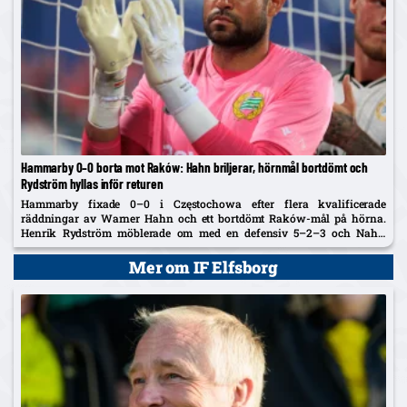
Hammarby 0–0 borta mot Raków: Hahn briljerar, hörnmål bortdömt och
Rydström hyllas inför returen
Hammarby fixade 0–0 i Częstochowa efter flera kvalificerade
räddningar av Warner Hahn och ett bortdömt Raków-mål på hörna.
Henrik Rydström möblerade om med en defensiv 5–2–3 och Nahir
Besara som falsk nia – och får beröm av spelarna. Returen spelas...
Mer om IF Elfsborg