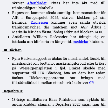
skriver
Aftonbladet
. Pittas har inte åkt med till
träningslägret i Marbella.
Expressen kommer sända samtliga hemmamatcher för
AIK i Europaspelet 2025, skriver klubben på sin
hemsida.
Expressen
kommer även sända utvalda
träningsmatcher, där matchen mot AGF Århus i
Marbella blir den första, lördag 1 februari klockan 14.00.
Anfallaren William Hofvander har ådragit sig en
fotskada och blir borta en längre tid,
meddelar
klubben.
BK Häcken
Fyra Häckensupportrar åtalas för misshandel, försök till
misshandel och brott mot maskeringsförbud efter bråket
på Wieselgrensplatsen i fjol. Bråket skedde med
supportrar till IFK Göteborg, åtta av dem har redan
åtalats. Häckensupportrarna har belagts med
tillträdesförbud i mellan ett och två år, skriver
GP
.
Degerfors IF
18-årige mittfältaren Elias Pihlström, som ryktats till
andra klubbar, stannar i Degerfors 2025 säger han till