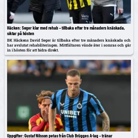
Häcken: Seger klar med rehab – tillbaka efter tre månaders knäskada,
siktar på hösten
BK Häckens David Seger är tillbaka efter tre månaders knäskada och
har avslutat rehabiliteringen. Mittfältaren vände åter i somras och går
in i hösten för att bidra direkt.
Uppgifter: Gustaf Nilsson petas från Club Brügges A-lag – tränar