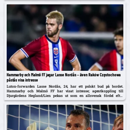
Hammarby och Malmö FF jagar Lasse Nordås – även Raków Częstochowa
påstås visa intresse
Luton-forwarden Lasse Nordås, 24, har ett polskt bud på bordet.
Hammarby och Malmö FF har visat intresse; agentkoppling till
Djurgårdens Hegland/Lien pekas ut som en allsvensk fördel efter
norrmannens succélån i Heerenveen.