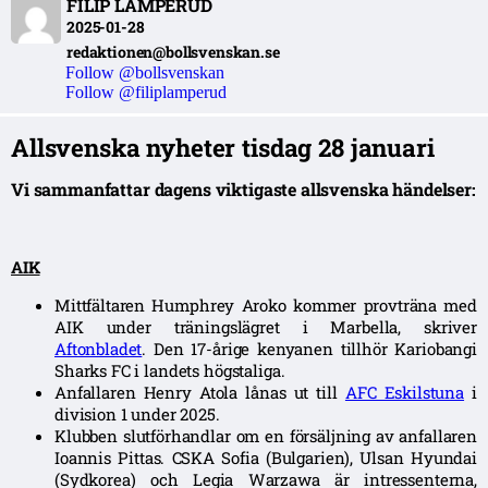
FILIP LAMPERUD
2025-01-28
redaktionen@bollsvenskan.se
Follow @bollsvenskan
Follow @filiplamperud
Allsvenska nyheter tisdag 28 januari
Vi sammanfattar dagens viktigaste allsvenska händelser:
AIK
Mittfältaren Humphrey Aroko kommer provträna med
AIK under träningslägret i Marbella, skriver
Aftonbladet
. Den 17-årige kenyanen tillhör Kariobangi
Sharks FC i landets högstaliga.
Anfallaren Henry Atola lånas ut till
AFC Eskilstuna
i
division 1 under 2025.
Klubben slutförhandlar om en försäljning av anfallaren
Ioannis Pittas. CSKA Sofia (Bulgarien), Ulsan Hyundai
(Sydkorea) och Legia Warzawa är intressenterna,