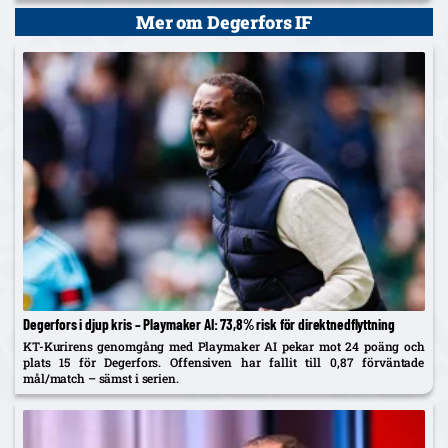
Kalmar kliver upp på tionde plats.
Mer om Degerfors IF
Degerfors i djup kris – Playmaker AI: 73,8% risk för direktnedflyttning
KT-Kurirens genomgång med Playmaker AI pekar mot 24 poäng och
plats 15 för Degerfors. Offensiven har fallit till 0,87 förväntade
mål/match – sämst i serien.