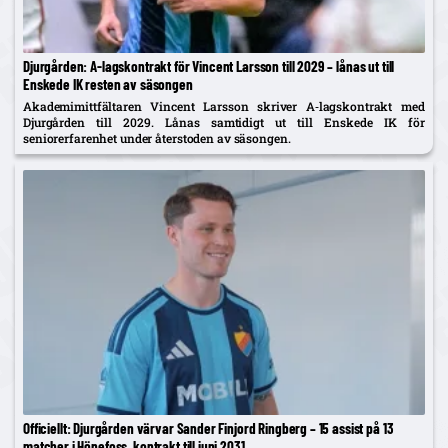
Djurgården: A‑lagskontrakt för Vincent Larsson till 2029 – lånas ut till
Enskede IK resten av säsongen
Akademimittfältaren Vincent Larsson skriver A‑lagskontrakt med
Djurgården till 2029. Lånas samtidigt ut till Enskede IK för
seniorerfarenhet under återstoden av säsongen.
Officiellt: Djurgården värvar Sander Finjord Ringberg – 15 assist på 13
matcher i Hönefoss, kontrakt till juni 2031