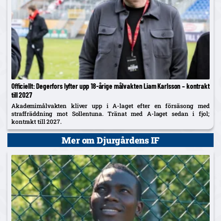
Officiellt: Degerfors lyfter upp 18-årige målvakten Liam Karlsson – kontrakt
till 2027
Akademimålvakten kliver upp i A-laget efter en försäsong med
straffräddning mot Sollentuna. Tränat med A-laget sedan i fjol;
kontrakt till 2027.
Mer om Djurgårdens IF