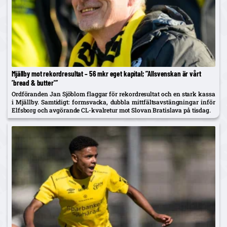
Mjällby mot rekordresultat – 56 mkr eget kapital; ”Allsvenskan är vårt
’bread & butter'”
Ordföranden Jan Sjöblom flaggar för rekordresultat och en stark kassa
i Mjällby. Samtidigt: formsvacka, dubbla mittfältsavstängningar inför
Elfsborg och avgörande CL-kvalretur mot Slovan Bratislava på tisdag.