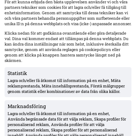
För att kunna erbjuda den bästa upplevelsen använder vi och våra
cupguld.
partners tekniker som cookies för att lagra och/eller få tillgång till
enhetsinformation. Genom att samtycka till dessa tekniker kan vi
och våra partners behandla personuppgifter som surfbeteende eller
unika ID:n på denna webbplats och visa (icke-) anpassade annonser.
Klicka nedan för att godkänna ovanstående eller göra detaljerade
val. Dina val kommer endast att tillämpas på denna webbplats. Du
kan ändra dina inställningar när som helst, inklusive återkalla ditt
samtycke, genom att använda reglagen på cookiepolicyn eller
genom att klicka på knappen hantera samtycke längst ned på
skärmen.
Statistik
Lagra och/eller få åtkomst till information på en enhet, Mäta
Uppgifter: MFF planerar att sälja Erik Botheim – Garcia etta, affär väntas
reklamprestanda, Mäta innehållsprestanda, Förstå målgrupper
före fönsterstängning
genom statistik eller kombinationer av data från olika källor.
Malmö FF förbereder en försäljning av Erik Botheim i detta fönster,
enligt Fotbollskanalen. Diego Garcia pekas ut som förstaval på topp
Marknadsföring
efter junivärvningen.
Lagra och/eller få åtkomst till information på en enhet,
Använda begränsade data för att välja reklam, Skapa profiler för
personaliserad reklam, Använda profiler för att välja
personaliserad reklam, Skapa profiler för att personaliserad
innehåll, Använda profiler för att välja personaliserad innehåll,