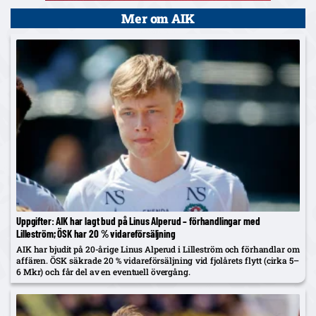
Mer om AIK
Uppgifter: AIK har lagt bud på Linus Alperud – förhandlingar med
Lilleström; ÖSK har 20 % vidareförsäljning
AIK har bjudit på 20-årige Linus Alperud i Lilleström och förhandlar om
affären. ÖSK säkrade 20 % vidareförsäljning vid fjolårets flytt (cirka 5–
6 Mkr) och får del av en eventuell övergång.