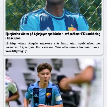
Djurgården väntar på Agbejoyes spelklarhet – två mål mot IFK Norrköping
i Ligacupen
18-årige yttern Angelo Agbejoye står ännu utan spelklarhet men
levererar i Ligacupen. Honkavaara: "Förr eller senare kommer han att
vara tillgänglig".