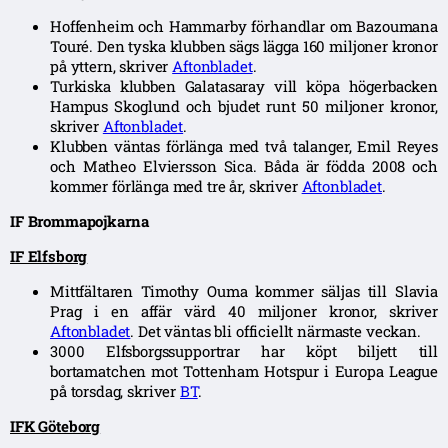
Hoffenheim och Hammarby förhandlar om Bazoumana
Touré. Den tyska klubben sägs lägga 160 miljoner kronor
på yttern, skriver
Aftonbladet
.
Turkiska klubben Galatasaray vill köpa högerbacken
Hampus Skoglund och bjudet runt 50 miljoner kronor,
skriver
Aftonbladet
.
Klubben väntas förlänga med två talanger, Emil Reyes
och Matheo Elviersson Sica. Båda är födda 2008 och
kommer förlänga med tre år, skriver
Aftonbladet
.
IF Brommapojkarna
IF Elfsborg
Mittfältaren Timothy Ouma kommer säljas till Slavia
Prag i en affär värd 40 miljoner kronor, skriver
Aftonbladet
. Det väntas bli officiellt närmaste veckan.
3000 Elfsborgssupportrar har köpt biljett till
bortamatchen mot Tottenham Hotspur i Europa League
på torsdag, skriver
BT
.
IFK Göteborg