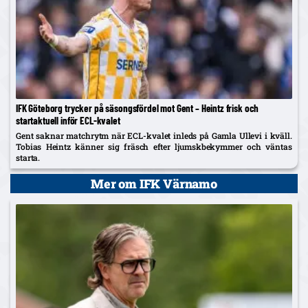
IFK Göteborg trycker på säsongsfördel mot Gent – Heintz frisk och
startaktuell inför ECL-kvalet
Gent saknar matchrytm när ECL-kvalet inleds på Gamla Ullevi i kväll.
Tobias Heintz känner sig fräsch efter ljumskbekymmer och väntas
starta.
Mer om IFK Värnamo