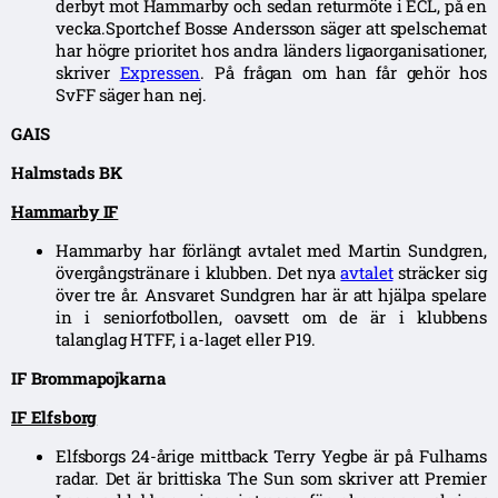
derbyt mot Hammarby och sedan returmöte i ECL, på en
vecka.Sportchef Bosse Andersson säger att spelschemat
har högre prioritet hos andra länders ligaorganisationer,
skriver
Expressen
. På frågan om han får gehör hos
SvFF säger han nej.
GAIS
Halmstads BK
Hammarby IF
Hammarby har förlängt avtalet med Martin Sundgren,
övergångstränare i klubben. Det nya
avtalet
sträcker sig
över tre år. Ansvaret Sundgren har är att hjälpa spelare
in i seniorfotbollen, oavsett om de är i klubbens
talanglag HTFF, i a-laget eller P19.
IF Brommapojkarna
IF Elfsborg
Elfsborgs 24-årige mittback Terry Yegbe är på Fulhams
radar. Det är brittiska The Sun som skriver att Premier