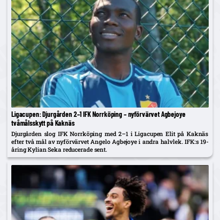
Ligacupen: Djurgården 2–1 IFK Norrköping – nyförvärvet Agbejoye
tvåmålsskytt på Kaknäs
Djurgården slog IFK Norrköping med 2–1 i Ligacupen Elit på Kaknäs
efter två mål av nyförvärvet Angelo Agbejoye i andra halvlek. IFK:s 19-
åring Kylian Seka reducerade sent.