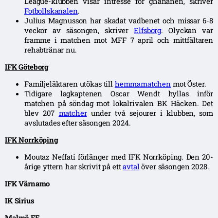
League-klubben visar intresse för ghananen, skriver
Fotbollskanalen
.
Julius Magnusson har skadat vadbenet och missar 6-8
veckor av säsongen, skriver
Elfsborg
. Olyckan var
framme i matchen mot MFF 7 april och mittfältaren
rehabtränar nu.
IFK Göteborg
Familjeläktaren utökas till
hemmamatchen
mot Öster.
Tidigare lagkaptenen Oscar Wendt hyllas inför
matchen på söndag mot lokalrivalen BK Häcken. Det
blev 207
matcher
under två sejourer i klubben, som
avslutades efter säsongen 2024.
IFK Norrköping
Moutaz Neffati förlänger med IFK Norrköping. Den 20-
årige yttern har skrivit på ett
avtal
över säsongen 2028.
IFK Värnamo
IK Sirius
Malmö FF