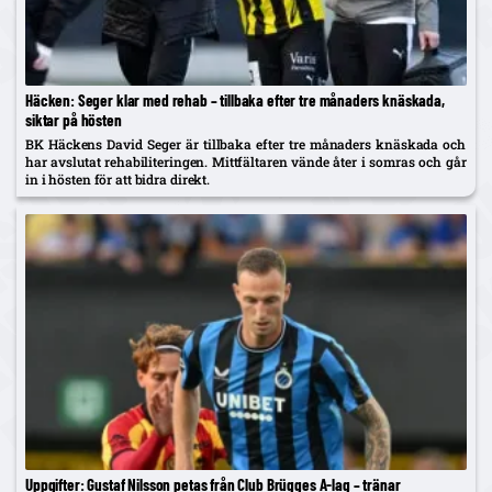
Häcken: Seger klar med rehab – tillbaka efter tre månaders knäskada,
siktar på hösten
BK Häckens David Seger är tillbaka efter tre månaders knäskada och
har avslutat rehabiliteringen. Mittfältaren vände åter i somras och går
in i hösten för att bidra direkt.
Uppgifter: Gustaf Nilsson petas från Club Brügges A-lag – tränar