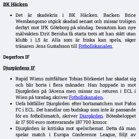
BK Häcken
Det är skadekris i BK Häcken. Backen Brice
Wembangomo utgick skadad senast och missar troligen
derbyt mot IFK Göteborg på söndag. Dessutom kan nye
målvakten Etrit Berisha få starta trots att han stått utan
klubb i 1,5 år. Alla som är friska kan spela, säger
tränaren Jens Gustafsson till
Fotbollskanalen
.
Degerfors IF
Djurgårdens IF
Rapid Wiens mittfältare Tobias Börkeeiet har skadat sig
och blir borta i flera månader. Han hoppade in mot
Djurgården på 3Arena men missar nu returen i ECL i
Wien på torsdag, skriver
Fotbollskanalen
.
Uefa bötfäller Djurgården efter bortamatchen mot Pafos
FC i ECL. Det handlar om budskap som inte är passande
för en fotbollsmatch, skriver
Djurgården
. Bötesbeloppet
är 17 500 euro motsvarande 187 700 kronor.
Djurgården är kritiska mot spelschemat. Detta då man
spelar match i Europa Conference League, följt av