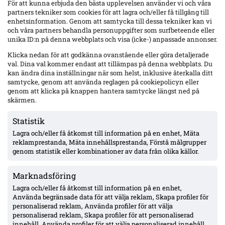
För att kunna erbjuda den bästa upplevelsen använder vi och våra
partners tekniker som cookies för att lagra och/eller få tillgång till
enhetsinformation. Genom att samtycka till dessa tekniker kan vi
och våra partners behandla personuppgifter som surfbeteende eller
unika ID:n på denna webbplats och visa (icke-) anpassade annonser.
Klicka nedan för att godkänna ovanstående eller göra detaljerade
val. Dina val kommer endast att tillämpas på denna webbplats. Du
kan ändra dina inställningar när som helst, inklusive återkalla ditt
samtycke, genom att använda reglagen på cookiepolicyn eller
genom att klicka på knappen hantera samtycke längst ned på
skärmen.
Mjällby jagar mittfältare efter Malachowski/Stroud-tappen – en kandidat
nobbade, Ålborgs Valdemar Möller för dyr
Statistik
Sportchef Hasse Larsson bekräftar att Mjällby fått nej från ett spår och
Lagra och/eller få åtkomst till information på en enhet, Mäta
backat från Ålborgs Valdemar Möller på grund av pris. Jakten på
reklamprestanda, Mäta innehållsprestanda, Förstå målgrupper
ersättare till Ludwig Malachowski pågår, med fönstret öppet till 31
genom statistik eller kombinationer av data från olika källor.
augusti.
Marknadsföring
Lagra och/eller få åtkomst till information på en enhet,
Använda begränsade data för att välja reklam, Skapa profiler för
personaliserad reklam, Använda profiler för att välja
personaliserad reklam, Skapa profiler för att personaliserad
innehåll, Använda profiler för att välja personaliserad innehåll,