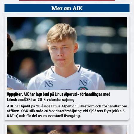
Mer om AIK
Uppgifter: AIK har lagt bud på Linus Alperud – förhandlingar med
Lilleström; ÖSK har 20 % vidareförsäljning
AIK har bjudit på 20-årige Linus Alperud i Lilleström och förhandlar om
affären. ÖSK säkrade 20 % vidareförsäljning vid fjolårets flytt (cirka 5–
6 Mkr) och får del av en eventuell övergång.