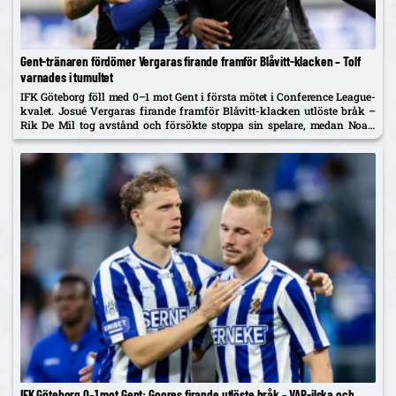
Gent-tränaren fördömer Vergaras firande framför Blåvitt-klacken – Tolf
varnades i tumultet
IFK Göteborg föll med 0–1 mot Gent i första mötet i Conference League-
kvalet. Josué Vergaras firande framför Blåvitt-klacken utlöste bråk –
Rik De Mil tog avstånd och försökte stoppa sin spelare, medan Noah
Tolf varnades och Erlingmark sågar domarinsatsen.
IFK Göteborg 0–1 mot Gent: Goores firande utlöste bråk – VAR-ilska och