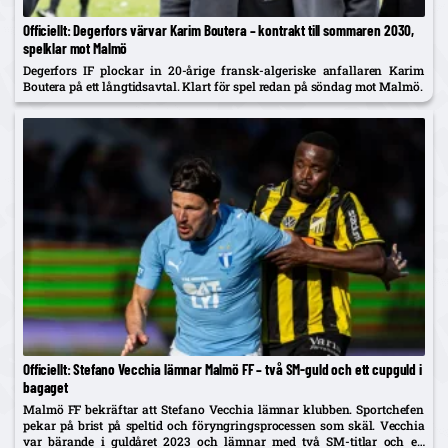
Officiellt: Degerfors värvar Karim Boutera – kontrakt till sommaren 2030,
spelklar mot Malmö
Degerfors IF plockar in 20-årige fransk-algeriske anfallaren Karim
Boutera på ett långtidsavtal. Klart för spel redan på söndag mot Malmö.
Officiellt: Stefano Vecchia lämnar Malmö FF – två SM-guld och ett cupguld i
bagaget
Malmö FF bekräftar att Stefano Vecchia lämnar klubben. Sportchefen
pekar på brist på speltid och föryngringsprocessen som skäl. Vecchia
var bärande i guldåret 2023 och lämnar med två SM-titlar och ett