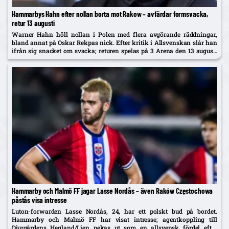
Hammarbys Hahn efter nollan borta mot Rakow – avfärdar formsvacka,
retur 13 augusti
Warner Hahn höll nollan i Polen med flera avgörande räddningar,
bland annat på Oskar Rekpas nick. Efter kritik i Allsvenskan slår han
ifrån sig snacket om svacka; returen spelas på 3 Arena den 13 augusti
och vinnaren går mot Žalgiris/Hajduk...
Hammarby och Malmö FF jagar Lasse Nordås – även Raków Częstochowa
påstås visa intresse
Luton-forwarden Lasse Nordås, 24, har ett polskt bud på bordet.
Hammarby och Malmö FF har visat intresse; agentkoppling till
Djurgårdens Hegland/Lien pekas ut som en allsvensk fördel efter