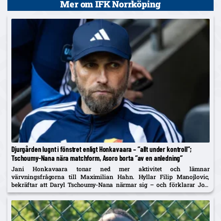
Mer om IFK Norrköping
Djurgården lugnt i fönstret enligt Honkavaara – ”allt under kontroll”;
Tschoumy-Nana nära matchform, Asoro borta ”av en anledning”
Jani Honkavaara tonar ned mer aktivitet och lämnar
värvningsfrågorna till Maximilian Hahn. Hyllar Filip Manojlovic,
bekräftar att Daryl Tschoumy-Nana närmar sig – och förklarar Joel
Asoros frånvaro med att han är borta "av en anledning".