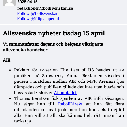
2025-04-15
redaktionen@bollsvenskan.se
Follow @bollsvenskan
Follow @filiplamperud
Allsvenska nyheter tisdag 15 april
Vi sammanfattar dagens och helgens viktigaste
allsvenska händelser:
AIK
Reklam för tv-serien The Last of US buades ut av
publiken på Strawberry Arena. Reklamen visades i
pausen i matchen mellan AIK och MFF. Arenans ljus
dämpades och publiken gillade det inte utan buade och
busvisslade, skriver
Aftonbladet
.
Thomas Berntsen fick sparken av AIK inför säsongen.
Nu säger han till
FotbollDirekt
att han fått flera
erbjudanden om nytt jobb, men han har tackat nej till
alla. Han vill att allt ska kännas helt rätt innan han
tackar ja.