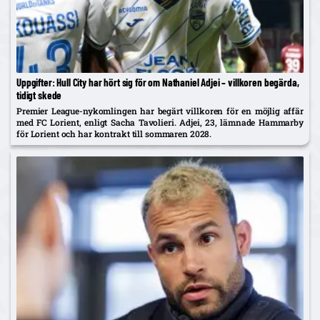
Uppgifter: Hull City har hört sig för om Nathaniel Adjei – villkoren begärda,
tidigt skede
Premier League-nykomlingen har begärt villkoren för en möjlig affär
med FC Lorient, enligt Sacha Tavolieri. Adjei, 23, lämnade Hammarby
för Lorient och har kontrakt till sommaren 2028.