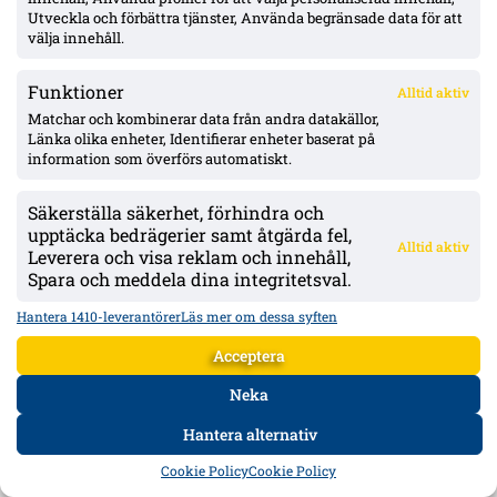
Utveckla och förbättra tjänster, Använda begränsade data för att
välja innehåll.
Funktioner
Alltid aktiv
Matchar och kombinerar data från andra datakällor,
Länka olika enheter, Identifierar enheter baserat på
Oddevold väntas få drygt 1 Mkr via solidaritetsersättning från Stroud-
information som överförs automatiskt.
försäljningen – Fifa-utbetalning kan dröja år
IK Oddevold räknar med drygt 1 Mkr i solidaritetsersättning när Elliot
Stroud lämnar Mjällby för Hull City. Managern Rikard Nilsson flaggar
Säkerställa säkerhet, förhindra och
för lång ledtid via Fifa och pekar på Edvardsen-fallet som tog flera år.
upptäcka bedrägerier samt åtgärda fel,
Alltid aktiv
Leverera och visa reklam och innehåll,
Mer om Östers IF
Spara och meddela dina integritetsval.
Hantera 1410-leverantörer
Läs mer om dessa syften
Acceptera
Neka
Hantera alternativ
HEM
DATA
FORUM
DELA
Cookie Policy
Cookie Policy