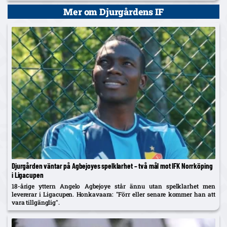
Kalmar kliver upp på tionde plats.
Mer om Djurgårdens IF
Djurgården väntar på Agbejoyes spelklarhet – två mål mot IFK Norrköping
i Ligacupen
18-årige yttern Angelo Agbejoye står ännu utan spelklarhet men
levererar i Ligacupen. Honkavaara: "Förr eller senare kommer han att
vara tillgänglig".