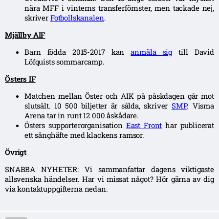
nära MFF i vinterns transferförnster, men tackade nej,
skriver
Fotbollskanalen
.
Mjällby AIF
Barn födda 2015-2017 kan
anmäla sig
till David
Löfquists sommarcamp.
Östers IF
Matchen mellan Öster och AIK på påskdagen går mot
slutsålt. 10 500 biljetter är sålda, skriver
SMP
. Visma
Arena tar in runt 12 000 åskådare.
Östers supporterorganisation
East Front
har publicerat
ett sånghäfte med klackens ramsor.
Övrigt
SNABBA NYHETER: Vi sammanfattar dagens viktigaste
allsvenska händelser. Har vi missat något? Hör gärna av dig
via kontaktuppgifterna nedan.