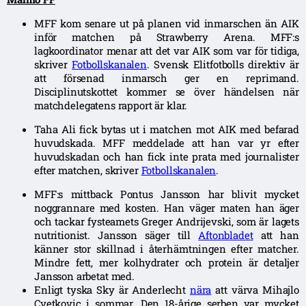
MFF kom senare ut på planen vid inmarschen än AIK
inför matchen på Strawberry Arena. MFF:s
lagkoordinator menar att det var AIK som var för tidiga,
skriver
Fotbollskanalen
. Svensk Elitfotbolls direktiv är
att försenad inmarsch ger en reprimand.
Disciplinutskottet kommer se över händelsen när
matchdelegatens rapport är klar.
Taha Ali fick bytas ut i matchen mot AIK med befarad
huvudskada. MFF meddelade att han var yr efter
huvudskadan och han fick inte prata med journalister
efter matchen, skriver
Fotbollskanalen
.
MFF:s mittback Pontus Jansson har blivit mycket
noggrannare med kosten. Han väger maten han äger
och tackar fysteamets Greger Andrijevski, som är lagets
nutritionist. Jansson säger till
Aftonbladet
att han
känner stor skillnad i återhämtningen efter matcher.
Mindre fett, mer kolhydrater och protein är detaljer
Jansson arbetat med.
Enligt tyska Sky är Anderlecht
nära
att värva Mihajlo
Cvetkovic i sommar. Den 18-årige serben var mycket