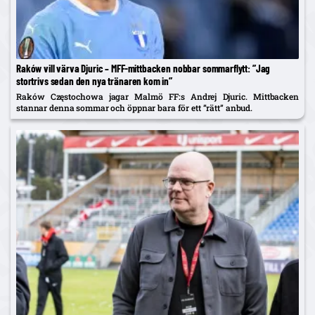
Raków vill värva Djuric – MFF-mittbacken nobbar sommarflytt: ”Jag
stortrivs sedan den nya tränaren kom in”
Raków Częstochowa jagar Malmö FF:s Andrej Djuric. Mittbacken
stannar denna sommar och öppnar bara för ett ”rätt” anbud.