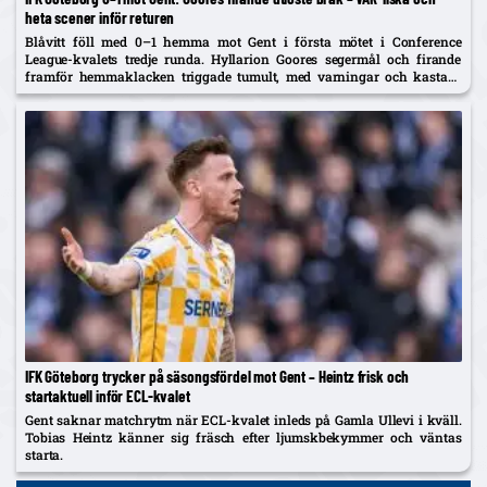
heta scener inför returen
Blåvitt föll med 0–1 hemma mot Gent i första mötet i Conference
League-kvalets tredje runda. Hyllarion Goores segermål och firande
framför hemmaklacken triggade tumult, med varningar och kastade
föremål. Efter paus rasade IFK-spelare mot en tidig avblåsning trots
VAR –...
IFK Göteborg trycker på säsongsfördel mot Gent – Heintz frisk och
startaktuell inför ECL-kvalet
Gent saknar matchrytm när ECL-kvalet inleds på Gamla Ullevi i kväll.
Tobias Heintz känner sig fräsch efter ljumskbekymmer och väntas
starta.