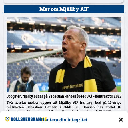
cupguld.
Mer om Mjällby AIF
Uppgifter: Mjällby budar på Sebastian Hansen (Odds BK) – kontrakt till 2027
Två norska medier uppger att Mjällby AIF har lagt bud på 19-årige
målvakten Sebastian Hansen i Odds BK. Hansen har spelat 16
ligamatcher i år med sex hållna nollor och sitter på avtal till 2027.
Hantera din integritet