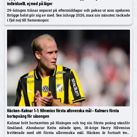
individuellt, ej med på läger
29-åringen tränar separat på eftermiddagar och pekas ut som spelaren
Brügge helst gör sig av med. Sex inhopp 2026, max nio minuter; tackade
i fjol nej till Samsunspor.
Häcken–Kalmar 1–1: Hilvenius första allsvenska mål – Kalmars första
bortapoäng för säsongen
Kalmar bröt bortasviten på Hisingen och tog sin första poäng utanför
Småland. Aboubacar Keita nätade igen, 18-årige Harry Hilvenius
kvitterade med sitt första allsvenska mål. Häcken är fortsatt trea,