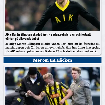
AIK:s Martin Ellingsen skadad igen – vaden, rehab i gym och fortsatt
väntan på allsvensk debut
31-årige Martin Ellingsen skadar vaden kort efter att ha återvänt till
matchtruppen och får återgå till gym-rehab. Han har ännu inte spelat
för AIK sedan cupskadan mot Kalmar FF, och klubben dras med en lång
skadelista som nu också utreds...
Mer om BK Häcken