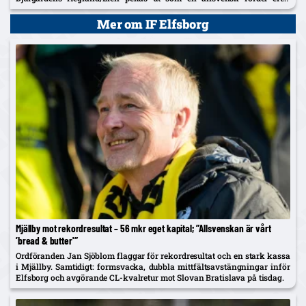
norrmannens succélån i Heerenveen.
Mer om IF Elfsborg
Mjällby mot rekordresultat – 56 mkr eget kapital; ”Allsvenskan är vårt
’bread & butter'”
Ordföranden Jan Sjöblom flaggar för rekordresultat och en stark kassa
i Mjällby. Samtidigt: formsvacka, dubbla mittfältsavstängningar inför
Elfsborg och avgörande CL-kvalretur mot Slovan Bratislava på tisdag.