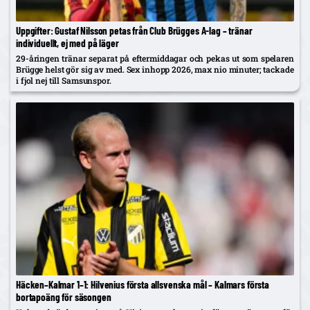
Uppgifter: Gustaf Nilsson petas från Club Brügges A-lag – tränar
individuellt, ej med på läger
29-åringen tränar separat på eftermiddagar och pekas ut som spelaren
Brügge helst gör sig av med. Sex inhopp 2026, max nio minuter; tackade
i fjol nej till Samsunspor.
Häcken–Kalmar 1–1: Hilvenius första allsvenska mål – Kalmars första
bortapoäng för säsongen