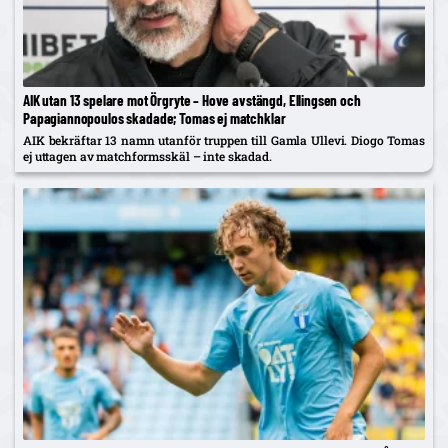
AIK utan 13 spelare mot Örgryte – Hove avstängd, Ellingsen och
Papagiannopoulos skadade; Tomas ej matchklar
AIK bekräftar 13 namn utanför truppen till Gamla Ullevi. Diogo Tomas
ej uttagen av matchformsskäl – inte skadad.