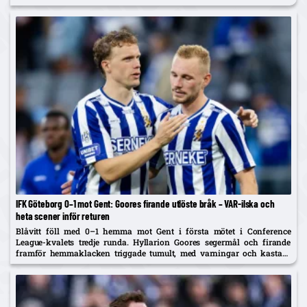
Tolf varnades och Erlingmark sågar domarinsatsen.
IFK Göteborg 0–1 mot Gent: Goores firande utlöste bråk – VAR-ilska och
heta scener inför returen
Blåvitt föll med 0–1 hemma mot Gent i första mötet i Conference
League-kvalets tredje runda. Hyllarion Goores segermål och firande
framför hemmaklacken triggade tumult, med varningar och kastade
föremål. Efter paus rasade IFK-spelare mot en tidig avblåsning trots
VAR –...