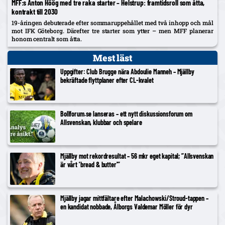
MFF:s Anton Höög med tre raka starter – Helstrup: framtidsroll som åtta,
kontrakt till 2030
19-åringen debuterade efter sommaruppehållet med två inhopp och mål
mot IFK Göteborg. Därefter tre starter som ytter – men MFF planerar
honom centralt som åtta.
Mest läst
Uppgifter: Club Brugge nära Abdoulie Manneh – Mjällby
bekräftade flyttplaner efter CL-kvalet
Bollforum.se lanseras – ett nytt diskussionsforum om
Allsvenskan, klubbar och spelare
Mjällby mot rekordresultat – 56 mkr eget kapital; ”Allsvenskan
är vårt ’bread & butter'”
Mjällby jagar mittfältare efter Malachowski/Stroud-tappen –
en kandidat nobbade, Ålborgs Valdemar Möller för dyr