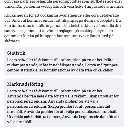
och våra partners behandla personuppgifter som surfbeteende eller
Senaste
unika ID:n på denna webbplats och visa (icke-) anpassade annonser.
Elfsborg slipper Elliot Stroud på Strandvallen – Wikström
Klicka nedan för att godkänna ovanstående eller göra detaljerade
varnar: ”Mjällbys styrka är kollektivet”
val. Dina val kommer endast att tillämpas på denna webbplats. Du
kan ändra dina inställningar när som helst, inklusive återkalla ditt
samtycke, genom att använda reglagen på cookiepolicyn eller
genom att klicka på knappen hantera samtycke längst ned på
AIK utan 13 spelare mot Örgryte – Hove avstängd, Ellingsen
och Papagiannopoulos skadade; Tomas ej matchklar
skärmen.
Statistik
Lagra och/eller få åtkomst till information på en enhet, Mäta
MFF:s Anton Höög med tre raka starter – Helstrup:
framtidsroll som åtta, kontrakt till 2030
reklamprestanda, Mäta innehållsprestanda, Förstå målgrupper
genom statistik eller kombinationer av data från olika källor.
Marknadsföring
Pihlström två mål på två matcher – Luganos plan för år två ger
effekt
Lagra och/eller få åtkomst till information på en enhet,
Använda begränsade data för att välja reklam, Skapa profiler för
personaliserad reklam, Använda profiler för att välja
personaliserad reklam, Skapa profiler för att personaliserad
Uppgifter: Erzurumspor lägger lånebud på Ibrahim Diabaté –
innehåll, Använda profiler för att välja personaliserad innehåll,
GAIS-anfallaren under kontrakt till 2028
Utveckla och förbättra tjänster, Använda begränsade data för att
välja innehåll.