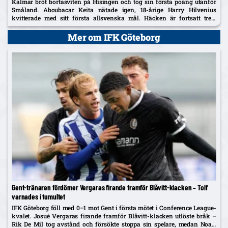
Kalmar bröt bortasviten på Hisingen och tog sin första poäng utanför
Småland. Aboubacar Keita nätade igen, 18-årige Harry Hilvenius
kvitterade med sitt första allsvenska mål. Häcken är fortsatt trea,
Kalmar kliver upp på tionde plats.
Mer om IFK Göteborg
Gent-tränaren fördömer Vergaras firande framför Blåvitt-klacken – Tolf
varnades i tumultet
IFK Göteborg föll med 0–1 mot Gent i första mötet i Conference League-
kvalet. Josué Vergaras firande framför Blåvitt-klacken utlöste bråk –
Rik De Mil tog avstånd och försökte stoppa sin spelare, medan Noah