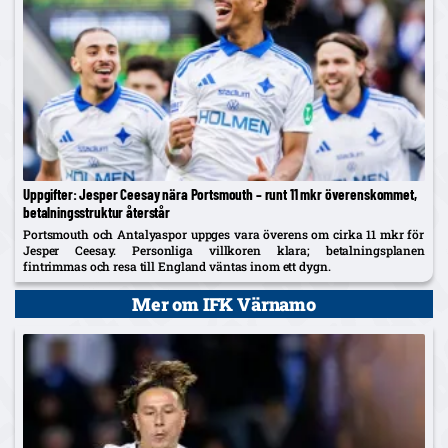
Uppgifter: Jesper Ceesay nära Portsmouth – runt 11 mkr överenskommet,
betalningsstruktur återstår
Portsmouth och Antalyaspor uppges vara överens om cirka 11 mkr för
Jesper Ceesay. Personliga villkoren klara; betalningsplanen
fintrimmas och resa till England väntas inom ett dygn.
Mer om IFK Värnamo