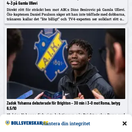
4–3 på Gamla Ullevi
Direkt rött för sträckt ben mot AIK:s Dino Besirovic på Gamla Ullevi.
Öis-kaptenen Daniel Paulson säger att han inte träffade med dobbarna,
tränaren kallar det ”lite billigt” och TV4-experten ser solklart rött om
det var träff.
Zadok Yohanna debuterade för Brighton – 30 min i 3–0 mot Roma, betyg
6,5/10
19-årige Yohanna fick sista halvtimmen när Brighton slog Roma med
3–0 i träningsmatch. €28 m från AIK; 1 skott på mål, 9/12 pass (75 %), 1/1
Hantera din integritet
dribbling – betyg 6,5.