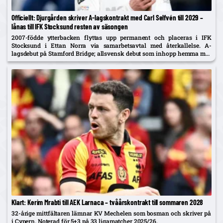
Officiellt: Djurgården skriver A-lagskontrakt med Carl Selfvén till 2029 –
lånas till IFK Stocksund resten av säsongen
2007-födde ytterbacken flyttas upp permanent och placeras i IFK
Stocksund i Ettan Norra via samarbetsavtal med återkallelse. A-
lagsdebut på Stamford Bridge; allsvensk debut som inhopp hemma mot
Brommapojkarna i år.
Klart: Kerim Mrabti till AEK Larnaca – tvåårskontrakt till sommaren 2028
32-årige mittfältaren lämnar KV Mechelen som bosman och skriver på
i Cypern. Noterad för 5+3 på 33 ligamatcher 2025/26.