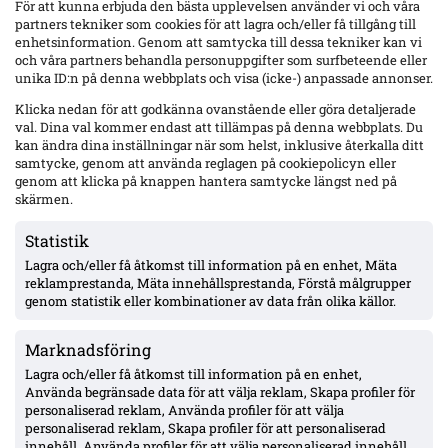
För att kunna erbjuda den bästa upplevelsen använder vi och våra
partners tekniker som cookies för att lagra och/eller få tillgång till
enhetsinformation. Genom att samtycka till dessa tekniker kan vi
och våra partners behandla personuppgifter som surfbeteende eller
unika ID:n på denna webbplats och visa (icke-) anpassade annonser.
Klicka nedan för att godkänna ovanstående eller göra detaljerade
val. Dina val kommer endast att tillämpas på denna webbplats. Du
kan ändra dina inställningar när som helst, inklusive återkalla ditt
samtycke, genom att använda reglagen på cookiepolicyn eller
genom att klicka på knappen hantera samtycke längst ned på
skärmen.
Statistik
Lagra och/eller få åtkomst till information på en enhet, Mäta
Officiellt: Halmstads BK:s vänsterback Gustav Friberg klar för Kolding –
reklamprestanda, Mäta innehållsprestanda, Förstå målgrupper
kontrakt till sommaren 2029
genom statistik eller kombinationer av data från olika källor.
23-åringen lämnar Halmstads BK för Kolding IF på kontrakt till
sommaren 2029. Möjlig debut mot AaB på söndag.
Marknadsföring
Mest läst
Lagra och/eller få åtkomst till information på en enhet,
Uppgifter: Club Brugge nära Abdoulie Manneh – Mjällby
Använda begränsade data för att välja reklam, Skapa profiler för
bekräftade flyttplaner efter CL-kvalet
personaliserad reklam, Använda profiler för att välja
personaliserad reklam, Skapa profiler för att personaliserad
innehåll, Använda profiler för att välja personaliserad innehåll,