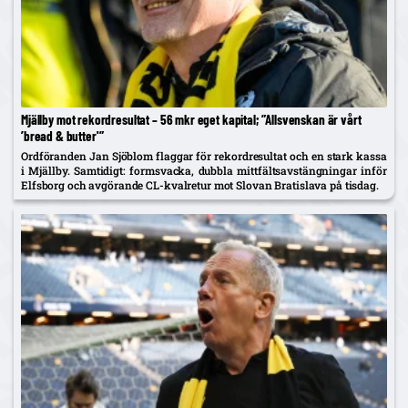
Mjällby mot rekordresultat – 56 mkr eget kapital; ”Allsvenskan är vårt
’bread & butter'”
Ordföranden Jan Sjöblom flaggar för rekordresultat och en stark kassa
i Mjällby. Samtidigt: formsvacka, dubbla mittfältsavstängningar inför
Elfsborg och avgörande CL-kvalretur mot Slovan Bratislava på tisdag.