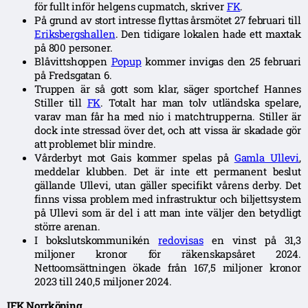
för fullt inför helgens cupmatch, skriver
FK
.
På grund av stort intresse flyttas årsmötet 27 februari till
Eriksbergshallen
. Den tidigare lokalen hade ett maxtak
på 800 personer.
Blåvittshoppen
Popup
kommer invigas den 25 februari
på Fredsgatan 6.
Truppen är så gott som klar, säger sportchef Hannes
Stiller till
FK
. Totalt har man tolv utländska spelare,
varav man får ha med nio i matchtrupperna. Stiller är
dock inte stressad över det, och att vissa är skadade gör
att problemet blir mindre.
Vårderbyt mot Gais kommer spelas på
Gamla Ullevi
,
meddelar klubben. Det är inte ett permanent beslut
gällande Ullevi, utan gäller specifikt vårens derby. Det
finns vissa problem med infrastruktur och biljettsystem
på Ullevi som är del i att man inte väljer den betydligt
större arenan.
I bokslutskommunikén
redovisas
en vinst på 31,3
miljoner kronor för räkenskapsåret 2024.
Nettoomsättningen ökade från 167,5 miljoner kronor
2023 till 240,5 miljoner 2024.
IFK Norrköping