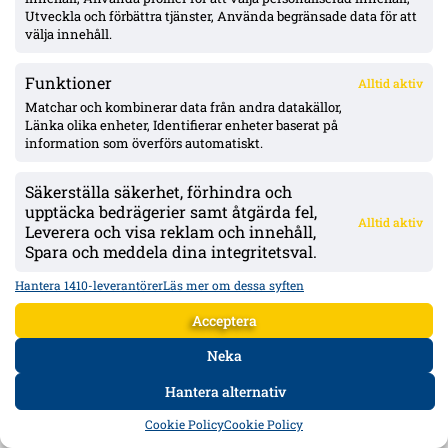
Utveckla och förbättra tjänster, Använda begränsade data för att
Bollforum.se lanseras – ett nytt diskussionsforum om
välja innehåll.
Allsvenskan, klubbar och spelare
Funktioner
Alltid aktiv
Matchar och kombinerar data från andra datakällor,
Elfsborg slipper Elliot Stroud på Strandvallen – Wikström
Länka olika enheter, Identifierar enheter baserat på
varnar: ”Mjällbys styrka är kollektivet”
information som överförs automatiskt.
Säkerställa säkerhet, förhindra och
Mjällby mot rekordresultat – 56 mkr eget kapital; ”Allsvenskan
upptäcka bedrägerier samt åtgärda fel,
är vårt ’bread & butter'”
Alltid aktiv
Leverera och visa reklam och innehåll,
Spara och meddela dina integritetsval.
Mjällby jagar mittfältare efter Malachowski/Stroud-tappen –
Hantera 1410-leverantörer
Läs mer om dessa syften
en kandidat nobbade, Ålborgs Valdemar Möller för dyr
Acceptera
Neka
ANNONS:
Hantera alternativ
HEM
DATA
FORUM
DELA
Cookie Policy
Cookie Policy