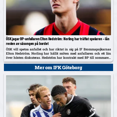
ÖSK jagar BP-anfallaren Elton Hedström: Norling har träffat spelaren – lån
resten av säsongen på bordet
ÖSK vill spetsa anfallet och har riktat in sig på IF Brommapojkarnas
Elton Hedström. Norling har hållit möten med anfallaren och ett lån
över hösten diskuteras. Hedström har kontrakt med BP till sommaren
2029 och uppges även vara på radarn...
Mer om IFK Göteborg