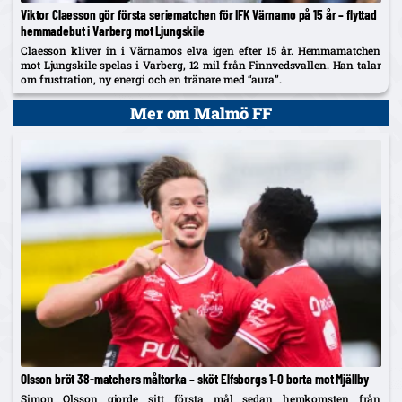
Viktor Claesson gör första seriematchen för IFK Värnamo på 15 år – flyttad
hemmadebut i Varberg mot Ljungskile
Claesson kliver in i Värnamos elva igen efter 15 år. Hemmamatchen
mot Ljungskile spelas i Varberg, 12 mil från Finnvedsvallen. Han talar
om frustration, ny energi och en tränare med “aura”.
Mer om Malmö FF
Olsson bröt 38-matchers måltorka – sköt Elfsborgs 1–0 borta mot Mjällby
Simon Olsson gjorde sitt första mål sedan hemkomsten från