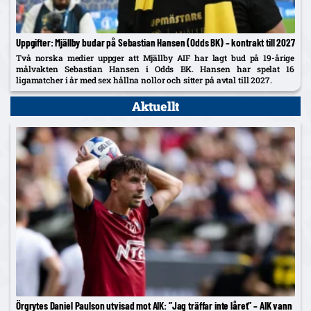
Uppgifter: Mjällby budar på Sebastian Hansen (Odds BK) – kontrakt till 2027
Två norska medier uppger att Mjällby AIF har lagt bud på 19-årige
målvakten Sebastian Hansen i Odds BK. Hansen har spelat 16
ligamatcher i år med sex hållna nollor och sitter på avtal till 2027.
Aktuellt
Örgrytes Daniel Paulson utvisad mot AIK: ”Jag träffar inte låret” – AIK vann