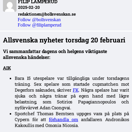
FILIP LAMPERUD
2025-02-20
redaktionen@bollsvenskan.se
Follow @bollsvenskan
Follow @filiplamperud
Allsvenska nyheter torsdag 20 februari
Vi sammanfattar dagens och helgens viktigaste
allsvenska händelser:
AIK
Bara 15 utespelare var tillgängliga under torsdagens
träning. Sex spelare som startade cupmatchen mot
Degerfors saknades, skriver
FK
. Några spelare har varit
sjuka och några tränar på egen hand med lägre
belastning, som Sotirios Papagiannopoulos och
nyförvärvet Adan Csongvai.
Sportchef Thomas Berntsen uppges vara på plats på
Cypern för att
förhandla om
anfallaren Andronikos
Kakoullis med Omonia Nicosia.