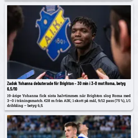
det var träff.
Zadok Yohanna debuterade för Brighton – 30 min i 3–0 mot Roma, betyg
6,5/10
19-årige Yohanna fick sista halvtimmen när Brighton slog Roma med
3–0 i träningsmatch. €28 m från AIK; 1 skott på mål, 9/12 pass (75 %), 1/1
dribbling – betyg 6,5.