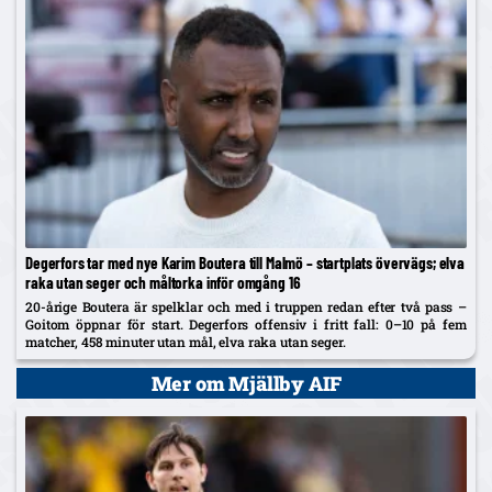
Degerfors tar med nye Karim Boutera till Malmö – startplats övervägs; elva
raka utan seger och måltorka inför omgång 16
20-årige Boutera är spelklar och med i truppen redan efter två pass –
Goitom öppnar för start. Degerfors offensiv i fritt fall: 0–10 på fem
matcher, 458 minuter utan mål, elva raka utan seger.
Mer om Mjällby AIF