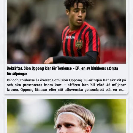
Bekräftat: Sion Oppong klar för Toulouse – BP: en av klubbens största
försäljningar
BP och Toulouse är överens om Sion Oppong. 18-åringen har skrivit på
och ska presenteras inom kort – affären kan bli värd 45 miljoner
kronor. Oppong lämnar efter sitt allsvenska genombrott och en resa
som började i BP som fyraåring.