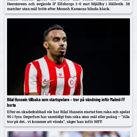
Heerenveen och avgjorde IF Elfsborgs 1–0 mot Mjällby i Hällevik. 38
matcher utan mål bröts efter Momoh Kamaras blinda klack.
Bilal Hussein tillbaka som startspelare – tror på vändning inför Malmö FF
borta
Efter en skadedrabbad vår har Bilal Hussein startat fem raka och spelat
90 i fyra. Degerfors har samtidigt fem raka utan mål eller poäng – ”Alla
tror på det… vi kommer att vända”, säger han inför MFF.