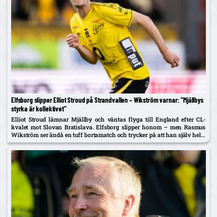
Elfsborg slipper Elliot Stroud på Strandvallen – Wikström varnar: ”Mjällbys
styrka är kollektivet”
Elliot Stroud lämnar Mjällby och väntas flyga till England efter CL-
kvalet mot Slovan Bratislava. Elfsborg slipper honom – men Rasmus
Wikström ser ändå en tuff bortamatch och trycker på att han själv helst
spelar mittback.