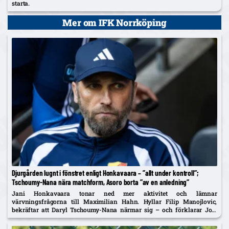
starta.
Mer om IFK Norrköping
Djurgården lugnt i fönstret enligt Honkavaara – ”allt under kontroll”;
Tschoumy-Nana nära matchform, Asoro borta ”av en anledning”
Jani Honkavaara tonar ned mer aktivitet och lämnar
värvningsfrågorna till Maximilian Hahn. Hyllar Filip Manojlovic,
bekräftar att Daryl Tschoumy-Nana närmar sig – och förklarar Joel
Asoros frånvaro med att han är borta "av en anledning".