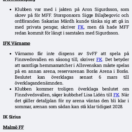
Klubben var med i jakten på Aron Sigurdsson, som
skrev på för MFF. Storsponsorn Sigge Bilajbegovic och
ordföranden Sakarias Mårdh kunde tänka sig att gå in
med privata pengar, skriver
FK
, men då hade MFF
redan kommit för långt i samtalen med Sigurdsson.
IFK Värnamo
Värnamo får inte dispens av SvFF att spela på
Finnvedsvallen en säsong till, skriver
FK
. Det betyder
att samtliga hemmamatcher i Allsvenskan måste spelas
på en annan arena, reservarenan Borås Arena i Borås.
Beslutet kan överklagas senast 6 mars till
överklagandenämnden.
Klubben kommer troligen överklaga beslutet om
Finndvedsvallen, säger kubbchef Lisa Lidén till
FK
. När
det gäller detaljplan för ny arena väntas den bli klar i
sommar, arenan som sådan kan stå klar tidigast 2028.
IK Sirius
Malmö FF