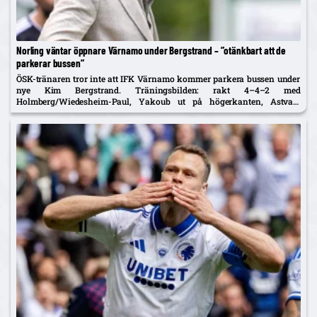
Norling väntar öppnare Värnamo under Bergstrand – ”otänkbart att de
parkerar bussen”
ÖSK-tränaren tror inte att IFK Värnamo kommer parkera bussen under
nye Kim Bergstrand. Träningsbilden: rakt 4–4–2 med
Holmberg/Wiedesheim-Paul, Yakoub ut på högerkanten, Astvald
ersätter avstängde Stenberg – McCue med i matchtruppen.