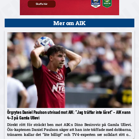
Mer om AIK
Örgrytes Daniel Paulson utvisad mot AIK: ”Jag träffar inte låret” – AIK vann
4–3 på Gamla Ullevi
Direkt rött för sträckt ben mot AIK:s Dino Besirovic på Gamla Ullevi.
Öis-kaptenen Daniel Paulson säger att han inte träffade med dobbarna,
tränaren kallar det ”lite billigt” och TV4-experten ser solklart rött om