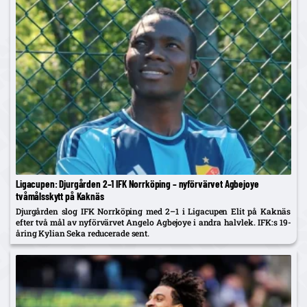
Ligacupen: Djurgården 2–1 IFK Norrköping – nyförvärvet Agbejoye
tvåmålsskytt på Kaknäs
Djurgården slog IFK Norrköping med 2–1 i Ligacupen Elit på Kaknäs
efter två mål av nyförvärvet Angelo Agbejoye i andra halvlek. IFK:s 19-
åring Kylian Seka reducerade sent.