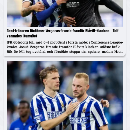
Gent-tränaren fördömer Vergaras firande framför Blåvitt-klacken – Tolf
varnades i tumultet
IFK Göteborg föll med 0–1 mot Gent i första mötet i Conference League-
kvalet. Josué Vergaras firande framför Blåvitt-klacken utlöste bråk –
Rik De Mil tog avstånd och försökte stoppa sin spelare, medan Noah
Tolf varnades och Erlingmark sågar domarinsatsen.