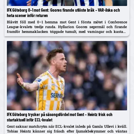
IFK Göteborg 0–1 mot Gent: Goores firande utlöste bråk – VAR-ilska och
heta scener inför returen
Blåvitt föll med 0–1 hemma mot Gent i första mötet i Conference
League-kvalets tredje runda. Hyllarion Goores segermål och firande
framför hemmaklacken triggade tumult, med varningar och kastade
föremål. Efter paus rasade IFK-spelare mot en tidig avblåsning trots
VAR –...
IFK Göteborg trycker på säsongsfördel mot Gent – Heintz frisk och
startaktuell inför ECL-kvalet
Gent saknar matchrytm när ECL-kvalet inleds på Gamla Ullevi i kväll.
Tobias Heintz känner sig fräsch efter ljumskbekymmer och väntas