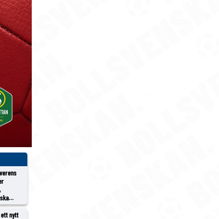
överens
er
,
rska
ett nytt