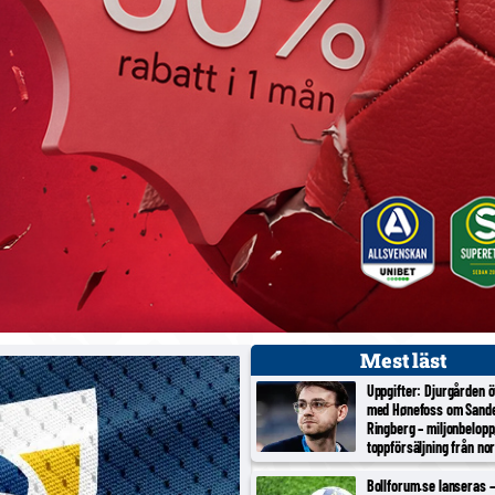
Mest läst
Uppgifter: Djurgården 
med Hønefoss om Sand
Ringberg – miljonbelopp
toppförsäljning från no
tredjeligan
Bollforum.se lanseras – 