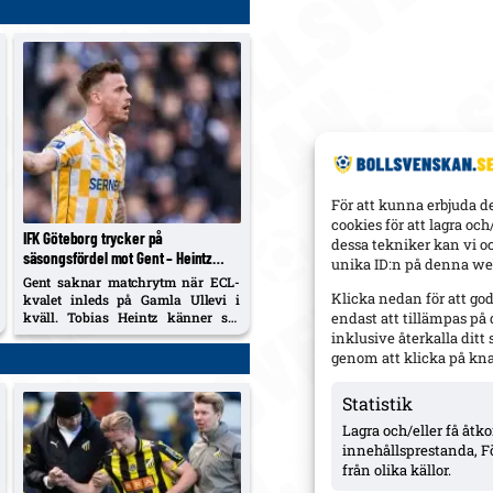
För att kunna erbjuda d
cookies för att lagra oc
IFK Göteborg trycker på
dessa tekniker kan vi o
säsongsfördel mot Gent – Heintz
unika ID:n på denna web
frisk och startaktuell inför ECL-
Gent saknar matchrytm när ECL-
kvalet
Klicka nedan för att go
kvalet inleds på Gamla Ullevi i
kväll. Tobias Heintz känner sig
endast att tillämpas på
fräsch efter ljumskbekymmer och
inklusive återkalla dit
väntas starta.
genom att klicka på kn
Statistik
Lagra och/eller få åt
innehållsprestanda, F
från olika källor.