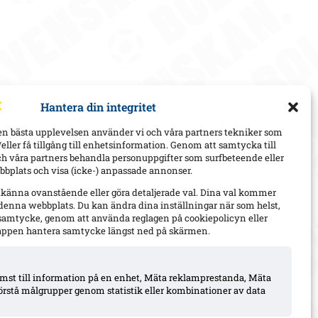
Hantera din integritet
en bästa upplevelsen använder vi och våra partners tekniker som
h/eller få tillgång till enhetsinformation. Genom att samtycka till
ch våra partners behandla personuppgifter som surfbeteende eller
bplats och visa (icke-) anpassade annonser.
dkänna ovanstående eller göra detaljerade val. Dina val kommer
 denna webbplats. Du kan ändra dina inställningar när som helst,
t samtycke, genom att använda reglagen på cookiepolicyn eller
appen hantera samtycke längst ned på skärmen.
komst till information på en enhet, Mäta reklamprestanda, Mäta
örstå målgrupper genom statistik eller kombinationer av data