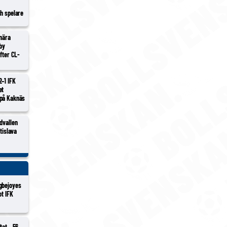
ch spelare
 nära
lby
efter CL-
2–1 IFK
et
 på Kaknäs
dvallen
atislava
gbejoyes
ot IFK
tat – 56