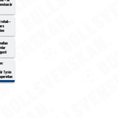
venskan är
 rehab –
ders
sten
nollan
rdar
gusti
en:
gör Tyrén
Superettan