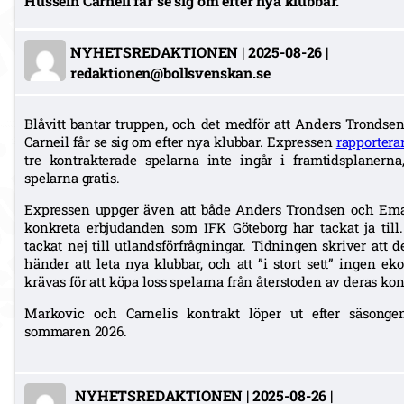
Hussein Carneil får se sig om efter nya klubbar.
NYHETSREDAKTIONEN
|
2025-08-26
|
redaktionen@bollsvenskan.se
Blåvitt bantar truppen, och det medför att Anders Tronds
Carneil får se sig om efter nya klubbar. Expressen
rapportera
tre kontrakterade spelarna inte ingår i framtidsplanern
spelarna gratis.
Expressen uppger även att både Anders Trondsen och Eman
konkreta erbjudanden som IFK Göteborg har tackat ja till
tackat nej till utlandsförfrågningar. Tidningen skriver att d
händer att leta nya klubbar, och att ”i stort sett” ingen 
krävas för att köpa loss spelarna från återstoden av deras kon
Markovic och Carnelis kontrakt löper ut efter säsongen
sommaren 2026.
NYHETSREDAKTIONEN
|
2025-08-26
|