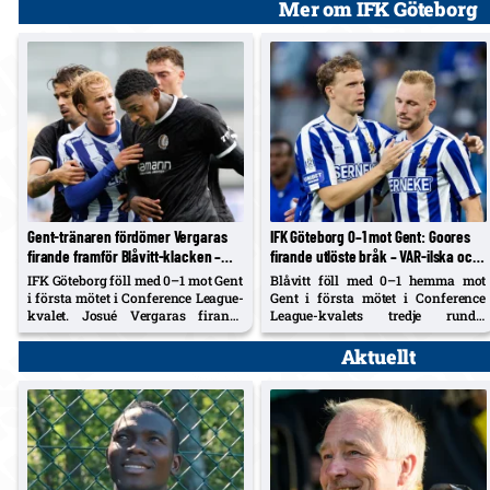
Mer om IFK Göteborg
Gent-tränaren fördömer Vergaras
IFK Göteborg 0–1 mot Gent: Goores
firande framför Blåvitt-klacken –
firande utlöste bråk – VAR-ilska och
Tolf varnades i tumultet
heta scener inför returen
IFK Göteborg föll med 0–1 mot Gent
Blåvitt föll med 0–1 hemma mot
i första mötet i Conference League-
Gent i första mötet i Conference
kvalet. Josué Vergaras firande
League-kvalets tredje runda.
framför Blåvitt-klacken utlöste
Hyllarion Goores segermål och
bråk – Rik De Mil tog avstånd och
firande framför hemmaklacken
Aktuellt
försökte stoppa sin spelare, medan
triggade tumult, med varningar
Noah Tolf varnades och
och kastade föremål. Efter paus
Erlingmark sågar domarinsatsen.
rasade IFK-spelare mot en tidig
avblåsning trots VAR –...