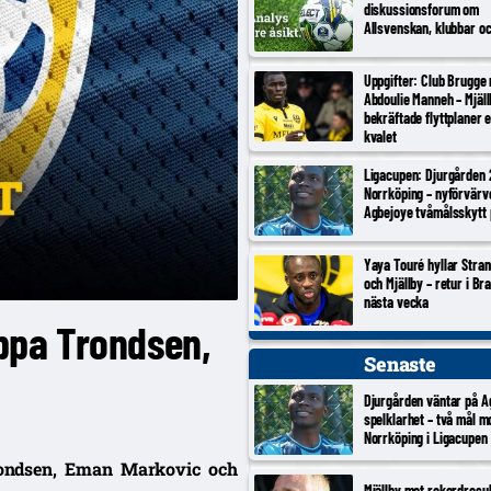
diskussionsforum om
Allsvenskan, klubbar o
Uppgifter: Club Brugge
Abdoulie Manneh – Mjäl
bekräftade flyttplaner 
kvalet
Ligacupen: Djurgården 
Norrköping – nyförvärv
Agbejoye tvåmålsskytt
Yaya Touré hyllar Stran
och Mjällby – retur i Br
nästa vecka
äppa Trondsen,
Senaste
Djurgården väntar på A
spelklarhet – två mål m
Norrköping i Ligacupen
Trondsen, Eman Markovic och
Mjällby mot rekordresul