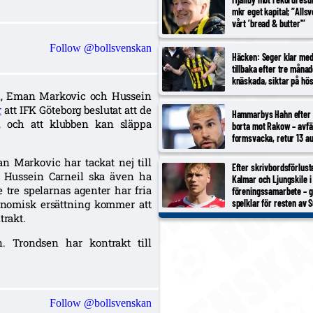
mkr eget kapital; ”Alls
vårt ’bread & butter'”
Follow @bollsvenskan
Häcken: Seger klar med
tillbaka efter tre måna
knäskada, siktar på hö
en, Eman Markovic och Hussein
r
att IFK Göteborg beslutat att de
Hammarbys Hahn efter 
a, och att klubben kan släppa
borta mot Rakow – avfä
formsvacka, retur 13 au
 Markovic har tackat nej till
Efter skrivbordsförlust
. Hussein Carneil ska även ha
Kalmar och Ljungskile i
e tre spelarnas agenter har fria
föreningssamarbete – 
spelklar för resten av 
ekonomisk ersättning kommer att
trakt.
. Trondsen har kontrakt till
Follow @bollsvenskan