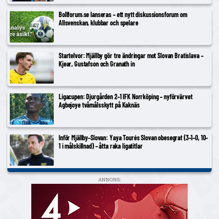
Bollforum.se lanseras – ett nytt diskussionsforum om
Allsvenskan, klubbar och spelare
Startelvor: Mjällby gör tre ändringar mot Slovan Bratislava –
Kjear, Gustafson och Granath in
Ligacupen: Djurgården 2–1 IFK Norrköping – nyförvärvet
Agbejoye tvåmålsskytt på Kaknäs
Inför Mjällby–Slovan: Yaya Tourés Slovan obesegrat (3–1–0, 10–
1 i målskillnad) – åtta raka ligatitlar
ANNONS: