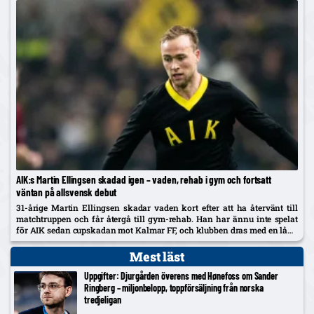
AIK:s Martin Ellingsen skadad igen – vaden, rehab i gym och fortsatt
väntan på allsvensk debut
31-årige Martin Ellingsen skadar vaden kort efter att ha återvänt till
matchtruppen och får återgå till gym-rehab. Han har ännu inte spelat
för AIK sedan cupskadan mot Kalmar FF, och klubben dras med en lång
skadelista som nu också utreds...
Mest läst
Uppgifter: Djurgården överens med Hønefoss om Sander
Ringberg – miljonbelopp, toppförsäljning från norska
tredjeligan