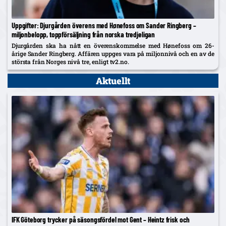
Uppgifter: Djurgården överens med Hønefoss om Sander Ringberg –
miljonbelopp, toppförsäljning från norska tredjeligan
Djurgården ska ha nått en överenskommelse med Hønefoss om 26-
årige Sander Ringberg. Affären uppges vara på miljonnivå och en av de
största från Norges nivå tre, enligt tv2.no.
Aktuellt
IFK Göteborg trycker på säsongsfördel mot Gent – Heintz frisk och