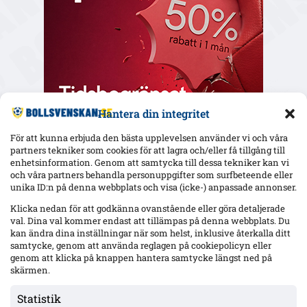
Hantera din integritet
För att kunna erbjuda den bästa upplevelsen använder vi och våra
partners tekniker som cookies för att lagra och/eller få tillgång till
enhetsinformation. Genom att samtycka till dessa tekniker kan vi
och våra partners behandla personuppgifter som surfbeteende eller
Senaste
unika ID:n på denna webbplats och visa (icke-) anpassade annonser.
IFK Göteborg trycker på säsongsfördel mot Gent – Heintz frisk
Klicka nedan för att godkänna ovanstående eller göra detaljerade
och startaktuell inför ECL-kvalet
val. Dina val kommer endast att tillämpas på denna webbplats. Du
kan ändra dina inställningar när som helst, inklusive återkalla ditt
samtycke, genom att använda reglagen på cookiepolicyn eller
genom att klicka på knappen hantera samtycke längst ned på
Officiellt: Djurgården lånar ut Leon Hien till Tromsö IL – sex
månader
skärmen.
Statistik