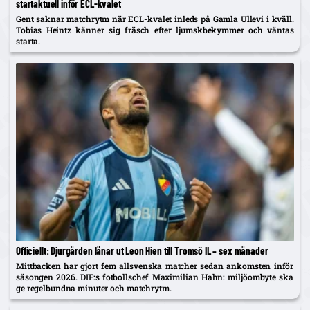
startaktuell inför ECL-kvalet
Gent saknar matchrytm när ECL-kvalet inleds på Gamla Ullevi i kväll.
Tobias Heintz känner sig fräsch efter ljumskbekymmer och väntas
starta.
Officiellt: Djurgården lånar ut Leon Hien till Tromsö IL – sex månader
Mittbacken har gjort fem allsvenska matcher sedan ankomsten inför
säsongen 2026. DIF:s fotbollschef Maximilian Hahn: miljöombyte ska
ge regelbundna minuter och matchrytm.