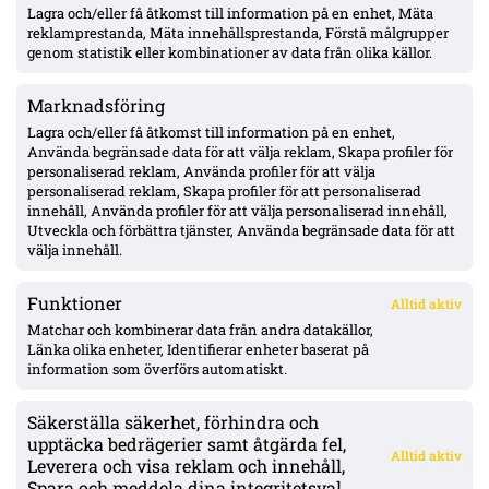
Lagra och/eller få åtkomst till information på en enhet, Mäta
AIK:s Martin Ellingsen skadad igen – vaden, rehab i gym och
fortsatt väntan på allsvensk debut
reklamprestanda, Mäta innehållsprestanda, Förstå målgrupper
genom statistik eller kombinationer av data från olika källor.
Marknadsföring
Filling bekräftar förlängningsvilja med AIK – nobbade England
enligt Aftonbladet
Lagra och/eller få åtkomst till information på en enhet,
Använda begränsade data för att välja reklam, Skapa profiler för
personaliserad reklam, Använda profiler för att välja
personaliserad reklam, Skapa profiler för att personaliserad
Thern trycker på målvaktsvärvning i Mjällby – ifrågasätter
innehåll, Använda profiler för att välja personaliserad innehåll,
Wallinder: ”inte tillräckligt bra för ett topplag”
Utveckla och förbättra tjänster, Använda begränsade data för att
välja innehåll.
Funktioner
Alltid aktiv
ÖVERSIKT
Matchar och kombinerar data från andra datakällor,
Länka olika enheter, Identifierar enheter baserat på
Nyheter & Reportage
Spelarbetyg
information som överförs automatiskt.
Analyser
RSS
Säkerställa säkerhet, förhindra och
KONTAKT
upptäcka bedrägerier samt åtgärda fel,
Alltid aktiv
kontakt@bollsvenskan.se
Leverera och visa reklam och innehåll,
redaktionen@bollsvenskan.se
Spara och meddela dina integritetsval.