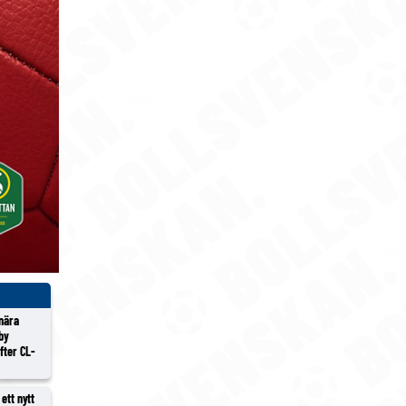
 nära
lby
efter CL-
ett nytt