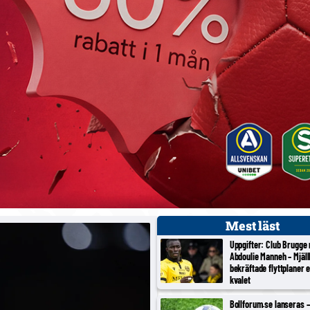
Mest läst
Uppgifter: Club Brugge
Abdoulie Manneh – Mjäl
bekräftade flyttplaner 
kvalet
Bollforum.se lanseras – 