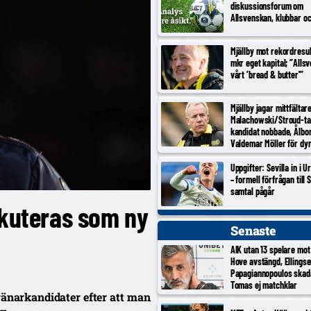
diskussionsforum om
Allsvenskan, klubbar o
Mjällby mot rekordresul
mkr eget kapital; ”Alls
vårt ’bread & butter'”
Mjällby jagar mittfältar
Malachowski/Stroud-ta
kandidat nobbade, Ålbo
Valdemar Möller för dy
Uppgifter: Sevilla in i 
– formell förfrågan till S
samtal pågår
skuteras som ny
Senaste
AIK utan 13 spelare mot
Hove avstängd, Ellings
Papagiannopoulos skad
Tomas ej matchklar
ränarkandidater efter att man