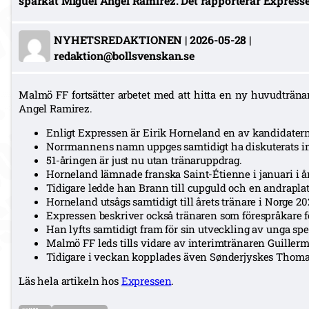
sparkat Miguel Angel Ramirez. Det rapporterar Expresse
NYHETSREDAKTIONEN
|
2026-05-28
|
redaktion@bollsvenskan.se
Malmö FF fortsätter arbetet med att hitta en ny huvudträna
Angel Ramirez.
Enligt Expressen är Eirik Horneland en av kandidaterna 
Norrmannens namn uppges samtidigt ha diskuterats in
51-åringen är just nu utan tränaruppdrag.
Horneland lämnade franska Saint-Étienne i januari i år
Tidigare ledde han Brann till cupguld och en andraplats
Horneland utsågs samtidigt till årets tränare i Norge 20
Expressen beskriver också tränaren som förespråkare för
Han lyfts samtidigt fram för sin utveckling av unga spe
Malmö FF leds tills vidare av interimtränaren Guiller
Tidigare i veckan kopplades även Sønderjyskes Thom
Läs hela artikeln hos
Expressen
.