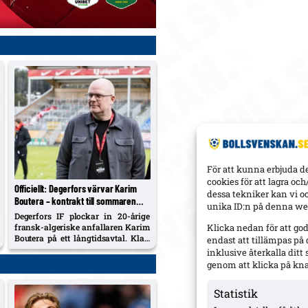
För att kunna erbjuda d
cookies för att lagra oc
Officiellt: Degerfors värvar Karim
dessa tekniker kan vi o
Boutera – kontrakt till sommaren
unika ID:n på denna web
2030, spelklar mot Malmö
Degerfors IF plockar in 20-årige
fransk-algeriske anfallaren Karim
Klicka nedan för att go
Boutera på ett långtidsavtal. Klart
endast att tillämpas på
för spel redan på söndag mot
inklusive återkalla dit
Malmö.
genom att klicka på kn
Statistik