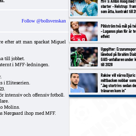
n.
MFF:s Anton Höög med 
starter – Helstrup: fram
som åtta, kontrakt till 
Follow @bollsvenskan
Pihlström två mål på t
– Luganos plan för år t
effekt
re efter att man sparkat Miguel
Uppgifter: Erzurumspor
lånebud på Ibrahim Diab
till jobbet.
GAIS-anfallaren under 
ternt i MFF-ledningen.
till 2028
Raków vill värva Djuric
.
mittbacken nobbar som
 i Eliteserien.
”Jag stortrivs sedan d
23.
tränaren kom in”
 intensiv och offensiv fotboll.
lare.
mo Molins.
as Nørgaard ihop med MFF.