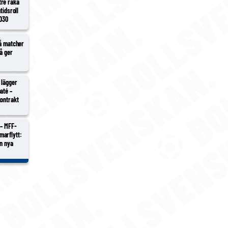
tre raka
tidsroll
2030
vå matcher
vå ger
 lägger
até –
kontrakt
 – MFF-
marflytt:
en nya