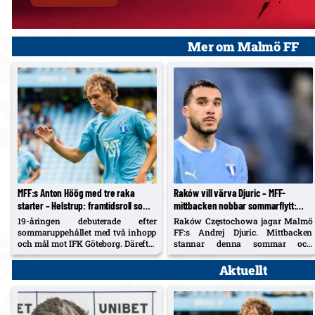
Mer om Malmö FF
MFF:s Anton Höög med tre raka
Raków vill värva Djuric – MFF-
starter – Helstrup: framtidsroll som
mittbacken nobbar sommarflytt:
åtta, kontrakt till 2030
”Jag stortrivs sedan den nya
19-åringen debuterade efter
Raków Częstochowa jagar Malmö
tränaren kom in”
sommaruppehållet med två inhopp
FF:s Andrej Djuric. Mittbacken
och mål mot IFK Göteborg. Därefter
stannar denna sommar och
tre starter som ytter – men MFF
öppnar bara för ett ”rätt” anbud.
planerar honom centralt som åtta.
Aktuellt