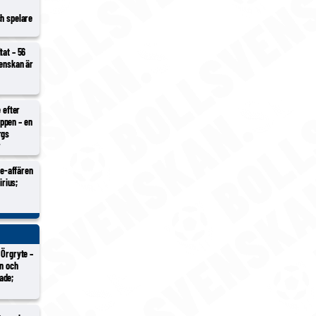
ch spelare
tat – 56
venskan är
e efter
ppen – en
rgs
r
Ure-affären
irius;
 Örgryte –
en och
ade;