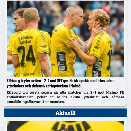
Elfsborg bryter sviten – 2–1 mot MFF ger Helstrups första förlust; akut
ytterbehov och defensiva frågetecken i Malmö
Elfsborg tog första segern på åtta matcher via 2–1 mot Malmö FF.
Fotbollskanalen pekar ut MFF:s akuta ytterbrist och sårbara
omställningsförsvar efter matchen.
Aktuellt