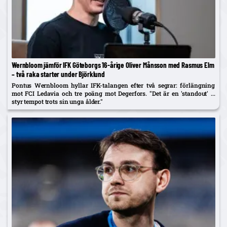
Wernbloom jämför IFK Göteborgs 16-årige Oliver Månsson med Rasmus Elm
– två raka starter under Björklund
Pontus Wernbloom hyllar IFK-talangen efter två segrar: förlängning
mot FCI Ledavia och tre poäng mot Degerfors. "Det är en 'standout' ...
styr tempot trots sin unga ålder."