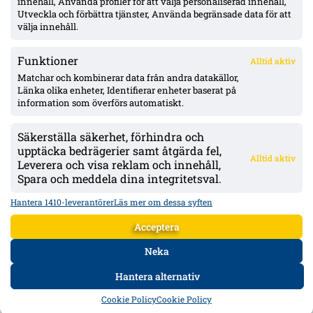
innehåll, Använda profiler för att välja personaliserad innehåll,
nära, affär runt 39 Mkr
Utveckla och förbättra tjänster, Använda begränsade data för att
välja innehåll.
Funktioner
Alltid aktiv
ÖVERSIKT
Matchar och kombinerar data från andra datakällor,
Länka olika enheter, Identifierar enheter baserat på
Nyheter & Reportage
Spelarbetyg
information som överförs automatiskt.
Analyser
RSS
Säkerställa säkerhet, förhindra och
KONTAKT
upptäcka bedrägerier samt åtgärda fel,
Alltid aktiv
kontakt@bollsvenskan.se
Leverera och visa reklam och innehåll,
redaktionen@bollsvenskan.se
Spara och meddela dina integritetsval.
jobb@bollsvenskan.se
X (Twitter)
Hantera 1410-leverantörer
Läs mer om dessa syften
ÖVRIGT
Acceptera
Om Bollsvenskan
Annonsera
Neka
VILLKOR & POLICIES
Hantera alternativ
Användarvillkor
Personuppgiftspolicy
Cookiepolicy
HEM
DATA
FORUM
DELA
Cookie Policy
Cookie Policy