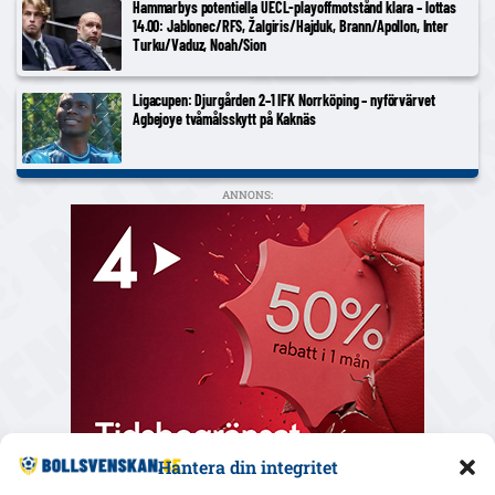
Hammarbys potentiella UECL-playoffmotstånd klara – lottas
14.00: Jablonec/RFS, Žalgiris/Hajduk, Brann/Apollon, Inter
Turku/Vaduz, Noah/Sion
Ligacupen: Djurgården 2–1 IFK Norrköping – nyförvärvet
Agbejoye tvåmålsskytt på Kaknäs
ANNONS:
Hantera din integritet