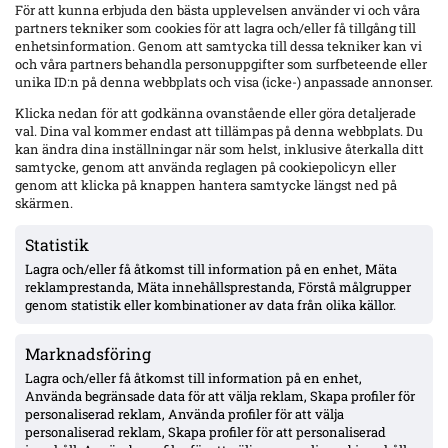
För att kunna erbjuda den bästa upplevelsen använder vi och våra
partners tekniker som cookies för att lagra och/eller få tillgång till
enhetsinformation. Genom att samtycka till dessa tekniker kan vi
och våra partners behandla personuppgifter som surfbeteende eller
Senaste
unika ID:n på denna webbplats och visa (icke-) anpassade annonser.
Yaya Touré hyllar Strandvallen och Mjällby – retur i Bratislava
Klicka nedan för att godkänna ovanstående eller göra detaljerade
nästa vecka
val. Dina val kommer endast att tillämpas på denna webbplats. Du
kan ändra dina inställningar när som helst, inklusive återkalla ditt
samtycke, genom att använda reglagen på cookiepolicyn eller
genom att klicka på knappen hantera samtycke längst ned på
Wernbloom jämför IFK Göteborgs 16-årige Oliver Månsson med
Rasmus Elm – två raka starter under Björklund
skärmen.
Statistik
Lagra och/eller få åtkomst till information på en enhet, Mäta
Uppgifter: Djurgården överens med Hønefoss om Sander
Ringberg – miljonbelopp, toppförsäljning från norska
reklamprestanda, Mäta innehållsprestanda, Förstå målgrupper
tredjeligan
genom statistik eller kombinationer av data från olika källor.
Marknadsföring
Sent ras för Mjällby: 1–2 mot Slovan Bratislava – måste vända
borta
Lagra och/eller få åtkomst till information på en enhet,
Använda begränsade data för att välja reklam, Skapa profiler för
personaliserad reklam, Använda profiler för att välja
personaliserad reklam, Skapa profiler för att personaliserad
Elliot Stroud lämnar Mjällby: flyger till England i morgon – Hull