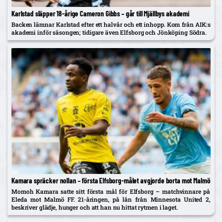
Karlstad släpper 18-årige Cameron Gibbs – går till Mjällbys akademi
Backen lämnar Karlstad efter ett halvår och ett inhopp. Kom från AIK:s
akademi inför säsongen; tidigare även Elfsborg och Jönköping Södra.
Kamara spräcker nollan – första Elfsborg-målet avgjorde borta mot Malmö
Momoh Kamara satte sitt första mål för Elfsborg – matchvinnare på
Eleda mot Malmö FF. 21-åringen, på lån från Minnesota United 2,
beskriver glädje, hunger och att han nu hittat rytmen i laget.