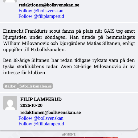
redaktionen@bollsvenskan.se
Follow @bollsvenskan
Follow @filiplamperud
Eintracht Frankfurts scout fanns på plats när GAIS tog emot
Djurgården under söndagen. Han tittade på hemmalagets
William Milovanovic och Djurgårdens Matias Siltanen, enligt
uppgifter till Fotbollskanalen.
Den 18-årige Siltanen har redan tidigare ryktats vara på den
tyska storklubbens radar. Även 23-årige Milovanovic är av
intresse för klubben.
Källor:
fotbollskanalen.se
FILIP LAMPERUD
2025-10-20
redaktionen@bollsvenskan.se
Follow @bollsvenskan
Follow @filiplamperud
ANNONS: