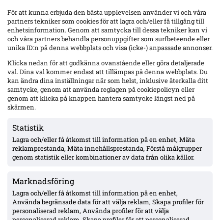
För att kunna erbjuda den bästa upplevelsen använder vi och våra
partners tekniker som cookies för att lagra och/eller få tillgång till
enhetsinformation. Genom att samtycka till dessa tekniker kan vi
och våra partners behandla personuppgifter som surfbeteende eller
Senaste
unika ID:n på denna webbplats och visa (icke-) anpassade annonser.
Yaya Touré hyllar Strandvallen och Mjällby – retur i Bratislava
Klicka nedan för att godkänna ovanstående eller göra detaljerade
nästa vecka
val. Dina val kommer endast att tillämpas på denna webbplats. Du
kan ändra dina inställningar när som helst, inklusive återkalla ditt
samtycke, genom att använda reglagen på cookiepolicyn eller
genom att klicka på knappen hantera samtycke längst ned på
Wernbloom jämför IFK Göteborgs 16-årige Oliver Månsson med
skärmen.
Rasmus Elm – två raka starter under Björklund
Statistik
Lagra och/eller få åtkomst till information på en enhet, Mäta
Uppgifter: Djurgården överens med Hønefoss om Sander
reklamprestanda, Mäta innehållsprestanda, Förstå målgrupper
Ringberg – miljonbelopp, toppförsäljning från norska
tredjeligan
genom statistik eller kombinationer av data från olika källor.
Marknadsföring
Sent ras för Mjällby: 1–2 mot Slovan Bratislava – måste vända
borta
Lagra och/eller få åtkomst till information på en enhet,
Använda begränsade data för att välja reklam, Skapa profiler för
personaliserad reklam, Använda profiler för att välja
personaliserad reklam, Skapa profiler för att personaliserad