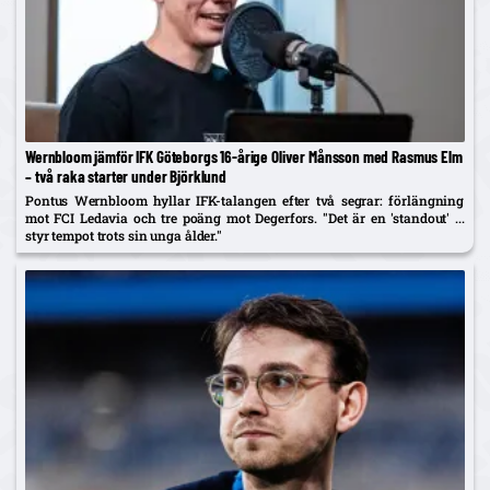
Wernbloom jämför IFK Göteborgs 16-årige Oliver Månsson med Rasmus Elm
– två raka starter under Björklund
Pontus Wernbloom hyllar IFK-talangen efter två segrar: förlängning
mot FCI Ledavia och tre poäng mot Degerfors. "Det är en 'standout' ...
styr tempot trots sin unga ålder."