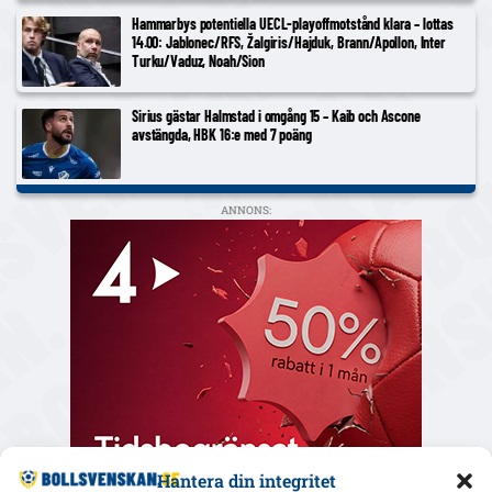
Hammarbys potentiella UECL-playoffmotstånd klara – lottas
14.00: Jablonec/RFS, Žalgiris/Hajduk, Brann/Apollon, Inter
Turku/Vaduz, Noah/Sion
Sirius gästar Halmstad i omgång 15 – Kaib och Ascone
avstängda, HBK 16:e med 7 poäng
ANNONS:
Hantera din integritet