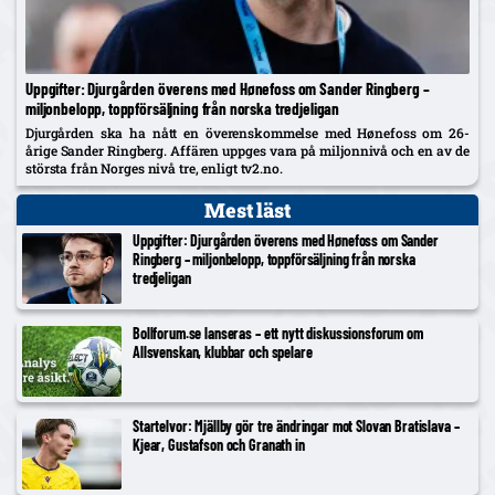
Uppgifter: Djurgården överens med Hønefoss om Sander Ringberg –
miljonbelopp, toppförsäljning från norska tredjeligan
Djurgården ska ha nått en överenskommelse med Hønefoss om 26-
årige Sander Ringberg. Affären uppges vara på miljonnivå och en av de
största från Norges nivå tre, enligt tv2.no.
Mest läst
Uppgifter: Djurgården överens med Hønefoss om Sander
Ringberg – miljonbelopp, toppförsäljning från norska
tredjeligan
Bollforum.se lanseras – ett nytt diskussionsforum om
Allsvenskan, klubbar och spelare
Startelvor: Mjällby gör tre ändringar mot Slovan Bratislava –
Kjear, Gustafson och Granath in