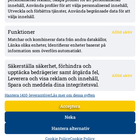
Elliot Stroud lämnar Mjällby: flyger till England i morgon – Hull
innehåll, Använda profiler för att välja personaliserad innehåll,
nära, affär runt 39 Mkr
Utveckla och förbättra tjänster, Använda begränsade data för att
välja innehåll.
Funktioner
Alltid aktiv
ÖVERSIKT
Matchar och kombinerar data från andra datakällor,
Länka olika enheter, Identifierar enheter baserat på
Nyheter & Reportage
Spelarbetyg
information som överförs automatiskt.
Analyser
RSS
Säkerställa säkerhet, förhindra och
KONTAKT
upptäcka bedrägerier samt åtgärda fel,
Alltid aktiv
kontakt@bollsvenskan.se
Leverera och visa reklam och innehåll,
redaktionen@bollsvenskan.se
Spara och meddela dina integritetsval.
jobb@bollsvenskan.se
X (Twitter)
Hantera 1410-leverantörer
Läs mer om dessa syften
ÖVRIGT
Acceptera
Om Bollsvenskan
Annonsera
Neka
VILLKOR & POLICIES
Hantera alternativ
Användarvillkor
Personuppgiftspolicy
Cookiepolicy
HEM
DATA
FORUM
DELA
Cookie Policy
Cookie Policy