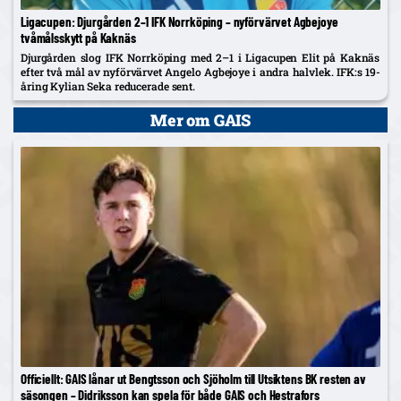
Ligacupen: Djurgården 2–1 IFK Norrköping – nyförvärvet Agbejoye
tvåmålsskytt på Kaknäs
Djurgården slog IFK Norrköping med 2–1 i Ligacupen Elit på Kaknäs
efter två mål av nyförvärvet Angelo Agbejoye i andra halvlek. IFK:s 19-
åring Kylian Seka reducerade sent.
Mer om GAIS
Officiellt: GAIS lånar ut Bengtsson och Sjöholm till Utsiktens BK resten av
säsongen – Didriksson kan spela för både GAIS och Hestrafors