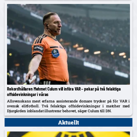
Rekordhållaren Mehmet Culum vill införa VAR – pekar på två felaktiga
offsidevinkningar i våras
Allsvenskans mest erfarna assisterande domare trycker på för VAR i
svensk elitfotboll. Två felaktiga offsidevinkningar i matcher med
Djurgården inblandat illustrerar behovet, säger Culum till DN.
Aktuellt