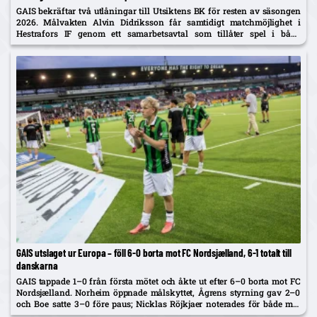
GAIS bekräftar två utlåningar till Utsiktens BK för resten av säsongen
2026. Målvakten Alvin Didriksson får samtidigt matchmöjlighet i
Hestrafors IF genom ett samarbetsavtal som tillåter spel i båda
klubbarna.
GAIS utslaget ur Europa – föll 6-0 borta mot FC Nordsjælland, 6-1 totalt till
danskarna
GAIS tappade 1–0 från första mötet och åkte ut efter 6–0 borta mot FC
Nordsjælland. Norheim öppnade målskyttet, Ågrens styrning gav 2–0
och Boe satte 3–0 före paus; Nicklas Röjkjaer noterades för både mål
och assist.