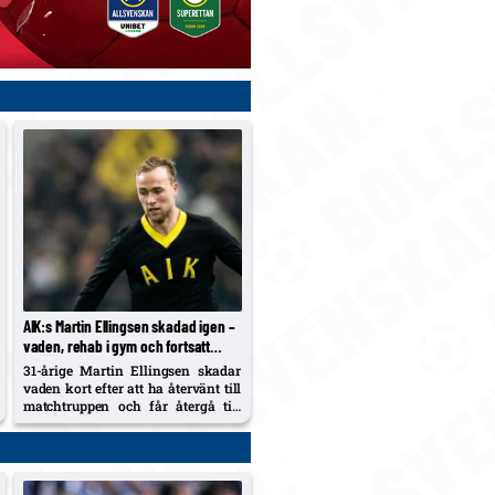
AIK:s Martin Ellingsen skadad igen –
vaden, rehab i gym och fortsatt
väntan på allsvensk debut
31-årige Martin Ellingsen skadar
vaden kort efter att ha återvänt till
matchtruppen och får återgå till
gym-rehab. Han har ännu inte
spelat för AIK sedan cupskadan
mot Kalmar FF, och klubben dras
med en lång skadelista som nu
också utreds...