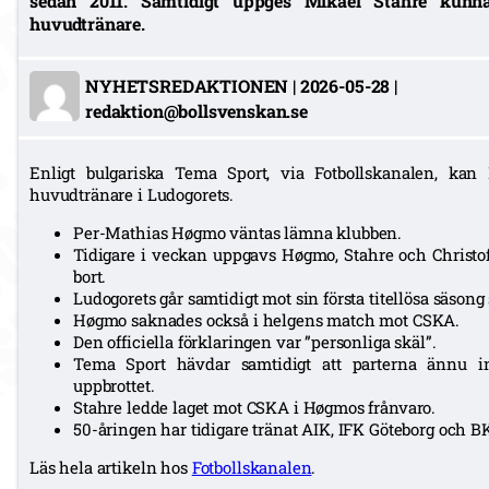
sedan 2011. Samtidigt uppges Mikael Stahre kun
huvudtränare.
NYHETSREDAKTIONEN
|
2026-05-28
|
redaktion@bollsvenskan.se
Enligt bulgariska Tema Sport, via Fotbollskanalen, kan
huvudtränare i Ludogorets.
Per-Mathias Høgmo väntas lämna klubben.
Tidigare i veckan uppgavs Høgmo, Stahre och Christof
bort.
Ludogorets går samtidigt mot sin första titellösa säsong
Høgmo saknades också i helgens match mot CSKA.
Den officiella förklaringen var ”personliga skäl”.
Tema Sport hävdar samtidigt att parterna ännu i
uppbrottet.
Stahre ledde laget mot CSKA i Høgmos frånvaro.
50-åringen har tidigare tränat AIK, IFK Göteborg och 
Läs hela artikeln hos
Fotbollskanalen
.