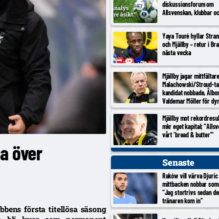
diskussionsforum om
Allsvenskan, klubbar o
Yaya Touré hyllar Stran
och Mjällby – retur i Br
nästa vecka
Mjällby jagar mittfältar
Malachowski/Stroud-ta
kandidat nobbade, Ålbo
Valdemar Möller för dy
Mjällby mot rekordresul
mkr eget kapital; ”Alls
vårt ’bread & butter'”
ta över
Senaste
Raków vill värva Djuric
mittbacken nobbar som
”Jag stortrivs sedan d
tränaren kom in”
bens första titellösa säsong