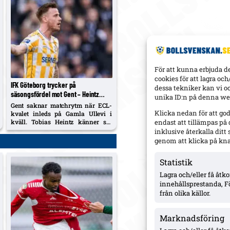
För att kunna erbjuda d
cookies för att lagra oc
IFK Göteborg trycker på
dessa tekniker kan vi o
säsongsfördel mot Gent – Heintz
unika ID:n på denna web
frisk och startaktuell inför ECL-
Gent saknar matchrytm när ECL-
kvalet
Klicka nedan för att go
kvalet inleds på Gamla Ullevi i
kväll. Tobias Heintz känner sig
endast att tillämpas på
fräsch efter ljumskbekymmer och
inklusive återkalla dit
väntas starta.
genom att klicka på kn
Statistik
Lagra och/eller få åt
innehållsprestanda, F
från olika källor.
Marknadsföring