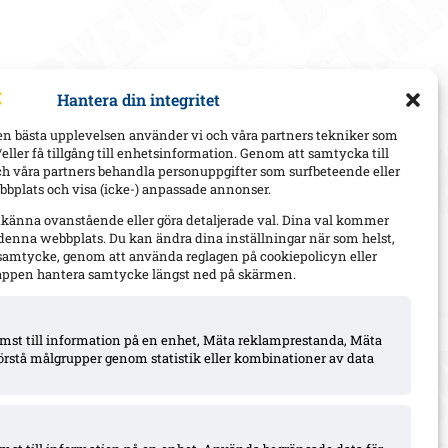
Hantera din integritet
en bästa upplevelsen använder vi och våra partners tekniker som
h/eller få tillgång till enhetsinformation. Genom att samtycka till
ch våra partners behandla personuppgifter som surfbeteende eller
bplats och visa (icke-) anpassade annonser.
dkänna ovanstående eller göra detaljerade val. Dina val kommer
 denna webbplats. Du kan ändra dina inställningar när som helst,
t samtycke, genom att använda reglagen på cookiepolicyn eller
appen hantera samtycke längst ned på skärmen.
komst till information på en enhet, Mäta reklamprestanda, Mäta
örstå målgrupper genom statistik eller kombinationer av data