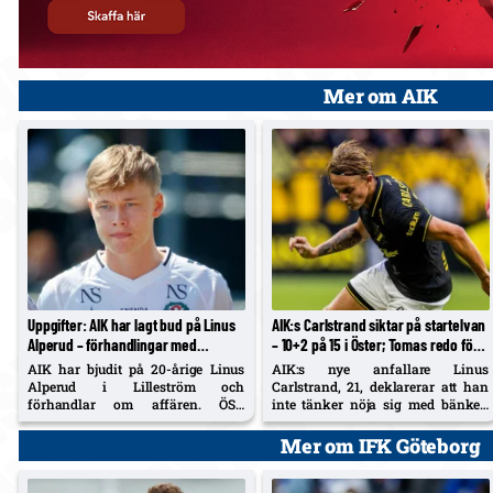
Mer om AIK
Uppgifter: AIK har lagt bud på Linus
AIK:s Carlstrand siktar på startelvan
Alperud – förhandlingar med
– 10+2 på 15 i Öster; Tomas redo för
Lilleström; ÖSK har 20 %
lördag
AIK har bjudit på 20-årige Linus
AIK:s nye anfallare Linus
vidareförsäljning
Alperud i Lilleström och
Carlstrand, 21, deklarerar att han
förhandlar om affären. ÖSK
inte tänker nöja sig med bänken
säkrade 20 % vidareförsäljning vid
efter debuten mot Örgryte.
fjolårets flytt (cirka 5–6 Mkr) och
Samtidigt säger 29-årige
Mer om IFK Göteborg
får del av en eventuell övergång.
mittbacken Diogo Tomas att han är
redo att spela på lördag.