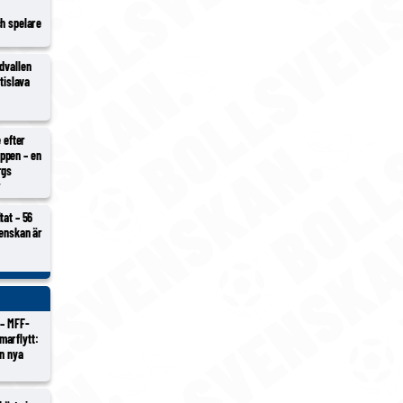
ch spelare
dvallen
atislava
e efter
ppen – en
rgs
r
tat – 56
venskan är
 – MFF-
marflytt:
en nya