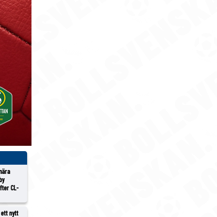
 nära
lby
efter CL-
ett nytt