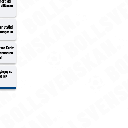
hört sig
 villkoren
nar ut Abdi
äsongen ut
ärvar Karim
 sommaren
mö
gbejoyes
ot IFK