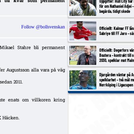
na bli kvar som permanent
Uppgifter: Hull City har 
för om Nathaniel Adjei –
begärda, tidigt skede
Follow @bollsvenskan
Officiellt: Kalmar FF lå
Sabriye till FF Jaro – s
 Mikael Stahre bli permanent
Officiellt: Degerfors v
Boutera – kontrakt till
2030, spelklar mot Mal
er Augustsson alla vara på väg
Djurgården väntar på A
spelklarhet – två mål m
 sedan 2011.
Norrköping i Ligacupen
nte enats om villkoren kring
BK Häcken.