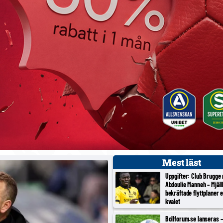
Mest läst
Uppgifter: Club Brugge
Abdoulie Manneh – Mjäl
bekräftade flyttplaner 
kvalet
Bollforum.se lanseras – 