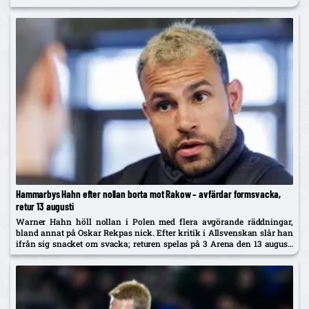
Hammarbys Hahn efter nollan borta mot Rakow – avfärdar formsvacka,
retur 13 augusti
Warner Hahn höll nollan i Polen med flera avgörande räddningar,
bland annat på Oskar Rekpas nick. Efter kritik i Allsvenskan slår han
ifrån sig snacket om svacka; returen spelas på 3 Arena den 13 augusti
och vinnaren går mot Žalgiris/Hajduk...