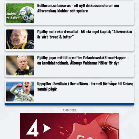
Bollforum.se lanseras – ett nytt diskussionsforum om
Allsvenskan, klubbar och spelare
Mjällby mot rekordresultat – 56 mkr eget kapital; ”Allsvenskan
är vårt ’bread & butter'”
Mjällby jagar mittfältare efter Malachowski/Stroud-tappen –
en kandidat nobbade, Ålborgs Valdemar Möller för dyr
Uppgifter: Sevilla in i Ure-affären – formell förfrågan till Sirius;
samtal pågår
ANNONS: