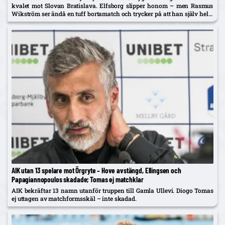
kvalet mot Slovan Bratislava. Elfsborg slipper honom – men Rasmus
Wikström ser ändå en tuff bortamatch och trycker på att han själv helst
spelar mittback.
AIK utan 13 spelare mot Örgryte – Hove avstängd, Ellingsen och
Papagiannopoulos skadade; Tomas ej matchklar
AIK bekräftar 13 namn utanför truppen till Gamla Ullevi. Diogo Tomas
ej uttagen av matchformsskäl – inte skadad.