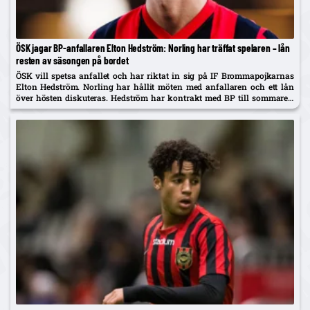
ÖSK jagar BP-anfallaren Elton Hedström: Norling har träffat spelaren – lån
resten av säsongen på bordet
ÖSK vill spetsa anfallet och har riktat in sig på IF Brommapojkarnas
Elton Hedström. Norling har hållit möten med anfallaren och ett lån
över hösten diskuteras. Hedström har kontrakt med BP till sommaren
2029 och uppges även vara på radarn...