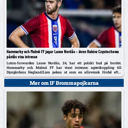
Hammarby och Malmö FF jagar Lasse Nordås – även Raków Częstochowa
påstås visa intresse
Luton-forwarden Lasse Nordås, 24, har ett polskt bud på bordet.
Hammarby och Malmö FF har visat intresse; agentkoppling till
Djurgårdens Hegland/Lien pekas ut som en allsvensk fördel efter
norrmannens succélån i Heerenveen.
Mer om IF Brommapojkarna