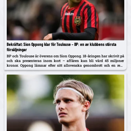
Bekräftat: Sion Oppong klar för Toulouse – BP: en av klubbens största
försäljningar
BP och Toulouse är överens om Sion Oppong. 18-åringen har skrivit på
och ska presenteras inom kort – affären kan bli värd 45 miljoner
kronor. Oppong lämnar efter sitt allsvenska genombrott och en resa
som började i BP som fyraåring.