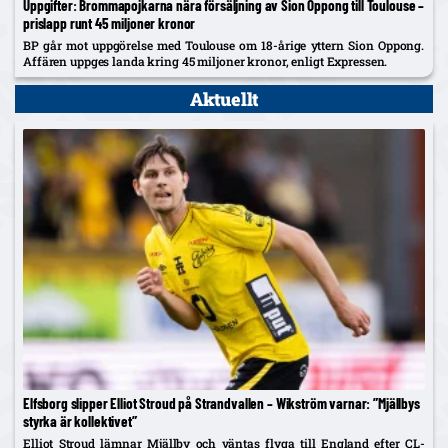
Uppgifter: Brommapojkarna nära försäljning av Sion Oppong till Toulouse –
prislapp runt 45 miljoner kronor
BP går mot uppgörelse med Toulouse om 18-årige yttern Sion Oppong.
Affären uppges landa kring 45 miljoner kronor, enligt Expressen.
Aktuellt
Elfsborg slipper Elliot Stroud på Strandvallen – Wikström varnar: ”Mjällbys
styrka är kollektivet”
Elliot Stroud lämnar Mjällby och väntas flyga till England efter CL-