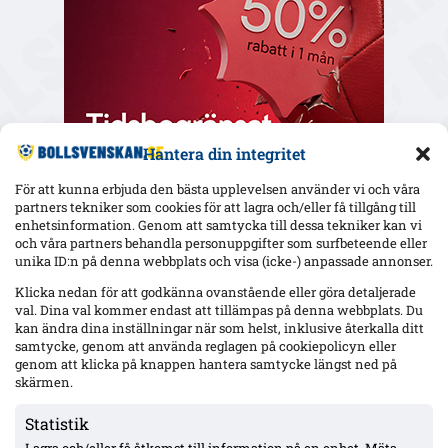
Hantera din integritet
För att kunna erbjuda den bästa upplevelsen använder vi och våra
partners tekniker som cookies för att lagra och/eller få tillgång till
enhetsinformation. Genom att samtycka till dessa tekniker kan vi
och våra partners behandla personuppgifter som surfbeteende eller
Senaste
unika ID:n på denna webbplats och visa (icke-) anpassade annonser.
Elfsborg slipper Elliot Stroud på Strandvallen – Wikström
Klicka nedan för att godkänna ovanstående eller göra detaljerade
varnar: ”Mjällbys styrka är kollektivet”
val. Dina val kommer endast att tillämpas på denna webbplats. Du
kan ändra dina inställningar när som helst, inklusive återkalla ditt
samtycke, genom att använda reglagen på cookiepolicyn eller
genom att klicka på knappen hantera samtycke längst ned på
AIK utan 13 spelare mot Örgryte – Hove avstängd, Ellingsen
skärmen.
och Papagiannopoulos skadade; Tomas ej matchklar
Statistik