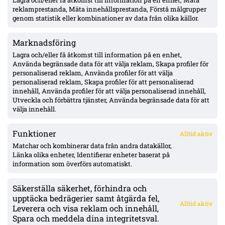
Lagra och/eller få åtkomst till information på en enhet, Mäta
MFF:s Anton Höög med tre raka starter – Helstrup:
reklamprestanda, Mäta innehållsprestanda, Förstå målgrupper
framtidsroll som åtta, kontrakt till 2030
genom statistik eller kombinationer av data från olika källor.
Marknadsföring
Pihlström två mål på två matcher – Luganos plan för år två ger
effekt
Lagra och/eller få åtkomst till information på en enhet,
Använda begränsade data för att välja reklam, Skapa profiler för
personaliserad reklam, Använda profiler för att välja
personaliserad reklam, Skapa profiler för att personaliserad
Uppgifter: Erzurumspor lägger lånebud på Ibrahim Diabaté –
innehåll, Använda profiler för att välja personaliserad innehåll,
GAIS-anfallaren under kontrakt till 2028
Utveckla och förbättra tjänster, Använda begränsade data för att
välja innehåll.
Funktioner
Alltid aktiv
ÖVERSIKT
Matchar och kombinerar data från andra datakällor,
Länka olika enheter, Identifierar enheter baserat på
Nyheter & Reportage
Spelarbetyg
information som överförs automatiskt.
Analyser
RSS
Säkerställa säkerhet, förhindra och
KONTAKT
upptäcka bedrägerier samt åtgärda fel,
Alltid aktiv
kontakt@bollsvenskan.se
Leverera och visa reklam och innehåll,
redaktionen@bollsvenskan.se
Spara och meddela dina integritetsval.
jobb@bollsvenskan.se