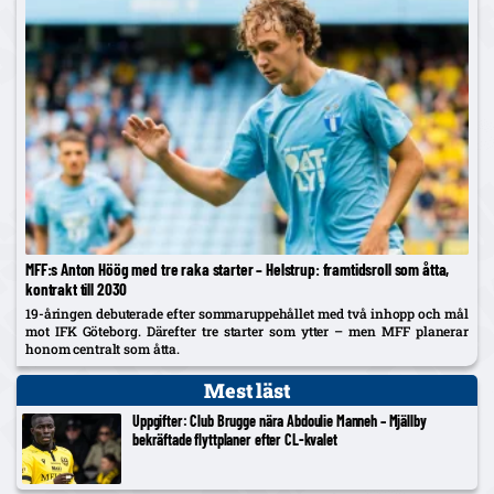
MFF:s Anton Höög med tre raka starter – Helstrup: framtidsroll som åtta,
kontrakt till 2030
19-åringen debuterade efter sommaruppehållet med två inhopp och mål
mot IFK Göteborg. Därefter tre starter som ytter – men MFF planerar
honom centralt som åtta.
Mest läst
Uppgifter: Club Brugge nära Abdoulie Manneh – Mjällby
bekräftade flyttplaner efter CL-kvalet