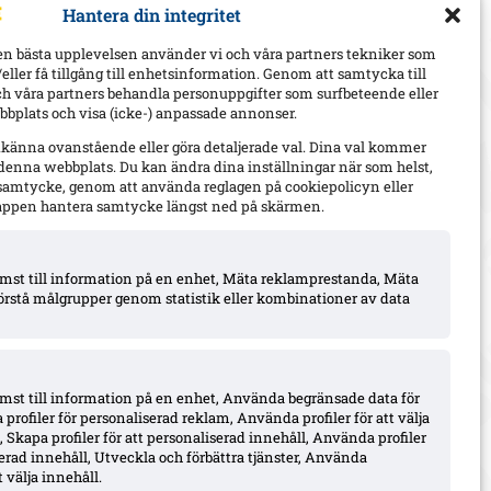
Hantera din integritet
en bästa upplevelsen använder vi och våra partners tekniker som
h/eller få tillgång till enhetsinformation. Genom att samtycka till
ch våra partners behandla personuppgifter som surfbeteende eller
bplats och visa (icke-) anpassade annonser.
dkänna ovanstående eller göra detaljerade val. Dina val kommer
 denna webbplats. Du kan ändra dina inställningar när som helst,
t samtycke, genom att använda reglagen på cookiepolicyn eller
appen hantera samtycke längst ned på skärmen.
komst till information på en enhet, Mäta reklamprestanda, Mäta
örstå målgrupper genom statistik eller kombinationer av data
omst till information på en enhet, Använda begränsade data för
 profiler för personaliserad reklam, Använda profiler för att välja
 Skapa profiler för att personaliserad innehåll, Använda profiler
iserad innehåll, Utveckla och förbättra tjänster, Använda
 välja innehåll.