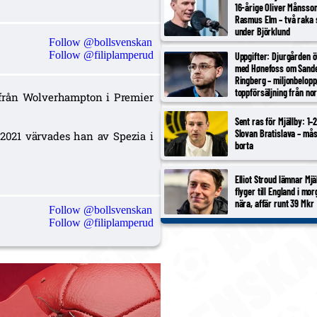
16-årige Oliver Månsso
Rasmus Elm – två raka 
under Björklund
Follow @bollsvenskan
Follow @filiplamperud
Uppgifter: Djurgården 
med Hønefoss om Sand
Ringberg – miljonbelopp
toppförsäljning från no
 från Wolverhampton i Premier
tredjeligan
Sent ras för Mjällby: 1–
Slovan Bratislava – må
2021 värvades han av Spezia i
borta
Elliot Stroud lämnar Mjä
flyger till England i mor
nära, affär runt 39 Mkr
Follow @bollsvenskan
Follow @filiplamperud