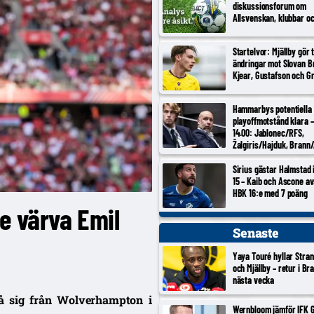
diskussionsforum om
Allsvenskan, klubbar o
Startelvor: Mjällby gör 
ändringar mot Slovan Br
Kjear, Gustafson och Gr
Hammarbys potentiella
playoffmotstånd klara –
14.00: Jablonec/RFS,
Žalgiris/Hajduk, Brann/
Inter Turku/Vaduz, Noa
Sirius gästar Halmstad
15 – Kaib och Ascone a
HBK 16:e med 7 poäng
e värva Emil
Senaste
Yaya Touré hyllar Stran
och Mjällby – retur i Br
nästa vecka
på sig från Wolverhampton i
Wernbloom jämför IFK 