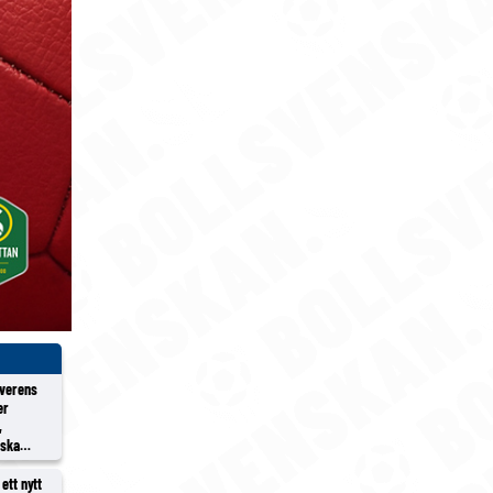
överens
er
,
rska
ett nytt