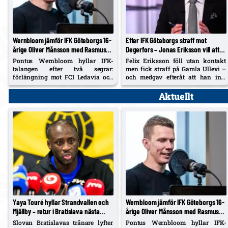
Wernbloom jämför IFK Göteborgs 16-
Efter IFK Göteborgs straff mot
årige Oliver Månsson med Rasmus
Degerfors – Jonas Eriksson vill att
Elm – två raka starter under
klubbarna anmäler filmningar i
Pontus Wernbloom hyllar IFK-
Felix Eriksson föll utan kontakt
Björklund
efterhand
talangen efter två segrar:
men fick straff på Gamla Ullevi –
förlängning mot FCI Ledavia och
och medgav efteråt att han inte
tre poäng mot Degerfors. "Det är en
rördes. Nu uppmanar SVT-experten
'standout' ... styr tempot trots sin
Jonas Eriksson klubbarna att enas
Aktuellt
unga ålder."
om att anmäla filmningar i
efterhand: "Ingen vill se fusket."
Yaya Touré hyllar Strandvallen och
Wernbloom jämför IFK Göteborgs 16-
Mjällby – retur i Bratislava nästa
årige Oliver Månsson med Rasmus
vecka
Elm – två raka starter under
Slovan Bratislavas tränare lyfter
Pontus Wernbloom hyllar IFK-