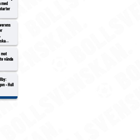
n med
starter
överens
er
,
rska
2 mot
ste vända
llby:
gon – Hull