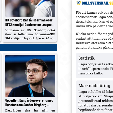
För att kunna erbjuda d
cookies för att lagra oc
IFK Göteborg kan få Hibernian eller
dessa tekniker kan vi o
KF Shkendija i Conference League-
unika ID:n på denna web
playoff – hemmastart vid
Vinnaren av IFK Göteborg–KAA
avancemang
Klicka nedan för att go
Gent är lottad mot Hibernian/KF
Shkendija i play-off. Spelas 20 och
endast att tillämpas på
27 augusti; första mötet med Gent
inklusive återkalla dit
på torsdag, retur i Gent 13 augusti.
genom att klicka på kn
Statistik
Lagra och/eller få åt
innehållsprestanda, F
från olika källor.
Marknadsföring
Lagra och/eller få åtk
att välja reklam, Skapa
Uppgifter: Djurgården överens med
personaliserad reklam,
Hønefoss om Sander Ringberg –
för att välja personal
miljonbelopp, toppförsäljning från
begränsade data för att
Djurgården ska ha nått en