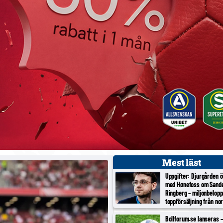
Mest läst
Uppgifter: Djurgården 
med Hønefoss om Sand
Ringberg – miljonbelopp
toppförsäljning från no
tredjeligan
Bollforum.se lanseras – 