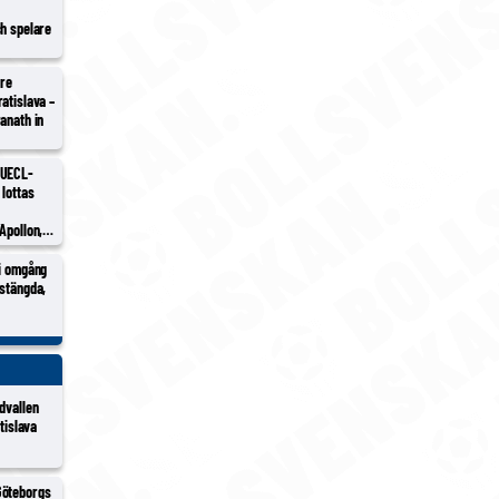
ch spelare
tre
atislava –
anath in
 UECL-
 lottas
Apollon,
h/Sion
 i omgång
vstängda,
dvallen
atislava
Göteborgs