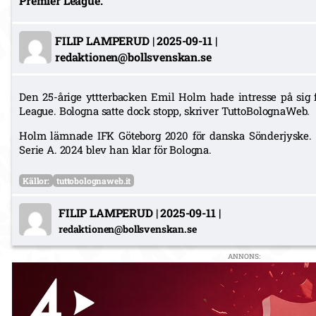
Premier League.
FILIP LAMPERUD
|
2025-09-11
|
redaktionen@bollsvenskan.se
Den 25-årige yttterbacken Emil Holm hade intresse på sig
League. Bologna satte dock stopp, skriver TuttoBolognaWeb.
Holm lämnade IFK Göteborg 2020 för danska Sönderjyske. 
Serie A. 2024 blev han klar för Bologna.
Källor:
tuttobolognaweb.it
FILIP LAMPERUD
|
2025-09-11
|
redaktionen@bollsvenskan.se
ANNONS: