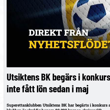
Utsiktens BK begärs i konkurs
inte fått lön sedan i maj
Superettanklubben Utsiktens BK har begärts i konkurs a