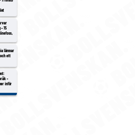
i
let
ärvar
 – 15
Hönefoss,
hia lämnar
och ett
nt:
bråk –
er inför