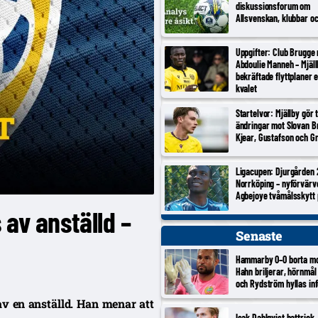
diskussionsforum om
Allsvenskan, klubbar o
Uppgifter: Club Brugge
Abdoulie Manneh – Mjäl
bekräftade flyttplaner 
kvalet
Startelvor: Mjällby gör 
ändringar mot Slovan Br
Kjear, Gustafson och Gr
Ligacupen: Djurgården 
Norrköping – nyförvärv
Agbejoye tvåmålsskytt
 av anställd –
Senaste
Hammarby 0–0 borta m
Hahn briljerar, hörnmål
och Rydström hyllas inf
v en anställd. Han menar att
Isak Dahlqvist hattrick