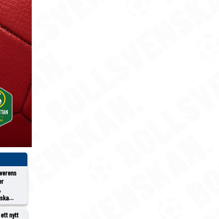
överens
er
,
rska
ett nytt