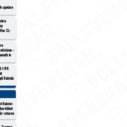
ch spelare
 nära
lby
efter CL-
tre
atislava –
anath in
2–1 IFK
et
 på Kaknäs
ot Raków:
 bortdömt
ör returen
 – Tromsø