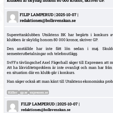
klubben är skyldig honom 80 000 kronor, skriver GP.
FILIP LAMPERUD
|
2025-10-07
|
redaktionen@bollsvenskan.se
Superettanklubben Utsiktens BK har begärts i konkurs a
klubben är skyldig honom 80 000 kronor, skriver GP.
Den anställde har inte fått lön sedan i maj. Skuld
semesterutbetalningar och telefonutlägg.
SvFF:s tävlingschef Axel Fägerhall säger till Expressen att ma
Att ha likviditetsproblem är inte ovanligt och man har från 
en situation där en klubb går i konkurs.
Han säger också att man känt till Utsiktens ekonomiska prob
Källor:
gp.se
expressen.se
FILIP LAMPERUD
|
2025-10-07
|
redaktionen@bollsvenskan.se