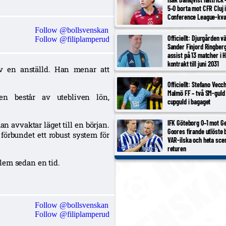
5–0 borta mot CFR Cluj 
Conference League-kva
Follow @bollsvenskan
Officiellt: Djurgården v
Follow @filiplamperud
Sander Finjord Ringberg
assist på 13 matcher i 
kontrakt till juni 2031
v en anställd. Han menar att
Officiellt: Stefano Vecc
Malmö FF – två SM-guld 
en består av utebliven lön,
cupguld i bagaget
IFK Göteborg 0–1 mot Ge
n avvaktar läget till en början.
Goores firande utlöste 
förbundet ett robust system för
VAR-ilska och heta scen
returen
lem sedan en tid.
Follow @bollsvenskan
Follow @filiplamperud