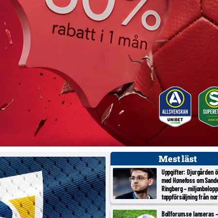
Mest läst
Uppgifter: Djurgården 
med Hønefoss om Sand
Ringberg – miljonbelopp
toppförsäljning från no
tredjeligan
Bollforum.se lanseras – 