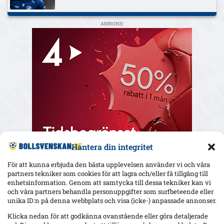
ANNONS:
Hantera din integritet
För att kunna erbjuda den bästa upplevelsen använder vi och våra
partners tekniker som cookies för att lagra och/eller få tillgång till
enhetsinformation. Genom att samtycka till dessa tekniker kan vi
och våra partners behandla personuppgifter som surfbeteende eller
Senaste
unika ID:n på denna webbplats och visa (icke-) anpassade annonser.
Yaya Touré hyllar Strandvallen och Mjällby – retur i Bratislava
Klicka nedan för att godkänna ovanstående eller göra detaljerade
nästa vecka