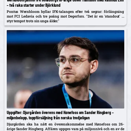
– två raka starter under Björklund
Pontus Wernbloom hyllar IFK-talangen efter två segrar: förlängning
mot FCI Ledavia och tre poäng mot Degerfors. "Det är en 'standout' ...
styr tempot trots sin unga ålder."
Uppgifter: Djurgården överens med Hønefoss om Sander Ringberg –
miljonbelopp, toppförsäljning från norska tredjeligan
Djurgården ska ha nått en överenskommelse med Hønefoss om 26-
årige Sander Ringberg. Affären uppges vara på miljonnivå och en av de