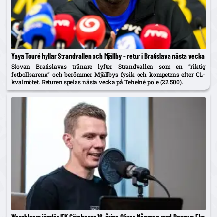
Yaya Touré hyllar Strandvallen och Mjällby – retur i Bratislava nästa vecka
Slovan Bratislavas tränare lyfter Strandvallen som en ”riktig
fotbollsarena” och berömmer Mjällbys fysik och kompetens efter CL-
kvalmötet. Returen spelas nästa vecka på Tehelné pole (22 500).
Wernbloom jämför IFK Göteborgs 16-årige Oliver Månsson med Rasmus Elm