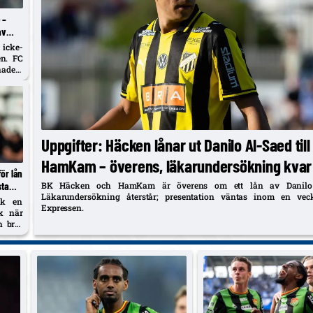
 –
av
eld
 icke-
en. FC
aden;
.
Uppgifter: Häcken lånar ut Danilo Al‑Saed till
HamKam – överens, läkarundersökning kvar
ör lån
sta
BK Häcken och HamKam är överens om ett lån av Danilo 
Läkarundersökning återstår; presentation väntas inom en veck
ck en
Expressen.
ck när
 bröt
 spela
låning
annar.
tsen,