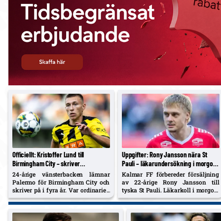
Officiellt: Kristoffer Lund till
Uppgifter: Rony Jansson nära St
Birmingham City – skriver
Pauli – läkarundersökning i morgon,
fyraårskontrakt
missar Häcken
24-årige vänsterbacken lämnar
Kalmar FF förbereder försäljning
Palermo för Birmingham City och
av 22-årige Rony Jansson till
skriver på i fyra år. Var ordinarie i
tyska St Pauli. Läkarkoll i morgon;
Köln i fjol. Tränaren…
står över helgens match mot…