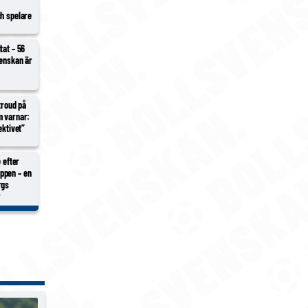
ch spelare
tat – 56
venskan är
Stroud på
m varnar:
ektivet”
e efter
ppen – en
rgs
r