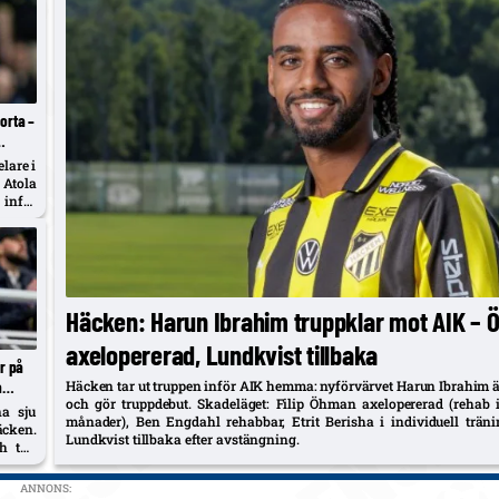
orta –
lare i
 Atola
 inför
Häcken: Harun Ibrahim truppklar mot AIK –
axelopererad, Lundkvist tillbaka
r på
a
Häcken tar ut truppen inför AIK hemma: nyförvärvet Harun Ibrahim ä
och gör truppdebut. Skadeläget: Filip Öhman axelopererad (rehab i
a sju
månader), Ben Engdahl rehabbar, Etrit Berisha i individuell trän
äcken.
Lundkvist tillbaka efter avstängning.
h två
es och
g.
ANNONS: