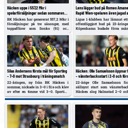
Häcken uppe i 557,2 Mkr i
Lens lägger bud på Romeo Amane
spelarförsäljningar sedan sommaren
Rapid Wien-spelaren även jagad 
2023 – Doumbia pekas ut som möjlig
Birmingham, Wrexham och Sheffi
BK Häcken har genererat 557,2 Mkr i
Ligue 1-klubben har lämnat ett
nästa storaffär
United
försäljningar på tre säsonger, med
offentliggjort bud på 23-åring
toppaffärer som Sonko (91) och
Köpenhamn budade förra mån
Agbonifo (83). Martin Ericsson ser
Championship-trio följer honom
ökat intresse från storklubbar och
öppnar för att Abdoulaye Doumbia
kan bli nästa storaffär – dock inte
denna…
Silas Andersens första mål för Sporting
Häcken: Olle Samuelsson öppnar f
– 7–0 mot Strasbourg i träningsmatch
– vänsterbacksstart i 2–0 och för
nollan sedan 17 maj
22-åringen, ny från BK Häcken i
22-årige Olle Samuelsson fi
sommar, nickade in 3–0 i 51:e och klev
sällsynt start som vänsterba
av efter en timme vid 3–0. Sporting
Häcken slog Halmstad 2–0 och
premiär 8 augusti; träningsmatcher
sin nolltorka. Mittbacken vill
mot Monaco och Nottingham Forest
mer i höst och har diskuterat ut
dessförinnan.
– men betonar att han helst st
Jens Gustafsson hyllar insa
samtidigt…