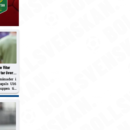
e Vitor
tar över
månader i
ugals U16
uppen till
upguld och
ce League-