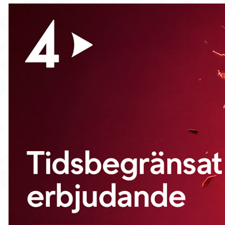
Rygaards avtal löper ut i vinter.
Abdoulaye Doumbia högst betyg (3).