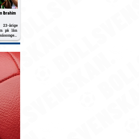
n Ibrahim
3-årige
im på lån
 säsongen,
AIS hade
lbaka 88-
 valde att