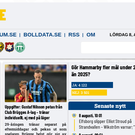
UM.SE
BOLLDATA.SE
RSS
OM
LÖRDAG 8, 
Gör Hammarby fler mål under 
än 2025?
JA: 4 122
NEJ: 3 501
Senaste nytt
Uppgifter: Gustaf Nilsson petas från
Club Brügges A-lag – tränar
8 augusti, 10:01
individuellt, ej med på läger
Elfsborg slipper Elliot Stroud på
29-åringen tränar separat på
Strandvallen – Wikström varnar: ”
eftermiddagar och pekas ut som
styrka är kollektivet”
spelaren Brügge helst gör sig av