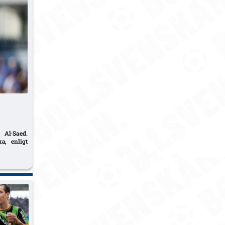
Al‑Saed.
a, enligt