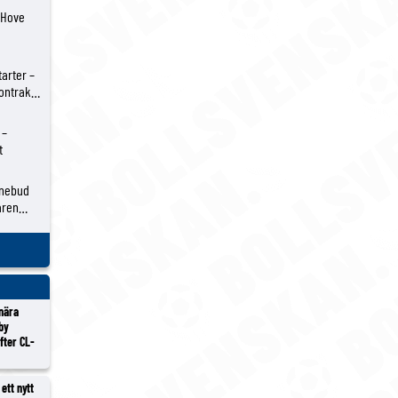
 Hove
s ej
arter –
kontrakt
 –
t
ånebud
aren
 nära
lby
efter CL-
ett nytt