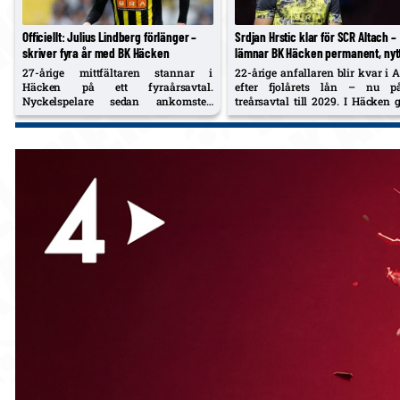
Officiellt: Julius Lindberg förlänger –
Srdjan Hrstic klar för SCR Altach –
skriver fyra år med BK Häcken
lämnar BK Häcken permanent, nyt
kontrakt till 2029
27-årige mittfältaren stannar i
22-årige anfallaren blir kvar i 
Häcken på ett fyraårsavtal.
efter fjolårets lån – nu p
Nyckelspelare sedan ankomsten
treårsavtal till 2029. I Häcken 
2024, hyllad för sin mångsidighet.
han 83 matcher med 23 mål 
assist och var med i cupguldet 
mål i semifinalen mot
Norrköping.…