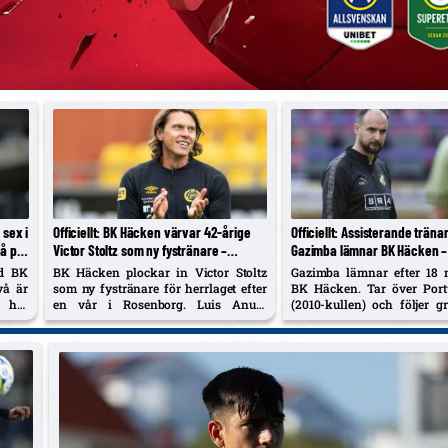
 sex i
Officiellt: BK Häcken värvar 42‑årige
Officiellt: Assisterande tränar
vå på
Victor Stoltz som ny fystränare –
Gazimba lämnar BK Häcken – 
ersätter Luis Anula som går till Kalba FC
Portugals U16-landslag
ed BK
BK Häcken plockar in Victor Stoltz
Gazimba lämnar efter 18 
vå är
som ny fystränare för herrlaget efter
BK Häcken. Tar över Port
 har
en vår i Rosenborg. Luis Anula
(2010-kullen) och följer gr
rbete
lämnar efter två år och fortsätter i
U17 nästa år; var med om c
 och
Kalba FC i Förenade Arabemiraten.
klubbens första Conferen
ssman
ligaspel.