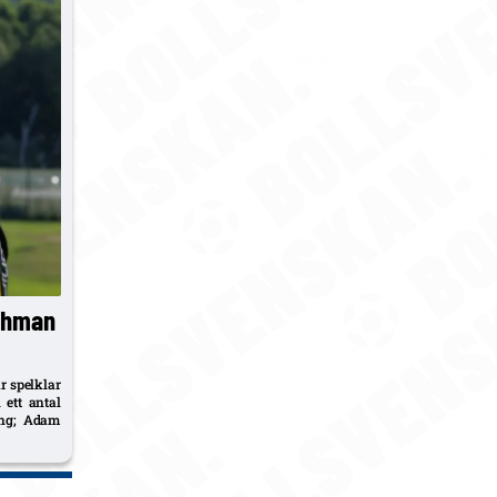
 Öhman
r spelklar
 ett antal
ing; Adam