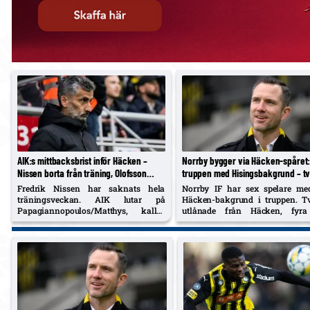
AIK:s mittbacksbrist inför Häcken –
Norrby bygger via Häcken-spåret:
Nissen borta från träning, Olofsson
truppen med Hisingsbakgrund – t
hemkallad, Benkovic nära lån
lån, fyra permanenta
Fredrik Nissen har saknats hela
Norrby IF har sex spelare m
träningsveckan. AIK lutar på
Häcken-bakgrund i truppen. T
Papagiannopoulos/Matthys, kallar
utlånade från Häcken, fyra
hem Wilmer Olofsson i förtid och
skrivit permanent – ett sama
uppges vara nära att låna tillbaka
som både Martin Ericsson
Filip Benkovic. Bortamatch mot
Norrbys klubbchef David Kry
Häcken på konstgräs måndag.
lyfter som fungerande.