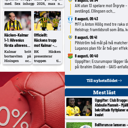
8 augusti, 09:54
med. Sex inhopp 2026, max nio
AIK utan 13 spelare mot Örgryte –
minuter; tackade i fjol nej till
avstängd, Ellingsen och
Samsunspor.
Papagiannopoulos skadade; Toma
8 augusti, 09:43
matchklar
MFF:s Anton Höög med tre raka st
Helstrup: framtidsroll som åtta, 
till 2030
Häcken–Kalmar
Officiellt:
8 augusti, 09:41
1–1: Hilvenius
Häckens trupp
Pihlström två mål på två matcher
första allsvenska
mot Kalmar –
Luganos plan för år två ger effek
mål – Kalmars
Öhman
Kalmar bröt
BK Häcken
första
axelopererad,
8 augusti, 00:40
bortasviten på
presenterar
bortapoäng för
Lindberg
Hisingen och
truppen till
Uppgifter: Erzurumspor lägger l
tog sin första
lördagens
säsongen
avstängd,
på Ibrahim Diabaté – GAIS-anfall
poäng utanför
hemmamöte
Berisha i
under kontrakt till 2028
Småland.
med Kalmar FF
individuell
Aboubacar Keita
(15.00). Filip
Till nyhetsflödet
träning
nätade igen, 18-
Öhman borta i
årige Harry
månader efter
Mest läst
Hilvenius
axeloperation,
kvitterade med
Julius Lindberg
Uppgifter: Club Brugge
sitt första
avstängd och
Abdoulie Manneh – Mjäl
allsvenska mål.
Etrit Berisha kör
bekräftade flyttplaner 
Häcken är
individuellt.
kvalet
fortsatt trea,
Simen Hestnes,
Kalmar kliver
30, hyllas efter
upp på tionde
hemmadebuten
Bollforum.se lanseras – 