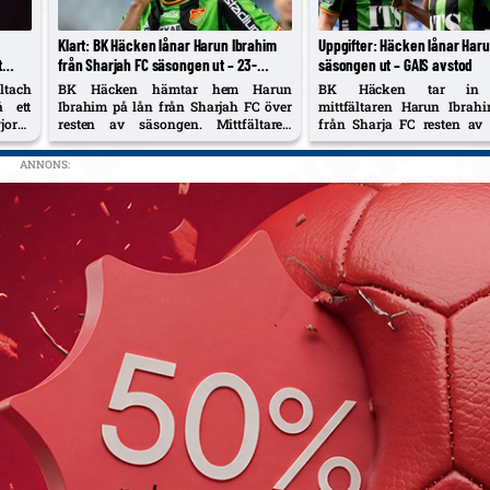
Klart: BK Häcken lånar Harun Ibrahim
Uppgifter: Häcken lånar Haru
t
från Sharjah FC säsongen ut – 23-
säsongen ut – GAIS avstod
åringen kan debutera på söndag
Altach
BK Häcken hämtar hem Harun
BK Häcken tar in 2
å ett
Ibrahim på lån från Sharjah FC över
mittfältaren Harun Ibrah
gjorde
resten av säsongen. Mittfältaren
från Sharja FC resten av
och 5
kommer från ett avslutat lån i
enligt Aftonbladet. G
efter
Al‑Bataeh och kan spela redan mot
möjlighet att värva til
ANNONS:
 IFK
Halmstads BK. GAIS sålde honom till
matchersmittfältaren men
Sharjah i september i fjol.
inte gå vidare.