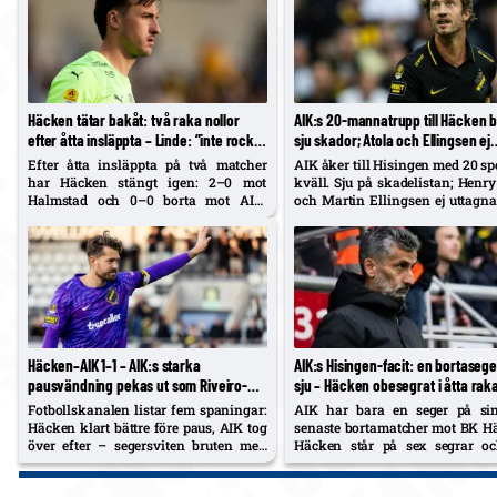
Häcken tätar bakåt: två raka nollor
AIK:s 20-mannatrupp till Häcken b
efter åtta insläppta – Linde: ”inte rocket
sju skador; Atola och Ellingsen ej
science”
uttagna
Efter åtta insläppta på två matcher
AIK åker till Hisingen med 20 spe
har Häcken stängt igen: 2–0 mot
kväll. Sju på skadelistan; Henry
Halmstad och 0–0 borta mot AIK.
och Martin Ellingsen ej uttagna
Justerad balans med ytterback, mer
BK Häcken-bortan.
kollektivitet och stängda ytor lyfts
fram av Jens Gustafsson, Andreas
Linde och Adam Lundkvist.
Häcken–AIK 1–1 – AIK:s starka
AIK:s Hisingen-facit: en bortasege
pausvändning pekas ut som Riveiro-
sju – Häcken obesegrat i åtta rak
kvitto; Kouame/Ayari ut med känningar
möten sedan 2021
Fotbollskanalen listar fem spaningar:
AIK har bara en seger på sin
Häcken klart bättre före paus, AIK tog
senaste bortamatcher mot BK H
över efter – segersviten bruten men
Häcken står på sex segrar oc
känslan god. Axel Kouame och Taha
kryss i de åtta senaste inbörd
Ayari ut med skadekänningar; Mikkel
har gjort minst två mål varje gån