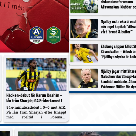
plats.
mot AIK.
diskussionsforum om
Allsvenskan, klubbar o
Mjällby mot rekordresul
mkr eget kapital; ”Alls
vårt ’bread & butter'”
Elfsborg slipper Elliot 
Strandvallen – Wikströ
”Mjällbys styrka är koll
Mjällby jagar mittfältar
Malachowski/Stroud-ta
kandidat nobbade, Ålbo
Valdemar Möller för dy
Häcken-debut för Harun Ibrahim –
lån från Sharjah; GAIS-återkomst föll
på tajming
84:e-minutersdebut i 0–0 mot AIK.
På lån från Sharjah efter knappt
med speltid i Förenade
Arabemiraten. Tränade med GAIS
i…