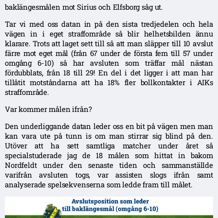
baklängesmålen mot Sirius och Elfsborg såg ut.
Tar vi med oss datan in på den sista tredjedelen och hela
vägen in i eget straffområde så blir helhetsbilden ännu
klarare. Trots att laget sett till så att man släpper till 10 avslut
färre mot eget mål (från 67 under de första fem till 57 under
omgång 6-10) så har avsluten som träffar mål nästan
fördubblats, från 18 till 29! En del i det ligger i att man har
tillåtit motståndarna att ha 18% fler bollkontakter i AIKs
straffområde.
Var kommer målen ifrån?
Den underliggande datan leder oss en bit på vägen men man
kan vara ute på tunn is om man stirrar sig blind på den.
Utöver att ha sett samtliga matcher under året så
specialstuderade jag de 18 målen som hittat in bakom
Nordfeldt under den senaste tiden och sammanställde
varifrån avsluten togs, var assisten slogs ifrån samt
analyserade spelsekvenserna som ledde fram till målet.