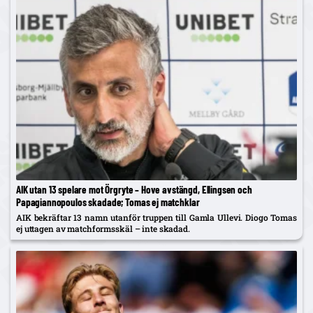
AIK utan 13 spelare mot Örgryte – Hove avstängd, Ellingsen och
Papagiannopoulos skadade; Tomas ej matchklar
AIK bekräftar 13 namn utanför truppen till Gamla Ullevi. Diogo Tomas
ej uttagen av matchformsskäl – inte skadad.