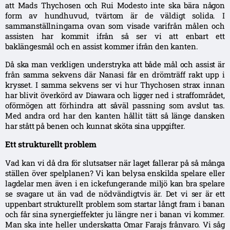
att Mads Thychosen och Rui Modesto inte ska bära någon
form av hundhuvud, tvärtom är de väldigt solida. I
sammanställningarna ovan som visade varifrån målen och
assisten har kommit ifrån så ser vi att enbart ett
baklängesmål och en assist kommer ifrån den kanten.
Då ska man verkligen understryka att både mål och assist är
från samma sekvens där Nanasi får en drömträff rakt upp i
krysset. I samma sekvens ser vi hur Thychosen strax innan
har blivit överkörd av Diawara och ligger ned i straffområdet,
oförmögen att förhindra att såväl passning som avslut tas.
Med andra ord har den kanten hållit tätt så länge dansken
har stått på benen och kunnat sköta sina uppgifter.
Ett strukturellt problem
Vad kan vi då dra för slutsatser när laget fallerar på så många
ställen över spelplanen? Vi kan belysa enskilda spelare eller
lagdelar men även i en ickefungerande miljö kan bra spelare
se svagare ut än vad de nödvändigtvis är. Det vi ser är ett
uppenbart strukturellt problem som startar långt fram i banan
och får sina synergieffekter ju längre ner i banan vi kommer.
Man ska inte heller underskatta Omar Farajs frånvaro. Vi såg