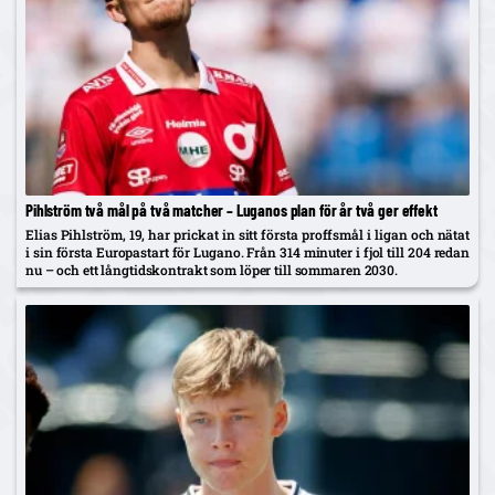
Pihlström två mål på två matcher – Luganos plan för år två ger effekt
Elias Pihlström, 19, har prickat in sitt första proffsmål i ligan och nätat
i sin första Europastart för Lugano. Från 314 minuter i fjol till 204 redan
nu – och ett långtidskontrakt som löper till sommaren 2030.