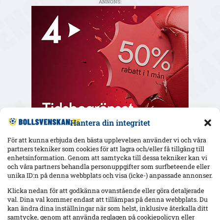
ANNONS:
Hantera din integritet
För att kunna erbjuda den bästa upplevelsen använder vi och våra
partners tekniker som cookies för att lagra och/eller få tillgång till
enhetsinformation. Genom att samtycka till dessa tekniker kan vi
och våra partners behandla personuppgifter som surfbeteende eller
Senaste
unika ID:n på denna webbplats och visa (icke-) anpassade annonser.
Elfsborg slipper Elliot Stroud på Strandvallen – Wikström
Klicka nedan för att godkänna ovanstående eller göra detaljerade
varnar: ”Mjällbys styrka är kollektivet”
val. Dina val kommer endast att tillämpas på denna webbplats. Du
kan ändra dina inställningar när som helst, inklusive återkalla ditt
samtycke, genom att använda reglagen på cookiepolicyn eller