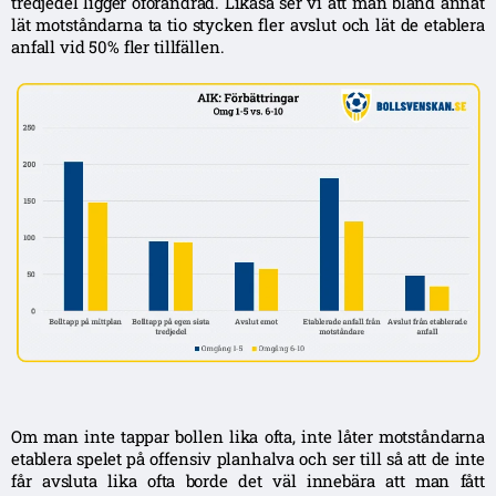
tredjedel ligger oförändrad. Likaså ser vi att man bland annat
lät motståndarna ta tio stycken fler avslut och lät de etablera
anfall vid 50% fler tillfällen.
Om man inte tappar bollen lika ofta, inte låter motståndarna
etablera spelet på offensiv planhalva och ser till så att de inte
får avsluta lika ofta borde det väl innebära att man fått