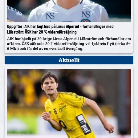
Uppgifter: AIK har lagt bud på Linus Alperud – förhandlingar med
Lilleström; ÖSK har 20 % vidareförsäljning
AIK har bjudit på 20-årige Linus Alperud i Lilleström och förhandlar om
affären. ÖSK säkrade 20 % vidareförsäljning vid fjolårets flytt (cirka 5–
6 Mkr) och får del av en eventuell övergång.
Aktuellt