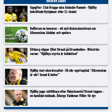
Mest läst
Uppgifter: Club Brugge nära Abdoulie Manneh – Mjällby
bekräftade flyttplaner efter CL-kvalet
Bollforum.se lanseras – ett nytt diskussionsforum om
Allsvenskan, klubbar och spelare
Elfsborg slipper Elliot Stroud på Strandvallen – Wikström
varnar: ”Mjällbys styrka är kollektivet”
Mjällby mot rekordresultat – 56 mkr eget kapital; ”Allsvenskan
är vårt ’bread & butter'”
Mjällby jagar mittfältare efter Malachowski/Stroud-tappen –
en kandidat nobbade, Ålborgs Valdemar Möller för dyr