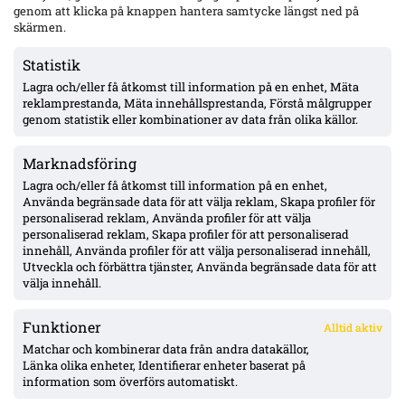
genom att klicka på knappen hantera samtycke längst ned på
AIK utan 13 spelare mot Örgryte – Hove avstängd, Ellingsen
och Papagiannopoulos skadade; Tomas ej matchklar
skärmen.
Statistik
Lagra och/eller få åtkomst till information på en enhet, Mäta
MFF:s Anton Höög med tre raka starter – Helstrup:
framtidsroll som åtta, kontrakt till 2030
reklamprestanda, Mäta innehållsprestanda, Förstå målgrupper
genom statistik eller kombinationer av data från olika källor.
Marknadsföring
Pihlström två mål på två matcher – Luganos plan för år två ger
effekt
Lagra och/eller få åtkomst till information på en enhet,
Använda begränsade data för att välja reklam, Skapa profiler för
personaliserad reklam, Använda profiler för att välja
personaliserad reklam, Skapa profiler för att personaliserad
Uppgifter: Erzurumspor lägger lånebud på Ibrahim Diabaté –
innehåll, Använda profiler för att välja personaliserad innehåll,
GAIS-anfallaren under kontrakt till 2028
Utveckla och förbättra tjänster, Använda begränsade data för att
välja innehåll.
Funktioner
Alltid aktiv
ÖVERSIKT
Matchar och kombinerar data från andra datakällor,
Länka olika enheter, Identifierar enheter baserat på
Nyheter & Reportage
Spelarbetyg
information som överförs automatiskt.
Analyser