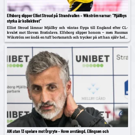
Elfsborg slipper Elliot Stroud på Strandvallen – Wikström varnar: ”Mjällbys
styrka är kollektivet”
Elliot Stroud lämnar Mjällby och väntas flyga till England efter CL-
kvalet mot Slovan Bratislava. Elfsborg slipper honom – men Rasmus
Wikström ser ändå en tuff bortamatch och trycker på att han själv helst
spelar mittback.
AIK utan 13 spelare mot Örgryte – Hove avstängd, Ellingsen och