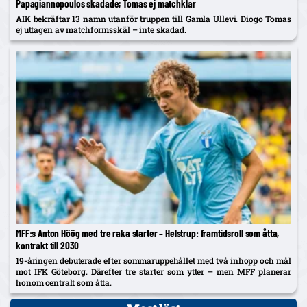
Papagiannopoulos skadade; Tomas ej matchklar
AIK bekräftar 13 namn utanför truppen till Gamla Ullevi. Diogo Tomas
ej uttagen av matchformsskäl – inte skadad.
MFF:s Anton Höög med tre raka starter – Helstrup: framtidsroll som åtta,
kontrakt till 2030
19-åringen debuterade efter sommaruppehållet med två inhopp och mål
mot IFK Göteborg. Därefter tre starter som ytter – men MFF planerar
honom centralt som åtta.