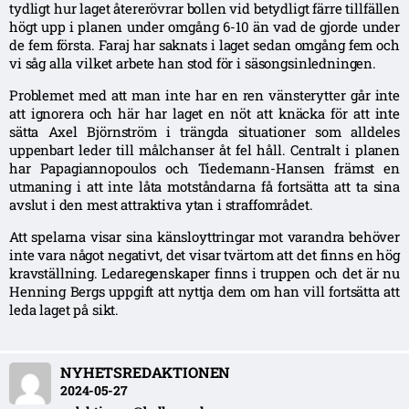
tydligt hur laget återerövrar bollen vid betydligt färre tillfällen
högt upp i planen under omgång 6-10 än vad de gjorde under
de fem första. Faraj har saknats i laget sedan omgång fem och
vi såg alla vilket arbete han stod för i säsongsinledningen.
Problemet med att man inte har en ren vänsterytter går inte
att ignorera och här har laget en nöt att knäcka för att inte
sätta Axel Björnström i trängda situationer som alldeles
uppenbart leder till målchanser åt fel håll. Centralt i planen
har Papagiannopoulos och Tiedemann-Hansen främst en
utmaning i att inte låta motståndarna få fortsätta att ta sina
avslut i den mest attraktiva ytan i straffområdet.
Att spelarna visar sina känsloyttringar mot varandra behöver
inte vara något negativt, det visar tvärtom att det finns en hög
kravställning. Ledaregenskaper finns i truppen och det är nu
Henning Bergs uppgift att nyttja dem om han vill fortsätta att
leda laget på sikt.
NYHETSREDAKTIONEN
2024-05-27