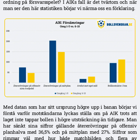
ordning på försvarsspelet? I AIKs fall är det tvärtom och när
man ser den här statistiken börjar vi närma oss en förklaring.
Med datan som har sitt ursprung högre upp i banan börjar vi
förstå varför motståndarna lyckas ställa om på AIK trots att
laget inte tappar bollen i högre utsträckning än tidigare. Man
har sänkt sina siffror gällande återerövringar på offensiv
planhalva med 36,5% och på mittplan med 27%. Siffror som
rimmar väl med hur både matchbilden och flera av