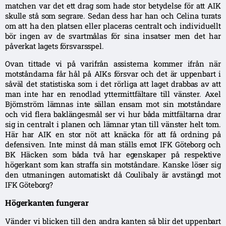
matchen var det ett drag som hade stor betydelse för att AIK
skulle stå som segrare. Sedan dess har han och Celina turats
om att ha den platsen eller placeras centralt och individuellt
bör ingen av de svartmålas för sina insatser men det har
påverkat lagets försvarsspel.
Ovan tittade vi på varifrån assisterna kommer ifrån när
motståndarna får hål på AIKs försvar och det är uppenbart i
såväl det statistiska som i det rörliga att laget drabbas av att
man inte har en renodlad yttermittfältare till vänster. Axel
Björnström lämnas inte sällan ensam mot sin motståndare
och vid flera baklängesmål ser vi hur båda mittfältarna drar
sig in centralt i planen och lämnar ytan till vänster helt tom.
Här har AIK en stor nöt att knäcka för att få ordning på
defensiven. Inte minst då man ställs emot IFK Göteborg och
BK Häcken som båda två har egenskaper på respektive
högerkant som kan straffa sin motståndare. Kanske löser sig
den utmaningen automatiskt då Coulibaly är avstängd mot
IFK Göteborg?
Högerkanten fungerar
Vänder vi blicken till den andra kanten så blir det uppenbart