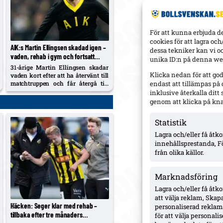
För att kunna erbjuda d
cookies för att lagra oc
AIK:s Martin Ellingsen skadad igen –
dessa tekniker kan vi o
vaden, rehab i gym och fortsatt
unika ID:n på denna web
väntan på allsvensk debut
31-årige Martin Ellingsen skadar
Klicka nedan för att go
vaden kort efter att ha återvänt till
matchtruppen och får återgå till
endast att tillämpas på
gym-rehab. Han har ännu inte
inklusive återkalla dit
spelat för AIK sedan cupskadan
genom att klicka på kn
mot Kalmar FF, och klubben dras
med en lång skadelista som nu
Statistik
också utreds...
Lagra och/eller få åt
innehållsprestanda, F
från olika källor.
Marknadsföring
Lagra och/eller få åtk
att välja reklam, Skapa
Häcken: Seger klar med rehab –
personaliserad reklam,
tillbaka efter tre månaders
för att välja personal