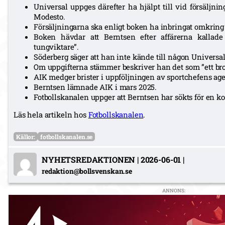
Universal uppges därefter ha hjälpt till vid försälj
Modesto.
Försäljningarna ska enligt boken ha inbringat omkring
Boken hävdar att Berntsen efter affärerna kallade 
tungviktare”.
Söderberg säger att han inte kände till någon Universa
Om uppgifterna stämmer beskriver han det som ”ett brot
AIK medger brister i uppföljningen av sportchefens ag
Berntsen lämnade AIK i mars 2025.
Fotbollskanalen uppger att Berntsen har sökts för en 
Läs hela artikeln hos
Fotbollskanalen
.
Källor:
fotbollskanalen.se
NYHETSREDAKTIONEN
|
2026-06-01
|
redaktion@bollsvenskan.se
ANNONS: