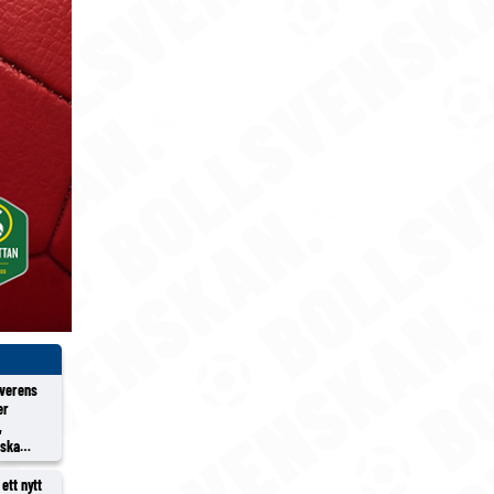
överens
er
,
rska
ett nytt