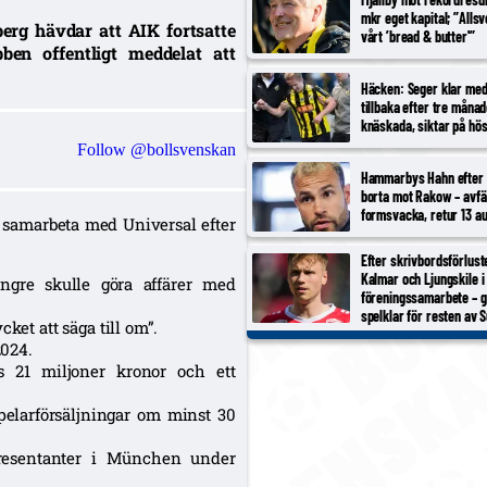
mkr eget kapital; ”Alls
erg hävdar att AIK fortsatte
vårt ’bread & butter'”
ben offentligt meddelat att
Häcken: Seger klar med
tillbaka efter tre måna
knäskada, siktar på hö
Follow @bollsvenskan
Hammarbys Hahn efter 
borta mot Rakow – avfä
formsvacka, retur 13 au
tt samarbeta med Universal efter
Efter skrivbordsförlust
Kalmar och Ljungskile i
ngre skulle göra affärer med
föreningssamarbete – 
spelklar för resten av 
ket att säga till om”.
024.
s 21 miljoner kronor och ett
elarförsäljningar om minst 30
presentanter i München under