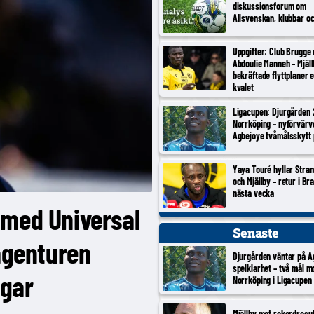
diskussionsforum om
Allsvenskan, klubbar o
Uppgifter: Club Brugge
Abdoulie Manneh – Mjäl
bekräftade flyttplaner 
kvalet
Ligacupen: Djurgården 
Norrköping – nyförvärv
Agbejoye tvåmålsskytt
Yaya Touré hyllar Stran
och Mjällby – retur i Br
nästa vecka
 med Universal
Senaste
 agenturen
Djurgården väntar på A
spelklarhet – två mål m
ngar
Norrköping i Ligacupen
Mjällby mot rekordresul