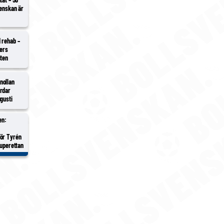
venskan är
 rehab –
ders
sten
nollan
rdar
gusti
en:
gör Tyrén
Superettan