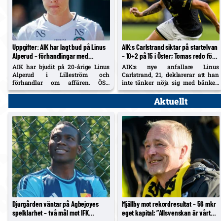
Uppgifter: AIK har lagt bud på Linus
AIK:s Carlstrand siktar på startelvan
Alperud – förhandlingar med
– 10+2 på 15 i Öster; Tomas redo för
Lilleström; ÖSK har 20 %
lördag
AIK har bjudit på 20-årige Linus
AIK:s nye anfallare Linus
vidareförsäljning
Alperud i Lilleström och
Carlstrand, 21, deklarerar att han
förhandlar om affären. ÖSK
inte tänker nöja sig med bänken
säkrade 20 % vidareförsäljning vid
efter debuten mot Örgryte.
fjolårets flytt (cirka 5–6 Mkr) och
Samtidigt säger 29-årige
Aktuellt
får del av en eventuell övergång.
mittbacken Diogo Tomas att han är
redo att spela på lördag.
Djurgården väntar på Agbejoyes
Mjällby mot rekordresultat – 56 mkr
spelklarhet – två mål mot IFK
eget kapital; ”Allsvenskan är vårt