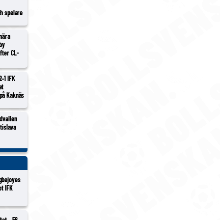
ch spelare
 nära
lby
efter CL-
2–1 IFK
et
 på Kaknäs
dvallen
atislava
gbejoyes
ot IFK
tat – 56