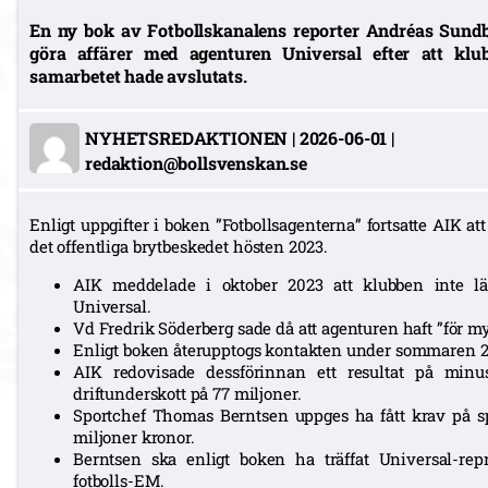
En ny bok av Fotbollskanalens reporter Andréas Sundb
göra affärer med agenturen Universal efter att klub
samarbetet hade avslutats.
NYHETSREDAKTIONEN
|
2026-06-01
|
redaktion@bollsvenskan.se
Enligt uppgifter i boken ”Fotbollsagenterna” fortsatte AIK a
det offentliga brytbeskedet hösten 2023.
AIK meddelade i oktober 2023 att klubben inte lä
Universal.
Vd Fredrik Söderberg sade då att agenturen haft ”för myc
Enligt boken återupptogs kontakten under sommaren 2
AIK redovisade dessförinnan ett resultat på minu
driftunderskott på 77 miljoner.
Sportchef Thomas Berntsen uppges ha fått krav på sp
miljoner kronor.
Berntsen ska enligt boken ha träffat Universal-re
fotbolls-EM.