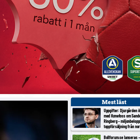
Mest läst
Uppgifter: Djurgården 
med Hønefoss om Sand
Ringberg – miljonbelopp
toppförsäljning från no
tredjeligan
Bollforum.se lanseras – 