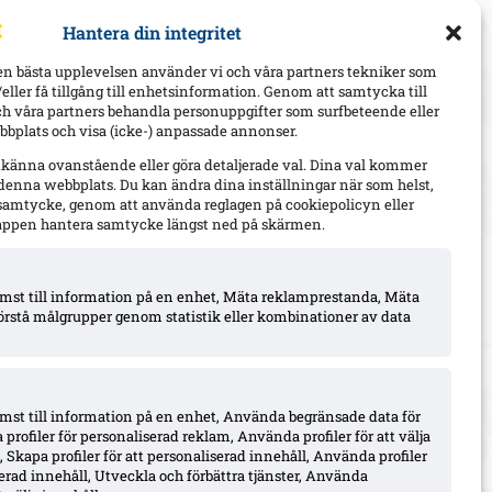
Hantera din integritet
en bästa upplevelsen använder vi och våra partners tekniker som
h/eller få tillgång till enhetsinformation. Genom att samtycka till
ch våra partners behandla personuppgifter som surfbeteende eller
bplats och visa (icke-) anpassade annonser.
dkänna ovanstående eller göra detaljerade val. Dina val kommer
 denna webbplats. Du kan ändra dina inställningar när som helst,
t samtycke, genom att använda reglagen på cookiepolicyn eller
appen hantera samtycke längst ned på skärmen.
komst till information på en enhet, Mäta reklamprestanda, Mäta
örstå målgrupper genom statistik eller kombinationer av data
omst till information på en enhet, Använda begränsade data för
 profiler för personaliserad reklam, Använda profiler för att välja
 Skapa profiler för att personaliserad innehåll, Använda profiler
iserad innehåll, Utveckla och förbättra tjänster, Använda