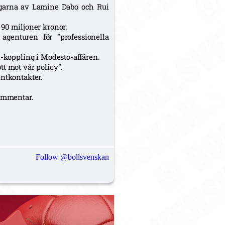
ningarna av Lamine Dabo och Rui
 90 miljoner kronor.
agenturen för ”professionella
l-koppling i Modesto-affären.
t mot vår policy”.
entkontakter.
kommentar.
Follow @bollsvenskan