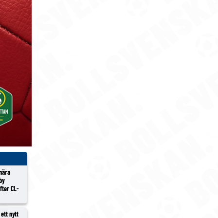
 nära
lby
efter CL-
ett nytt