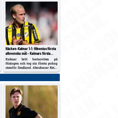
Häcken–Kalmar 1–1: Hilvenius första
allsvenska mål – Kalmars första
bortapoäng för säsongen
Kalmar bröt bortasviten på
Hisingen och tog sin första poäng
utanför Småland. Aboubacar Keita
nätade igen, 18-årige Harry
Hilvenius kvitterade med sitt första
allsvenska mål. Häcken är fortsatt
trea, Kalmar kliver upp på tionde
plats.