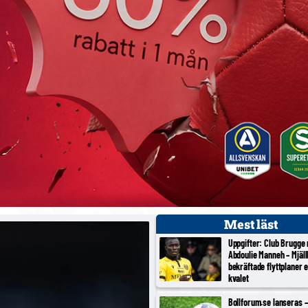
Mest läst
Uppgifter: Club Brugge
Abdoulie Manneh – Mjäl
bekräftade flyttplaner 
kvalet
Bollforum.se lanseras – 