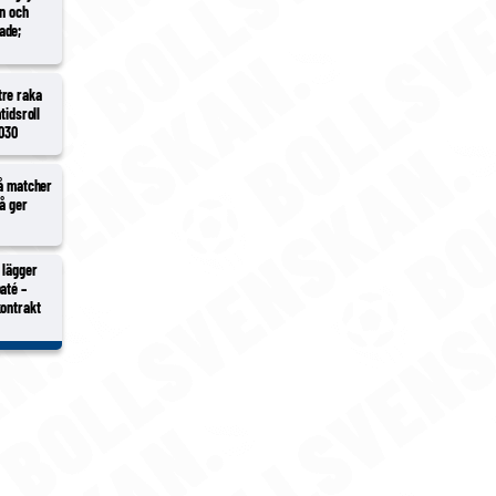
en och
ade;
tre raka
tidsroll
2030
vå matcher
vå ger
 lägger
até –
kontrakt