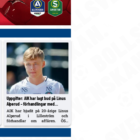
Uppgifter: AIK har lagt bud på Linus
Alperud – förhandlingar med
Lilleström; ÖSK har 20 %
AIK har bjudit på 20-årige Linus
vidareförsäljning
Alperud i Lilleström och
förhandlar om affären. ÖSK
säkrade 20 % vidareförsäljning vid
fjolårets flytt (cirka 5–6 Mkr) och
får del av en eventuell övergång.