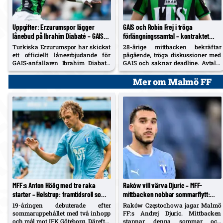
Uppgifter: Erzurumspor lägger
GAIS och Robin Frej i tröga
lånebud på Ibrahim Diabaté – GAIS-
förlängningssamtal – kontraktet
anfallaren under kontrakt till 2028
gäller året ut
Turkiska Erzurumspor har skickat
28-årige mittbacken bekräftar
ett officiellt låneerbjudande för
pågående, tröga diskussioner med
GAIS-anfallaren Ibrahim Diabaté,
GAIS och saknar deadline. Avtalet
26. GAIS sitter på avtal till 2028;
löper ut vid årsskiftet; i fjol
18+5 i debutsäsongen och vårens
noterades han för 26 matcher och
Mer om Malmö FF
lån i Alavés utan utnyttjad
2 mål.
köpoption.
MFF:s Anton Höög med tre raka
Raków vill värva Djuric – MFF-
starter – Helstrup: framtidsroll som
mittbacken nobbar sommarflytt:
åtta, kontrakt till 2030
”Jag stortrivs sedan den nya
19-åringen debuterade efter
Raków Częstochowa jagar Malmö
tränaren kom in”
sommaruppehållet med två inhopp
FF:s Andrej Djuric. Mittbacken
och mål mot IFK Göteborg. Därefter
stannar denna sommar och