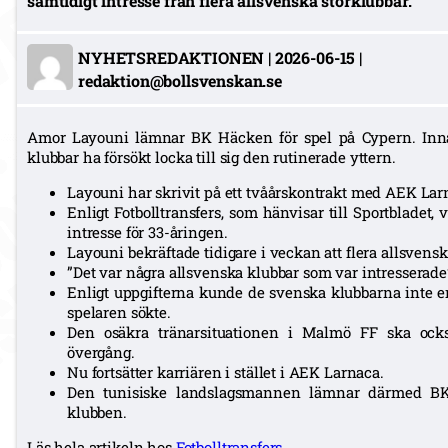
samtidigt intresse från flera allsvenska storklubbar.
NYHETSREDAKTIONEN
|
2026-06-15
|
redaktion@bollsvenskan.se
Amor Layouni lämnar BK Häcken för spel på Cypern. Innan
klubbar ha försökt locka till sig den rutinerade yttern.
Layouni har skrivit på ett tvåårskontrakt med AEK Lar
Enligt Fotbolltransfers, som hänvisar till Sportbladet
intresse för 33-åringen.
Layouni bekräftade tidigare i veckan att flera allsvensk
”Det var några allsvenska klubbar som var intresserade”
Enligt uppgifterna kunde de svenska klubbarna inte e
spelaren sökte.
Den osäkra tränarsituationen i Malmö FF ska ocks
övergång.
Nu fortsätter karriären i stället i AEK Larnaca.
Den tunisiske landslagsmannen lämnar därmed BK 
klubben.
Läs hela artikeln hos
Fotbolltransfers
.