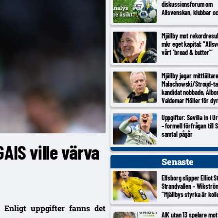
diskussionsforum om
Allsvenskan, klubbar o
Mjällby mot rekordresul
mkr eget kapital; ”Alls
vårt ’bread & butter'”
Mjällby jagar mittfältar
Malachowski/Stroud-ta
kandidat nobbade, Ålbo
Valdemar Möller för dy
Uppgifter: Sevilla in i 
– formell förfrågan till S
samtal pågår
AIS ville värva
Senaste
Elfsborg slipper Elliot 
Strandvallen – Wikströ
”Mjällbys styrka är koll
Enligt uppgifter fanns det
AIK utan 13 spelare mot