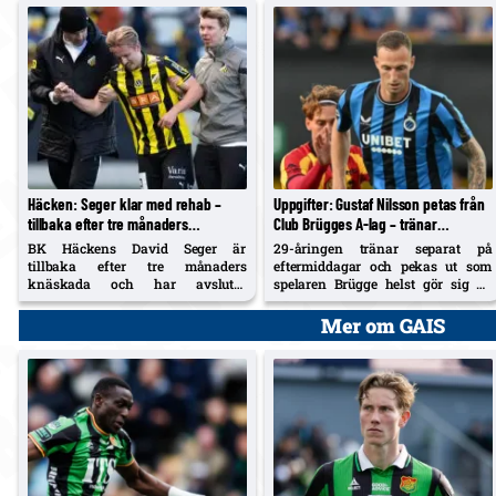
sommaren 2030.
Häcken: Seger klar med rehab –
Uppgifter: Gustaf Nilsson petas från
tillbaka efter tre månaders
Club Brügges A-lag – tränar
knäskada, siktar på hösten
individuellt, ej med på läger
BK Häckens David Seger är
29-åringen tränar separat på
tillbaka efter tre månaders
eftermiddagar och pekas ut som
knäskada och har avslutat
spelaren Brügge helst gör sig av
rehabiliteringen. Mittfältaren
med. Sex inhopp 2026, max nio
vände åter i somras och går in i
minuter; tackade i fjol nej till
Mer om GAIS
hösten för att bidra direkt.
Samsunspor.