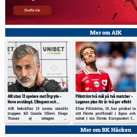
Mer om AIK
AIK utan 13 spelare mot Örgryte –
Pihlström två mål på två matcher –
Hove avstängd, Ellingsen och
Luganos plan för år två ger effekt
Papagiannopoulos skadade; Tomas
AIK bekräftar 13 namn utanför
Elias Pihlström, 19, har prickat in
ej matchklar
truppen till Gamla Ullevi. Diogo
sitt första proffsmål i ligan och
Tomas ej uttagen av
nätat i sin första Europastart för
matchformsskäl – inte skadad.
Lugano. Från 314 minuter i fjol till
204 redan nu – och ett
Mer om BK Häcken
långtidskontrakt som löper till