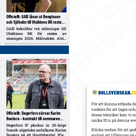
Officiellt: GAIS lånar ut Bengtsson
och Sjöholm till Utsiktens BK resten
av säsongen – Didriksson kan spela
GAIS bekräftar två utlåningar till
för både GAIS och Hestrafors
Utsiktens BK för resten av
säsongen 2026. Målvakten Alvin
Didriksson får samtidigt
matchmöjlighet i Hestrafors IF
genom ett samarbetsavtal som
tillåter spel i båda klubbarna.
För att kunna erbjuda d
cookies för att lagra oc
Officiellt: Degerfors värvar Karim
dessa tekniker kan vi o
Boutera – kontrakt till sommaren
unika ID:n på denna web
2030, spelklar mot Malmö
Degerfors IF plockar in 20-årige
Klicka nedan för att go
fransk-algeriske anfallaren Karim
Boutera på ett långtidsavtal. Klart
endast att tillämpas på