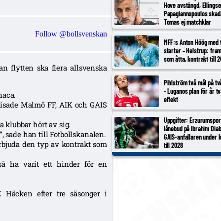
Hove avstängd, Ellings
Papagiannopoulos skad
Tomas ej matchklar
Follow @bollsvenskan
MFF:s Anton Höög med 
starter – Helstrup: fram
som åtta, kontrakt till 
 flytten ska flera allsvenska
Pihlström två mål på t
– Luganos plan för år t
naca.
effekt
, visade Malmö FF, AIK och GAIS
Uppgifter: Erzurumspor
a klubbar hört av sig.
lånebud på Ibrahim Diab
, sade han till Fotbollskanalen.
GAIS-anfallaren under 
rbjuda den typ av kontrakt som
till 2028
å ha varit ett hinder för en
Häcken efter tre säsonger i