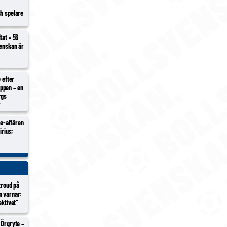
ch spelare
tat – 56
venskan är
e efter
ppen – en
rgs
r
Ure-affären
irius;
Stroud på
m varnar:
ektivet”
 Örgryte –