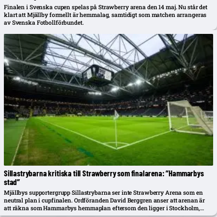
Finalen i Svenska cupen spelas på Strawberry arena den 14 maj. Nu står det
klart att Mjällby formellt är hemmalag, samtidigt som matchen arrangeras
av Svenska Fotbollförbundet.
Sillastrybarna kritiska till Strawberry som finalarena: ”Hammarbys
stad”
Mjällbys supportergrupp Sillastrybarna ser inte Strawberry Arena som en
neutral plan i cupfinalen. Ordföranden David Berggren anser att arenan är
att räkna som Hammarbys hemmaplan eftersom den ligger i Stockholm,
skriver Fotbollskanalen.