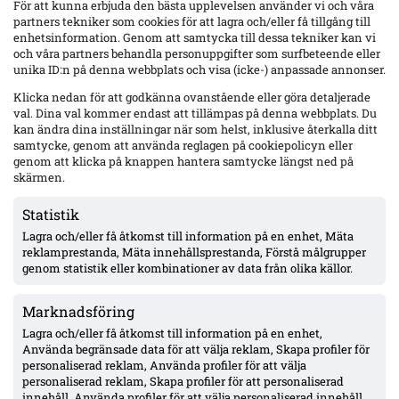
För att kunna erbjuda den bästa upplevelsen använder vi och våra
Klart: Tickster ny biljettleverantör till Allsvenskan från 2027
partners tekniker som cookies för att lagra och/eller få tillgång till
SEF, Svensk Elitfotboll, meddelar att man upphandlat en ny biljettleverantör.
enhetsinformation. Genom att samtycka till dessa tekniker kan vi
Tickster tar över från AXS från säsongen 2027.
och våra partners behandla personuppgifter som surfbeteende eller
unika ID:n på denna webbplats och visa (icke-) anpassade annonser.
Klicka nedan för att godkänna ovanstående eller göra detaljerade
val. Dina val kommer endast att tillämpas på denna webbplats. Du
kan ändra dina inställningar när som helst, inklusive återkalla ditt
samtycke, genom att använda reglagen på cookiepolicyn eller
genom att klicka på knappen hantera samtycke längst ned på
skärmen.
Statistik
Lagra och/eller få åtkomst till information på en enhet, Mäta
reklamprestanda, Mäta innehållsprestanda, Förstå målgrupper
genom statistik eller kombinationer av data från olika källor.
Marknadsföring
Lagra och/eller få åtkomst till information på en enhet,
22 000 biljetter sålda till cupsemifinalen – 1700 på Sirius sektion
Använda begränsade data för att välja reklam, Skapa profiler för
Efter att medlemmar och årskortsinnehavare haft förtur har 22 000 biljetter
personaliserad reklam, Använda profiler för att välja
sålts till cupsemifinalen mellan Hammarby och Sirius. Matchen spelas på
personaliserad reklam, Skapa profiler för att personaliserad
söndag och nu är biljetterna släppta för allmänheten, alla kostar 99 kronor
innehåll, Använda profiler för att välja personaliserad innehåll,