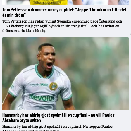
Tom Pettersson drömmer om ny cuptitel: ”Jeppe G brunkar in 1-0 – det
är min dröm”
Tom Pettersson har redan vunnit Svenska cupen med både Östersund och
IFK Göteborg. Nu jagar Mjällbybacken sin tredje titel – och har redan ett
drömscenario klart för sig.
Hammarby har aldrig gjort spelmål i en cupfinal – nu vill Paulos
Abraham bryta sviten
Hammarby har aldrig gjort spelmål i en cupfinal. Nu hoppas Paulos
Abraham bryta sviten mot Mjällby.