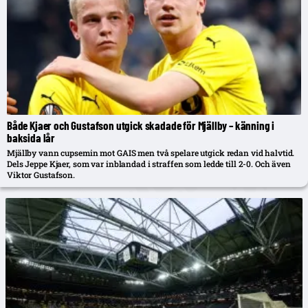
Både Kjaer och Gustafson utgick skadade för Mjällby – känning i
baksida lår
Mjällby vann cupsemin mot GAIS men två spelare utgick redan vid halvtid.
Dels Jeppe Kjaer, som var inblandad i straffen som ledde till 2-0. Och även
Viktor Gustafson.