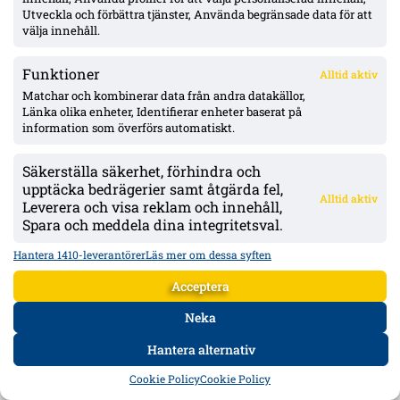
styck.
Utveckla och förbättra tjänster, Använda begränsade data för att
välja innehåll.
Funktioner
Alltid aktiv
Matchar och kombinerar data från andra datakällor,
Länka olika enheter, Identifierar enheter baserat på
information som överförs automatiskt.
Säkerställa säkerhet, förhindra och
upptäcka bedrägerier samt åtgärda fel,
Alltid aktiv
Leverera och visa reklam och innehåll,
Spara och meddela dina integritetsval.
Gustav Lundgren med i landslaget trots osäker status – ”Jag gjorde en
Hantera 1410-leverantörer
Läs mer om dessa syften
halv träning”
Acceptera
Gustav Lundgren är uttagen till landslaget trots skadeproblem. Gais-yttern är
ännu inte fullt återställd inför helgens cupsemifinal.
Neka
Hantera alternativ
HEM
DATA
FORUM
DELA
Cookie Policy
Cookie Policy