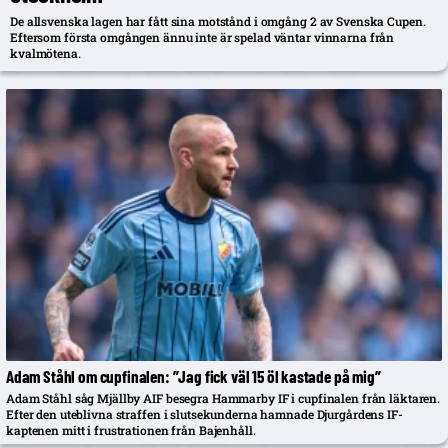
De allsvenska lagen har fått sina motstånd i omgång 2 av Svenska Cupen.
Eftersom första omgången ännu inte är spelad väntar vinnarna från
kvalmötena.
Adam Ståhl om cupfinalen: ”Jag fick väl 15 öl kastade på mig”
Adam Ståhl såg Mjällby AIF besegra Hammarby IF i cupfinalen från läktaren.
Efter den uteblivna straffen i slutsekunderna hamnade Djurgårdens IF-
kaptenen mitt i frustrationen från Bajenhåll.