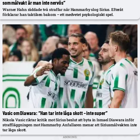
som målvakt är man inte nervös”
Warner Hahn räddade två straffar när Hammarby slog Sirius. Efteråt
förklarar han taktiken bakom – ett medvetet psykologiskt spel.
Vasic om Diawara: “Han tar inte låga skott – inte super”
Nikola Vasic riktar kritik mot Sirius beslut att byta in Ismael Diawara inför
straffläggningen mot Hammarby. Anfallaren menar att Siriusmålvakten inte
tar låga skott.
ANNONS: