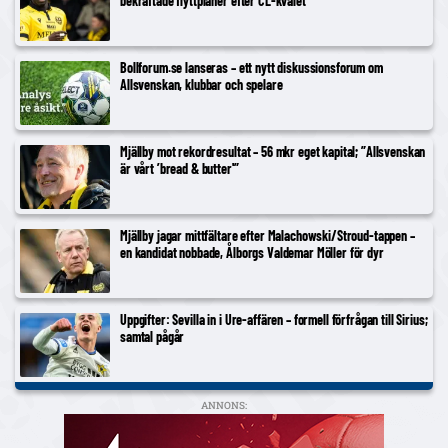
bekräftade flyttplaner efter CL-kvalet
Bollforum.se lanseras – ett nytt diskussionsforum om
Allsvenskan, klubbar och spelare
Mjällby mot rekordresultat – 56 mkr eget kapital; ”Allsvenskan
är vårt ’bread & butter'”
Mjällby jagar mittfältare efter Malachowski/Stroud-tappen –
en kandidat nobbade, Ålborgs Valdemar Möller för dyr
Uppgifter: Sevilla in i Ure-affären – formell förfrågan till Sirius;
samtal pågår
ANNONS: