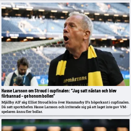
Hasse Larsson om Stroud i cupfinalen: ”Jag satt nästan och blev
förbannad – ge honom bollen”
Mjällby AIF såg Elliot Stroud köra över Hammarby IFs högerkant i cupfinalen.
Då satt sportchefen Hasse Larsson och irriterade sig på att laget inte gav VM-
spelaren ännu fler bollar.