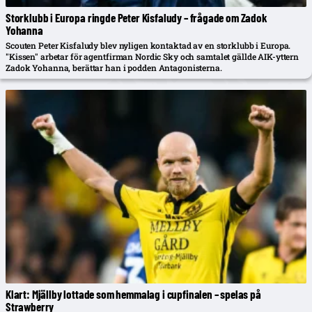
Storklubb i Europa ringde Peter Kisfaludy – frågade om Zadok
Yohanna
Scouten Peter Kisfaludy blev nyligen kontaktad av en storklubb i Europa.
"Kissen" arbetar för agentfirman Nordic Sky och samtalet gällde AIK-yttern
Zadok Yohanna, berättar han i podden Antagonisterna.
Klart: Mjällby lottade som hemmalag i cupfinalen – spelas på
Strawberry