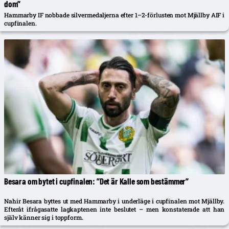
dom”
Hammarby IF nobbade silvermedaljerna efter 1–2-förlusten mot Mjällby AIF i
cupfinalen.
Besara om bytet i cupfinalen: ”Det är Kalle som bestämmer”
Nahir Besara byttes ut med Hammarby i underläge i cupfinalen mot Mjällby.
Efteråt ifrågasatte lagkaptenen inte beslutet – men konstaterade att han
själv känner sig i toppform.