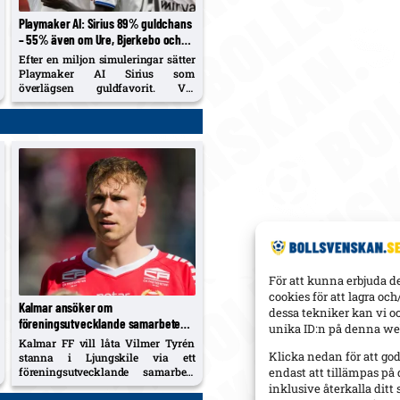
Playmaker AI: Sirius 89% guldchans
– 55% även om Ure, Bjerkebo och
Soumah säljs; Hammarby 38,5%
Efter en miljon simuleringar sätter
Playmaker AI Sirius som
överlägsen guldfavorit. Vid
hypotetiska sommarförsäljningar
av Ure, Bjerkebo och Soumah
sjunker vinstsannolikheten till 55
% – Hammarby ökar till 38,5 %.
För att kunna erbjuda d
cookies för att lagra oc
Kalmar ansöker om
dessa tekniker kan vi o
föreningsutvecklande samarbete
unika ID:n på denna web
för Tyrén – siktar på höst i
Kalmar FF vill låta Vilmer Tyrén
Ljungskile; Sagoe Jr kvar säsongen
Klicka nedan för att go
stanna i Ljungskile via ett
ut
föreningsutvecklande samarbete
endast att tillämpas på
efter att lånet avslutats. Mats
inklusive återkalla dit
Winblad räknar samtidigt med att