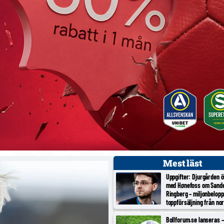
Mest läst
Uppgifter: Djurgården 
med Hønefoss om Sand
Ringberg – miljonbelopp
toppförsäljning från no
tredjeligan
Bollforum.se lanseras – 