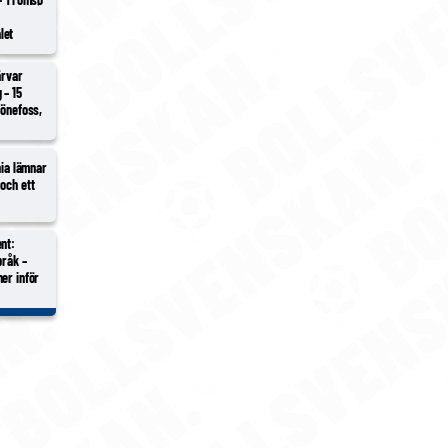
i
let
ärvar
 – 15
Hönefoss,
hia lämnar
och ett
nt:
bråk –
er inför