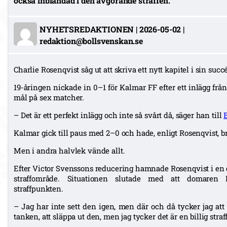
också inblandad i den avgörande straffen.
NYHETSREDAKTIONEN
|
2026-05-02
|
redaktion@bollsvenskan.se
Charlie Rosenqvist såg ut att skriva ett nytt kapitel i sin succ
19-åringen nickade in 0–1 för Kalmar FF efter ett inlägg frå
mål på sex matcher.
– Det är ett perfekt inlägg och inte så svårt då, säger han till
Kalmar gick till paus med 2–0 och hade, enligt Rosenqvist, b
Men i andra halvlek vände allt.
Efter Victor Svenssons reducering hamnade Rosenqvist i en 
straffområde. Situationen slutade med att domaren
straffpunkten.
– Jag har inte sett den igen, men där och då tycker jag att d
tanken, att släppa ut den, men jag tycker det är en billig straf