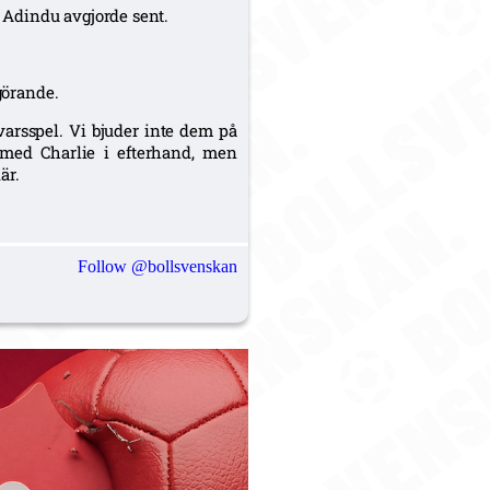
 Adindu avgjorde sent.
görande.
rsvarsspel. Vi bjuder inte dem på
 med Charlie i efterhand, men
är.
Follow @bollsvenskan