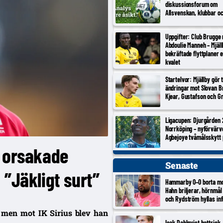
diskussionsforum om
Allsvenskan, klubbar o
Uppgifter: Club Brugge
Abdoulie Manneh – Mjäl
bekräftade flyttplaner 
kvalet
Startelvor: Mjällby gör 
ändringar mot Slovan Br
Kjear, Gustafson och Gr
Ligacupen: Djurgården 
Norrköping – nyförvärv
Agbejoye tvåmålsskytt
– orsakade
Senaste
 ”Jäkligt surt”
Hammarby 0–0 borta m
Hahn briljerar, hörnmål
och Rydström hyllas inf
– men mot IK Sirius blev han
Isak Dahlqvist hattrick