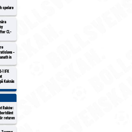
ch spelare
 nära
lby
efter CL-
tre
atislava –
anath in
2–1 IFK
et
 på Kaknäs
ot Raków:
 bortdömt
ör returen
 – Tromsø