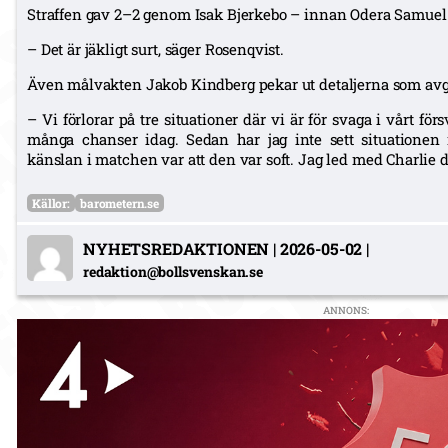
Straffen gav 2–2 genom Isak Bjerkebo – innan Odera Samuel
– Det är jäkligt surt, säger Rosenqvist.
Även målvakten Jakob Kindberg pekar ut detaljerna som av
– Vi förlorar på tre situationer där vi är för svaga i vårt fö
många chanser idag. Sedan har jag inte sett situationen
känslan i matchen var att den var soft. Jag led med Charlie d
Källor:
barometern.se
NYHETSREDAKTIONEN
|
2026-05-02
|
redaktion@bollsvenskan.se
ANNONS: