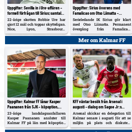
Uppgifter: Sevilla in i Ure-affären –
Uppgifter: Sirius överens med
formell förfrågan till Sirius; samtal
Famalicao om Otso Liimatta –
pågår
permanent köp, läkarundersökning i
22-årige skotten Robbie Ure har
Serieledande IK Sirius gör klart
veckan
gjort 12 mål och toppar skytteligan.
med Otso Liimatta. Permanent
Nice, Lyon, Strasbourg,
övergång från Famalicao;
Hoffenheim, Trabzonspor, Genoa
läkarundersökning väntar innan
och Lecce har tidigare visat
kontrakt skrivs, enligt Expressen.
Mer om Kalmar FF
intresse.
Uppgifter: Kalmar FF lånar Kasper
KFF väntar besök från Arsenal i
Paananen från SJK – köpoption,
augusti – dialog om Sagoe Jr:s
presentation efter
framtid och fler samarbeten
23-årige landslagsanfallaren
Arsenal skickar en delegation till
läkarundersökning
Kasper Paananen ansluter till
Kalmar senare i augusti för att se
Kalmar FF på lån med köpoption
miljön på plats och diskutera
från SJK Seinäjoki, enligt
Charles Sagoe Jr:s nästa steg. KFF
Expressen. 18+2 i fjol, 4+2 i år –
bekräftar fortsatt låneavtal året ut,