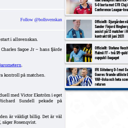
5–0 borta mot CFR Cluj 
Conference League-kva
Follow @bollsvenskan
Officiellt: Djurgården v
Sander Finjord Ringberg
assist på 13 matcher i 
kontrakt till juni 2031
éstart i allsvenskan.
Officiellt: Stefano Vecc
n Charles Sagoe Jr – hans fjärde
Malmö FF – två SM-guld 
cupguld i bagaget
Barometern
.
IFK Göteborg 0–1 mot Ge
Goores firande utlöste 
ra kontroll på matchen.
VAR-ilska och heta scen
returen
duell med Victor Ekström i eget
 Richard Sundell pekade på
en är väldigt billig. Det är väl
f, säger Rosenqvist.