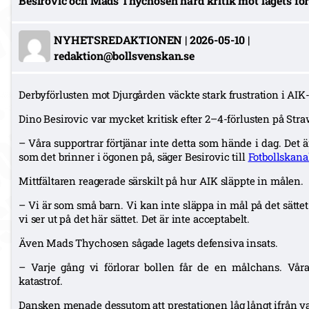
Besirovic och Mads Thychosen hård kritik mot lagets för
NYHETSREDAKTIONEN
|
2026-05-10
|
redaktion@bollsvenskan.se
Derbyförlusten mot Djurgården väckte stark frustration i AIK-
Dino Besirovic var mycket kritisk efter 2–4-förlusten på Str
– Våra supportrar förtjänar inte detta som hände i dag. Det ä
som det brinner i ögonen på, säger Besirovic till
Fotbollskana
Mittfältaren reagerade särskilt på hur AIK släppte in målen.
– Vi är som små barn. Vi kan inte släppa in mål på det sättet.
vi ser ut på det här sättet. Det är inte acceptabelt.
Även Mads Thychosen sågade lagets defensiva insats.
– Varje gång vi förlorar bollen får de en målchans. Våra 
katastrof.
Dansken menade dessutom att prestationen låg långt ifrån v