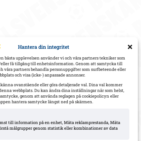
Hantera din integritet
en bästa upplevelsen använder vi och våra partners tekniker som
h/eller få tillgång till enhetsinformation. Genom att samtycka till
ch våra partners behandla personuppgifter som surfbeteende eller
bplats och visa (icke-) anpassade annonser.
dkänna ovanstående eller göra detaljerade val. Dina val kommer
 denna webbplats. Du kan ändra dina inställningar när som helst,
t samtycke, genom att använda reglagen på cookiepolicyn eller
appen hantera samtycke längst ned på skärmen.
komst till information på en enhet, Mäta reklamprestanda, Mäta
örstå målgrupper genom statistik eller kombinationer av data