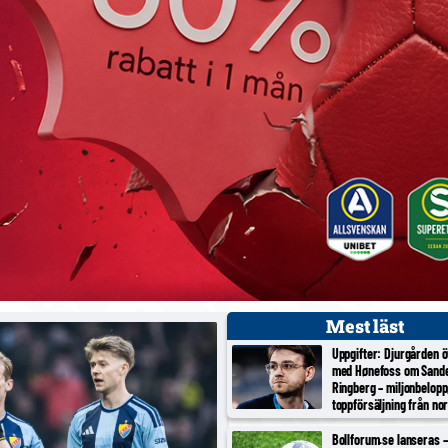
Mest läst
Uppgifter: Djurgården 
med Hønefoss om Sand
Ringberg – miljonbelopp
toppförsäljning från no
tredjeligan
Bollforum.se lanseras – 