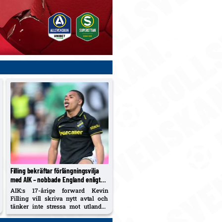
Filling bekräftar förlängningsvilja
med AIK – nobbade England enligt
Aftonbladet
AIK:s 17-årige forward Kevin
Filling vill skriva nytt avtal och
tänker inte stressa mot utlandet.
Siktar på snabb revansch mot
Örgryte efter 0–3 i söndags.