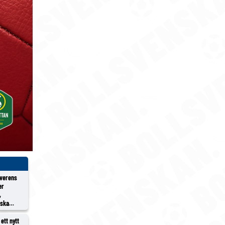
överens
er
,
rska
ett nytt