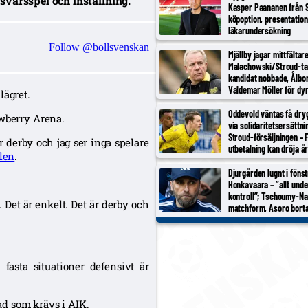
svarsspel och inställning.
Kasper Paananen från 
köpoption, presentation
läkarundersökning
Follow @bollsvenskan
Mjällby jagar mittfältar
Malachowski/Stroud-ta
kandidat nobbade, Ålbo
Valdemar Möller för dy
lägret.
Oddevold väntas få dryg
awberry Arena.
via solidaritetsersättni
Stroud-försäljningen – F
r derby och jag ser inga spelare
utbetalning kan dröja å
len
.
Djurgården lugnt i fönst
Honkavaara – ”allt unde
kontroll”; Tschoumy-Na
 Det är enkelt. Det är derby och
matchform, Asoro borta
anledning”
fasta situationer defensivt är
ad som krävs i AIK.