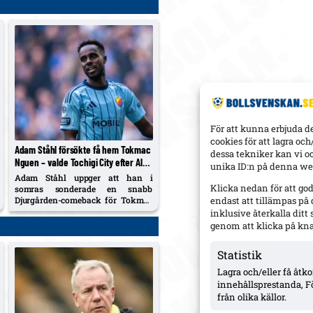
För att kunna erbjuda d
cookies för att lagra oc
Adam Ståhl försökte få hem Tokmac
dessa tekniker kan vi o
Nguen – valde Tochigi City efter Al
unika ID:n på denna web
Akhdouds degradering
Adam Ståhl uppger att han i
Klicka nedan för att go
somras sonderade en snabb
Djurgården-comeback för Tokmac
endast att tillämpas på
Nguen. 32-åringen lämnade Al
inklusive återkalla dit
Akhdoud efter 1 mål på 13 matcher
genom att klicka på kn
och skrev i stället på för Tochigi
City.
Statistik
Lagra och/eller få åt
innehållsprestanda, F
från olika källor.