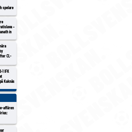
ch spelare
tre
atislava –
anath in
 nära
lby
efter CL-
2–1 IFK
et
 på Kaknäs
Ure-affären
irius;
nar