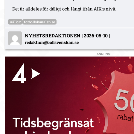
– Det är alldeles för dåligt och långt ifrån AIK:s nivå.
Källor:
fotbollskanalen.se
NYHETSREDAKTIONEN
|
2026-05-10
|
redaktion@bollsvenskan.se
ANNONS: