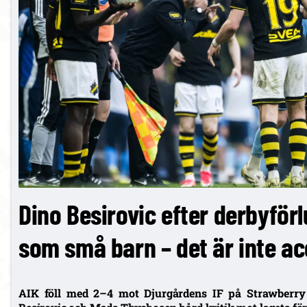
Dino Besirovic efter derbyförl
som små barn – det är inte ac
AIK föll med 2–4 mot Djurgårdens IF på Strawberry 