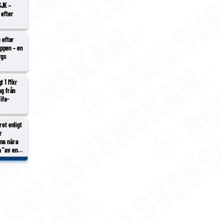
SJK –
 efter
e efter
ppen – en
rgs
r
t 1 Mkr
ng från
ifa-
r
ret enligt
r
na nära
 ”av en