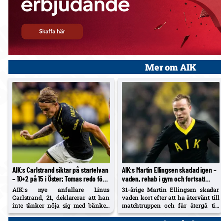
Mer om AIK
AIK:s Carlstrand siktar på startelvan
AIK:s Martin Ellingsen skadad igen –
– 10+2 på 15 i Öster; Tomas redo för
vaden, rehab i gym och fortsatt
lördag
väntan på allsvensk debut
AIK:s nye anfallare Linus
31-årige Martin Ellingsen skadar
Carlstrand, 21, deklarerar att han
vaden kort efter att ha återvänt till
inte tänker nöja sig med bänken
matchtruppen och får återgå till
efter debuten mot Örgryte.
gym-rehab. Han har ännu inte
Samtidigt säger 29-årige
spelat för AIK sedan cupskadan