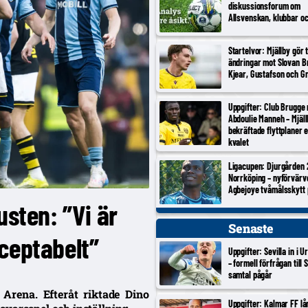
diskussionsforum om
Allsvenskan, klubbar o
Startelvor: Mjällby gör 
ändringar mot Slovan Br
Kjear, Gustafson och Gr
Uppgifter: Club Brugge
Abdoulie Manneh – Mjäl
bekräftade flyttplaner 
kvalet
Ligacupen: Djurgården 
Norrköping – nyförvärv
Agbejoye tvåmålsskytt
usten: ”Vi är
Senaste
ceptabelt”
Uppgifter: Sevilla in i 
– formell förfrågan till S
samtal pågår
Arena. Efteråt riktade Dino
Uppgifter: Kalmar FF lå