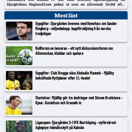
Djurgårdens Hegland/Lien pekas ut som en allsvensk fördel efter
norrmannens succélån i Heerenveen.
Mest läst
Uppgifter: Djurgården överens med Hønefoss om Sander
Ringberg – miljonbelopp, toppförsäljning från norska
tredjeligan
Bollforum.se lanseras – ett nytt diskussionsforum om
Allsvenskan, klubbar och spelare
Uppgifter: Club Brugge nära Abdoulie Manneh – Mjällby
bekräftade flyttplaner efter CL-kvalet
Startelvor: Mjällby gör tre ändringar mot Slovan Bratislava –
Kjear, Gustafson och Granath in
Ligacupen: Djurgården 2–1 IFK Norrköping – nyförvärvet
Agbejoye tvåmålsskytt på Kaknäs