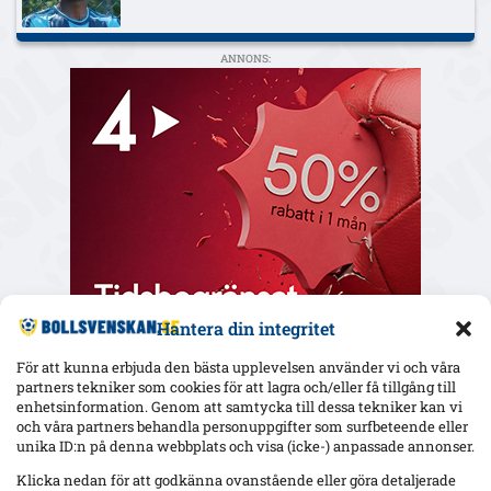
ANNONS:
Hantera din integritet
För att kunna erbjuda den bästa upplevelsen använder vi och våra
partners tekniker som cookies för att lagra och/eller få tillgång till
enhetsinformation. Genom att samtycka till dessa tekniker kan vi
och våra partners behandla personuppgifter som surfbeteende eller
Senaste
unika ID:n på denna webbplats och visa (icke-) anpassade annonser.
Uppgifter: Mjällby budar på Sebastian Hansen (Odds BK) –
Klicka nedan för att godkänna ovanstående eller göra detaljerade
kontrakt till 2027