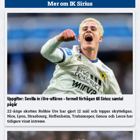
Mer om IK Sirius
Uppgifter: Sevilla in i Ure-affären – formell förfrågan till Sirius; samtal
pågår
22-årige skotten Robbie Ure har gjort 12 mål och toppar skytteligan.
Nice, Lyon, Strasbourg, Hoffenheim, Trabzonspor, Genoa och Lecce har
tidigare visat intresse.