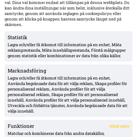
val. Dina val kommer endast att tillämpas på denna webbplats. Du
kan ändra dina inställningar när som helst, inklusive återkalla ditt
samtycke, genom att använda reglagen på cookiepolicyn eller
genom att klicka på knappen hantera samtycke längst ned på
Gent-tränaren fördömer Vergaras firande framför Blåvitt-
klacken – Tolf varnades i tumultet
skärmen.
Statistik
Lagra och/eller få åtkomst till information på en enhet, Mäta
Hammarby och Malmö FF jagar Lasse Nordås – även Raków
Częstochowa påstås visa intresse
reklamprestanda, Mäta innehållsprestanda, Förstå målgrupper
genom statistik eller kombinationer av data från olika källor.
Marknadsföring
Hammarby 0–0 borta mot Raków: Hahn briljerar, hörnmål
bortdömt och Rydström hyllas inför returen
Lagra och/eller få åtkomst till information på en enhet,
Använda begränsade data för att välja reklam, Skapa profiler för
personaliserad reklam, Använda profiler för att välja
personaliserad reklam, Skapa profiler för att personaliserad
Isak Dahlqvist hattrick – Tromsø 5–0 borta mot CFR Cluj i
innehåll, Använda profiler för att välja personaliserad innehåll,
Conference League-kvalet
Utveckla och förbättra tjänster, Använda begränsade data för att
välja innehåll.
Funktioner
Alltid aktiv
ÖVERSIKT
Matchar och kombinerar data från andra datakällor,