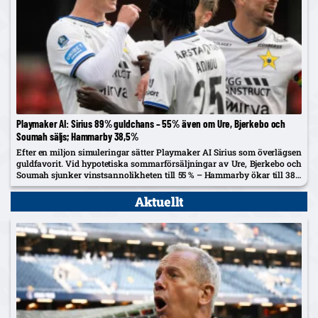
Playmaker AI: Sirius 89% guldchans – 55% även om Ure, Bjerkebo och
Soumah säljs; Hammarby 38,5%
Efter en miljon simuleringar sätter Playmaker AI Sirius som överlägsen
guldfavorit. Vid hypotetiska sommarförsäljningar av Ure, Bjerkebo och
Soumah sjunker vinstsannolikheten till 55 % – Hammarby ökar till 38,5
%.
Aktuellt