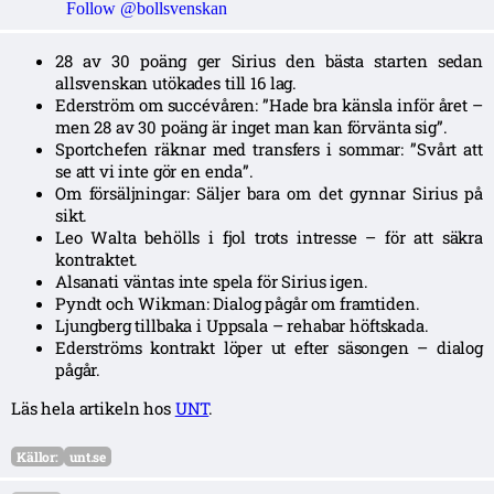
Follow @bollsvenskan
28 av 30 poäng ger Sirius den bästa starten sedan
allsvenskan utökades till 16 lag.
Ederström om succévåren: ”Hade bra känsla inför året –
men 28 av 30 poäng är inget man kan förvänta sig”.
Sportchefen räknar med transfers i sommar: ”Svårt att
se att vi inte gör en enda”.
Om försäljningar: Säljer bara om det gynnar Sirius på
sikt.
Leo Walta behölls i fjol trots intresse – för att säkra
kontraktet.
Alsanati väntas inte spela för Sirius igen.
Pyndt och Wikman: Dialog pågår om framtiden.
Ljungberg tillbaka i Uppsala – rehabar höftskada.
Ederströms kontrakt löper ut efter säsongen – dialog
pågår.
Läs hela artikeln hos
UNT
.
Källor:
unt.se