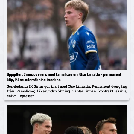
Uppgifter: Sirius överens med Famalicao om Otso Liimatta – permanent
köp, läkarundersökning i veckan
Serieledande IK Sirius gör klart med Otso Liimatta. Permanent övergång
från Famalicao; läkarundersökning väntar innan kontrakt skrivs,
enligt Expressen.