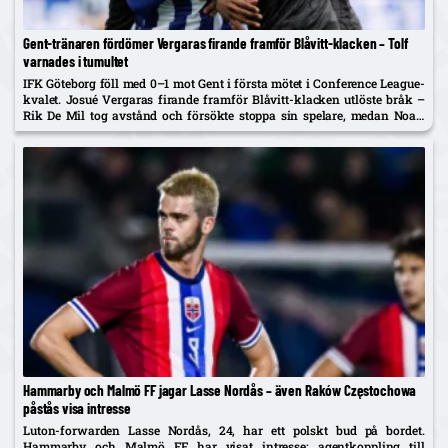
Gent-tränaren fördömer Vergaras firande framför Blåvitt-klacken – Tolf
varnades i tumultet
IFK Göteborg föll med 0–1 mot Gent i första mötet i Conference League-
kvalet. Josué Vergaras firande framför Blåvitt-klacken utlöste bråk –
Rik De Mil tog avstånd och försökte stoppa sin spelare, medan Noah
Tolf varnades och Erlingmark sågar domarinsatsen.
Hammarby och Malmö FF jagar Lasse Nordås – även Raków Częstochowa
påstås visa intresse
Luton-forwarden Lasse Nordås, 24, har ett polskt bud på bordet.
Hammarby och Malmö FF har visat intresse; agentkoppling till