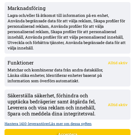
Marknadsföring
MFF:s vänsterback: Johan Karlsson eller Theodor Lundbergh –
John skadad, Busanello och Kurtulus avstängda; Malte Frejd
Lagra och/eller få åtkomst till information på en enhet,
Pålsson in bredvid Djurić, 17-årige Hidalgo aktuell
Använda begränsade data för att välja reklam, Skapa profiler för
personaliserad reklam, Använda profiler för att välja
personaliserad reklam, Skapa profiler för att personaliserad
Julius Beck öppen för Elfsborg-köp – lån säsongen ut med
innehåll, Använda profiler för att välja personaliserad innehåll,
option, Sturm Graz-kontrakt till 2029
Utveckla och förbättra tjänster, Använda begränsade data för att
välja innehåll.
Funktioner
Alltid aktiv
ÖVERSIKT
Matchar och kombinerar data från andra datakällor,
Länka olika enheter, Identifierar enheter baserat på
Nyheter & Reportage
Spelarbetyg
information som överförs automatiskt.
Analyser
RSS
Säkerställa säkerhet, förhindra och
KONTAKT
upptäcka bedrägerier samt åtgärda fel,
Alltid aktiv
kontakt@bollsvenskan.se
Leverera och visa reklam och innehåll,
redaktionen@bollsvenskan.se
Spara och meddela dina integritetsval.
jobb@bollsvenskan.se
X (Twitter)
Hantera 1410-leverantörer
Läs mer om dessa syften
ÖVRIGT
Acceptera
Om Bollsvenskan