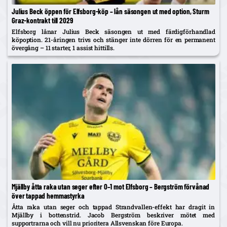
Julius Beck öppen för Elfsborg-köp – lån säsongen ut med option, Sturm
Graz-kontrakt till 2029
Elfsborg lånar Julius Beck säsongen ut med färdigförhandlad
köpoption. 21-åringen trivs och stänger inte dörren för en permanent
övergång – 11 starter, 1 assist hittills.
Mjällby åtta raka utan seger efter 0–1 mot Elfsborg – Bergström förvånad
över tappad hemmastyrka
Åtta raka utan seger och tappad Strandvallen-effekt har dragit in
Mjällby i bottenstrid. Jacob Bergström beskriver mötet med
supportrarna och vill nu prioritera Allsvenskan före Europa.