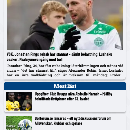
VSK: Jonathan Rings rehab har stannat – sänkt belastning; Lushaku
osäker, Nsabiyumva igång med boll
Jonathan Ring, 34, har fått ett bakslag i återhämtningen och tränar vid
sidan – "det har stannat till", säger Alexander Rubin. Ismet Lushaku
har en inre vadblödning och är tveksam till måndag; Frederic
Nsabiyumva har påbörjat individuella bollpass.
Mest läst
Uppgifter: Club Brugge nära Abdoulie Manneh – Mjällby
bekräftade flyttplaner efter CL-kvalet
Bollforum.se lanseras – ett nytt diskussionsforum om
Allsvenskan, klubbar och spelare