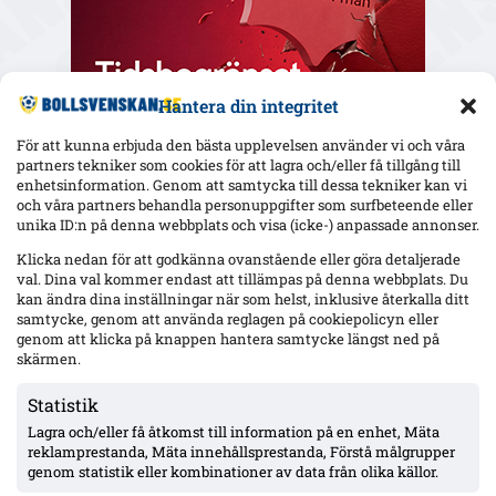
Hantera din integritet
För att kunna erbjuda den bästa upplevelsen använder vi och våra
partners tekniker som cookies för att lagra och/eller få tillgång till
enhetsinformation. Genom att samtycka till dessa tekniker kan vi
och våra partners behandla personuppgifter som surfbeteende eller
Senaste
unika ID:n på denna webbplats och visa (icke-) anpassade annonser.
Elfsborgs 19-årige Ossian Nordvall debuterade borta mot
Klicka nedan för att godkänna ovanstående eller göra detaljerade
Mjällby – inhopp i 84:e minuten
val. Dina val kommer endast att tillämpas på denna webbplats. Du
kan ändra dina inställningar när som helst, inklusive återkalla ditt
samtycke, genom att använda reglagen på cookiepolicyn eller
genom att klicka på knappen hantera samtycke längst ned på
17-årige Theodor Lundbergh har spelat alla MFF:s 15 matcher –
vänsterbacksplatsen öppen inför Degerfors
skärmen.
Statistik
Lagra och/eller få åtkomst till information på en enhet, Mäta
VSK: Jonathan Rings rehab har stannat – sänkt belastning;
Lushaku osäker, Nsabiyumva igång med boll
reklamprestanda, Mäta innehållsprestanda, Förstå målgrupper
genom statistik eller kombinationer av data från olika källor.