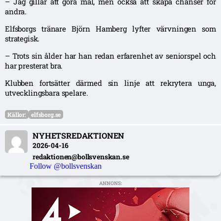
– Jag gillar att göra mål, men också att skapa chanser för
andra.
Elfsborgs tränare Björn Hamberg lyfter värvningen som
strategisk.
– Trots sin ålder har han redan erfarenhet av seniorspel och
har presterat bra.
Klubben fortsätter därmed sin linje att rekrytera unga,
utvecklingsbara spelare.
Källor:
elfsborg.se
NYHETSREDAKTIONEN
2026-04-16
redaktionen@bollsvenskan.se
Follow @bollsvenskan
ANNONS: