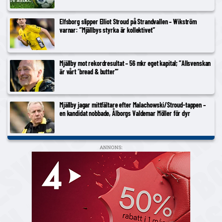
Elfsborg slipper Elliot Stroud på Strandvallen – Wikström
varnar: ”Mjällbys styrka är kollektivet”
Mjällby mot rekordresultat – 56 mkr eget kapital; ”Allsvenskan
är vårt ’bread & butter'”
Mjällby jagar mittfältare efter Malachowski/Stroud-tappen –
en kandidat nobbade, Ålborgs Valdemar Möller för dyr
ANNONS: