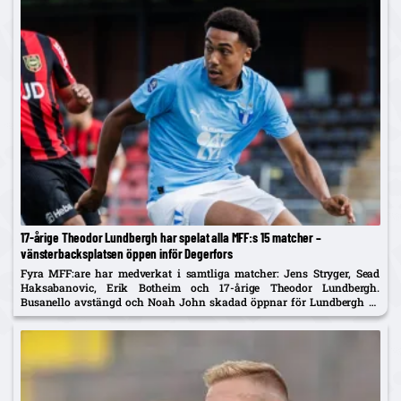
17-årige Theodor Lundbergh har spelat alla MFF:s 15 matcher –
vänsterbacksplatsen öppen inför Degerfors
Fyra MFF:are har medverkat i samtliga matcher: Jens Stryger, Sead
Haksabanovic, Erik Botheim och 17-årige Theodor Lundbergh.
Busanello avstängd och Noah John skadad öppnar för Lundbergh vs
Johan Karlsson om vänsterbacken.