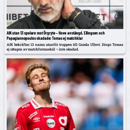
AIK utan 13 spelare mot Örgryte – Hove avstängd, Ellingsen och
Papagiannopoulos skadade; Tomas ej matchklar
AIK bekräftar 13 namn utanför truppen till Gamla Ullevi. Diogo Tomas
ej uttagen av matchformsskäl – inte skadad.