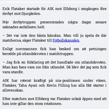
Erik Flataker startade för AIK mot Elfsborg i omgången före
derbyt mot Djurgården.
När derbytruppen presenterades några dagar senare
saknades anfallaren helt.
– Det var inte den bästa känslan. Man vill ju spela de där
matcherna, säger Flataker till
Fotbollskanalen
.
Enligt norrmannen fick han besked om att petningen
berodde på utlandskvoten i matchtruppen.
– Jag fick en förklaring att det handlade om utlandskvoten.
Man kan bara vara nio från utlandet. Då blev det jag som fick
vara utanför.
AIK har roterat kraftigt på nia-positionen under våren.
Flataker, Taha Ayari och Kevin Filling har alla fått starter i
allsvenskan.
Efter matchen mot Elfsborg var Flataker också öppen med att
han inte gillar den stora rotationen.