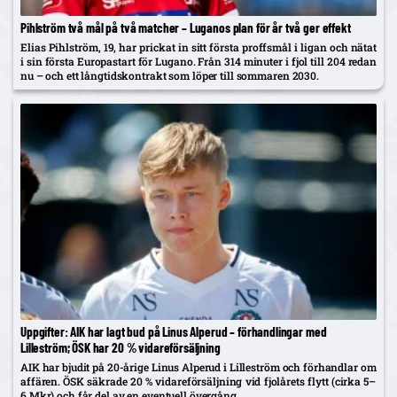
Pihlström två mål på två matcher – Luganos plan för år två ger effekt
Elias Pihlström, 19, har prickat in sitt första proffsmål i ligan och nätat
i sin första Europastart för Lugano. Från 314 minuter i fjol till 204 redan
nu – och ett långtidskontrakt som löper till sommaren 2030.
Uppgifter: AIK har lagt bud på Linus Alperud – förhandlingar med
Lilleström; ÖSK har 20 % vidareförsäljning
AIK har bjudit på 20-årige Linus Alperud i Lilleström och förhandlar om
affären. ÖSK säkrade 20 % vidareförsäljning vid fjolårets flytt (cirka 5–
6 Mkr) och får del av en eventuell övergång.