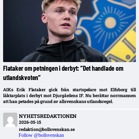
Flataker om petningen i derbyt: ”Det handlade om
utlandskvoten”
AIKs Erik Flataker gick från startspelare mot Elfsborg till
läktarplats i derbyt mot Djurgårdens IF. Nu berättar norrmannen
att han petades på grund av allsvenskans utlandsregel.
NYHETSREDAKTIONEN
2026-05-15
redaktion@bollsvenskan.se
Follow @bollsvenskan