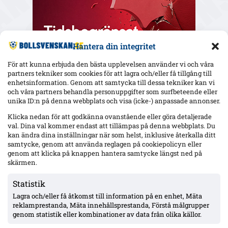
Hantera din integritet
För att kunna erbjuda den bästa upplevelsen använder vi och våra
partners tekniker som cookies för att lagra och/eller få tillgång till
enhetsinformation. Genom att samtycka till dessa tekniker kan vi
och våra partners behandla personuppgifter som surfbeteende eller
Senaste
unika ID:n på denna webbplats och visa (icke-) anpassade annonser.
Elfsborg slipper Elliot Stroud på Strandvallen – Wikström
Klicka nedan för att godkänna ovanstående eller göra detaljerade
varnar: ”Mjällbys styrka är kollektivet”
val. Dina val kommer endast att tillämpas på denna webbplats. Du
kan ändra dina inställningar när som helst, inklusive återkalla ditt
samtycke, genom att använda reglagen på cookiepolicyn eller
genom att klicka på knappen hantera samtycke längst ned på
AIK utan 13 spelare mot Örgryte – Hove avstängd, Ellingsen
och Papagiannopoulos skadade; Tomas ej matchklar
skärmen.
Statistik
Lagra och/eller få åtkomst till information på en enhet, Mäta
MFF:s Anton Höög med tre raka starter – Helstrup:
framtidsroll som åtta, kontrakt till 2030
reklamprestanda, Mäta innehållsprestanda, Förstå målgrupper
genom statistik eller kombinationer av data från olika källor.