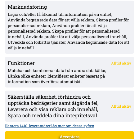
Marknadsföring
Pihlström två mål på två matcher – Luganos plan för år två ger
effekt
Lagra och/eller få åtkomst till information på en enhet,
Använda begränsade data för att välja reklam, Skapa profiler för
personaliserad reklam, Använda profiler för att välja
personaliserad reklam, Skapa profiler för att personaliserad
Uppgifter: Erzurumspor lägger lånebud på Ibrahim Diabaté –
innehåll, Använda profiler för att välja personaliserad innehåll,
GAIS-anfallaren under kontrakt till 2028
Utveckla och förbättra tjänster, Använda begränsade data för att
välja innehåll.
Funktioner
Alltid aktiv
ÖVERSIKT
Matchar och kombinerar data från andra datakällor,
Länka olika enheter, Identifierar enheter baserat på
Nyheter & Reportage
Spelarbetyg
information som överförs automatiskt.
Analyser
RSS
Säkerställa säkerhet, förhindra och
KONTAKT
upptäcka bedrägerier samt åtgärda fel,
Alltid aktiv
kontakt@bollsvenskan.se
Leverera och visa reklam och innehåll,
redaktionen@bollsvenskan.se
Spara och meddela dina integritetsval.
jobb@bollsvenskan.se
X (Twitter)
Hantera 1410-leverantörer
Läs mer om dessa syften
ÖVRIGT
Acceptera
Om Bollsvenskan