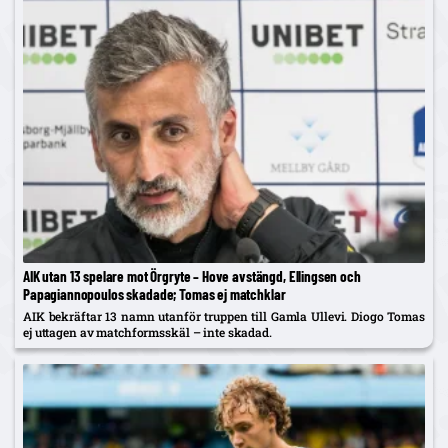
AIK utan 13 spelare mot Örgryte – Hove avstängd, Ellingsen och
Papagiannopoulos skadade; Tomas ej matchklar
AIK bekräftar 13 namn utanför truppen till Gamla Ullevi. Diogo Tomas
ej uttagen av matchformsskäl – inte skadad.