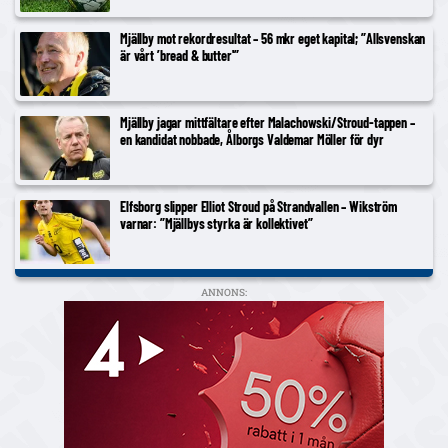
Mjällby mot rekordresultat – 56 mkr eget kapital; ”Allsvenskan
är vårt ’bread & butter'”
Mjällby jagar mittfältare efter Malachowski/Stroud-tappen –
en kandidat nobbade, Ålborgs Valdemar Möller för dyr
Elfsborg slipper Elliot Stroud på Strandvallen – Wikström
varnar: ”Mjällbys styrka är kollektivet”
ANNONS: