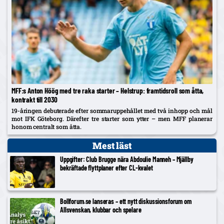
MFF:s Anton Höög med tre raka starter – Helstrup: framtidsroll som åtta,
kontrakt till 2030
19-åringen debuterade efter sommaruppehållet med två inhopp och mål
mot IFK Göteborg. Därefter tre starter som ytter – men MFF planerar
honom centralt som åtta.
Mest läst
Uppgifter: Club Brugge nära Abdoulie Manneh – Mjällby
bekräftade flyttplaner efter CL-kvalet
Bollforum.se lanseras – ett nytt diskussionsforum om
Allsvenskan, klubbar och spelare