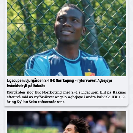
Ligacupen: Djurgården 2–1 IFK Norrköping – nyförvärvet Agbejoye
tvåmålsskytt på Kaknäs
Djurgården slog IFK Norrköping med 2–1 i Ligacupen Elit på Kaknäs
efter två mål av nyförvärvet Angelo Agbejoye i andra halvlek. IFK:s 19-
åring Kylian Seka reducerade sent.