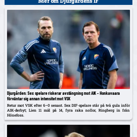
Mer om Djurgårdens IF
Djurgården: Sex spelare riskerar avstängning mot AIK – Honkavaara
förväntar sig annan intensitet mot VSK
Retur mot VSK efter 6–0 senast. Sex DIF-spelare står på två gula inför
AIK-derbyt; Lien 11 mål på 14, fyra raka nollor, Ringberg in från
Hönefoss.