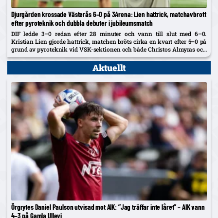
Djurgården krossade Västerås 6–0 på 3Arena: Lien hattrick, matchavbrott
efter pyroteknik och dubbla debuter i jubileumsmatch
DIF ledde 3–0 redan efter 28 minuter och vann till slut med 6–0.
Kristian Lien gjorde hattrick, matchen bröts cirka en kvart efter 5–0 på
grund av pyroteknik vid VSK-sektionen och både Christos Almyras och
16-årige Alexander Johansson fick göra...
Aktuellt
Örgrytes Daniel Paulson utvisad mot AIK: ”Jag träffar inte låret” – AIK vann
4–3 på Gamla Ullevi