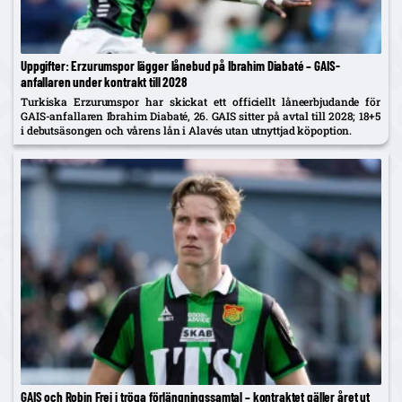
Uppgifter: Erzurumspor lägger lånebud på Ibrahim Diabaté – GAIS-
anfallaren under kontrakt till 2028
Turkiska Erzurumspor har skickat ett officiellt låneerbjudande för
GAIS-anfallaren Ibrahim Diabaté, 26. GAIS sitter på avtal till 2028; 18+5
i debutsäsongen och vårens lån i Alavés utan utnyttjad köpoption.
GAIS och Robin Frej i tröga förlängningssamtal – kontraktet gäller året ut