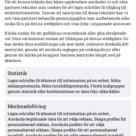
För att kunna erbjuda den bästa upplevelsen använder vi och våra
partners tekniker som cookies för att lagra och/eller få tillgång till
enhetsinformation. Genom att samtycka till dessa tekniker kan vi
och våra partners behandla personuppgifter som surfbeteende eller
unika ID:n på denna webbplats och visa (icke-) anpassade annonser.
Klicka nedan för att godkänna ovanstående eller göra detaljerade
val. Dina val kommer endast att tillämpas på denna webbplats. Du
kan ändra dina inställningar när som helst, inklusive återkalla ditt
samtycke, genom att använda reglagen på cookiepolicyn eller
genom att klicka på knappen hantera samtycke längst ned på
skärmen.
Statistik
Senaste
Lagra och/eller få åtkomst till information på en enhet, Mäta
Örgrytes Daniel Paulson utvisad mot AIK: ”Jag träffar inte
reklamprestanda, Mäta innehållsprestanda, Förstå målgrupper
låret” – AIK vann 4–3 på Gamla Ullevi
genom statistik eller kombinationer av data från olika källor.
Marknadsföring
Zadok Yohanna debuterade för Brighton – 30 min i 3–0 mot
Lagra och/eller få åtkomst till information på en enhet,
Roma, betyg 6,5/10
Använda begränsade data för att välja reklam, Skapa profiler för
personaliserad reklam, Använda profiler för att välja
personaliserad reklam, Skapa profiler för att personaliserad
Officiellt: Halmstads BK:s vänsterback Gustav Friberg klar för
innehåll, Använda profiler för att välja personaliserad innehåll,