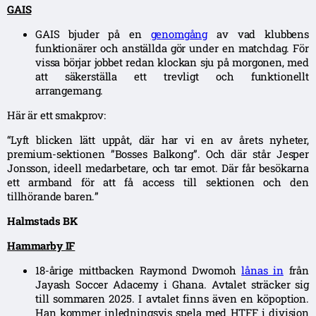
GAIS
GAIS bjuder på en
genomgång
av vad klubbens
funktionärer och anställda gör under en matchdag. För
vissa börjar jobbet redan klockan sju på morgonen, med
att säkerställa ett trevligt och funktionellt
arrangemang.
Här är ett smakprov:
“
Lyft blicken lätt uppåt, där har vi en av årets nyheter,
premium-sektionen ”Bosses Balkong”. Och där står Jesper
Jonsson, ideell medarbetare, och tar emot. Där får besökarna
ett armband för att få access till sektionen och den
tillhörande baren.
”
Halmstads BK
Hammarby IF
18-årige mittbacken Raymond Dwomoh
lånas in
från
Jayash Soccer Adacemy i Ghana. Avtalet sträcker sig
till sommaren 2025. I avtalet finns även en köpoption.
Han kommer inledningsvis spela med HTFF i division