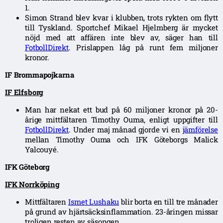
1.
Simon Strand blev kvar i klubben, trots rykten om flytt
till Tyskland. Sportchef Mikael Hjelmberg är mycket
nöjd med att affären inte blev av, säger han till
FotbollDirekt
. Prislappen låg på runt fem miljoner
kronor.
IF Brommapojkarna
IF Elfsborg
Man har nekat ett bud på 60 miljoner kronor på 20-
årige mittfältaren Timothy Ouma, enligt uppgifter till
FotbollDirekt
. Under maj månad gjorde vi en
jämförelse
mellan Timothy Ouma och IFK Göteborgs Malick
Yalcouyé.
IFK Göteborg
IFK Norrköping
Mittfältaren
Ismet Lushaku
blir borta en till tre månader
på grund av hjärtsäcksinflammation. 23-åringen missar
troligen resten av säsongen.