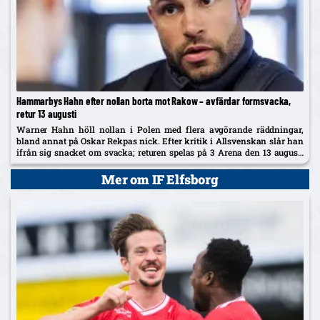
Hammarbys Hahn efter nollan borta mot Rakow – avfärdar formsvacka,
retur 13 augusti
Warner Hahn höll nollan i Polen med flera avgörande räddningar,
bland annat på Oskar Rekpas nick. Efter kritik i Allsvenskan slår han
ifrån sig snacket om svacka; returen spelas på 3 Arena den 13 augusti
och vinnaren går mot Žalgiris/Hajduk...
Mer om IF Elfsborg