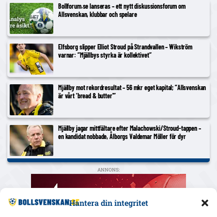
Bollforum.se lanseras – ett nytt diskussionsforum om
Allsvenskan, klubbar och spelare
Elfsborg slipper Elliot Stroud på Strandvallen – Wikström
varnar: ”Mjällbys styrka är kollektivet”
Mjällby mot rekordresultat – 56 mkr eget kapital; ”Allsvenskan
är vårt ’bread & butter'”
Mjällby jagar mittfältare efter Malachowski/Stroud-tappen –
en kandidat nobbade, Ålborgs Valdemar Möller för dyr
ANNONS:
Hantera din integritet