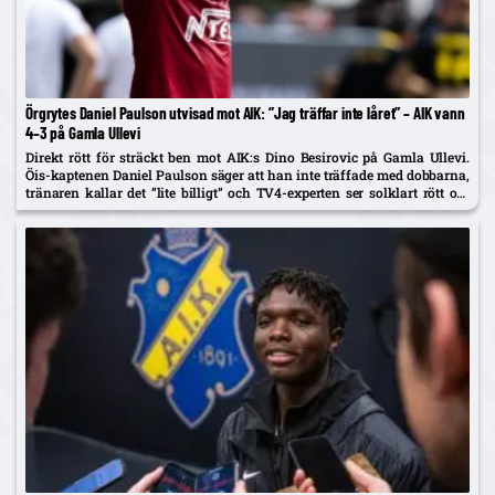
Örgrytes Daniel Paulson utvisad mot AIK: ”Jag träffar inte låret” – AIK vann
4–3 på Gamla Ullevi
Direkt rött för sträckt ben mot AIK:s Dino Besirovic på Gamla Ullevi.
Öis-kaptenen Daniel Paulson säger att han inte träffade med dobbarna,
tränaren kallar det ”lite billigt” och TV4-experten ser solklart rött om
det var träff.