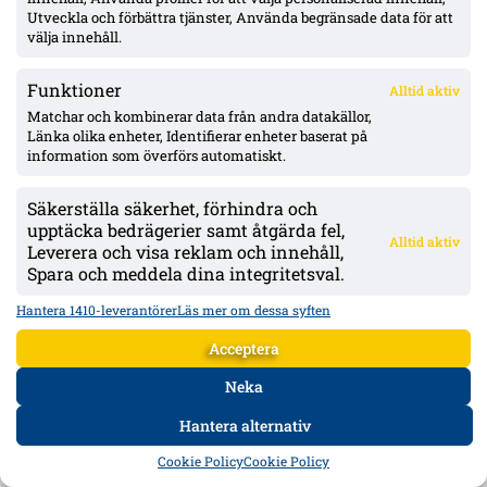
Kolding – kontrakt till sommaren 2029
Utveckla och förbättra tjänster, Använda begränsade data för att
välja innehåll.
Olsson bröt 38-matchers måltorka – sköt Elfsborgs 1–0 borta
Funktioner
Alltid aktiv
mot Mjällby
Matchar och kombinerar data från andra datakällor,
Länka olika enheter, Identifierar enheter baserat på
information som överförs automatiskt.
Officiellt: Samed Bazdar klar för Sint-Truidense – AIK-affären
sprack
Säkerställa säkerhet, förhindra och
upptäcka bedrägerier samt åtgärda fel,
Alltid aktiv
Leverera och visa reklam och innehåll,
Spara och meddela dina integritetsval.
ÖVERSIKT
Hantera 1410-leverantörer
Läs mer om dessa syften
Nyheter & Reportage
Acceptera
Spelarbetyg
Analyser
RSS
Neka
KONTAKT
Hantera alternativ
kontakt@bollsvenskan.se
redaktionen@bollsvenskan.se
HEM
DATA
FORUM
DELA
Cookie Policy
Cookie Policy
jobb@bollsvenskan.se