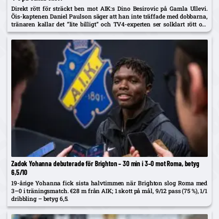
Direkt rött för sträckt ben mot AIK:s Dino Besirovic på Gamla Ullevi.
Öis-kaptenen Daniel Paulson säger att han inte träffade med dobbarna,
tränaren kallar det ”lite billigt” och TV4-experten ser solklart rött om
det var träff.
Zadok Yohanna debuterade för Brighton – 30 min i 3–0 mot Roma, betyg
6,5/10
19-årige Yohanna fick sista halvtimmen när Brighton slog Roma med
3–0 i träningsmatch. €28 m från AIK; 1 skott på mål, 9/12 pass (75 %), 1/1
dribbling – betyg 6,5.