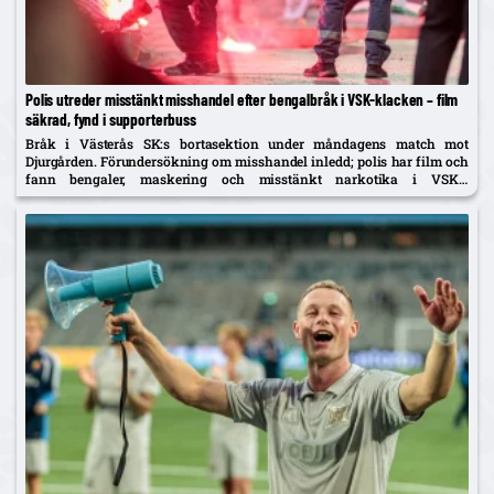
Polis utreder misstänkt misshandel efter bengalbråk i VSK-klacken – film
säkrad, fynd i supporterbuss
Bråk i Västerås SK:s bortasektion under måndagens match mot
Djurgården. Förundersökning om misshandel inledd; polis har film och
fann bengaler, maskering och misstänkt narkotika i VSK:s
supporterbuss – klubben tar avstånd.