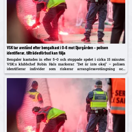
VSK tar avstånd efter bengalkast i 0–6 mot Djurgården – polisen
identifierar, tillträdesförbud kan följa
Bengaler kastades in efter 5–0 och stoppade spelet i cirka 15 minuter.
VSK:s klubbchef Robin Hals markerar: "Det är inte okej" – polisen
identifierar individer som riskerar arrangörsavstängning och
tillträdesförbud.