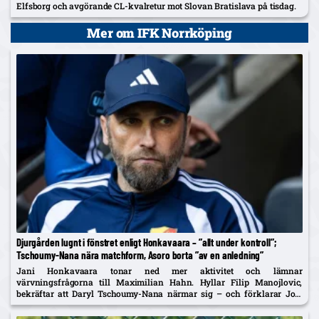
Elfsborg och avgörande CL-kvalretur mot Slovan Bratislava på tisdag.
Mer om IFK Norrköping
Djurgården lugnt i fönstret enligt Honkavaara – ”allt under kontroll”;
Tschoumy-Nana nära matchform, Asoro borta ”av en anledning”
Jani Honkavaara tonar ned mer aktivitet och lämnar
värvningsfrågorna till Maximilian Hahn. Hyllar Filip Manojlovic,
bekräftar att Daryl Tschoumy-Nana närmar sig – och förklarar Joel
Asoros frånvaro med att han är borta "av en anledning".