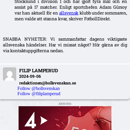
Stocksund i division 1 och har gjort fyra mål och en
assist på 17 matcher. Enligt sportchefen Adam Gürsoy
var han aktuell för en
allsvensk
klubb under sommaren,
men valde att stanna kvar, skriver FotbollDirekt.
SNABBA NYHETER: Vi sammanfattar dagens viktigaste
allsvenska händelser. Har vi missat något? Hör gärna av dig
via kontaktuppgifterna nedan.
FILIP LAMPERUD
2024-09-06
redaktionen@bollsvenskan.se
Follow @bollsvenskan
Follow @filiplamperud
ANNONS: