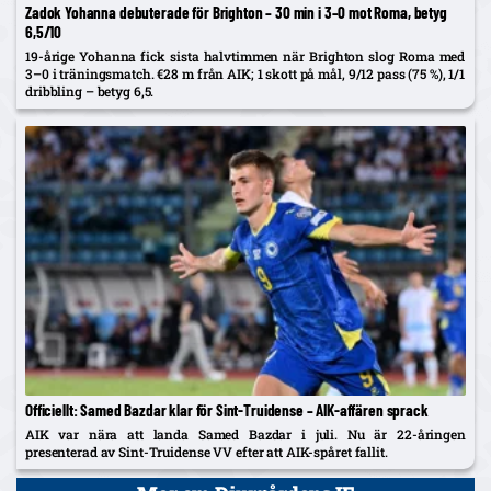
Zadok Yohanna debuterade för Brighton – 30 min i 3–0 mot Roma, betyg
6,5/10
19-årige Yohanna fick sista halvtimmen när Brighton slog Roma med
3–0 i träningsmatch. €28 m från AIK; 1 skott på mål, 9/12 pass (75 %), 1/1
dribbling – betyg 6,5.
Officiellt: Samed Bazdar klar för Sint-Truidense – AIK-affären sprack
AIK var nära att landa Samed Bazdar i juli. Nu är 22-åringen
presenterad av Sint-Truidense VV efter att AIK-spåret fallit.