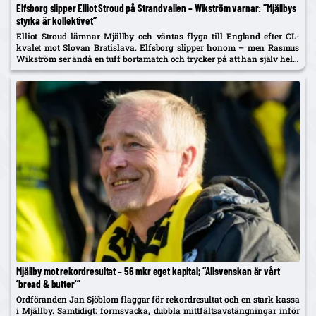
Elfsborg slipper Elliot Stroud på Strandvallen – Wikström varnar: ”Mjällbys
styrka är kollektivet”
Elliot Stroud lämnar Mjällby och väntas flyga till England efter CL-
kvalet mot Slovan Bratislava. Elfsborg slipper honom – men Rasmus
Wikström ser ändå en tuff bortamatch och trycker på att han själv helst
spelar mittback.
Mjällby mot rekordresultat – 56 mkr eget kapital; ”Allsvenskan är vårt
’bread & butter'”
Ordföranden Jan Sjöblom flaggar för rekordresultat och en stark kassa
i Mjällby. Samtidigt: formsvacka, dubbla mittfältsavstängningar inför