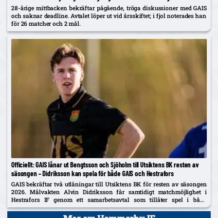
28-årige mittbacken bekräftar pågående, tröga diskussioner med GAIS
och saknar deadline. Avtalet löper ut vid årsskiftet; i fjol noterades han
för 26 matcher och 2 mål.
Officiellt: GAIS lånar ut Bengtsson och Sjöholm till Utsiktens BK resten av
säsongen – Didriksson kan spela för både GAIS och Hestrafors
GAIS bekräftar två utlåningar till Utsiktens BK för resten av säsongen
2026. Målvakten Alvin Didriksson får samtidigt matchmöjlighet i
Hestrafors IF genom ett samarbetsavtal som tillåter spel i båda
klubbarna.
Mer om Hammarby IF