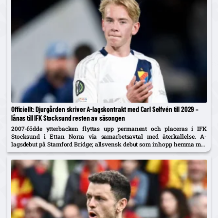
Officiellt: Djurgården skriver A-lagskontrakt med Carl Selfvén till 2029 –
lånas till IFK Stocksund resten av säsongen
2007-födde ytterbacken flyttas upp permanent och placeras i IFK
Stocksund i Ettan Norra via samarbetsavtal med återkallelse. A-
lagsdebut på Stamford Bridge; allsvensk debut som inhopp hemma mot
Brommapojkarna i år.