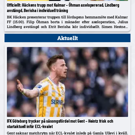
Officiellt: Häckens trupp mot Kalmar – Öhman axelopererad, Lindberg
avstängd, Berisha i individuell träning
BK Häcken presenterar truppen till lördagens hemmamöte med Kalmar
FF (15.00). Filip Öhman borta i månader efter axeloperation, Julius
Lindberg avstängd och Etrit Berisha kör individuellt. Simen Hestnes,
30, hyllas efter hemmadebuten mot AIK.
Aktuellt
IFK Göteborg trycker på säsongsfördel mot Gent – Heintz frisk och
startaktuell inför ECL-kvalet
Gent saknar matchrytm när ECL-kvalet inleds på Gamla Ullevi i kväll.