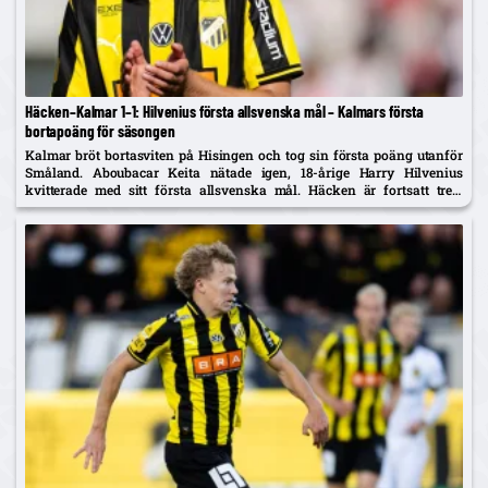
Häcken–Kalmar 1–1: Hilvenius första allsvenska mål – Kalmars första
bortapoäng för säsongen
Kalmar bröt bortasviten på Hisingen och tog sin första poäng utanför
Småland. Aboubacar Keita nätade igen, 18-årige Harry Hilvenius
kvitterade med sitt första allsvenska mål. Häcken är fortsatt trea,
Kalmar kliver upp på tionde plats.