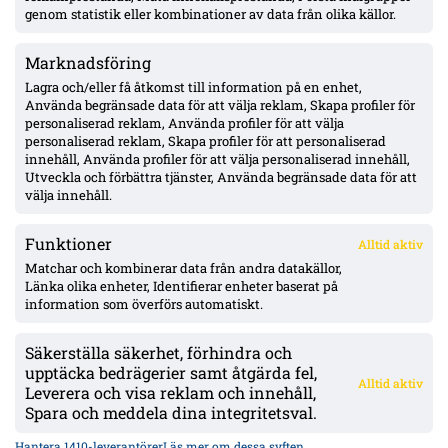
genom statistik eller kombinationer av data från olika källor.
Marknadsföring
Filling bekräftar förlängningsvilja med AIK – nobbade England
enligt Aftonbladet
Lagra och/eller få åtkomst till information på en enhet,
Använda begränsade data för att välja reklam, Skapa profiler för
personaliserad reklam, Använda profiler för att välja
personaliserad reklam, Skapa profiler för att personaliserad
Thern trycker på målvaktsvärvning i Mjällby – ifrågasätter
innehåll, Använda profiler för att välja personaliserad innehåll,
Wallinder: ”inte tillräckligt bra för ett topplag”
Utveckla och förbättra tjänster, Använda begränsade data för att
välja innehåll.
Funktioner
Alltid aktiv
ÖVERSIKT
Matchar och kombinerar data från andra datakällor,
Länka olika enheter, Identifierar enheter baserat på
Nyheter & Reportage
Spelarbetyg
information som överförs automatiskt.
Analyser
RSS
Säkerställa säkerhet, förhindra och
KONTAKT
upptäcka bedrägerier samt åtgärda fel,
Alltid aktiv
kontakt@bollsvenskan.se
Leverera och visa reklam och innehåll,
redaktionen@bollsvenskan.se
Spara och meddela dina integritetsval.
jobb@bollsvenskan.se
X (Twitter)
Hantera 1410-leverantörer
Läs mer om dessa syften