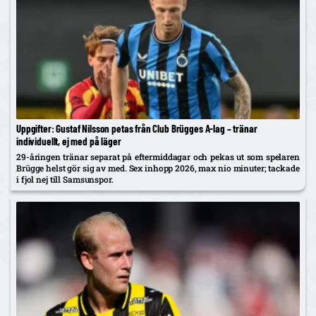
Uppgifter: Gustaf Nilsson petas från Club Brügges A-lag – tränar
individuellt, ej med på läger
29-åringen tränar separat på eftermiddagar och pekas ut som spelaren
Brügge helst gör sig av med. Sex inhopp 2026, max nio minuter; tackade
i fjol nej till Samsunspor.