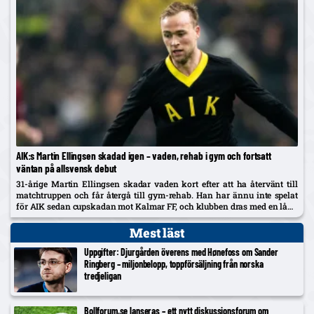
AIK:s Martin Ellingsen skadad igen – vaden, rehab i gym och fortsatt
väntan på allsvensk debut
31-årige Martin Ellingsen skadar vaden kort efter att ha återvänt till
matchtruppen och får återgå till gym-rehab. Han har ännu inte spelat
för AIK sedan cupskadan mot Kalmar FF, och klubben dras med en lång
skadelista som nu också utreds...
Mest läst
Uppgifter: Djurgården överens med Hønefoss om Sander
Ringberg – miljonbelopp, toppförsäljning från norska
tredjeligan
Bollforum.se lanseras – ett nytt diskussionsforum om