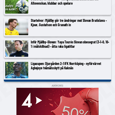
Allsvenskan, klubbar och spelare
Startelvor: Mjällby gör tre ändringar mot Slovan Bratislava –
Kjear, Gustafson och Granath in
Inför Mjällby–Slovan: Yaya Tourés Slovan obesegrat (3–1–0, 10–
1 i målskillnad) – åtta raka ligatitlar
Ligacupen: Djurgården 2–1 IFK Norrköping – nyförvärvet
Agbejoye tvåmålsskytt på Kaknäs
ANNONS: