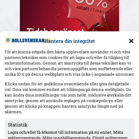
Hantera din integritet
För att kunna erbjuda den bästa upplevelsen använder vi och våra
partners tekniker som cookies för att lagra och/eller få tillgång till
enhetsinformation. Genom att samtycka till dessa tekniker kan vi
och våra partners behandla personuppgifter som surfbeteende eller
Senaste
unika ID:n på denna webbplats och visa (icke-) anpassade annonser.
IFK Göteborg trycker på säsongsfördel mot Gent – Heintz frisk
Klicka nedan för att godkänna ovanstående eller göra detaljerade
och startaktuell inför ECL-kvalet
val. Dina val kommer endast att tillämpas på denna webbplats. Du
kan ändra dina inställningar när som helst, inklusive återkalla ditt
samtycke, genom att använda reglagen på cookiepolicyn eller
genom att klicka på knappen hantera samtycke längst ned på
Officiellt: Djurgården lånar ut Leon Hien till Tromsö IL – sex
månader
skärmen.
Statistik
Lagra och/eller få åtkomst till information på en enhet, Mäta
AIK:s Martin Ellingsen skadad igen – vaden, rehab i gym och
fortsatt väntan på allsvensk debut
reklamprestanda, Mäta innehållsprestanda, Förstå målgrupper