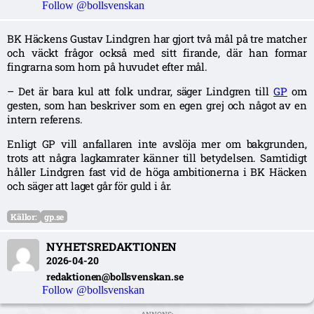
Follow @bollsvenskan
BK Häckens Gustav Lindgren har gjort två mål på tre matcher
och väckt frågor också med sitt firande, där han formar
fingrarna som horn på huvudet efter mål.
– Det är bara kul att folk undrar, säger Lindgren till
GP
om
gesten, som han beskriver som en egen grej och något av en
intern referens.
Enligt GP vill anfallaren inte avslöja mer om bakgrunden,
trots att några lagkamrater känner till betydelsen. Samtidigt
håller Lindgren fast vid de höga ambitionerna i BK Häcken
och säger att laget går för guld i år.
Källor:
gp.se
NYHETSREDAKTIONEN
2026-04-20
redaktionen@bollsvenskan.se
Follow @bollsvenskan