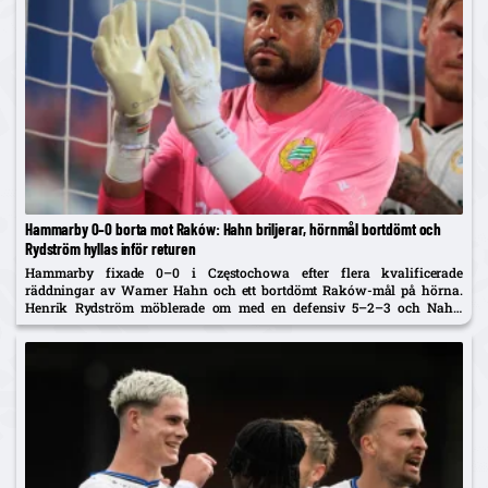
Hammarby 0–0 borta mot Raków: Hahn briljerar, hörnmål bortdömt och
Rydström hyllas inför returen
Hammarby fixade 0–0 i Częstochowa efter flera kvalificerade
räddningar av Warner Hahn och ett bortdömt Raków-mål på hörna.
Henrik Rydström möblerade om med en defensiv 5–2–3 och Nahir
Besara som falsk nia – och får beröm av spelarna. Returen spelas...