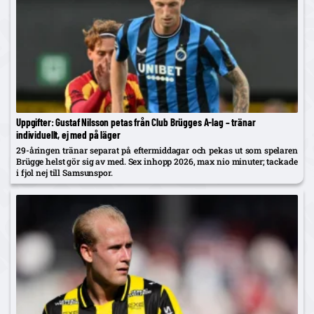
Uppgifter: Gustaf Nilsson petas från Club Brügges A-lag – tränar
individuellt, ej med på läger
29-åringen tränar separat på eftermiddagar och pekas ut som spelaren
Brügge helst gör sig av med. Sex inhopp 2026, max nio minuter; tackade
i fjol nej till Samsunspor.