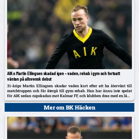
AIK:s Martin Ellingsen skadad igen – vaden, rehab i gym och fortsatt
väntan på allsvensk debut
31-årige Martin Ellingsen skadar vaden kort efter att ha återvänt till
matchtruppen och får återgå till gym-rehab. Han har ännu inte spelat
för AIK sedan cupskadan mot Kalmar FF, och klubben dras med en lång
skadelista som nu också utreds...
Mer om BK Häcken