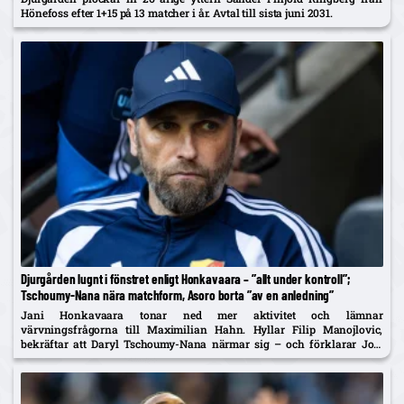
Hönefoss efter 1+15 på 13 matcher i år. Avtal till sista juni 2031.
Djurgården lugnt i fönstret enligt Honkavaara – ”allt under kontroll”;
Tschoumy-Nana nära matchform, Asoro borta ”av en anledning”
Jani Honkavaara tonar ned mer aktivitet och lämnar
värvningsfrågorna till Maximilian Hahn. Hyllar Filip Manojlovic,
bekräftar att Daryl Tschoumy-Nana närmar sig – och förklarar Joel
Asoros frånvaro med att han är borta "av en anledning".