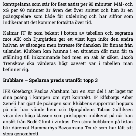
kantspelarna som står för flest assist per 90 minuter. Mål- och
xG per 90 minuter är även det över snittet och han är en
poängspelare som både får utdelning och har siffror som
indikerar att det kommer fortsätta över tid.
Kalmar FF är som bekant i botten av tabellen och segrarna
mot AIK och Djurgården ger ett visst lugn inför den andra
halvan av säsongen men intresse för dansken lär finnas från
utlandet. Klubben kan hamna i en situation där man får ta
ställning till inkommande bud men en sak är säker, Jacob
Trenskow ska värderas högt oavsett var i tabellen man
befinner sig.
Bubblare – Spelarna precis utanför topp 3
IFK Göteborgs Paulos Abraham har en stor del i att laget tar
sina poäng i kampen om nytt kontrakt. IF Elfsborgs Arber
Zeneli har gjort de poängen som klubbens supportrar hoppats
på när han vände hem och Djurgårdens Tobias Gulliksen
visar den höga klassen som prislappen indikerat på när han
anslöt från Bodö Glimt i vintras. Den stora bubblaren på listan
blir däremot Hammarbys Bazoumana Touré som har fått sitt
stora genombrott.