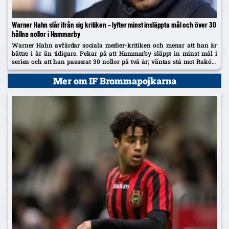
Warner Hahn slår ifrån sig kritiken – lyfter minst insläppta mål och över 30
hållna nollor i Hammarby
Warner Hahn avfärdar sociala medier-kritiken och menar att han är
bättre i år än tidigare. Pekar på att Hammarby släppt in minst mål i
serien och att han passerat 30 nollor på två år; väntas stå mot Raków
på torsdag.
Mer om IF Brommapojkarna