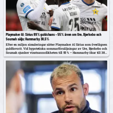
Playmaker AI: Sirius 89% guldchans – 55% även om Ure, Bjerkebo och
Soumah säljs; Hammarby 38,5%
Efter en miljon simuleringar sätter Playmaker AI Sirius som överlägsen
guldfavorit. Vid hypotetiska sommarförsäljningar av Ure, Bjerkebo och
Soumah sjunker vinstsannolikheten till 55 % – Hammarby ökar till 38,5
%.