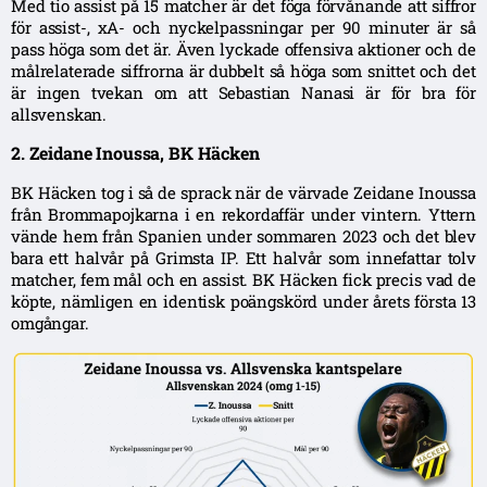
Med tio assist på 15 matcher är det föga förvånande att siffror
för assist-, xA- och nyckelpassningar per 90 minuter är så
pass höga som det är. Även lyckade offensiva aktioner och de
målrelaterade siffrorna är dubbelt så höga som snittet och det
är ingen tvekan om att Sebastian Nanasi är för bra för
allsvenskan.
2. Zeidane Inoussa, BK Häcken
BK Häcken tog i så de sprack när de värvade Zeidane Inoussa
från Brommapojkarna i en rekordaffär under vintern. Yttern
vände hem från Spanien under sommaren 2023 och det blev
bara ett halvår på Grimsta IP. Ett halvår som innefattar tolv
matcher, fem mål och en assist. BK Häcken fick precis vad de
köpte, nämligen en identisk poängskörd under årets första 13
omgångar.