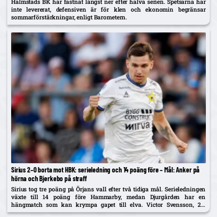
Halmstads BK har fastnat längst ner efter halva serien. Spetsarna har
inte levererat, defensiven är för klen och ekonomin begränsar
sommarförstärkningar, enligt Barometern.
Sirius 2–0 borta mot HBK: serieledning och 14 poäng före – Mål: Anker på
hörna och Bjerkebo på straff
Sirius tog tre poäng på Örjans vall efter två tidiga mål. Serieledningen
växte till 14 poäng före Hammarby, medan Djurgården har en
hängmatch som kan krympa gapet till elva. Victor Svensson, 20,
startade centralt i Melker Heiers frånvaro.