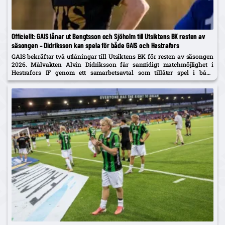
Officiellt: GAIS lånar ut Bengtsson och Sjöholm till Utsiktens BK resten av
säsongen – Didriksson kan spela för både GAIS och Hestrafors
GAIS bekräftar två utlåningar till Utsiktens BK för resten av säsongen
2026. Målvakten Alvin Didriksson får samtidigt matchmöjlighet i
Hestrafors IF genom ett samarbetsavtal som tillåter spel i båda
klubbarna.