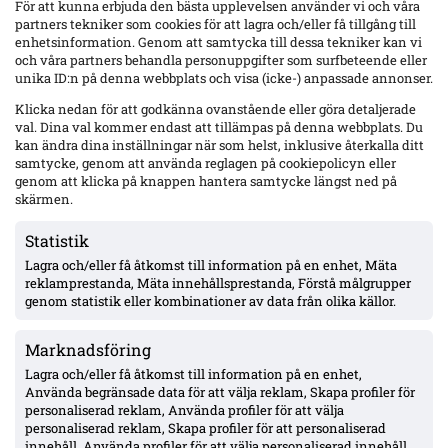
För att kunna erbjuda den bästa upplevelsen använder vi och våra
partners tekniker som cookies för att lagra och/eller få tillgång till
Elfsborg bryter sviten – 2–1 mot MFF ger Helstrups första förlust; akut
enhetsinformation. Genom att samtycka till dessa tekniker kan vi
ytterbehov och defensiva frågetecken i Malmö
och våra partners behandla personuppgifter som surfbeteende eller
Elfsborg tog första segern på åtta matcher via 2–1 mot Malmö FF.
unika ID:n på denna webbplats och visa (icke-) anpassade annonser.
Fotbollskanalen pekar ut MFF:s akuta ytterbrist och sårbara
omställningsförsvar efter matchen.
Klicka nedan för att godkänna ovanstående eller göra detaljerade
val. Dina val kommer endast att tillämpas på denna webbplats. Du
Mer om IFK Göteborg
kan ändra dina inställningar när som helst, inklusive återkalla ditt
samtycke, genom att använda reglagen på cookiepolicyn eller
genom att klicka på knappen hantera samtycke längst ned på
skärmen.
Statistik
Lagra och/eller få åtkomst till information på en enhet, Mäta
reklamprestanda, Mäta innehållsprestanda, Förstå målgrupper
genom statistik eller kombinationer av data från olika källor.
Marknadsföring
Lagra och/eller få åtkomst till information på en enhet,
Använda begränsade data för att välja reklam, Skapa profiler för
personaliserad reklam, Använda profiler för att välja
personaliserad reklam, Skapa profiler för att personaliserad
innehåll, Använda profiler för att välja personaliserad innehåll,
IFK Göteborg 0–1 mot Gent: Goores firande utlöste bråk – VAR-ilska och