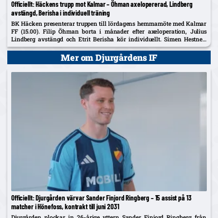
Officiellt: Häckens trupp mot Kalmar – Öhman axelopererad, Lindberg
avstängd, Berisha i individuell träning
BK Häcken presenterar truppen till lördagens hemmamöte med Kalmar
FF (15.00). Filip Öhman borta i månader efter axeloperation, Julius
Lindberg avstängd och Etrit Berisha kör individuellt. Simen Hestnes,
30, hyllas efter hemmadebuten mot AIK.
Mer om Djurgårdens IF
Officiellt: Djurgården värvar Sander Finjord Ringberg – 15 assist på 13
matcher i Hönefoss, kontrakt till juni 2031
Djurgården plockar in 26-årige yttern Sander Finjord Ringberg från