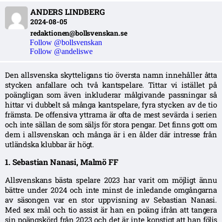
ANDERS LINDBERG
2024-08-05
redaktionen@bollsvenskan.se
Follow @bollsvenskan
Follow @andeliswe
Den allsvenska skytteligans tio översta namn innehåller åtta
stycken anfallare och två kantspelare. Tittar vi istället på
poängligan som även inkluderar målgivande passningar så
hittar vi dubbelt så många kantspelare, fyra stycken av de tio
främsta. De offensiva yttrarna är ofta de mest sevärda i serien
och inte sällan de som säljs för stora pengar. Det finns gott om
dem i allsvenskan och många är i en ålder där intresse från
utländska klubbar är högt.
1. Sebastian Nanasi, Malmö FF
Allsvenskans bästa spelare 2023 har varit om möjligt ännu
bättre under 2024 och inte minst de inledande omgångarna
av säsongen var en stor uppvisning av Sebastian Nanasi.
Med sex mål och tio assist är han en poäng ifrån att tangera
sin poängskörd från 2023 och det är inte konstigt att han följs