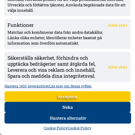
Utveckla och förbättra tjänster, Använda begränsade data för att
heta scener inför returen
välja innehåll.
Blåvitt föll med 0–1 hemma mot Gent i första mötet i Conference
League-kvalets tredje runda. Hyllarion Goores segermål och firande
framför hemmaklacken triggade tumult, med varningar och kastade
Funktioner
Alltid aktiv
föremål. Efter paus rasade IFK-spelare mot en tidig avblåsning trots
VAR –...
Matchar och kombinerar data från andra datakällor,
Länka olika enheter, Identifierar enheter baserat på
information som överförs automatiskt.
Säkerställa säkerhet, förhindra och
upptäcka bedrägerier samt åtgärda fel,
Alltid aktiv
Leverera och visa reklam och innehåll,
Spara och meddela dina integritetsval.
Hantera 1410-leverantörer
Läs mer om dessa syften
Acceptera
IFK Göteborg trycker på säsongsfördel mot Gent – Heintz frisk och
Neka
startaktuell inför ECL-kvalet
Gent saknar matchrytm när ECL-kvalet inleds på Gamla Ullevi i kväll.
Hantera alternativ
Tobias Heintz känner sig fräsch efter ljumskbekymmer och väntas
starta.
HEM
DATA
FORUM
DELA
Cookie Policy
Cookie Policy