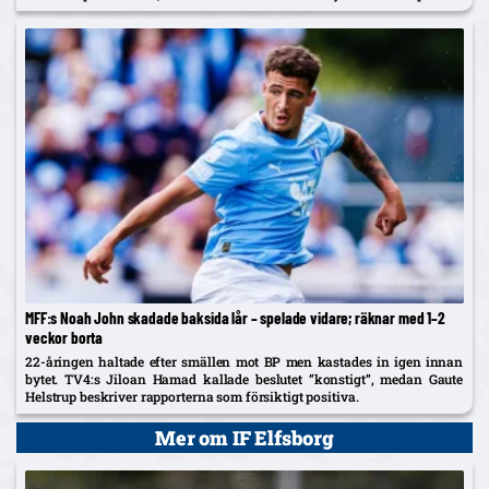
Spendler innan bluffen avslöjades.
MFF:s Noah John skadade baksida lår – spelade vidare; räknar med 1–2
veckor borta
22-åringen haltade efter smällen mot BP men kastades in igen innan
bytet. TV4:s Jiloan Hamad kallade beslutet ”konstigt”, medan Gaute
Helstrup beskriver rapporterna som försiktigt positiva.
Mer om IF Elfsborg