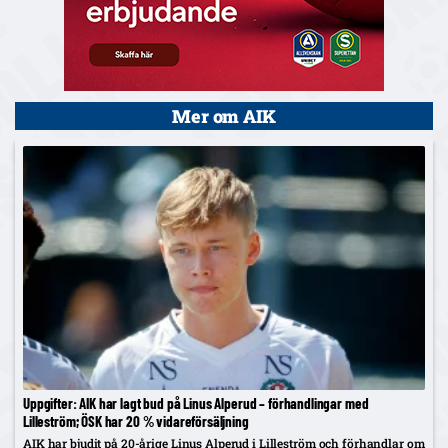
Mer om AIK
Uppgifter: AIK har lagt bud på Linus Alperud – förhandlingar med
Lilleström; ÖSK har 20 % vidareförsäljning
AIK har bjudit på 20-årige Linus Alperud i Lilleström och förhandlar om