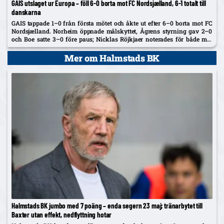
GAIS utslaget ur Europa – föll 6-0 borta mot FC Nordsjælland, 6-1 totalt till
danskarna
GAIS tappade 1–0 från första mötet och åkte ut efter 6–0 borta mot FC
Nordsjælland. Norheim öppnade målskyttet, Ågrens styrning gav 2–0
och Boe satte 3–0 före paus; Nicklas Röjkjaer noterades för både mål
och assist.
Mer om Halmstads BK
Halmstads BK jumbo med 7 poäng – enda segern 23 maj; tränarbytet till
Baxter utan effekt, nedflyttning hotar