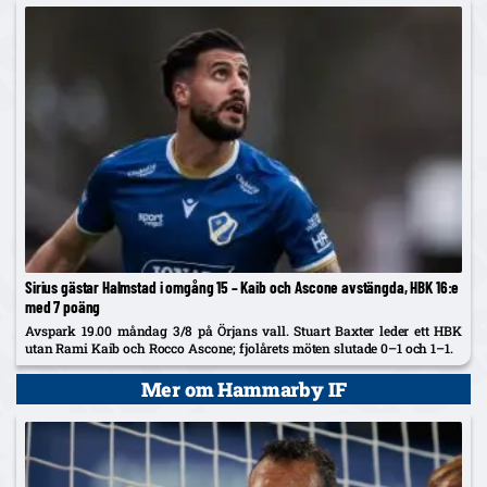
Sirius gästar Halmstad i omgång 15 – Kaib och Ascone avstängda, HBK 16:e
med 7 poäng
Avspark 19.00 måndag 3/8 på Örjans vall. Stuart Baxter leder ett HBK
utan Rami Kaib och Rocco Ascone; fjolårets möten slutade 0–1 och 1–1.
Mer om Hammarby IF