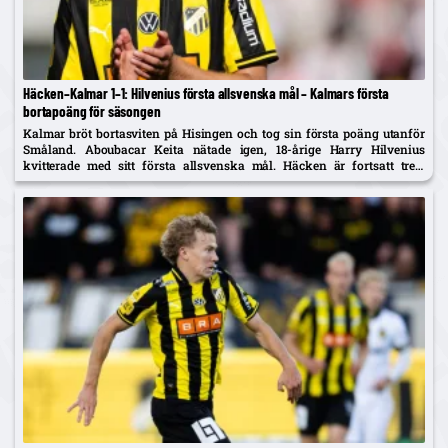
Häcken–Kalmar 1–1: Hilvenius första allsvenska mål – Kalmars första
bortapoäng för säsongen
Kalmar bröt bortasviten på Hisingen och tog sin första poäng utanför
Småland. Aboubacar Keita nätade igen, 18-årige Harry Hilvenius
kvitterade med sitt första allsvenska mål. Häcken är fortsatt trea,
Kalmar kliver upp på tionde plats.