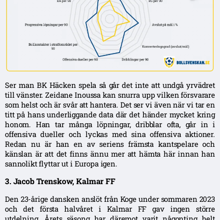
Ser man BK Häcken spela så går det inte att undgå yrvädret
till vänster. Zeidane Inoussa kan snurra upp vilken försvarare
som helst och är svår att hantera. Det ser vi även när vi tar en
titt på hans underliggande data där det händer mycket kring
honom. Han tar många löpningar, dribblar ofta, går in i
offensiva dueller och lyckas med sina offensiva aktioner.
Redan nu är han en av seriens främsta kantspelare och
känslan är att det finns ännu mer att hämta här innan han
sannolikt flyttar ut i Europa igen.
3. Jacob Trenskow, Kalmar FF
Den 23-årige dansken anslöt från Koge under sommaren 2023
och det första halvåret i Kalmar FF gav ingen större
utdelning. Årets säsong har däremot varit någonting helt