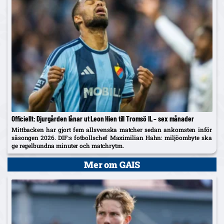
Officiellt: Djurgården lånar ut Leon Hien till Tromsö IL – sex månader
Mittbacken har gjort fem allsvenska matcher sedan ankomsten inför
säsongen 2026. DIF:s fotbollschef Maximilian Hahn: miljöombyte ska
ge regelbundna minuter och matchrytm.
Mer om GAIS