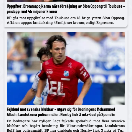
Uppgifter: Brommapojkarna nära försäljning av Sion Oppong till Toulouse –
prislapp runt 45 miljoner kronor
BP går mot uppgörelse med Toulouse om 18-årige yttern Sion Oppong.
Affären uppges landa kring 45 miljoner kronor, enligt Expressen.
Fejkbud mot svenska klubbar – utgav sig för Groningens Mohammed
Allach; Landskrona polisanmäler, Norrby fick 3 mkr-bud på Spendler
En bedragare har nyligen lagt fejkade spelarbud mot flera svenska
klubbar och begärt betalning för läkarundersökningar. Landskrona
BoIS har polisanmält, BP har drabbats och Norrby fick 3 mkr på Ture