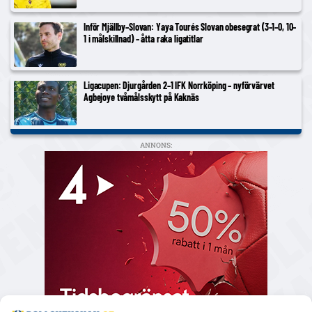
Inför Mjällby–Slovan: Yaya Tourés Slovan obesegrat (3–1–0, 10–
1 i målskillnad) – åtta raka ligatitlar
Ligacupen: Djurgården 2–1 IFK Norrköping – nyförvärvet
Agbejoye tvåmålsskytt på Kaknäs
ANNONS: