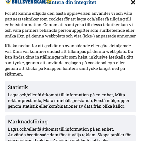
Hantera din integritet
För att kunna erbjuda den bästa upplevelsen använder vi och våra
partners tekniker som cookies för att lagra och/eller få tillgång till
enhetsinformation. Genom att samtycka till dessa tekniker kan vi
och våra partners behandla personuppgifter som surfbeteende eller
Senaste
unika ID:n på denna webbplats och visa (icke-) anpassade annonser.
IFK Göteborg trycker på säsongsfördel mot Gent – Heintz frisk
Klicka nedan för att godkänna ovanstående eller göra detaljerade
och startaktuell inför ECL-kvalet
val. Dina val kommer endast att tillämpas på denna webbplats. Du
kan ändra dina inställningar när som helst, inklusive återkalla ditt
samtycke, genom att använda reglagen på cookiepolicyn eller
genom att klicka på knappen hantera samtycke längst ned på
Officiellt: Djurgården lånar ut Leon Hien till Tromsö IL – sex
månader
skärmen.
Statistik
Lagra och/eller få åtkomst till information på en enhet, Mäta
AIK:s Martin Ellingsen skadad igen – vaden, rehab i gym och
fortsatt väntan på allsvensk debut
reklamprestanda, Mäta innehållsprestanda, Förstå målgrupper
genom statistik eller kombinationer av data från olika källor.
Marknadsföring
Filling bekräftar förlängningsvilja med AIK – nobbade England
enligt Aftonbladet
Lagra och/eller få åtkomst till information på en enhet,
Använda begränsade data för att välja reklam, Skapa profiler för
personaliserad reklam, Använda profiler för att välja