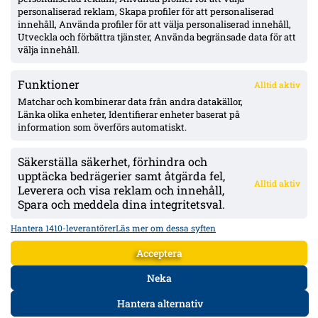
personaliserad reklam, Skapa profiler för att personaliserad
Thern trycker på målvaktsvärvning i Mjällby – ifrågasätter
innehåll, Använda profiler för att välja personaliserad innehåll,
Wallinder: ”inte tillräckligt bra för ett topplag”
Utveckla och förbättra tjänster, Använda begränsade data för att
välja innehåll.
Funktioner
Alltid aktiv
ÖVERSIKT
Matchar och kombinerar data från andra datakällor,
Länka olika enheter, Identifierar enheter baserat på
Nyheter & Reportage
Spelarbetyg
information som överförs automatiskt.
Analyser
RSS
Säkerställa säkerhet, förhindra och
KONTAKT
upptäcka bedrägerier samt åtgärda fel,
Alltid aktiv
kontakt@bollsvenskan.se
Leverera och visa reklam och innehåll,
redaktionen@bollsvenskan.se
Spara och meddela dina integritetsval.
jobb@bollsvenskan.se
X (Twitter)
Hantera 1410-leverantörer
Läs mer om dessa syften
ÖVRIGT
Acceptera
Om Bollsvenskan
Annonsera
Neka
VILLKOR & POLICIES
Hantera alternativ
Användarvillkor
Personuppgiftspolicy