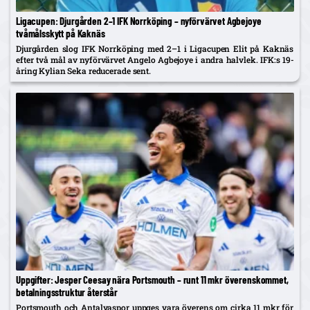
Ligacupen: Djurgården 2–1 IFK Norrköping – nyförvärvet Agbejoye
tvåmålsskytt på Kaknäs
Djurgården slog IFK Norrköping med 2–1 i Ligacupen Elit på Kaknäs
efter två mål av nyförvärvet Angelo Agbejoye i andra halvlek. IFK:s 19-
åring Kylian Seka reducerade sent.
Uppgifter: Jesper Ceesay nära Portsmouth – runt 11 mkr överenskommet,
betalningsstruktur återstår
Portsmouth och Antalyaspor uppges vara överens om cirka 11 mkr för