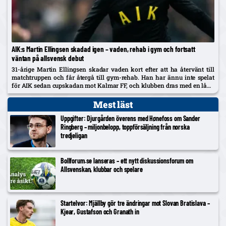
AIK:s Martin Ellingsen skadad igen – vaden, rehab i gym och fortsatt
väntan på allsvensk debut
31-årige Martin Ellingsen skadar vaden kort efter att ha återvänt till
matchtruppen och får återgå till gym-rehab. Han har ännu inte spelat
för AIK sedan cupskadan mot Kalmar FF, och klubben dras med en lång
skadelista som nu också utreds...
Mest läst
Uppgifter: Djurgården överens med Hønefoss om Sander
Ringberg – miljonbelopp, toppförsäljning från norska
tredjeligan
Bollforum.se lanseras – ett nytt diskussionsforum om
Allsvenskan, klubbar och spelare
Startelvor: Mjällby gör tre ändringar mot Slovan Bratislava –
Kjear, Gustafson och Granath in