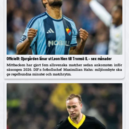
Officiellt: Djurgården lånar ut Leon Hien till Tromsö IL – sex månader
Mittbacken har gjort fem allsvenska matcher sedan ankomsten inför
säsongen 2026. DIF:s fotbollschef Maximilian Hahn: miljöombyte ska
ge regelbundna minuter och matchrytm.