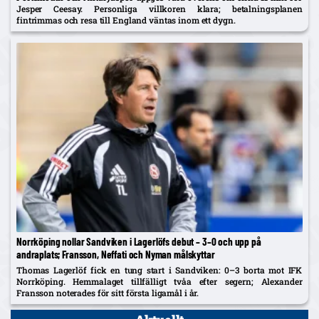
Jesper Ceesay. Personliga villkoren klara; betalningsplanen
fintrimmas och resa till England väntas inom ett dygn.
Norrköping nollar Sandviken i Lagerlöfs debut – 3–0 och upp på
andraplats; Fransson, Neffati och Nyman målskyttar
Thomas Lagerlöf fick en tung start i Sandviken: 0–3 borta mot IFK
Norrköping. Hemmalaget tillfälligt tvåa efter segern; Alexander
Fransson noterades för sitt första ligamål i år.