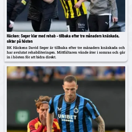
Häcken: Seger klar med rehab – tillbaka efter tre månaders knäskada,
siktar på hösten
BK Häckens David Seger är tillbaka efter tre månaders knäskada och
har avslutat rehabiliteringen. Mittfältaren vände åter i somras och går
in i hösten för att bidra direkt.