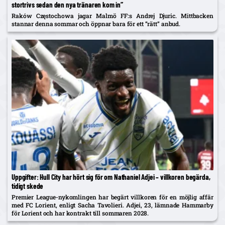
stortrivs sedan den nya tränaren kom in”
Raków Częstochowa jagar Malmö FF:s Andrej Djuric. Mittbacken
stannar denna sommar och öppnar bara för ett ”rätt” anbud.
Uppgifter: Hull City har hört sig för om Nathaniel Adjei – villkoren begärda,
tidigt skede
Premier League-nykomlingen har begärt villkoren för en möjlig affär
med FC Lorient, enligt Sacha Tavolieri. Adjei, 23, lämnade Hammarby
för Lorient och har kontrakt till sommaren 2028.