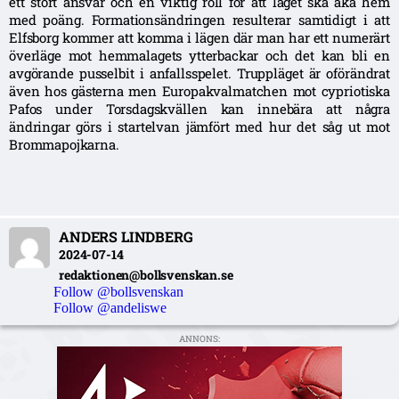
ett stort ansvar och en viktig roll för att laget ska åka hem
med poäng. Formationsändringen resulterar samtidigt i att
Elfsborg kommer att komma i lägen där man har ett numerärt
överläge mot hemmalagets ytterbackar och det kan bli en
avgörande pusselbit i anfallsspelet. Truppläget är oförändrat
även hos gästerna men Europakvalmatchen mot cypriotiska
Pafos under Torsdagskvällen kan innebära att några
ändringar görs i startelvan jämfört med hur det såg ut mot
Brommapojkarna.
ANDERS LINDBERG
2024-07-14
redaktionen@bollsvenskan.se
Follow @bollsvenskan
Follow @andeliswe
ANNONS: