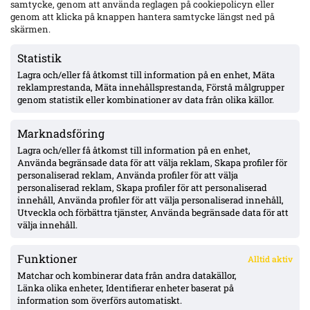
samtycke, genom att använda reglagen på cookiepolicyn eller
genom att klicka på knappen hantera samtycke längst ned på
Raków vill värva Djuric – MFF-mittbacken nobbar sommarflytt:
skärmen.
”Jag stortrivs sedan den nya tränaren kom in”
Statistik
Lagra och/eller få åtkomst till information på en enhet, Mäta
Uppgifter: Hull City har hört sig för om Nathaniel Adjei –
reklamprestanda, Mäta innehållsprestanda, Förstå målgrupper
villkoren begärda, tidigt skede
genom statistik eller kombinationer av data från olika källor.
Marknadsföring
Officiellt: Kalmar FF lånar ut Abdi Sabriye till FF Jaro –
säsongen ut
Lagra och/eller få åtkomst till information på en enhet,
Använda begränsade data för att välja reklam, Skapa profiler för
personaliserad reklam, Använda profiler för att välja
personaliserad reklam, Skapa profiler för att personaliserad
Officiellt: Degerfors värvar Karim Boutera – kontrakt till
innehåll, Använda profiler för att välja personaliserad innehåll,
sommaren 2030, spelklar mot Malmö
Utveckla och förbättra tjänster, Använda begränsade data för att
välja innehåll.
Funktioner
Alltid aktiv
ÖVERSIKT
Matchar och kombinerar data från andra datakällor,
Länka olika enheter, Identifierar enheter baserat på
Nyheter & Reportage
Spelarbetyg
information som överförs automatiskt.