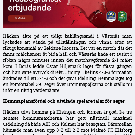
Häcken åkte på ett tidigt baklängesmål i Västerås men
lyckades att vända på tillställningen och vinna efter ett
riktigt konstmål av Zeidane Inoussa. Det var en match där det
fanns målchanser åt båda håll och Västerås hade ett avslut i
ribban några minuter innan det matchavgörande 2-1 målet
kom. I Borås ledde Oscar Hiljemark laget för första gången
och han satte avtryck direkt. Jimmy Thelins 4-3-3 formation
ändrades till ett 3-4-3 och det gav utdelning. Hemmalaget tog
en komfortabel 3-0 seger över Brommapojkarna och ställs nu
inför en riktig värdemätare.
Hemmaplansfördel och utvilade spelare talar för seger
Häcken trivs hemma på Hisingen och formen är god. De tre
senaste hemmamatcherna har gett nästintill maximal
utdelning då både AIK och Kalmar har besegrats. Däremellan
hämtade man även upp 0-2 till 2-2 mot Malmö FF. Elfsborg