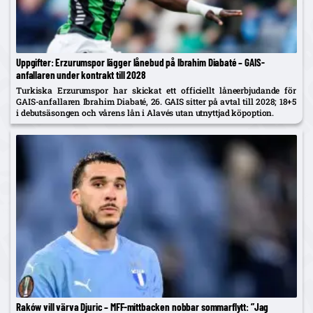
Uppgifter: Erzurumspor lägger lånebud på Ibrahim Diabaté – GAIS-
anfallaren under kontrakt till 2028
Turkiska Erzurumspor har skickat ett officiellt låneerbjudande för
GAIS-anfallaren Ibrahim Diabaté, 26. GAIS sitter på avtal till 2028; 18+5
i debutsäsongen och vårens lån i Alavés utan utnyttjad köpoption.
Raków vill värva Djuric – MFF-mittbacken nobbar sommarflytt: ”Jag