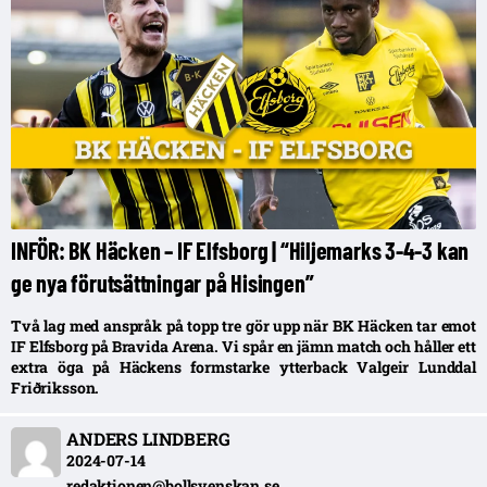
INFÖR: BK Häcken – IF Elfsborg | “Hiljemarks 3-4-3 kan
ge nya förutsättningar på Hisingen”
Två lag med anspråk på topp tre gör upp när BK Häcken tar emot
IF Elfsborg på Bravida Arena. Vi spår en jämn match och håller ett
extra öga på Häckens formstarke ytterback Valgeir Lunddal
Friðriksson.
ANDERS LINDBERG
2024-07-14
redaktionen@bollsvenskan.se