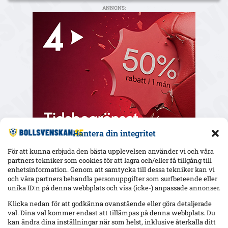
ANNONS:
Hantera din integritet
För att kunna erbjuda den bästa upplevelsen använder vi och våra
partners tekniker som cookies för att lagra och/eller få tillgång till
enhetsinformation. Genom att samtycka till dessa tekniker kan vi
och våra partners behandla personuppgifter som surfbeteende eller
Senaste
unika ID:n på denna webbplats och visa (icke-) anpassade annonser.
Uppgifter: Erzurumspor lägger lånebud på Ibrahim Diabaté –
Klicka nedan för att godkänna ovanstående eller göra detaljerade
GAIS-anfallaren under kontrakt till 2028
val. Dina val kommer endast att tillämpas på denna webbplats. Du
kan ändra dina inställningar när som helst, inklusive återkalla ditt