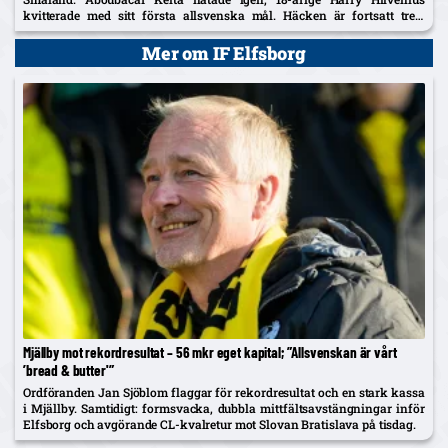
kvitterade med sitt första allsvenska mål. Häcken är fortsatt trea,
Kalmar kliver upp på tionde plats.
Mer om IF Elfsborg
Mjällby mot rekordresultat – 56 mkr eget kapital; ”Allsvenskan är vårt
’bread & butter'”
Ordföranden Jan Sjöblom flaggar för rekordresultat och en stark kassa
i Mjällby. Samtidigt: formsvacka, dubbla mittfältsavstängningar inför
Elfsborg och avgörande CL-kvalretur mot Slovan Bratislava på tisdag.