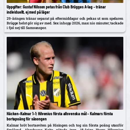
Uppgifter: Gustaf Nilsson petas från Club Brügges A-lag – tränar
individuellt, ej med på läger
29-åringen tränar separat på eftermiddagar och pekas ut som spelaren
Brügge helst gör sig av med. Sex inhopp 2026, max nio minuter; tackade
i fjol nej till Samsunspor.
Häcken–Kalmar 1–1: Hilvenius första allsvenska mål – Kalmars första
bortapoäng för säsongen
Kalmar bröt bortasviten på Hisingen och tog sin första poäng utanför
Småland. Aboubacar Keita nätade igen, 18-årige Harry Hilvenius