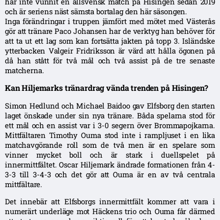
har inte vunnit en allsvensk match på Hisingen sedan 2019
och är seriens näst sämsta bortalag den här säsongen.
Inga förändringar i truppen jämfört med mötet med Västerås
gör att tränare Paco Johansen har de verktyg han behöver för
att ta ut ett lag som kan fortsätta jakten på topp 3. Isländske
ytterbacken Valgeir Fridriksson är värd att hålla ögonen på
då han stått för två mål och två assist på de tre senaste
matcherna.
Kan Hiljemarks tränardrag vända trenden på Hisingen?
Simon Hedlund och Michael Baidoo gav Elfsborg den starten
laget önskade under sin nya tränare. Båda spelarna stod för
ett mål och en assist var i 3-0 segern över Brommapojkarna.
Mittfältaren Timothy Ouma stod inte i rampljuset i en lika
matchavgörande roll som de två men är en spelare som
vinner mycket boll och är stark i duellspelet på
innermittfältet. Oscar Hiljemark ändrade formationen från 4-
3-3 till 3-4-3 och det gör att Ouma är en av två centrala
mittfältare.
Det innebär att Elfsborgs innermittfält kommer att vara i
numerärt underläge mot Häckens trio och Ouma får därmed