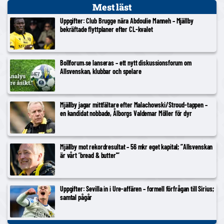
Mest läst
Uppgifter: Club Brugge nära Abdoulie Manneh – Mjällby
bekräftade flyttplaner efter CL-kvalet
Bollforum.se lanseras – ett nytt diskussionsforum om
Allsvenskan, klubbar och spelare
Mjällby jagar mittfältare efter Malachowski/Stroud-tappen –
en kandidat nobbade, Ålborgs Valdemar Möller för dyr
Mjällby mot rekordresultat – 56 mkr eget kapital; ”Allsvenskan
är vårt ’bread & butter'”
Uppgifter: Sevilla in i Ure-affären – formell förfrågan till Sirius;
samtal pågår