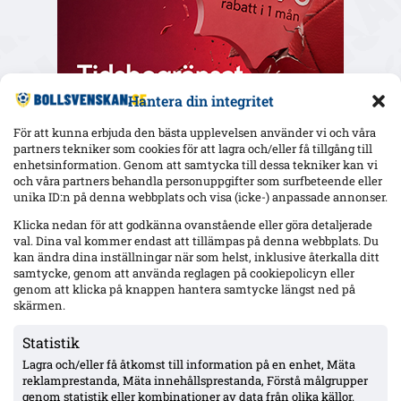
Hantera din integritet
För att kunna erbjuda den bästa upplevelsen använder vi och våra
partners tekniker som cookies för att lagra och/eller få tillgång till
enhetsinformation. Genom att samtycka till dessa tekniker kan vi
och våra partners behandla personuppgifter som surfbeteende eller
Senaste
unika ID:n på denna webbplats och visa (icke-) anpassade annonser.
Efter skrivbordsförlusten: Kalmar och Ljungskile i
Klicka nedan för att godkänna ovanstående eller göra detaljerade
föreningssamarbete – gör Tyrén spelklar för resten av
val. Dina val kommer endast att tillämpas på denna webbplats. Du
Superettan
kan ändra dina inställningar när som helst, inklusive återkalla ditt
samtycke, genom att använda reglagen på cookiepolicyn eller
genom att klicka på knappen hantera samtycke längst ned på
Bekräftat: Sion Oppong klar för Toulouse – BP: en av klubbens
största försäljningar
skärmen.
Statistik
Lagra och/eller få åtkomst till information på en enhet, Mäta
ÖSK jagar BP-anfallaren Elton Hedström: Norling har träffat
spelaren – lån resten av säsongen på bordet
reklamprestanda, Mäta innehållsprestanda, Förstå målgrupper
genom statistik eller kombinationer av data från olika källor.