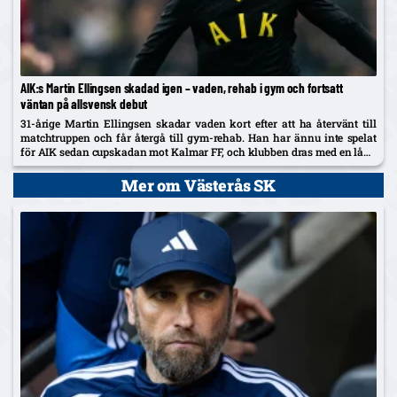
AIK:s Martin Ellingsen skadad igen – vaden, rehab i gym och fortsatt
väntan på allsvensk debut
31-årige Martin Ellingsen skadar vaden kort efter att ha återvänt till
matchtruppen och får återgå till gym-rehab. Han har ännu inte spelat
för AIK sedan cupskadan mot Kalmar FF, och klubben dras med en lång
skadelista som nu också utreds...
Mer om Västerås SK