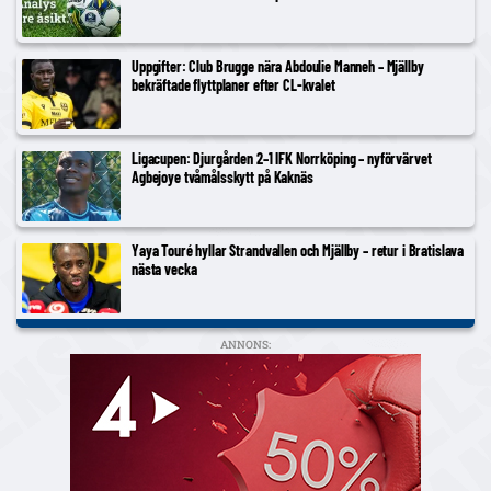
Uppgifter: Club Brugge nära Abdoulie Manneh – Mjällby
bekräftade flyttplaner efter CL-kvalet
Ligacupen: Djurgården 2–1 IFK Norrköping – nyförvärvet
Agbejoye tvåmålsskytt på Kaknäs
Yaya Touré hyllar Strandvallen och Mjällby – retur i Bratislava
nästa vecka
ANNONS: