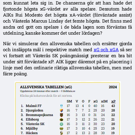
som kunnat leta sig in. De chanserna gör att han hade det
fjortonde högsta xG-värdet av alla spelare. Dessutom hade
AIKs Rui Modesto det högsta xA-värdet (förväntade assist)
och Västerås Marcus Linday det femte högsta. Det finns med
andra ord gott om spelare i de båda lagen som förväntas få
utdelning, kanske kommer det under lördagen?
När vi simulerar den allsvenska tabellen och ersätter gjorda
och insläppta mål i respektive match med
xG och xGA
så ser
vi fortsatt att Västerås SK poängmässigt presterar en bra bit
under sitt förväntade xP. AIK ligger däremot på en placering i
linje med den ordinarie riktiga allsvenska tabellen, men med
färre poäng.