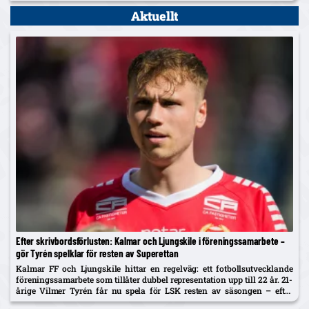
supporterbuss – klubben tar avstånd.
Aktuellt
Efter skrivbordsförlusten: Kalmar och Ljungskile i föreningssamarbete –
gör Tyrén spelklar för resten av Superettan
Kalmar FF och Ljungskile hittar en regelväg: ett fotbollsutvecklande
föreningssamarbete som tillåter dubbel representation upp till 22 år. 21-
årige Vilmer Tyrén får nu spela för LSK resten av säsongen – efter
SvFF:s 3–0-beslut mot Sandviken.