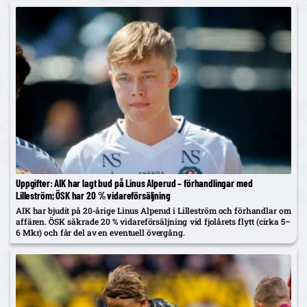
Uppgifter: AIK har lagt bud på Linus Alperud – förhandlingar med
Lilleström; ÖSK har 20 % vidareförsäljning
AIK har bjudit på 20-årige Linus Alperud i Lilleström och förhandlar om
affären. ÖSK säkrade 20 % vidareförsäljning vid fjolårets flytt (cirka 5–
6 Mkr) och får del av en eventuell övergång.