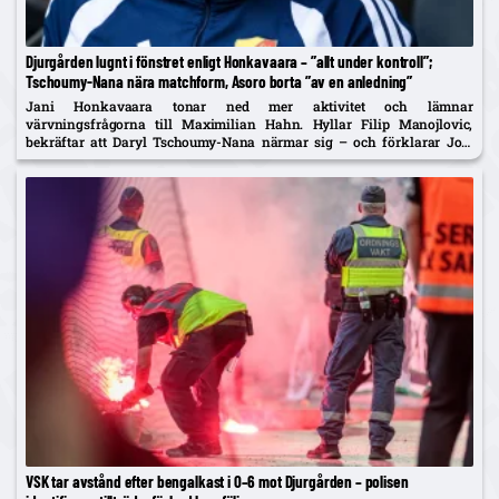
Djurgården lugnt i fönstret enligt Honkavaara – ”allt under kontroll”;
Tschoumy-Nana nära matchform, Asoro borta ”av en anledning”
Jani Honkavaara tonar ned mer aktivitet och lämnar
värvningsfrågorna till Maximilian Hahn. Hyllar Filip Manojlovic,
bekräftar att Daryl Tschoumy-Nana närmar sig – och förklarar Joel
Asoros frånvaro med att han är borta "av en anledning".
VSK tar avstånd efter bengalkast i 0–6 mot Djurgården – polisen