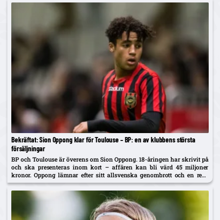
Bekräftat: Sion Oppong klar för Toulouse – BP: en av klubbens största
försäljningar
BP och Toulouse är överens om Sion Oppong. 18-åringen har skrivit på
och ska presenteras inom kort – affären kan bli värd 45 miljoner
kronor. Oppong lämnar efter sitt allsvenska genombrott och en resa
som började i BP som fyraåring.