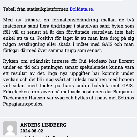
Tabell från statistikplattformen
Bolldata.se
.
Med ny tränare, en formationsförändring mellan de två
matcherna samt flera ändringar i startelvan samt byten som
föll väl ut senast så är den förväntade startelvan inte helt
enkel att ta ut. Positivt för laget är att man inte drog på sig
någon avstängning eller skada i mötet med GAIS och man
förfogar därmed över samma trupp som senast.
Rykten om utländskt intresse för Rui Modesto har florerat
under en tid och petningen senast spekulerades kunna vara
ett resultat av det. Inga nya uppgifter har kommit under
veckan och det blir nog svårt att inleda matchen med honom
vid sidan med tanke på hans andra halvlek mot GAIS.
Frågetecken finns även på mittbackspositionen där Benjamin
Tiedemann Hansen var svag och byttes ut i paus mot Sotirios
Papagiannopoulos.
ANDERS LINDBERG
2024-08-02