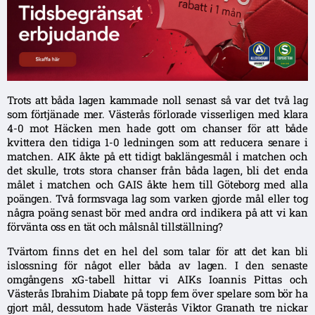
Trots att båda lagen kammade noll senast så var det två lag
som förtjänade mer. Västerås förlorade visserligen med klara
4-0 mot Häcken men hade gott om chanser för att både
kvittera den tidiga 1-0 ledningen som att reducera senare i
matchen. AIK åkte på ett tidigt baklängesmål i matchen och
det skulle, trots stora chanser från båda lagen, bli det enda
målet i matchen och GAIS åkte hem till Göteborg med alla
poängen. Två formsvaga lag som varken gjorde mål eller tog
några poäng senast bör med andra ord indikera på att vi kan
förvänta oss en tät och målsnål tillställning?
Tvärtom finns det en hel del som talar för att det kan bli
islossning för något eller båda av lagen. I den senaste
omgångens xG-tabell hittar vi AIKs Ioannis Pittas och
Västerås Ibrahim Diabate på topp fem över spelare som bör ha
gjort mål, dessutom hade Västerås Viktor Granath tre nickar