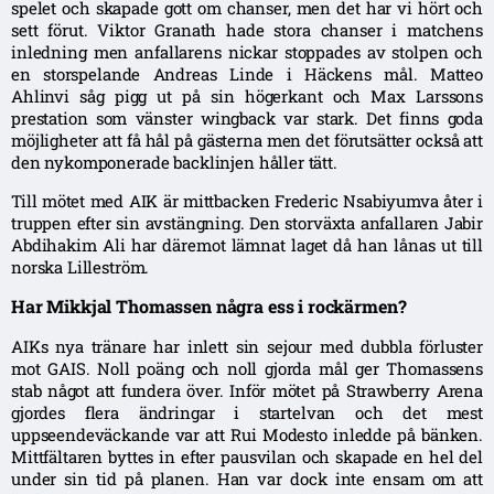
spelet och skapade gott om chanser, men det har vi hört och
sett förut. Viktor Granath hade stora chanser i matchens
inledning men anfallarens nickar stoppades av stolpen och
en storspelande Andreas Linde i Häckens mål. Matteo
Ahlinvi såg pigg ut på sin högerkant och Max Larssons
prestation som vänster wingback var stark. Det finns goda
möjligheter att få hål på gästerna men det förutsätter också att
den nykomponerade backlinjen håller tätt.
Till mötet med AIK är mittbacken Frederic Nsabiyumva åter i
truppen efter sin avstängning. Den storväxta anfallaren Jabir
Abdihakim Ali har däremot lämnat laget då han lånas ut till
norska Lilleström.
Har Mikkjal Thomassen några ess i rockärmen?
AIKs nya tränare har inlett sin sejour med dubbla förluster
mot GAIS. Noll poäng och noll gjorda mål ger Thomassens
stab något att fundera över. Inför mötet på Strawberry Arena
gjordes flera ändringar i startelvan och det mest
uppseendeväckande var att Rui Modesto inledde på bänken.
Mittfältaren byttes in efter pausvilan och skapade en hel del
under sin tid på planen. Han var dock inte ensam om att