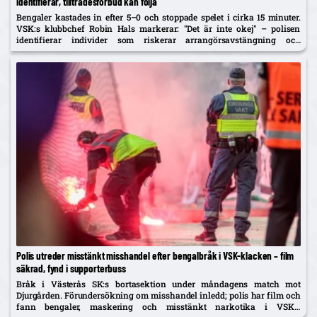
identifierar, tillträdesförbud kan följa
Bengaler kastades in efter 5–0 och stoppade spelet i cirka 15 minuter.
VSK:s klubbchef Robin Hals markerar: "Det är inte okej" – polisen
identifierar individer som riskerar arrangörsavstängning och
tillträdesförbud.
Polis utreder misstänkt misshandel efter bengalbråk i VSK-klacken – film
säkrad, fynd i supporterbuss
Bråk i Västerås SK:s bortasektion under måndagens match mot
Djurgården. Förundersökning om misshandel inledd; polis har film och
fann bengaler, maskering och misstänkt narkotika i VSK:s