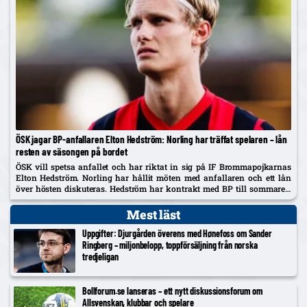
ÖSK jagar BP-anfallaren Elton Hedström: Norling har träffat spelaren – lån
resten av säsongen på bordet
ÖSK vill spetsa anfallet och har riktat in sig på IF Brommapojkarnas
Elton Hedström. Norling har hållit möten med anfallaren och ett lån
över hösten diskuteras. Hedström har kontrakt med BP till sommaren
2029 och uppges även vara på radarn...
Mest läst
Uppgifter: Djurgården överens med Hønefoss om Sander
Ringberg – miljonbelopp, toppförsäljning från norska
tredjeligan
Bollforum.se lanseras – ett nytt diskussionsforum om
Allsvenskan, klubbar och spelare