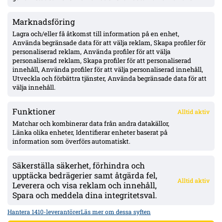
Marknadsföring
Djurgården: A‑lagskontrakt för Vincent Larsson till 2029 –
lånas ut till Enskede IK resten av säsongen
Lagra och/eller få åtkomst till information på en enhet,
Använda begränsade data för att välja reklam, Skapa profiler för
personaliserad reklam, Använda profiler för att välja
personaliserad reklam, Skapa profiler för att personaliserad
Degerfors i djup kris – Playmaker AI: 73,8% risk för
innehåll, Använda profiler för att välja personaliserad innehåll,
direktnedflyttning
Utveckla och förbättra tjänster, Använda begränsade data för att
välja innehåll.
Funktioner
Alltid aktiv
ÖVERSIKT
Matchar och kombinerar data från andra datakällor,
Länka olika enheter, Identifierar enheter baserat på
Nyheter & Reportage
Spelarbetyg
information som överförs automatiskt.
Analyser
RSS
Säkerställa säkerhet, förhindra och
KONTAKT
upptäcka bedrägerier samt åtgärda fel,
Alltid aktiv
kontakt@bollsvenskan.se
Leverera och visa reklam och innehåll,
redaktionen@bollsvenskan.se
Spara och meddela dina integritetsval.
jobb@bollsvenskan.se
X (Twitter)
Hantera 1410-leverantörer
Läs mer om dessa syften
ÖVRIGT