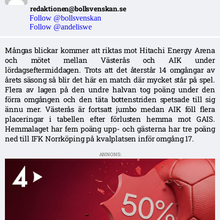
redaktionen@bollsvenskan.se
Follow @bollsvenskan
Follow @andeliswe
Mångas blickar kommer att riktas mot Hitachi Energy Arena
och mötet mellan Västerås och AIK under
lördagseftermiddagen. Trots att det återstår 14 omgångar av
årets säsong så blir det här en match där mycket står på spel.
Flera av lagen på den undre halvan tog poäng under den
förra omgången och den täta bottenstriden spetsade till sig
ännu mer. Västerås är fortsatt jumbo medan AIK föll flera
placeringar i tabellen efter förlusten hemma mot GAIS.
Hemmalaget har fem poäng upp- och gästerna har tre poäng
ned till IFK Norrköping på kvalplatsen inför omgång 17.
ANNONS: