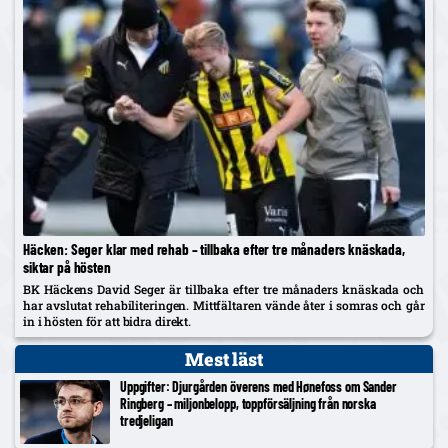
Häcken: Seger klar med rehab – tillbaka efter tre månaders knäskada,
siktar på hösten
BK Häckens David Seger är tillbaka efter tre månaders knäskada och
har avslutat rehabiliteringen. Mittfältaren vände åter i somras och går
in i hösten för att bidra direkt.
Mest läst
Uppgifter: Djurgården överens med Hønefoss om Sander
Ringberg – miljonbelopp, toppförsäljning från norska
tredjeligan