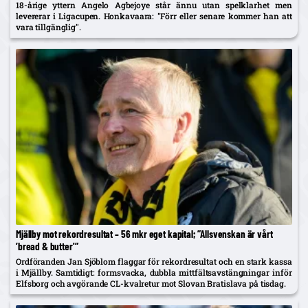
18-årige yttern Angelo Agbejoye står ännu utan spelklarhet men
levererar i Ligacupen. Honkavaara: "Förr eller senare kommer han att
vara tillgänglig".
Mjällby mot rekordresultat – 56 mkr eget kapital; ”Allsvenskan är vårt
’bread & butter'”
Ordföranden Jan Sjöblom flaggar för rekordresultat och en stark kassa
i Mjällby. Samtidigt: formsvacka, dubbla mittfältsavstängningar inför
Elfsborg och avgörande CL-kvalretur mot Slovan Bratislava på tisdag.