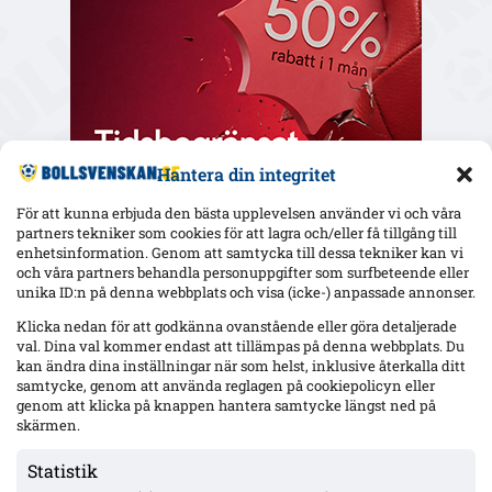
Hantera din integritet
För att kunna erbjuda den bästa upplevelsen använder vi och våra
partners tekniker som cookies för att lagra och/eller få tillgång till
enhetsinformation. Genom att samtycka till dessa tekniker kan vi
och våra partners behandla personuppgifter som surfbeteende eller
Senaste
unika ID:n på denna webbplats och visa (icke-) anpassade annonser.
Djurgården väntar på Agbejoyes spelklarhet – två mål mot IFK
Klicka nedan för att godkänna ovanstående eller göra detaljerade
Norrköping i Ligacupen
val. Dina val kommer endast att tillämpas på denna webbplats. Du
kan ändra dina inställningar när som helst, inklusive återkalla ditt
samtycke, genom att använda reglagen på cookiepolicyn eller
genom att klicka på knappen hantera samtycke längst ned på
Mjällby mot rekordresultat – 56 mkr eget kapital; ”Allsvenskan
är vårt ’bread & butter'”
skärmen.
Statistik