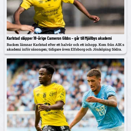
Karlstad släpper 18-årige Cameron Gibbs – går till Mjällbys akademi
Backen lämnar Karlstad efter ett halvår och ett inhopp. Kom från AIK:s
akademi inför säsongen; tidigare även Elfsborg och Jönköping Södra.