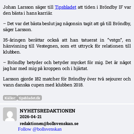
Johan Larsson säger till
Tipsbladet
att tiden i Bröndby IF var
den bästa i hans karriär.
– Det var det bästa beslut jag någonsin tagit att gå till Bröndby,
säger Larsson.
35-åringen berättar också att han tatuerat in ”vstgn”, en
hänvisning till Vestegnen, som ett uttryck för relationen till
klubben.
– Bröndby betyder och betyder mycket för mig. Det är något
jag har med mig på kroppen och i hjärtat.
Larsson gjorde 182 matcher för Bröndby över två sejourer och
vann danska cupen med klubben 2018.
Källor:
tipsbladet.dk
NYHETSREDAKTIONEN
2026-04-21
redaktionen@bollsvenskan.se
Follow @bollsvenskan