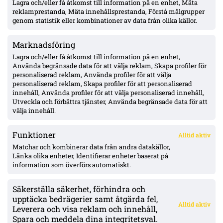
Lagra och/eller få åtkomst till information på en enhet, Mäta
Häcken: Seger klar med rehab – tillbaka efter tre månaders
knäskada, siktar på hösten
reklamprestanda, Mäta innehållsprestanda, Förstå målgrupper
genom statistik eller kombinationer av data från olika källor.
Marknadsföring
Hammarbys Hahn efter nollan borta mot Rakow – avfärdar
formsvacka, retur 13 augusti
Lagra och/eller få åtkomst till information på en enhet,
Använda begränsade data för att välja reklam, Skapa profiler för
personaliserad reklam, Använda profiler för att välja
personaliserad reklam, Skapa profiler för att personaliserad
Efter skrivbordsförlusten: Kalmar och Ljungskile i
innehåll, Använda profiler för att välja personaliserad innehåll,
föreningssamarbete – gör Tyrén spelklar för resten av
Utveckla och förbättra tjänster, Använda begränsade data för att
Superettan
välja innehåll.
Funktioner
Alltid aktiv
ÖVERSIKT
Matchar och kombinerar data från andra datakällor,
Länka olika enheter, Identifierar enheter baserat på
Nyheter & Reportage
Spelarbetyg
information som överförs automatiskt.
Analyser
RSS
Säkerställa säkerhet, förhindra och
KONTAKT
upptäcka bedrägerier samt åtgärda fel,
Alltid aktiv
kontakt@bollsvenskan.se
Leverera och visa reklam och innehåll,
redaktionen@bollsvenskan.se
Spara och meddela dina integritetsval.
jobb@bollsvenskan.se