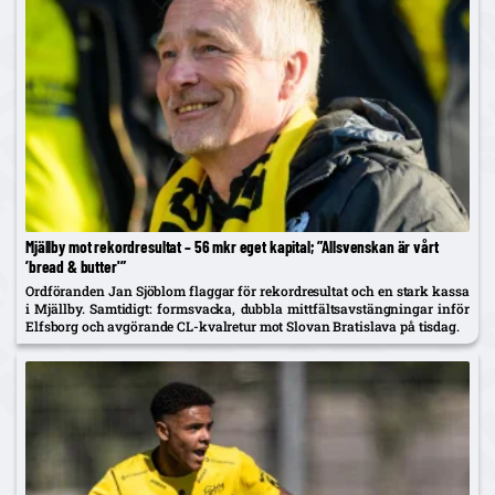
Mjällby mot rekordresultat – 56 mkr eget kapital; ”Allsvenskan är vårt
’bread & butter'”
Ordföranden Jan Sjöblom flaggar för rekordresultat och en stark kassa
i Mjällby. Samtidigt: formsvacka, dubbla mittfältsavstängningar inför
Elfsborg och avgörande CL-kvalretur mot Slovan Bratislava på tisdag.