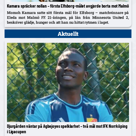
Kamara spräcker nollan – första Elfsborg-målet avgjorde borta mot Malmö
Momoh Kamara satte sitt första mål för Elfsborg – matchvinnare på
Eleda mot Malmö FF. 21-åringen, på lån från Minnesota United 2,
beskriver glädje, hunger och att han nu hittat rytmen i laget.
Aktuellt
Djurgården väntar på Agbejoyes spelklarhet – två mål mot IFK Norrköping
i Ligacupen