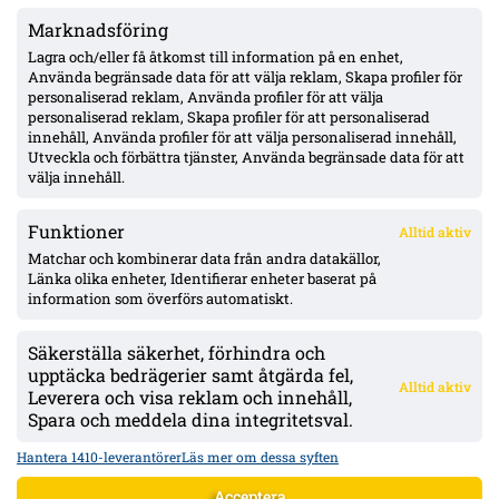
Marknadsföring
MFF:s vänsterback: Johan Karlsson eller Theodor Lundbergh –
John skadad, Busanello och Kurtulus avstängda; Malte Frejd
Lagra och/eller få åtkomst till information på en enhet,
Pålsson in bredvid Djurić, 17-årige Hidalgo aktuell
Använda begränsade data för att välja reklam, Skapa profiler för
personaliserad reklam, Använda profiler för att välja
personaliserad reklam, Skapa profiler för att personaliserad
Julius Beck öppen för Elfsborg-köp – lån säsongen ut med
innehåll, Använda profiler för att välja personaliserad innehåll,
option, Sturm Graz-kontrakt till 2029
Utveckla och förbättra tjänster, Använda begränsade data för att
välja innehåll.
Funktioner
Alltid aktiv
ÖVERSIKT
Matchar och kombinerar data från andra datakällor,
Länka olika enheter, Identifierar enheter baserat på
Nyheter & Reportage
Spelarbetyg
information som överförs automatiskt.
Analyser
RSS
Säkerställa säkerhet, förhindra och
KONTAKT
upptäcka bedrägerier samt åtgärda fel,
Alltid aktiv
kontakt@bollsvenskan.se
Leverera och visa reklam och innehåll,
redaktionen@bollsvenskan.se
Spara och meddela dina integritetsval.
jobb@bollsvenskan.se
X (Twitter)
Hantera 1410-leverantörer
Läs mer om dessa syften
ÖVRIGT
Acceptera
Om Bollsvenskan