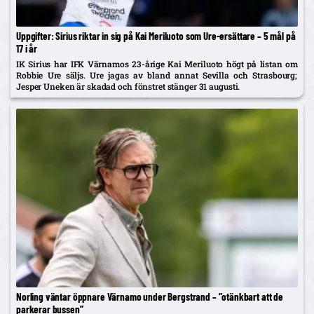
Uppgifter: Sirius riktar in sig på Kai Meriluoto som Ure-ersättare – 5 mål på
17 i år
IK Sirius har IFK Värnamos 23-årige Kai Meriluoto högt på listan om
Robbie Ure säljs. Ure jagas av bland annat Sevilla och Strasbourg;
Jesper Uneken är skadad och fönstret stänger 31 augusti.
Norling väntar öppnare Värnamo under Bergstrand – ”otänkbart att de
parkerar bussen”