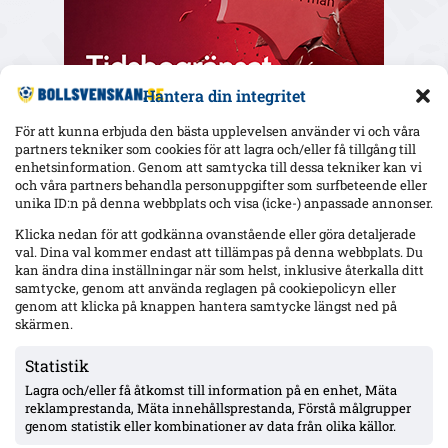
Hantera din integritet
För att kunna erbjuda den bästa upplevelsen använder vi och våra
partners tekniker som cookies för att lagra och/eller få tillgång till
enhetsinformation. Genom att samtycka till dessa tekniker kan vi
och våra partners behandla personuppgifter som surfbeteende eller
Senaste
unika ID:n på denna webbplats och visa (icke-) anpassade annonser.
Elfsborgs 19-årige Ossian Nordvall debuterade borta mot
Klicka nedan för att godkänna ovanstående eller göra detaljerade
Mjällby – inhopp i 84:e minuten
val. Dina val kommer endast att tillämpas på denna webbplats. Du
kan ändra dina inställningar när som helst, inklusive återkalla ditt
samtycke, genom att använda reglagen på cookiepolicyn eller
genom att klicka på knappen hantera samtycke längst ned på
17-årige Theodor Lundbergh har spelat alla MFF:s 15 matcher –
vänsterbacksplatsen öppen inför Degerfors
skärmen.
Statistik
Lagra och/eller få åtkomst till information på en enhet, Mäta
VSK: Jonathan Rings rehab har stannat – sänkt belastning;
Lushaku osäker, Nsabiyumva igång med boll
reklamprestanda, Mäta innehållsprestanda, Förstå målgrupper
genom statistik eller kombinationer av data från olika källor.