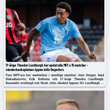
17-årige Theodor Lundbergh har spelat alla MFF:s 15 matcher –
vänsterbacksplatsen öppen inför Degerfors
Fyra MFF:are har medverkat i samtliga matcher: Jens Stryger, Sead
Haksabanovic, Erik Botheim och 17-årige Theodor Lundbergh.
Busanello avstängd och Noah John skadad öppnar för Lundbergh vs
Johan Karlsson om vänsterbacken.