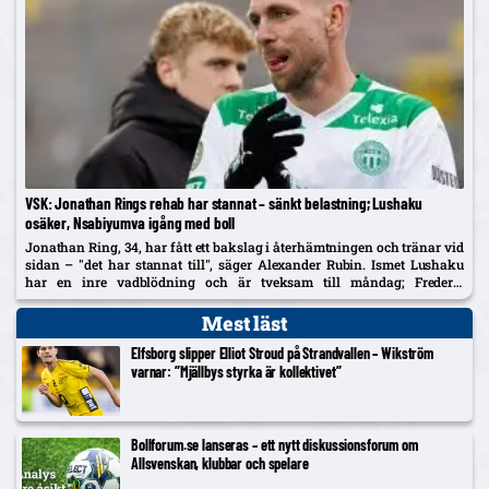
VSK: Jonathan Rings rehab har stannat – sänkt belastning; Lushaku
osäker, Nsabiyumva igång med boll
Jonathan Ring, 34, har fått ett bakslag i återhämtningen och tränar vid
sidan – "det har stannat till", säger Alexander Rubin. Ismet Lushaku
har en inre vadblödning och är tveksam till måndag; Frederic
Nsabiyumva har påbörjat individuella bollpass.
Mest läst
Elfsborg slipper Elliot Stroud på Strandvallen – Wikström
varnar: ”Mjällbys styrka är kollektivet”
Bollforum.se lanseras – ett nytt diskussionsforum om
Allsvenskan, klubbar och spelare