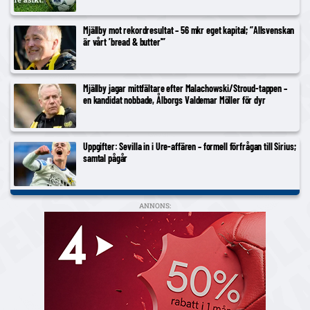
Mjällby mot rekordresultat – 56 mkr eget kapital; ”Allsvenskan
är vårt ’bread & butter'”
Mjällby jagar mittfältare efter Malachowski/Stroud-tappen –
en kandidat nobbade, Ålborgs Valdemar Möller för dyr
Uppgifter: Sevilla in i Ure-affären – formell förfrågan till Sirius;
samtal pågår
ANNONS: