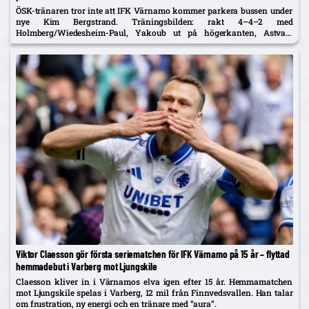
ÖSK-tränaren tror inte att IFK Värnamo kommer parkera bussen under
nye Kim Bergstrand. Träningsbilden: rakt 4–4–2 med
Holmberg/Wiedesheim-Paul, Yakoub ut på högerkanten, Astvald
ersätter avstängde Stenberg – McCue med i matchtruppen.
Viktor Claesson gör första seriematchen för IFK Värnamo på 15 år – flyttad
hemmadebut i Varberg mot Ljungskile
Claesson kliver in i Värnamos elva igen efter 15 år. Hemmamatchen
mot Ljungskile spelas i Varberg, 12 mil från Finnvedsvallen. Han talar
om frustration, ny energi och en tränare med “aura”.