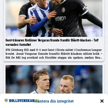
Gent-tränaren fördömer Vergaras firande framför Blåvitt-klacken – Tolf
varnades i tumultet
IFK Göteborg föll med 0–1 mot Gent i första mötet i Conference League-
kvalet. Josué Vergaras firande framför Blåvitt-klacken utlöste bråk –
Rik De Mil tog avstånd och försökte stoppa sin spelare, medan Noah
Tolf varnades och Erlingmark sågar domarinsatsen.
Hantera din integritet