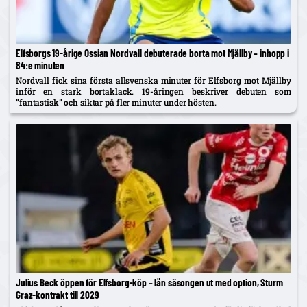
Elfsborgs 19-årige Ossian Nordvall debuterade borta mot Mjällby – inhopp i
84:e minuten
Nordvall fick sina första allsvenska minuter för Elfsborg mot Mjällby
inför en stark bortaklack. 19-åringen beskriver debuten som
”fantastisk” och siktar på fler minuter under hösten.
Julius Beck öppen för Elfsborg-köp – lån säsongen ut med option, Sturm
Graz-kontrakt till 2029