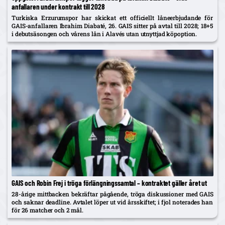
anfallaren under kontrakt till 2028
Turkiska Erzurumspor har skickat ett officiellt låneerbjudande för
GAIS-anfallaren Ibrahim Diabaté, 26. GAIS sitter på avtal till 2028; 18+5
i debutsäsongen och vårens lån i Alavés utan utnyttjad köpoption.
GAIS och Robin Frej i tröga förlängningssamtal – kontraktet gäller året ut
28-årige mittbacken bekräftar pågående, tröga diskussioner med GAIS
och saknar deadline. Avtalet löper ut vid årsskiftet; i fjol noterades han
för 26 matcher och 2 mål.