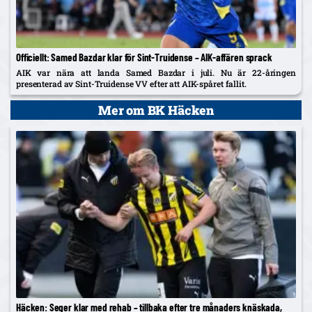
Officiellt: Samed Bazdar klar för Sint-Truidense – AIK-affären sprack
AIK var nära att landa Samed Bazdar i juli. Nu är 22-åringen
presenterad av Sint-Truidense VV efter att AIK-spåret fallit.
Mer om BK Häcken
Häcken: Seger klar med rehab – tillbaka efter tre månaders knäskada,