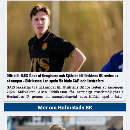
Officiellt: GAIS lånar ut Bengtsson och Sjöholm till Utsiktens BK resten av
säsongen – Didriksson kan spela för både GAIS och Hestrafors
GAIS bekräftar två utlåningar till Utsiktens BK för resten av säsongen
2026. Målvakten Alvin Didriksson får samtidigt matchmöjlighet i
Hestrafors IF genom ett samarbetsavtal som tillåter spel i båda
klubbarna.
Mer om Halmstads BK