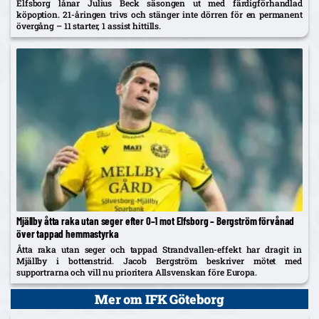
Elfsborg lånar Julius Beck säsongen ut med färdigförhandlad
köpoption. 21-åringen trivs och stänger inte dörren för en permanent
övergång – 11 starter, 1 assist hittills.
Mjällby åtta raka utan seger efter 0–1 mot Elfsborg – Bergström förvånad
över tappad hemmastyrka
Åtta raka utan seger och tappad Strandvallen-effekt har dragit in
Mjällby i bottenstrid. Jacob Bergström beskriver mötet med
supportrarna och vill nu prioritera Allsvenskan före Europa.
Mer om IFK Göteborg