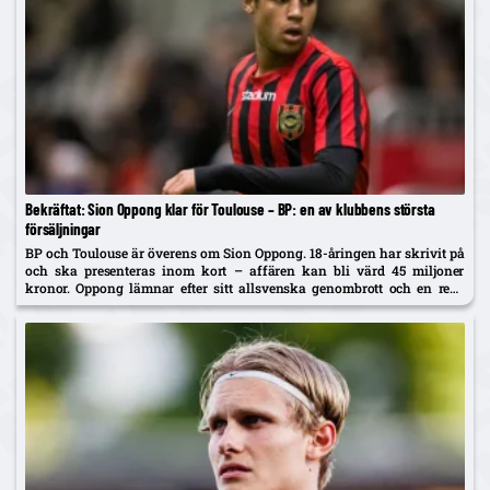
Bekräftat: Sion Oppong klar för Toulouse – BP: en av klubbens största
försäljningar
BP och Toulouse är överens om Sion Oppong. 18-åringen har skrivit på
och ska presenteras inom kort – affären kan bli värd 45 miljoner
kronor. Oppong lämnar efter sitt allsvenska genombrott och en resa
som började i BP som fyraåring.