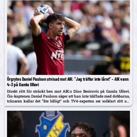
Örgrytes Daniel Paulson utvisad mot AIK: ”Jag träffar inte låret” – AIK vann
4–3 på Gamla Ullevi
Direkt rött för sträckt ben mot AIK:s Dino Besirovic på Gamla Ullevi.
Öis-kaptenen Daniel Paulson säger att han inte träffade med dobbarna,
tränaren kallar det ”lite billigt” och TV4-experten ser solklart rött om
det var träff.