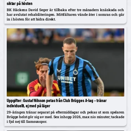
siktar på hösten
BK Häckens David Seger är tillbaka efter tre månaders knäskada och
har avslutat rehabiliteringen. Mittfältaren vände åter i somras och går
in i hösten för att bidra direkt.
Uppgifter: Gustaf Nilsson petas från Club Brügges A-lag – tränar
individuellt, ej med på läger
29-åringen tränar separat på eftermiddagar och pekas ut som spelaren
Brügge helst gör sig av med. Sex inhopp 2026, max nio minuter; tackade
i fjol nej till Samsunspor.