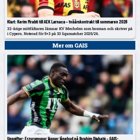
Klart: Kerim Mrabti till AEK Larnaca – tvåårskontrakt till sommaren 2028
32-årige mittfältaren lämnar KV Mechelen som bosman och skriver på
i Cypern. Noterad för 5+3 på 33 ligamatcher 2025/26.
Mer om GAIS
Uppgifter: Erzurumspor lägger lånebud på Ibrahim Diabaté – GAIS-