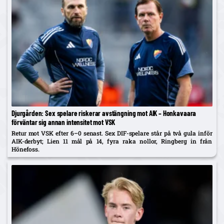
Djurgården: Sex spelare riskerar avstängning mot AIK – Honkavaara
förväntar sig annan intensitet mot VSK
Retur mot VSK efter 6–0 senast. Sex DIF-spelare står på två gula inför
AIK-derbyt; Lien 11 mål på 14, fyra raka nollor, Ringberg in från
Hönefoss.