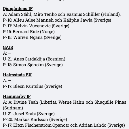
Djurgårdens IF
A: Adam Ståhl, Miro Tenho och Rasmus Schüller (Finland),
P-18: Alieu Atlee Manneh och Kalipha Jawla (Sverige)
P-17: Melvin Vucenovic (Sverige)
P 16: Bernard Eide (Norge)
P-15: Warren Ngana (Sverige)
GAIS
A: –
U-21: Anes Cardaklija (Bosnien)
P-18: Simon Sjöholm (Sverige)
Halmstads BK
A: –
P-17: Bleon Kurtulus (Sverige)
Hammarby IF
A: A: Divine Teah (Liberia), Werne Hahn och Shaquille Pinas
(Surinam)
U-21: Jusef Erabi (Sverige)
P-20: Markus Karlsson (Sverige)
P-17: Elton Fischerström Opancar och Adrian Lahdo (Sverige)