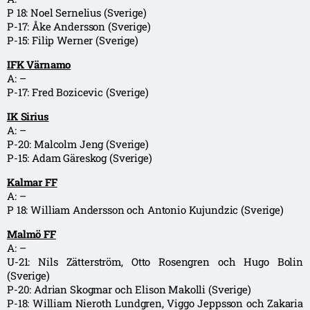
P 18: Noel Sernelius (Sverige)
P-17: Åke Andersson (Sverige)
P-15: Filip Werner (Sverige)
IFK Värnamo
A: –
P-17: Fred Bozicevic (Sverige)
IK Sirius
A: –
P-20: Malcolm Jeng (Sverige)
P-15: Adam Gäreskog (Sverige)
Kalmar FF
A: –
P 18: William Andersson och Antonio Kujundzic (Sverige)
Malmö FF
A: –
U-21: Nils Zätterström, Otto Rosengren och Hugo Bolin
(Sverige)
P-20: Adrian Skogmar och Elison Makolli (Sverige)
P-18: William Nieroth Lundgren, Viggo Jeppsson och Zakaria