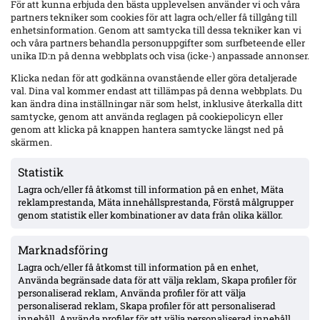
För att kunna erbjuda den bästa upplevelsen använder vi och våra
partners tekniker som cookies för att lagra och/eller få tillgång till
enhetsinformation. Genom att samtycka till dessa tekniker kan vi
och våra partners behandla personuppgifter som surfbeteende eller
unika ID:n på denna webbplats och visa (icke-) anpassade annonser.
IFK Göteborg 0–1 mot Gent: Goores firande utlöste bråk – VAR-ilska och
Klicka nedan för att godkänna ovanstående eller göra detaljerade
heta scener inför returen
val. Dina val kommer endast att tillämpas på denna webbplats. Du
Blåvitt föll med 0–1 hemma mot Gent i första mötet i Conference
kan ändra dina inställningar när som helst, inklusive återkalla ditt
League-kvalets tredje runda. Hyllarion Goores segermål och firande
samtycke, genom att använda reglagen på cookiepolicyn eller
framför hemmaklacken triggade tumult, med varningar och kastade
genom att klicka på knappen hantera samtycke längst ned på
föremål. Efter paus rasade IFK-spelare mot en tidig avblåsning trots
skärmen.
VAR –...
Mer om IFK Norrköping
Statistik
Lagra och/eller få åtkomst till information på en enhet, Mäta
reklamprestanda, Mäta innehållsprestanda, Förstå målgrupper
genom statistik eller kombinationer av data från olika källor.
Marknadsföring
Lagra och/eller få åtkomst till information på en enhet,
Använda begränsade data för att välja reklam, Skapa profiler för
personaliserad reklam, Använda profiler för att välja
personaliserad reklam, Skapa profiler för att personaliserad
innehåll, Använda profiler för att välja personaliserad innehåll,