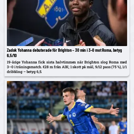
Zadok Yohanna debuterade för Brighton – 30 min i 3–0 mot Roma, betyg
6,5/10
19-årige Yohanna fick sista halvtimmen när Brighton slog Roma med
3–0 i träningsmatch. €28 m från AIK; 1 skott på mål, 9/12 pass (75 %), 1/1
dribbling – betyg 6,5.