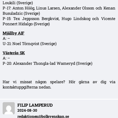
Loukili (Sverige)
P-17: Anton Höög, Linus Larsen, Alexander Olsson och Kenan
Busuladzic (Sverige)
P-15: Tex Jeppsson Bergkvist, Hugo Lindskog och Vicente
Ponnert Hidalgo (Sverige)
Mjällby AIF
A: –
U-21: Noel Törnqvist (Sverige)
Västerås SK
A: –
P-20: Alexander Thongla-lad Warneryd (Sverige)
Har vi missat någon spelare? Hör gärna av dig via
kontaktuppgifterna nedan.
FILIP LAMPERUD
2024-08-30
redaktionen@bollsvenskan.se