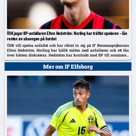
ÖSK jagar BP-anfallaren Elton Hedström: Norling har träffat spelaren – lån
resten av säsongen på bordet
ÖSK vill spetsa anfallet och har riktat in sig på IF Brommapojkarnas
Elton Hedström. Norling har hållit möten med anfallaren och ett lån
över hösten diskuteras. Hedström har kontrakt med BP till sommaren
2029 och uppges även vara på radarn...
Mer om IF Elfsborg