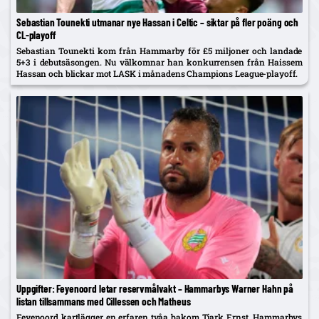
Sebastian Tounekti utmanar nye Hassan i Celtic – siktar på fler poäng och
CL-playoff
Sebastian Tounekti kom från Hammarby för £5 miljoner och landade
5+3 i debutsäsongen. Nu välkomnar han konkurrensen från Haissem
Hassan och blickar mot LASK i månadens Champions League-playoff.
Uppgifter: Feyenoord letar reservmålvakt – Hammarbys Warner Hahn på
listan tillsammans med Cillessen och Matheus
Feyenoord kartlägger en erfaren tvåa bakom Tjark Ernst. Hammarbys