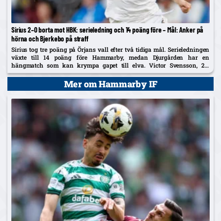
Sirius 2–0 borta mot HBK: serieledning och 14 poäng före – Mål: Anker på
hörna och Bjerkebo på straff
Sirius tog tre poäng på Örjans vall efter två tidiga mål. Serieledningen
växte till 14 poäng före Hammarby, medan Djurgården har en
hängmatch som kan krympa gapet till elva. Victor Svensson, 20,
startade centralt i Melker Heiers frånvaro.
Mer om Hammarby IF