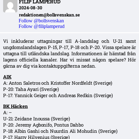
FILIP LAMPERUD
2024-08-30
redaktionen@bollsvenskan.se
Follow @bollsvenskan
Follow @filiplamperud
Vi inkluderar uttagningar till A-landslag och U-21 samt
ungdomslandslagen P-15, P-17, P-18 och P-20. Vissa spelare är
uttagna till utländska landslag. Informationen är hämtad från
lagens officiella kanaler. Har vi missat någon spelare? Hör
gärna av dig via kontaktuppgifterna nedan.
AIK
A: Anton Saletros och Kristoffer Nordfeldt (Sverige)
P-20: Taha Ayari (Sverige)
P-17: Yannick Geiger och Andreas Redkin (Sverige)
BK Häcken
A: –
U-21: Zeidane Inoussa (Sverige)
P-20: Jeremy Agbonifo, Pontus Dahbo
P-18: Albin Gashi och Nuurdin Ali Mohudin (Sverige)
P-17: Harry Hilvenius (Sverige)