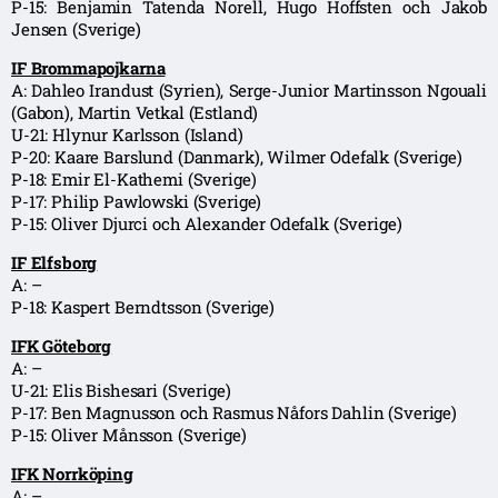
P-15: Benjamin Tatenda Norell, Hugo Hoffsten och Jakob
Jensen (Sverige)
IF Brommapojkarna
A: Dahleo Irandust (Syrien), Serge-Junior Martinsson Ngouali
(Gabon), Martin Vetkal (Estland)
U-21: Hlynur Karlsson (Island)
P-20: Kaare Barslund (Danmark), Wilmer Odefalk (Sverige)
P-18: Emir El-Kathemi (Sverige)
P-17: Philip Pawlowski (Sverige)
P-15: Oliver Djurci och Alexander Odefalk (Sverige)
IF Elfsborg
A: –
P-18: Kaspert Berndtsson (Sverige)
IFK Göteborg
A: –
U-21: Elis Bishesari (Sverige)
P-17: Ben Magnusson och Rasmus Nåfors Dahlin (Sverige)
P-15: Oliver Månsson (Sverige)
IFK Norrköping
A: –