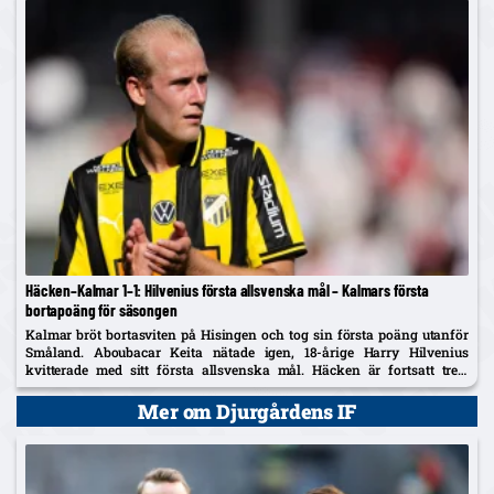
Häcken–Kalmar 1–1: Hilvenius första allsvenska mål – Kalmars första
bortapoäng för säsongen
Kalmar bröt bortasviten på Hisingen och tog sin första poäng utanför
Småland. Aboubacar Keita nätade igen, 18-årige Harry Hilvenius
kvitterade med sitt första allsvenska mål. Häcken är fortsatt trea,
Kalmar kliver upp på tionde plats.
Mer om Djurgårdens IF