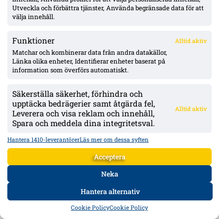
Utveckla och förbättra tjänster, Använda begränsade data för att
välja innehåll.
Djurgården lugnt i fönstret enligt Honkavaara – ”allt under kontroll”;
Tschoumy-Nana nära matchform, Asoro borta ”av en anledning”
Funktioner
Alltid aktiv
Jani Honkavaara tonar ned mer aktivitet och lämnar
Matchar och kombinerar data från andra datakällor,
värvningsfrågorna till Maximilian Hahn. Hyllar Filip Manojlovic,
bekräftar att Daryl Tschoumy-Nana närmar sig – och förklarar Joel
Länka olika enheter, Identifierar enheter baserat på
Asoros frånvaro med att han är borta "av en anledning".
information som överförs automatiskt.
Säkerställa säkerhet, förhindra och
upptäcka bedrägerier samt åtgärda fel,
Alltid aktiv
Leverera och visa reklam och innehåll,
Spara och meddela dina integritetsval.
Hantera 1410-leverantörer
Läs mer om dessa syften
Acceptera
Neka
Hantera alternativ
HEM
DATA
FORUM
DELA
Cookie Policy
Cookie Policy
Ligacupen: Djurgården 2–1 IFK Norrköping – nyförvärvet Agbejoye
tvåmålsskytt på Kaknäs