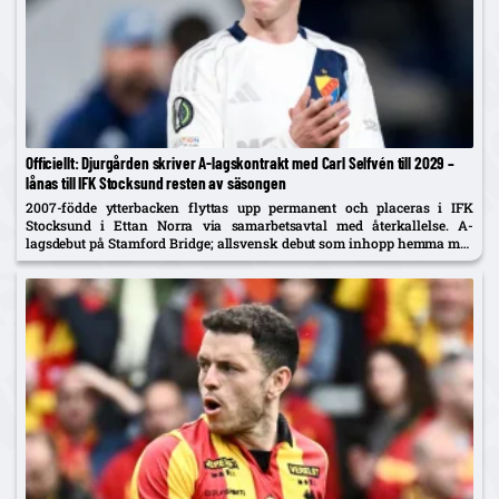
Officiellt: Djurgården skriver A-lagskontrakt med Carl Selfvén till 2029 –
lånas till IFK Stocksund resten av säsongen
2007-födde ytterbacken flyttas upp permanent och placeras i IFK
Stocksund i Ettan Norra via samarbetsavtal med återkallelse. A-
lagsdebut på Stamford Bridge; allsvensk debut som inhopp hemma mot
Brommapojkarna i år.