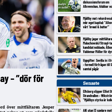
diskussionsforum om
Allsvenskan, klubbar o
Mjällby mot rekordresul
mkr eget kapital; ”Alls
vårt ’bread & butter'”
Mjällby jagar mittfältar
Malachowski/Stroud-ta
kandidat nobbade, Ålbo
Valdemar Möller för dy
Uppgifter: Sevilla in i 
– formell förfrågan till S
samtal pågår
ay – ”dör för
Senaste
Elfsborg slipper Elliot 
Strandvallen – Wikströ
”Mjällbys styrka är koll
rd över mittfältaren Jesper
AIK utan 13 spelare mot