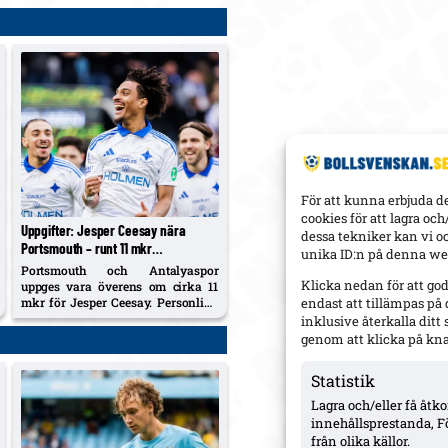
För att kunna erbjuda d
cookies för att lagra oc
Uppgifter: Jesper Ceesay nära
dessa tekniker kan vi o
Portsmouth – runt 11 mkr
unika ID:n på denna web
överenskommet, betalningsstruktur
Portsmouth och Antalyaspor
återstår
Klicka nedan för att go
uppges vara överens om cirka 11
mkr för Jesper Ceesay. Personliga
endast att tillämpas på
villkoren klara; betalningsplanen
inklusive återkalla dit
fintrimmas och resa till England
genom att klicka på kn
väntas inom ett dygn.
Statistik
Lagra och/eller få åt
innehållsprestanda, F
från olika källor.