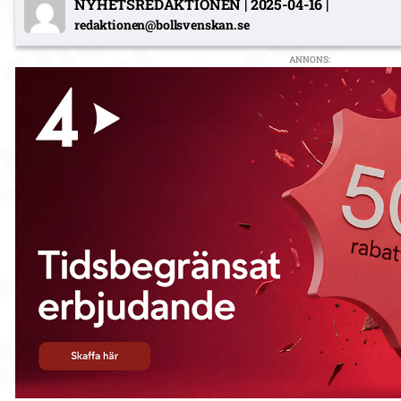
NYHETSREDAKTIONEN
|
2025-04-16
|
redaktionen@bollsvenskan.se
ANNONS: