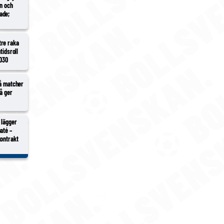
en och
ade;
tre raka
tidsroll
2030
vå matcher
vå ger
 lägger
até –
kontrakt