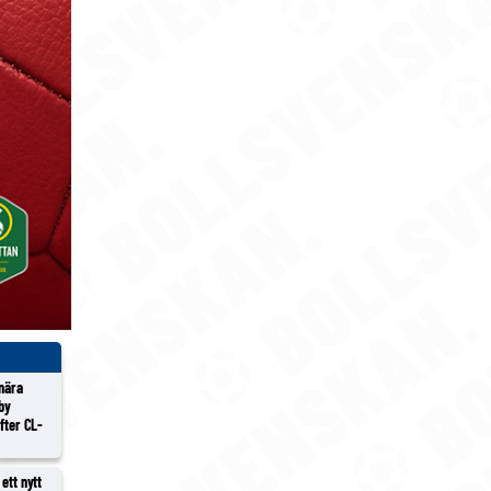
 nära
lby
efter CL-
ett nytt