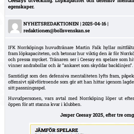
Ceesays utveckling. Löpkapacitet och defensiv mental
egenskaper.
NYHETSREDAKTIONEN
|
2025-04-16
|
redaktionen@bollsvenskan.se
IFK Norrköpings huvudtränare Martin Falk hyllar mittfält
fram löpkapaciteten, och betonar hur viktig den är för Norrk
och pressa mycket. Tränaren ser i Ceesay en spelare som hitt
vinner andrabollar och är ”ankaret som skyddar backlinjen”.
Samtidigt som den defensiva mentaliteten lyfts fram, påpeka
offensivt självförtroende som gör att han hittar igenom lagdel
sitt passningsspel.
Huvudpersonen, vars avtal med Norrköping löper ut efter
öppen för att stanna kvar i klubben.
Jesper Ceesay 2025, efter tre om