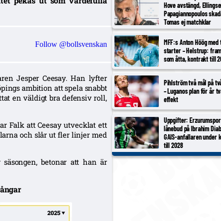
itet pekas ut som värdefulla
Hove avstängd, Ellings
Papagiannopoulos skad
Tomas ej matchklar
MFF:s Anton Höög med 
Follow @bollsvenskan
starter – Helstrup: fram
som åtta, kontrakt till 
aren Jesper Ceesay. Han lyfter
Pihlström två mål på t
öpings ambition att spela snabbt
– Luganos plan för år t
at en väldigt bra defensiv roll,
effekt
Uppgifter: Erzurumspor
r Falk att Ceesay utvecklat ett
lånebud på Ibrahim Diab
arna och slår ut fler linjer med
GAIS-anfallaren under 
till 2028
 säsongen, betonar att han är
gångar