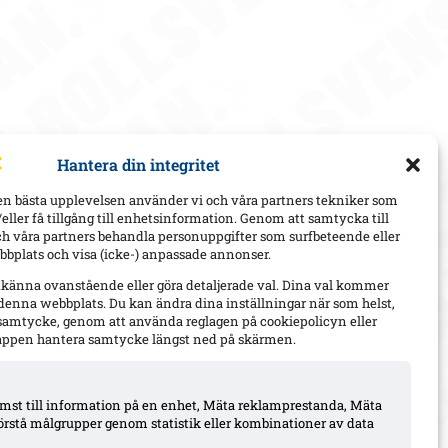
Hantera din integritet
en bästa upplevelsen använder vi och våra partners tekniker som
h/eller få tillgång till enhetsinformation. Genom att samtycka till
ch våra partners behandla personuppgifter som surfbeteende eller
bplats och visa (icke-) anpassade annonser.
dkänna ovanstående eller göra detaljerade val. Dina val kommer
 denna webbplats. Du kan ändra dina inställningar när som helst,
t samtycke, genom att använda reglagen på cookiepolicyn eller
appen hantera samtycke längst ned på skärmen.
komst till information på en enhet, Mäta reklamprestanda, Mäta
örstå målgrupper genom statistik eller kombinationer av data