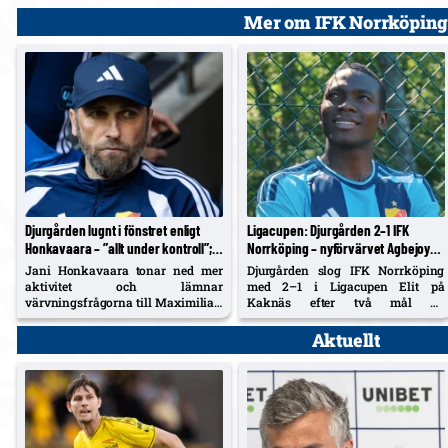
Mer om IFK Norrköping
Djurgården lugnt i fönstret enligt
Ligacupen: Djurgården 2–1 IFK
Honkavaara – ”allt under kontroll”;
Norrköping – nyförvärvet Agbejoye
Tschoumy-Nana nära matchform,
tvåmålsskytt på Kaknäs
Jani Honkavaara tonar ned mer
Djurgården slog IFK Norrköping
Asoro borta ”av en anledning”
aktivitet och lämnar
med 2–1 i Ligacupen Elit på
värvningsfrågorna till Maximilian
Kaknäs efter två mål av
Hahn. Hyllar Filip Manojlovic,
nyförvärvet Angelo Agbejoye i
bekräftar att Daryl Tschoumy-
andra halvlek. IFK:s 19-åring
Aktuellt
Nana närmar sig – och förklarar
Kylian Seka reducerade sent.
Joel Asoros frånvaro med att han
är borta "av en anledning".