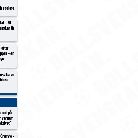
ch spelare
tat – 56
venskan är
e efter
ppen – en
rgs
r
Ure-affären
irius;
Stroud på
m varnar:
ektivet”
 Örgryte –