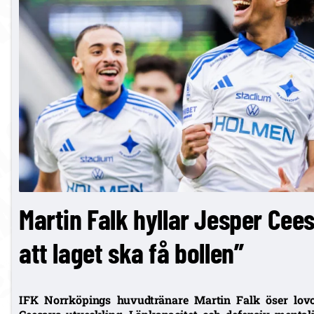
Martin Falk hyllar Jesper Cees
att laget ska få bollen”
IFK Norrköpings huvudtränare Martin Falk öser lovo