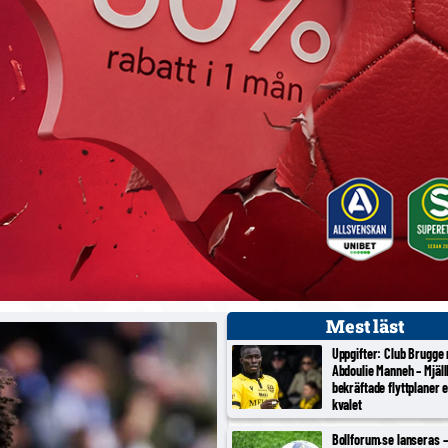
Mest läst
Uppgifter: Club Brugge
Abdoulie Manneh – Mjäl
bekräftade flyttplaner 
kvalet
Bollforum.se lanseras – 