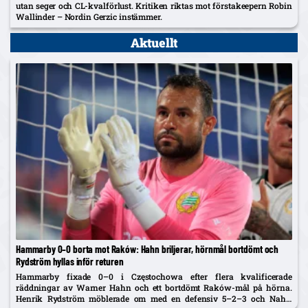
utan seger och CL-kvalförlust. Kritiken riktas mot förstakeepern Robin
Wallinder – Nordin Gerzic instämmer.
Aktuellt
Hammarby 0–0 borta mot Raków: Hahn briljerar, hörnmål bortdömt och
Rydström hyllas inför returen
Hammarby fixade 0–0 i Częstochowa efter flera kvalificerade
räddningar av Warner Hahn och ett bortdömt Raków-mål på hörna.
Henrik Rydström möblerade om med en defensiv 5–2–3 och Nahir