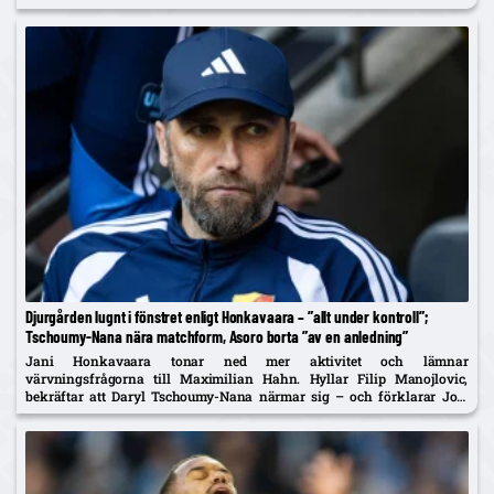
Djurgården lugnt i fönstret enligt Honkavaara – ”allt under kontroll”;
Tschoumy-Nana nära matchform, Asoro borta ”av en anledning”
Jani Honkavaara tonar ned mer aktivitet och lämnar
värvningsfrågorna till Maximilian Hahn. Hyllar Filip Manojlovic,
bekräftar att Daryl Tschoumy-Nana närmar sig – och förklarar Joel
Asoros frånvaro med att han är borta "av en anledning".