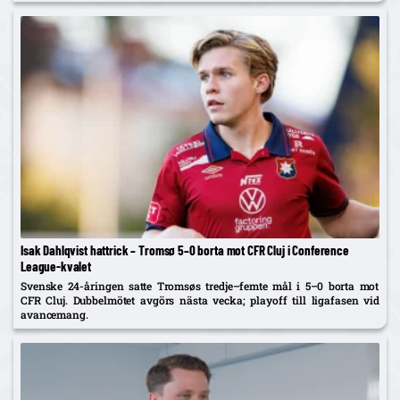
Besara som falsk nia – och får beröm av spelarna. Returen spelas...
Isak Dahlqvist hattrick – Tromsø 5–0 borta mot CFR Cluj i Conference
League-kvalet
Svenske 24-åringen satte Tromsøs tredje–femte mål i 5–0 borta mot
CFR Cluj. Dubbelmötet avgörs nästa vecka; playoff till ligafasen vid
avancemang.