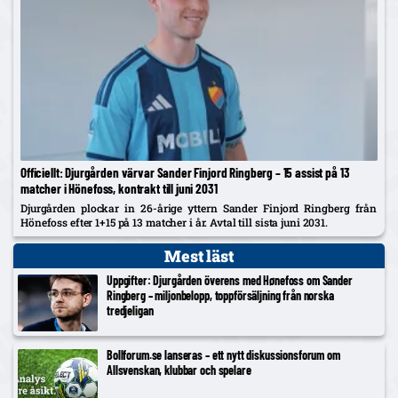
Officiellt: Djurgården värvar Sander Finjord Ringberg – 15 assist på 13
matcher i Hönefoss, kontrakt till juni 2031
Djurgården plockar in 26-årige yttern Sander Finjord Ringberg från
Hönefoss efter 1+15 på 13 matcher i år. Avtal till sista juni 2031.
Mest läst
Uppgifter: Djurgården överens med Hønefoss om Sander
Ringberg – miljonbelopp, toppförsäljning från norska
tredjeligan
Bollforum.se lanseras – ett nytt diskussionsforum om
Allsvenskan, klubbar och spelare