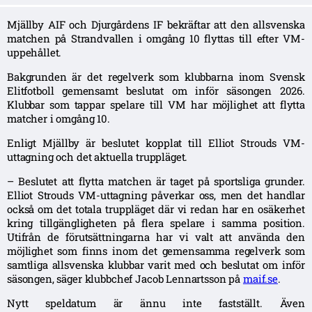
Mjällby AIF och Djurgårdens IF bekräftar att den allsvenska
matchen på Strandvallen i omgång 10 flyttas till efter VM-
uppehållet.
Bakgrunden är det regelverk som klubbarna inom Svensk
Elitfotboll gemensamt beslutat om inför säsongen 2026.
Klubbar som tappar spelare till VM har möjlighet att flytta
matcher i omgång 10.
Enligt Mjällby är beslutet kopplat till Elliot Strouds VM-
uttagning och det aktuella truppläget.
– Beslutet att flytta matchen är taget på sportsliga grunder.
Elliot Strouds VM-uttagning påverkar oss, men det handlar
också om det totala truppläget där vi redan har en osäkerhet
kring tillgängligheten på flera spelare i samma position.
Utifrån de förutsättningarna har vi valt att använda den
möjlighet som finns inom det gemensamma regelverk som
samtliga allsvenska klubbar varit med och beslutat om inför
säsongen, säger klubbchef Jacob Lennartsson på
maif.se
.
Nytt speldatum är ännu inte fastställt. Även