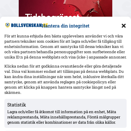
Hantera din integritet
För att kunna erbjuda den bästa upplevelsen använder vi och våra
partners tekniker som cookies för att lagra och/eller få tillgång till
enhetsinformation. Genom att samtycka till dessa tekniker kan vi
och våra partners behandla personuppgifter som surfbeteende eller
Senaste
unika ID:n på denna webbplats och visa (icke-) anpassade annonser.
Hammarby 0–0 borta mot Raków: Hahn briljerar, hörnmål
Klicka nedan för att godkänna ovanstående eller göra detaljerade
bortdömt och Rydström hyllas inför returen
val. Dina val kommer endast att tillämpas på denna webbplats. Du
kan ändra dina inställningar när som helst, inklusive återkalla ditt
samtycke, genom att använda reglagen på cookiepolicyn eller
genom att klicka på knappen hantera samtycke längst ned på
Isak Dahlqvist hattrick – Tromsø 5–0 borta mot CFR Cluj i
skärmen.
Conference League-kvalet
Statistik
Lagra och/eller få åtkomst till information på en enhet, Mäta
Officiellt: Djurgården värvar Sander Finjord Ringberg – 15
reklamprestanda, Mäta innehållsprestanda, Förstå målgrupper
assist på 13 matcher i Hönefoss, kontrakt till juni 2031
genom statistik eller kombinationer av data från olika källor.