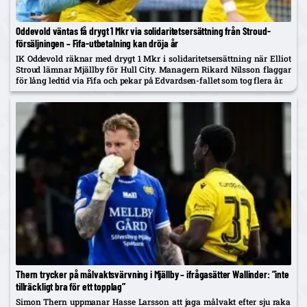
Oddevold väntas få drygt 1 Mkr via solidaritetsersättning från Stroud-
försäljningen – Fifa-utbetalning kan dröja år
IK Oddevold räknar med drygt 1 Mkr i solidaritetsersättning när Elliot
Stroud lämnar Mjällby för Hull City. Managern Rikard Nilsson flaggar
för lång ledtid via Fifa och pekar på Edvardsen-fallet som tog flera år.
Thern trycker på målvaktsvärvning i Mjällby – ifrågasätter Wallinder: ”inte
tillräckligt bra för ett topplag”
Simon Thern uppmanar Hasse Larsson att jaga målvakt efter sju raka