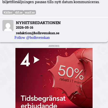
biljettförsäljningen pausas tills nytt datum kommuniceras.
Källor:
dif.se
maif.se
NYHETSREDAKTIONEN
2026-05-16
redaktion@bollsvenskan.se
Follow @bollsvenskan
ANNONS: