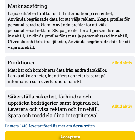
Marknadsföring
Officiellt: Stefano Vecchia lämnar Malmö FF – två SM-guld och
ett cupguld i bagaget
Lagra och/eller få åtkomst till information på en enhet,
Använda begränsade data för att välja reklam, Skapa profiler för
personaliserad reklam, Använda profiler för att välja
personaliserad reklam, Skapa profiler för att personaliserad
IFK Göteborg 0–1 mot Gent: Goores firande utlöste bråk – VAR-
innehåll, Använda profiler för att välja personaliserad innehåll,
ilska och heta scener inför returen
Utveckla och förbättra tjänster, Använda begränsade data för att
välja innehåll.
Funktioner
Alltid aktiv
ÖVERSIKT
Matchar och kombinerar data från andra datakällor,
Länka olika enheter, Identifierar enheter baserat på
Nyheter & Reportage
Spelarbetyg
information som överförs automatiskt.
Analyser
RSS
Säkerställa säkerhet, förhindra och
KONTAKT
upptäcka bedrägerier samt åtgärda fel,
Alltid aktiv
kontakt@bollsvenskan.se
Leverera och visa reklam och innehåll,
redaktionen@bollsvenskan.se
Spara och meddela dina integritetsval.
jobb@bollsvenskan.se
X (Twitter)
Hantera 1410-leverantörer
Läs mer om dessa syften
ÖVRIGT
Acceptera
Om Bollsvenskan