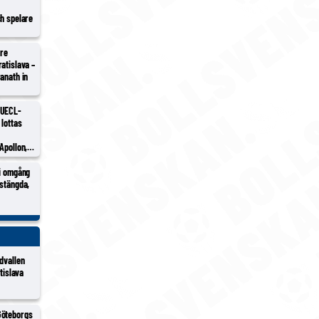
ch spelare
tre
atislava –
anath in
 UECL-
 lottas
Apollon,
h/Sion
 i omgång
vstängda,
dvallen
atislava
Göteborgs