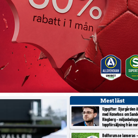
Mest läst
Uppgifter: Djurgården 
med Hønefoss om Sand
Ringberg – miljonbelopp
toppförsäljning från no
tredjeligan
Bollforum.se lanseras – 