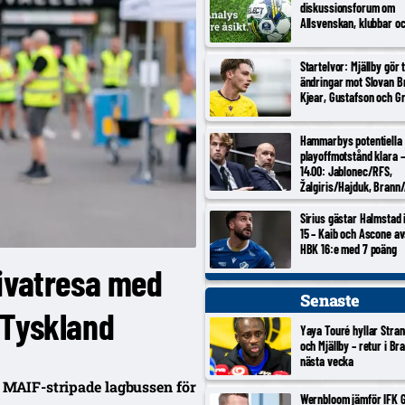
diskussionsforum om
Allsvenskan, klubbar o
Startelvor: Mjällby gör 
ändringar mot Slovan Br
Kjear, Gustafson och Gr
Hammarbys potentiella
playoffmotstånd klara –
14.00: Jablonec/RFS,
Žalgiris/Hajduk, Brann/
Inter Turku/Vaduz, Noa
Sirius gästar Halmstad
15 – Kaib och Ascone a
HBK 16:e med 7 poäng
rivatresa med
Senaste
 Tyskland
Yaya Touré hyllar Stran
och Mjällby – retur i Br
nästa vecka
 MAIF-stripade lagbussen för
Wernbloom jämför IFK 