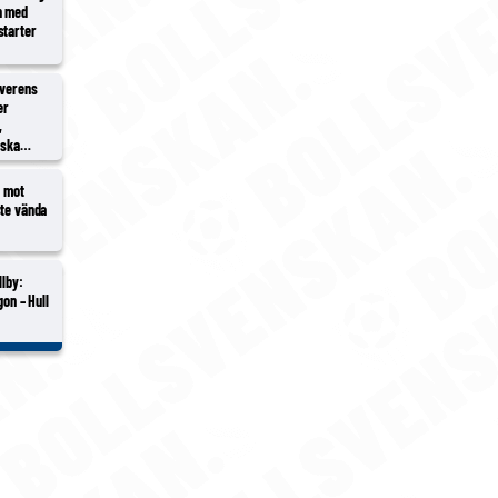
n med
starter
överens
er
,
rska
2 mot
ste vända
llby:
gon – Hull