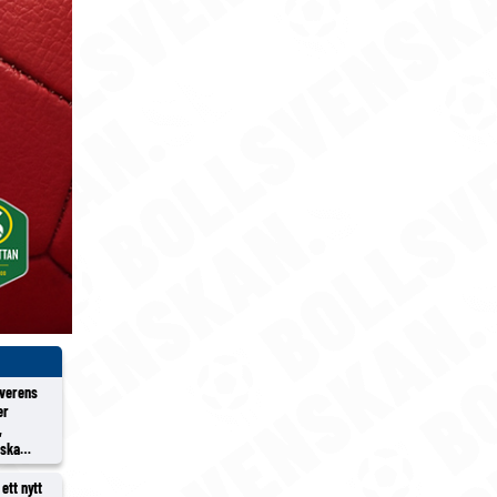
överens
er
,
rska
ett nytt