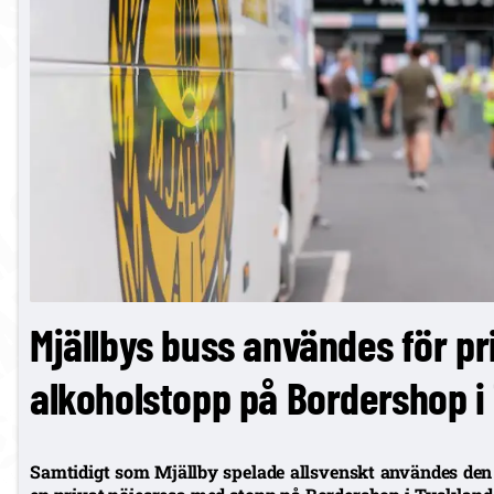
Mjällbys buss användes för p
alkoholstopp på Bordershop i
Samtidigt som Mjällby spelade allsvenskt användes den