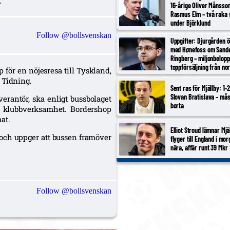
.
16-årige Oliver Månsso
Rasmus Elm – två raka 
under Björklund
Follow @bollsvenskan
Uppgifter: Djurgården 
med Hønefoss om Sand
Ringberg – miljonbelopp
toppförsäljning från no
 för en nöjesresa till Tyskland,
tredjeligan
 Tidning.
Sent ras för Mjällby: 1–
Slovan Bratislava – må
rantör, ska enligt bussbolaget
borta
r klubbverksamhet. Bordershop
at.
Elliot Stroud lämnar Mjä
 och uppger att bussen framöver
flyger till England i mor
nära, affär runt 39 Mkr
Follow @bollsvenskan