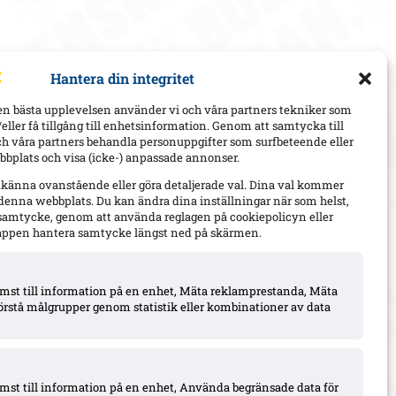
Hantera din integritet
en bästa upplevelsen använder vi och våra partners tekniker som
h/eller få tillgång till enhetsinformation. Genom att samtycka till
ch våra partners behandla personuppgifter som surfbeteende eller
bplats och visa (icke-) anpassade annonser.
dkänna ovanstående eller göra detaljerade val. Dina val kommer
 denna webbplats. Du kan ändra dina inställningar när som helst,
t samtycke, genom att använda reglagen på cookiepolicyn eller
appen hantera samtycke längst ned på skärmen.
komst till information på en enhet, Mäta reklamprestanda, Mäta
örstå målgrupper genom statistik eller kombinationer av data
omst till information på en enhet, Använda begränsade data för