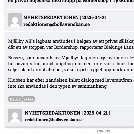
en privat nöjesresa med stopp på Bordershop i Tyskland
NYHETSREDAKTIONEN
|
2026-04-21
|
redaktionen@bollsvenskan.se
Mjällby AIFs lagbuss användes i helgen av ett privat sällskap
där ett av stoppen var Bordershop, rapporterar Blekinge Läns
Bussen, som används av Mjällbys lag men ägs av extern leve
ha använts för annat uppdrag när den inte var i bruk fö
säljer bland annat alkohol, vilket gjort stoppet uppmärksamm
Klubben har efter händelsen inlett dialog med leverantören
inte ska användas i den typen av sammanhang.
Källor:
svt.se
NYHETSREDAKTIONEN
|
2026-04-21
|
redaktionen@bollsvenskan.se
ANNONS: