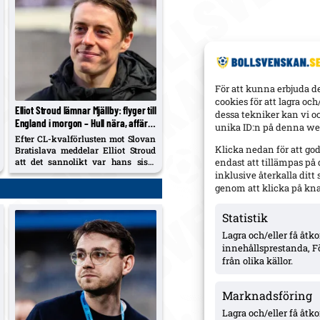
För att kunna erbjuda d
cookies för att lagra oc
Elliot Stroud lämnar Mjällby: flyger till
dessa tekniker kan vi o
England i morgon – Hull nära, affär
unika ID:n på denna web
runt 39 Mkr
Efter CL-kvalförlusten mot Slovan
Klicka nedan för att go
Bratislava meddelar Elliot Stroud
att det sannolikt var hans sista
endast att tillämpas på
match i Mjällby. Han flyger till
inklusive återkalla dit
England i morgon inför den
genom att klicka på kn
väntade övergången till Premier
League-klubben Hull City.
Statistik
Tränaren Karl Marius Aksum
kallar tappet ”brutalt”.
Lagra och/eller få åt
innehållsprestanda, F
från olika källor.
Marknadsföring
Lagra och/eller få åtk